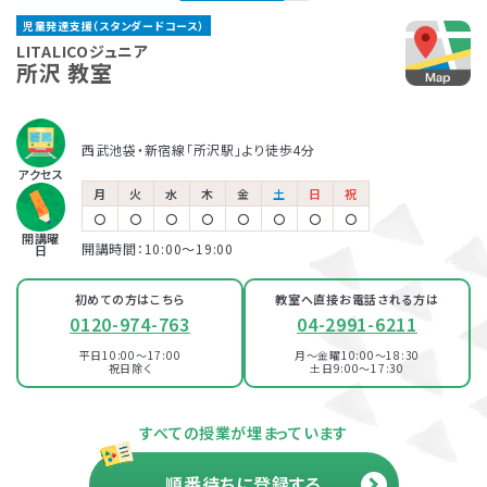
新座教室
児童発達支援（スタンダードコース）
東武東上線「ふじみ野駅」より徒歩5分
JR武蔵野線「新座駅」より徒歩1分
保育所等訪問支援とは、児童福祉法に基づくサービスで、児童
LITALICOジュニアでは、保護者さま向けのサービス「ペアレ
LITALICOジュニア
所沢 教室
発達支援や放課後等デイサービスと同じ「障害児通所支援」の
ントトレーニング」というプログラムを提供しています。ペアレ
LITALICOジュニア
LITALICOジュニア
一つです。保育所（保育園）や幼稚園、小学校など、お子さまが
ントトレーニングとは子育てのイライラを軽減し、自分もお子さ
志木教室
西武柳沢教室
普段通っている施設に支援員が訪問し、集団生活への適応を
まも楽しくできるヒントがたくさん詰まっている考え方を学ぶプ
西武池袋・新宿線「所沢駅」より徒歩4分
東武東上線「志木駅」より徒歩3分
サポートします。
ログラムです。
西武新宿線「西武柳沢駅」より徒歩7分
児童発達支援
アクセス
月
火
水
木
金
土
日
祝
LITALICOジュニア
〇
〇
〇
〇
〇
〇
〇
〇
開講曜
ふじみ野教室
開講時間：10:00〜19:00
日
放課後等デイサービス
東武東上線「ふじみ野駅」より徒歩5分
初めての方はこちら
教室へ直接お電話される方は
0120-974-763
04-2991-6211
LITALICOジュニア
平日10:00～17:00
月～金曜10:00～18:30
志木教室
祝日除く
土日9:00～17:30
東武東上線「志木駅」より徒歩3分
資料・体験授業のお問い合わせ
すべての授業が埋まっています
順番待ちに登録する