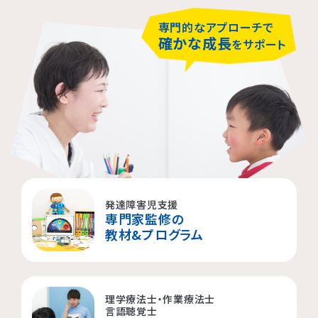
専門的なアプローチで
確かな成長
をサポート
LITALICOジュニア
LITALICOジュニア
LITALICOジュニア
LITALICOジュニア
LITALICOジュニア
LITALICOジュニア
LITALICOジュニア
LITALICOジュニア
LITALICOジュニア
LITALICOジュニア
LITALICOジュニア
LITALICOジュニア
LITALICOジュニア
LITALICOジュニア
LITALICOジュニア
神奈川エリアの教室一覧
茨城エリアの教室一覧
埼玉エリアの教室一覧
千葉エリアの教室一覧
東京エリアの教室一覧
愛知エリアの教室一覧
静岡エリアの教室一覧
三重エリアの教室一覧
大阪エリアの教室一覧
兵庫エリアの教室一覧
京都エリアの教室一覧
奈良エリアの教室一覧
宮城エリアの教室一覧
広島エリアの教室一覧
福岡エリアの教室一覧
発達障害児支援
専門家監修の
教材&プログラム
さいたま市浦和区
名古屋市名東区
川崎市川崎区
静岡市駿河区
神戸市東灘区
京都市下京区
仙台市太白区
広島市中区
武蔵野市
四日市市
寝屋川市
北九州市
つくば市
船橋市
奈良市
大阪市住之江区
北葛城郡王寺町
横浜市港北区
名古屋市北区
神戸市垂水区
京都市東山区
福岡市城南区
朝霞市
浦安市
豊島区
児童発達支援
児童発達支援
放課後等デイサービス
児童発達支援
児童発達支援
理学療法士・作業療法士
言語聴覚士