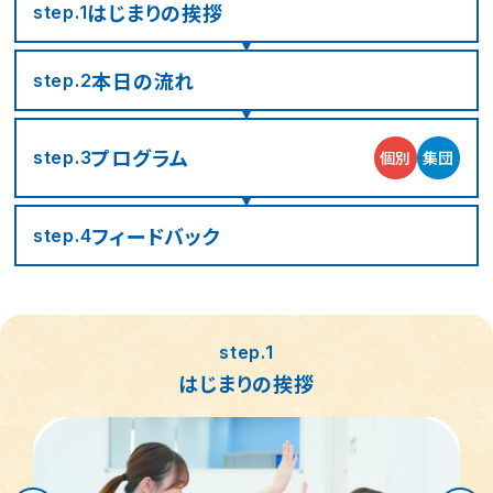
はじまりの
挨拶
step.1
本日の流れ
step.2
プログラム
個別
集団
step.3
フィード
バック
step.4
step.1
はじまりの挨拶