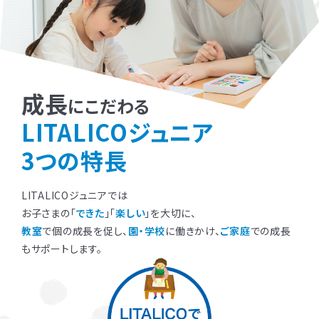
成長
にこだわる
LITALICOジュニア
3つの特長
LITALICOジュニアでは
お子さまの「
できた
」「
楽しい
」を大切に、
教室
で個の成長を促し、
園・学校
に働きかけ、
ご家庭
での成長
もサポートします。