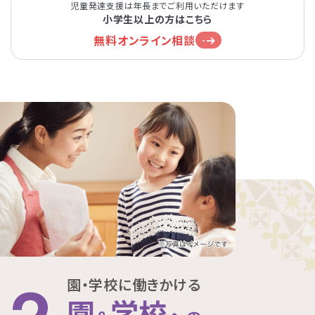
春日部市
中央区
鎌倉市
茨木市
児童発達支援は年長までご利用いただけます
小学生以上の方はこちら
相模原市緑区
富士見市
千代田区
堺市堺区
無料オンライン相談
横浜市神奈川区
大阪市住吉区
西東京市
蕨市
さいたま市北区
横浜市磯子区
門真市向島町
練馬区
大阪市東淀川区
川崎市多摩区
八王子市
所沢市
横浜市緑区
越谷市
町田市
枚方市
川崎市高津区
大阪市中央区
志木市
品川区
大阪市阿倍野区
横浜市金沢区
江東区
園・学校に働きかける
園
学校
横浜市中区
大阪市北区
立川市