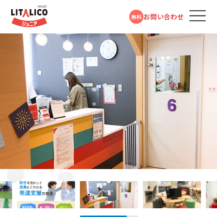
お問い合わせ
無料
コースのご案内
各教室のコースについて
無料体験受付中
スタンダードコース
パーソナルコース
フォームで
発達障害や学習障害があるお子さまや発達が気に
LITALICOジュニアとは
LITALICOジュニア
問い合わせる
なるお子さまを支援する学習塾・幼児教室です。受給
新座教室
者証の有無に関係なく、すぐにご利用いただけます。
教室を探す
電話で問い合わせる
JR武蔵野線「新座駅」より徒歩1分
対象年齢：0歳～高校3年
0120-974-763
スタンダードコース
平日10:00～17:00／祝日除く
LITALICOジュニア
成長事例
西武柳沢教室
児童福祉法に基づき運営している福祉サービスで
す。児童発達支援（0歳～年長）、放課後等デイサービ
西武新宿線「西武柳沢駅」より徒歩7分
入会までの流れ
ス（小学1年～高校3年）に分かれており、受給者証を
お持ちの方がご利用いただけます。
LITALICOジュニア
LITALICOジュニア
ふじみ野教室
お役立ちコラム