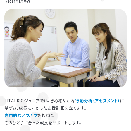
※2024年1月時点
お子さまのやる気を引き出し、
保護者さまの
ストレス軽減
に役立つ
子育ての工夫を学ぶことができます。
LITALICOジュニアでは、きめ細やかな
行動分析（アセスメント）
に
基づき、成長に向かった支援計画を立てます。
専門的なノウハウ
をもとに、
よくある質問
そのひとりに合った成長をサポートします。
ペアレントトレーニングを受講するとどんな効果がありますか？