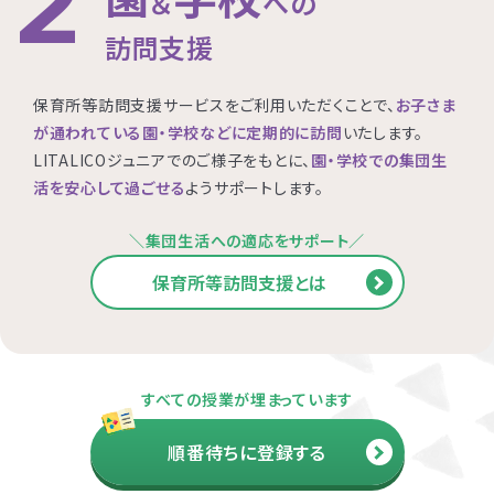
2
＆
への
訪問支援
横浜市都筑区
大阪市都島区
杉並区
横浜市西区
板橋区
保育所等訪問支援サービスをご利用いただくことで、
お子さま
が通われている園・学校などに定期的に訪問
いたします。
LITALICOジュニアでのご様子をもとに、
園・学校での集団生
横浜市旭区
大田区
活を安心して過ごせる
ようサポートします。
横浜市青葉区
荒川区
＼集団生活への適応をサポート／
海老名市
保育所等訪問支援とは
相模原市
すべての授業が埋まっています
順番待ちに登録する