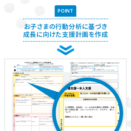
お子さまに対する適切な関わり方がわかることで、
育児ストレスが減
POINT
り、怒る回数が減る、ということが研究を通して実証されています。
ま
た、これまで1500名以上の方が受講され、「毎日のようにあった癇癪
お子さまの行動分析に基づき
が減った」「今まで何回言ってもやってくれなかった宿題をやるように
なった」など、多くの方にご好評をいただいています。
成長に向けた支援計画を作成
プログラムを聞くだけですか？
プログラムは、講座を聞くだけでなく、テキストに書き込んでいただい
たり、保護者さまと講師とで対話したりしながら進めます。
受講時に学んだ内容を自宅に帰ってお子さまに実践していただき、そ
の結果を後日報告いただき振り返りしていきます。
お子さまにあった関わりを習慣的に実践していただけるように、
座学
と実践の繰り返しで講師がサポートしていきます。