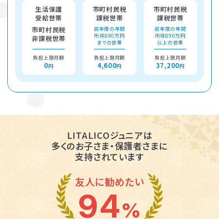
生活保護
市町村民税
市町村民税
受給世帯
課税世帯
課税世帯
市町村民税
前年度の年間
前年度の年間
所得890万円
所得890万円
非課税世帯
までの世帯
以上の世帯
負担上限月額
負担上限月額
負担上限月額
0
4,600
37,200
円
円
円
LITALICOジュニアは
多くのお子さま・保護者さまに
支持されています
友人に勧めたい
94
%