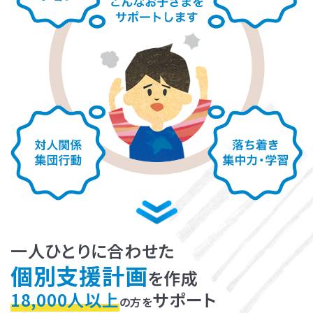
LITALICOライフ
LITALICOワークス
LITALICO仕事ナビ
LITALICOキャリア
LITALICO教育ソフト
LITALICO発達特性検査
LITALICO研究所
一人ひとりに合わせた
個別支援計画
を作成
18,000人以上
サポート
の方を