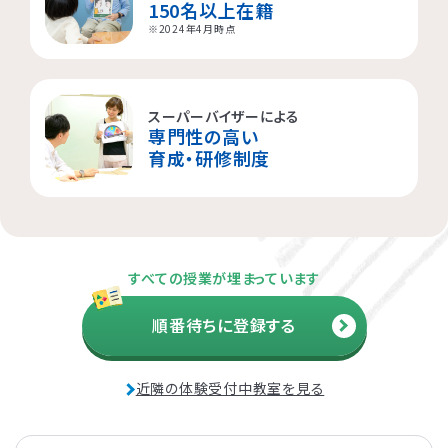
つくば桜教室
東静岡駅前教室
四日市教室
仙台富沢教室
舟入町教室
LITALICOジュニア
LITALICOジュニア
LITALICOジュニア
LITALICOジュニア
LITALICOジュニア
150名以上在籍
名古屋市千種区
横浜市戸塚区
神戸市長田区
福岡市早良区
世田谷区
堺市北区
川口市
松戸市
※2024年4月時点
仙台市青葉区
広島市南区
児童発達支援
児童発達支援
児童発達支援
さいたま市見沼区
相模原市中央区
名古屋市緑区
福岡市西区
八千代市
新宿区
高槻市
姫路市
つくば教室
静岡教室
四日市教室
LITALICOジュニア
LITALICOジュニア
LITALICOジュニア
児童発達支援
児童発達支援
スーパーバイザーによる
名古屋市瑞穂区
さいたま市緑区
川崎市中原区
福岡市東区
東大阪市
市川市
足立区
西宮市
専門性の高い
仙台五橋教室
広島皆実教室
LITALICOジュニア
LITALICOジュニア
育成・研修制度
名古屋市中村区
神戸市中央区
三郷市
流山市
日野市
厚木市
摂津市
春日市
さいたま市大宮区
千葉市花見川区
名古屋市中区
福岡市博多区
葛飾区
大和市
池田市
すべての授業が埋まっています
千葉市中央区
大阪市平野区
太宰府市
茅ケ崎市
新座市
目黒区
順番待ちに登録する
福岡市中央区
江戸川区
堺市西区
戸田市
藤沢市
近隣の体験受付中教室を見る
さいたま市南区
横浜市鶴見区
大阪市此花区
北区