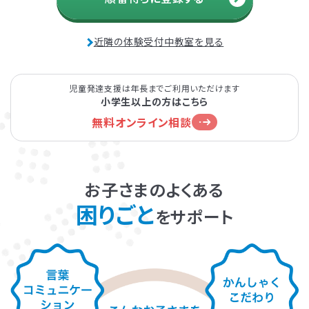
発達障害とは
Q&A
近隣の体験受付中教室を見る
個人情報保護方針
サイトマップ
児童発達支援は年長までご利用いただけます
小学生以上の方はこちら
無料オンライン相談
お子さまのよくある
ホーム
困りごと
をサポート
LITALICOワンダー
LITALICO発達ナビ