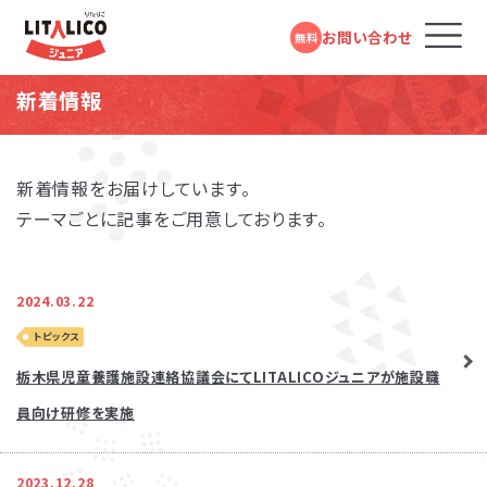
お問い合わせ
無料
新着情報
コースのご案内
新着情報をお届けしています。
テーマごとに記事をご用意しております。
LITALICOジュニアとは
教室を探す
2024.03.22
トピックス
成長事例
栃木県児童養護施設連絡協議会にてLITALICOジュニアが施設職
員向け研修を実施
入会までの流れ
お役立ちコラム
2023.12.28