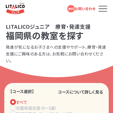
お問い合わせ
無料
コースのご案内
LITALICOジュニア 療育・発達支援
福岡県の教室を探す
お子さまに合わせて選べる2つの
コース
発達が気になるお子さまへの支援やサポート、療育・発達
LITALICOジュニアとは
支援にご興味のある方は、お気軽にお問い合わせくださ
お子さまの困りごとやご家庭の状況に合わせ
い。
たコースをご用意しています。
教室を探す
成長事例
LITALICOジュニア
【コース選択】
コースについて詳しく見る
スタンダード
入会までの流れ
すべて
児童発達支援（0〜5歳）
児童福祉法に基づき運営している福祉
お役立ちコラム