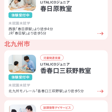
LITALICOジュニア
春日原教室
LITALICOジュニア
発達障害とは
Q&A
体験受付中
パーソナル
未就園
未就学
個人情報保護方針
サイトマップ
西鉄「春日原駅」より徒歩4分
発達障害や学習障害があるお子さまや
JR「春日駅」より徒歩5分
発達が気になるお子さまを支援する学
北九州市
習塾・幼児教室です。
受給者証の有無に関係なく、すぐにご利
児童発達支援
用いただけます。
LITALICOジュニア
ホーム
香春口三萩野教室
対象年齢：0歳～高校3年
体験受付中
未就園
未就学
北九州モノレール「香春口三萩野駅」より徒歩5分
LITALICOワンダー
LITALICO発達ナビ
放課後等デイサービス