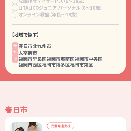
放課後等デイサービス（6〜18歳）
サービスです。児童発達支援（0歳～年
LITALICOジュニア パーソナル（0〜18歳）
オンライン教室（年長〜18歳）
長）、放課後等デイサービス（小学1年～
高校3年）に分かれており、受給者証をお
持ちの方がご利用いただけます。
【地域で探す】
サービスをご利用するには「通所受給者証」が必要です
春日市
北九州市
児童発達支援
か
太宰府市
た
福岡市早良区
福岡市城南区
福岡市中央区
は
福岡市西区
福岡市博多区
福岡市東区
放課後等デイサービス
春日市
資料・体験授業のお問い合わせ
児童発達支援