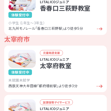
LITALICOジュニア
LITALICOライフ
LITALICOワークス
香春口三萩野教室
LITALICO仕事ナビ
LITALICOキャリア
体験受付中
小学生（1年生～3年生）
LITALICO教育ソフト
LITALICO発達特性検査
北九州モノレール「香春口三萩野駅」より徒歩5分
LITALICO研究所
太宰府市
児童発達支援
LITALICOジュニア
太宰府教室
体験受付中
未就園
未就学
西鉄天神大牟田線「都府楼前駅」より徒歩3分
放課後等デイサービス
LITALICOジュニア