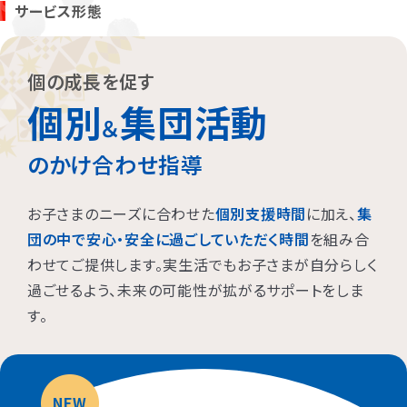
サービス形態
お子さまに対する適切な関わり方がわかることで、
育児ストレスが
減り、怒る回数が減る、ということが研究を通して実証されていま
す。
また、これまで1500名以上の方が受講され、「毎日のようにあっ
個の成長を促す
た癇癪が減った」「今まで何回言ってもやってくれなかった宿題をや
るようになった」など、多くの方にご好評をいただいています。
個別
集団活動
＆
のかけ合わせ指導
プログラムを聞くだけですか？
お子さまのニーズに合わせた
個別支援時間
に加え、
集
プログラムは、講座を聞くだけでなく、テキストに書き込んでいただ
いたり、保護者さまと講師とで対話したりしながら進めます。
団の中で安心・安全に過ごしていただく時間
を組み合
受講時に学んだ内容を自宅に帰ってお子さまに実践していただき、
わせてご提供します。実生活でもお子さまが自分らしく
その結果を後日報告いただき振り返りしていきます。
過ごせるよう、未来の可能性が拡がるサポートをしま
お子さまにあった関わりを習慣的に実践していただけるように、
座
学と実践の繰り返しで講師がサポートしていきます。
す。
NEW