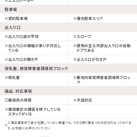
×
エスカレーター
駐車場
×
契約駐車場
×
優先駐車エリア
出入り口
×
出入り口前が平坦
×
スロープ
×
出入り口の横幅が車いす対応し
×
建物の主な外部出入り口が自動
ている
ドアである
×
出入り口が開き戸
×
出入り口が引き戸
授乳室、視覚障害者誘導用ブロック
×
授乳室
×
敷地内視覚障害者誘導用ブロッ
ク
備品、対応事項
〇
筆談具の用意
×
手話対応
×
筆談筆記の講習を終了している
スタッフがいる
※筆談講習修了者が在籍していない教室でも、できる限り筆談での対応を行なっておりま
す。お気軽にお声かけください