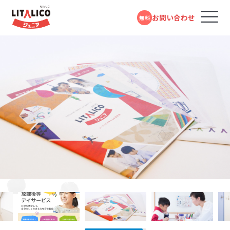
お問い合わせ
無料
コースのご案内
各教室のコースについて
パーソナルコース
LITALICOジュニアではお子さまの困りごとを「個」の要
応用行動分析学とは、さまざまな研究で明らかにされた
LITALICOジュニアでは、お子さまの発達段階をより詳し
LITALICOジュニアの教育プログラムや指導員の研修は
LITALICOジュニアでは、指導の質を高めるため、育成研
LITALICOジュニアでは、自社でアセスメントツールや教
フォームで
発達障害や学習障害があるお子さまや発達が気にな
LITALICOジュニアとは
因と「環境」の要因の組み合わさりによって生じるものと
行動の原理を日常の問題解決に応用していく学問です。
く知りお子さまに合ったステップで指導の計画をたてら
発達障害児支援の専門家である井上雅彦教授（鳥取大
修をパスしたチューター、さらにエリア単位にスーパーバ
材プログラムの開発を行なっています。様々なお子さまの
問い合わせる
るお子さまを支援する学習塾・幼児教室です。受給者証
考えています。お子さまの「できる」が増えること、つまり
「行動に先立つきっかけ」と「行動の直後起きる結果」に着
れるように、独自のスキルリストを使用し、今のスキル獲
学大学院）、田中康雄医師（北海道大学名誉教授）による
イザーを配置し、授業のアドバイスや指導員の育成に努
特性や興味にあったプログラムを選択できるようこれま
の有無に関係なく、すぐにご利用いただけます。
個の側の変化も大事ですが、例えば「車いすに乗っている
目することで、行動が起こる理由や仕組みを分析し、理解
得状況を確認しています。スキルの内容は、人間の発達
監修をいただいています。また言語聴覚士や作業療法士
めています。指導員は、定期的に研修を受けながら指導
で約１万点以上の教材を開発しています。
教室を探す
電話で問い合わせる
対象年齢：0歳～高校3年
人×階段」の組み合わせで生じる困りは「車いすに乗って
を深める考え方です。同じ行動でも、場面によって理由が
段階や学習指導要領などを参考にし、一人ひとりが自分
による研修やプログラム開発も行っています。
のスキルを高め、科学的理論に基づき、「なぜその行動を
0120-974-763
スタンダードコース
平日10:00～17:00／祝日除く
いる人×エレベーター」と環境を変えることでも減少し
異なる場合もありますし、一見違う行動でも理由が同じ
らしく生きるために必要なスキルを抽出したものです。お
するのか」環境や過去の背景、直前の刺激などに分けて、
成長事例
児童福祉法に基づき運営している福祉サービスです。
ます。そのためLITALICOジュニアでは、お子さまの「やり
という場合もあります。行動の理由について考えていくこ
子さまごとに得意なこと・苦手なことは異なりますので、
お子さまの困難さの要因を分析し、最適なアプローチ方
児童発達支援（0歳～年長）、放課後等デイサービス
井上 雅彦
たい!」をかなえるためのスキルを獲得できるように、また
とで、よりお子さまに合ったサポート方法を見つけること
身辺の自立や発信/表現、セルフコントロールなど10項
法を考えます。
入会までの流れ
（小学1年～高校3年）に分かれており、受給者証をお持
「できる」「できた」を増やしていくために、お子さま一人ひ
ができます。また、行動の原理を利用することで、新しい
目でチェックしています。
鳥取大学 大学院
ちの方がご利用いただけます。
医学系研究科 臨床心理学講座
とりにあった得意な学び方や好きなものを活用して楽し
行動を獲得したり、できていることを継続的に続けられ
教授／LITALICO研究所 スペシ
お役立ちコラム