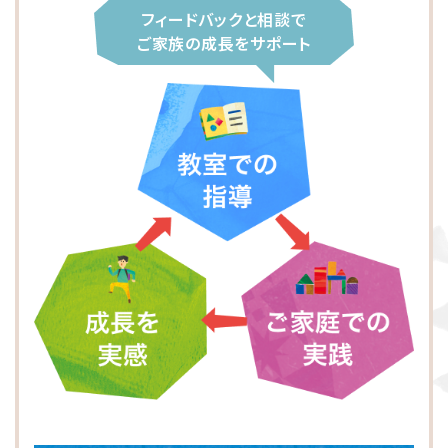
大阪市東淀川区
川崎市多摩区
八王子市
所沢市
フィードバックと相談で
ご家族の成長をサポート
横浜市緑区
越谷市
町田市
枚方市
川崎市高津区
大阪市中央区
志木市
品川区
大阪市阿倍野区
横浜市金沢区
江東区
横浜市中区
大阪市北区
立川市
横浜市都筑区
大阪市都島区
杉並区
横浜市西区
板橋区
横浜市旭区
大田区
横浜市青葉区
荒川区