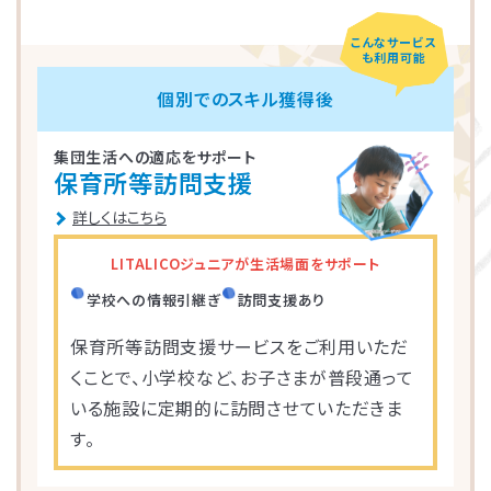
こんなサービス
LITALICOジュニア
LITALICOジュニア
LITALICOジュニア
LITALICOジュニア
LITALICOジュニア
LITALICOジュニア
LITALICOジュニア
LITALICOジュニア
LITALICOジュニア
LITALICOジュニア
LITALICOジュニア
LITALICOジュニア
LITALICOジュニア
LITALICOジュニア
LITALICOジュニア
も利用可能
神奈川エリアの教室一覧
茨城エリアの教室一覧
埼玉エリアの教室一覧
千葉エリアの教室一覧
東京エリアの教室一覧
愛知エリアの教室一覧
静岡エリアの教室一覧
三重エリアの教室一覧
大阪エリアの教室一覧
兵庫エリアの教室一覧
京都エリアの教室一覧
奈良エリアの教室一覧
宮城エリアの教室一覧
広島エリアの教室一覧
福岡エリアの教室一覧
個別でのスキル獲得後
集団生活への適応をサポート
さいたま市浦和区
名古屋市名東区
川崎市川崎区
静岡市駿河区
神戸市東灘区
京都市下京区
仙台市太白区
広島市中区
武蔵野市
四日市市
寝屋川市
北九州市
つくば市
船橋市
奈良市
保育所等訪問支援
詳しくはこちら
大阪市住之江区
北葛城郡王寺町
横浜市港北区
名古屋市北区
神戸市垂水区
京都市東山区
福岡市城南区
朝霞市
浦安市
豊島区
児童発達支援
児童発達支援
放課後等デイサービス
児童発達支援
児童発達支援
つくば桜教室
東静岡駅前教室
四日市教室
仙台富沢教室
舟入町教室
LITALICOジュニアが生活場面をサポート
LITALICOジュニア
LITALICOジュニア
LITALICOジュニア
LITALICOジュニア
LITALICOジュニア
名古屋市千種区
横浜市戸塚区
神戸市長田区
福岡市早良区
世田谷区
堺市北区
川口市
松戸市
学校への情報引継ぎ
訪問支援あり
仙台市青葉区
広島市南区
児童発達支援
児童発達支援
児童発達支援
さいたま市見沼区
相模原市中央区
名古屋市緑区
福岡市西区
八千代市
新宿区
高槻市
姫路市
保育所等訪問支援サービスをご利用いただ
つくば教室
静岡教室
四日市教室
LITALICOジュニア
LITALICOジュニア
LITALICOジュニア
くことで、小学校など、お子さまが普段通って
児童発達支援
児童発達支援
名古屋市瑞穂区
さいたま市緑区
川崎市中原区
福岡市東区
東大阪市
市川市
足立区
西宮市
いる施設に定期的に訪問させていただきま
仙台五橋教室
広島皆実教室
LITALICOジュニア
LITALICOジュニア
す。
名古屋市中村区
神戸市中央区
三郷市
流山市
日野市
厚木市
摂津市
春日市