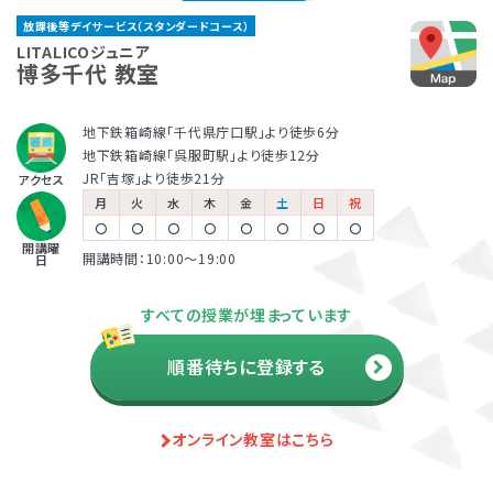
く、興味度高く学べるように工夫しています。さらに「どの
る、他の場面に広げていく、などにもつなげていくことが
ャルアドバイザー
放課後等デイサービス（スタンダードコース）
ような環境がお子さまにあっているのか」「何があったら
できます。
著書『家庭で無理なく楽しくでき
放課後等デイサービスとは、児童福祉法に基づくサービ
保育所等訪問支援とは、児童福祉法に基づくサービス
LITALICOジュニアでは、保護者さま向けのサービス「ペ
LITALICOジュニア
る生活・学習課題46― 自閉症
得意をいかせるのか」を分析することで、お子さまが過ご
博多千代 教室
スの一つです。早期に必要な指導を受け、将来的な本人
で、児童発達支援や放課後等デイサービスと同じ「障害
アレントトレーニング」というプログラムを提供していま
の子どものためのABA 基本プロ
しやすく、力を発揮しやすい環境整備も行っています。この
の負担を軽減するために、障害名の有無に関わらず、発
児通所支援」の一つです。保育所（保育園）や幼稚園、小
す。ペアレントトレーニングとは子育てのイライラを軽減
グラム』2008 など
環境整備については、保護者さまや園・学校にお伝えする
達の遅れが気になるお子さまの利用も幅広くおこなわれ
学校など、お子さまが普段通っている施設に支援員が訪
し、自分もお子さまも楽しくできるヒントがたくさん詰まっ
地下鉄箱崎線「千代県庁口駅」より徒歩6分
地下鉄箱崎線「呉服町駅」より徒歩12分
ことで日常に広げていきます。お子さまがより「自分らしく
ています。自治体の定める日数と自己負担額の範囲でご
問し、集団生活への適応をサポートします。
ている考え方を学ぶプログラムです。
児童発達支援
JR「吉塚」より徒歩21分
アクセス
生きること」を大切にし、個の要因と環境要因、双方にバ
利用可能です。
月
火
水
木
金
土
日
祝
松本 好
田中 康雄
ランスよく働きかけていきます。
〇
〇
〇
〇
〇
〇
〇
〇
各教室を巡回し、行動面や学習面
北海道大学 名誉教授
開講曜
放課後等デイサービス
開講時間：10:00〜19:00
日
などの困難ケースの相談窓口と
児童精神科医
利用者負担額の上限
して、指導員をサポート。
『発達障害の子どもの心と行動が
生活保護
市町村民税
市町村民税
わかる本』監修
すべての授業が埋まっています
受給世帯
課税世帯
課税世帯
市町村民税
前年度の年間所得
前年度の年間所得
順番待ちに登録する
890万円
890万円
課税世帯
までの世帯
までの世帯
負担上限月額
負担上限月額
負担上限月額
資料・体験授業のお問い合わせ
オンライン教室はこちら
0
4,600
37,200
円
円
円