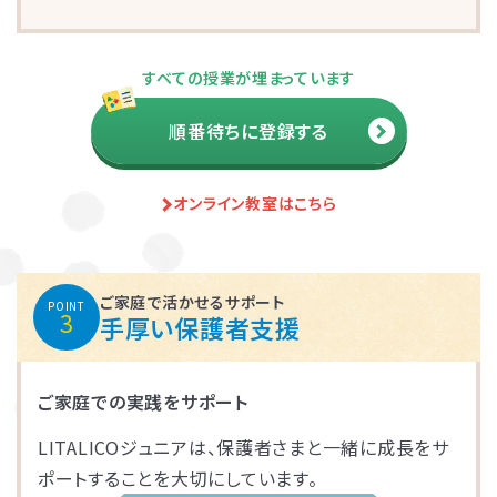
さいたま市大宮区
千葉市花見川区
名古屋市中区
福岡市博多区
葛飾区
大和市
池田市
すべての授業が埋まっています
千葉市中央区
大阪市平野区
太宰府市
茅ケ崎市
新座市
目黒区
順番待ちに登録する
福岡市中央区
江戸川区
堺市西区
戸田市
藤沢市
オンライン教室はこちら
さいたま市南区
横浜市鶴見区
大阪市此花区
北区
春日部市
中央区
鎌倉市
茨木市
ご家庭で活かせるサポート
POINT
3
手厚い保護者支援
相模原市緑区
富士見市
千代田区
堺市堺区
横浜市神奈川区
大阪市住吉区
西東京市
蕨市
ご家庭での実践をサポート
LITALICOジュニアは、保護者さまと一緒に成長をサ
さいたま市北区
横浜市磯子区
門真市向島町
練馬区
ポートすることを大切にしています。