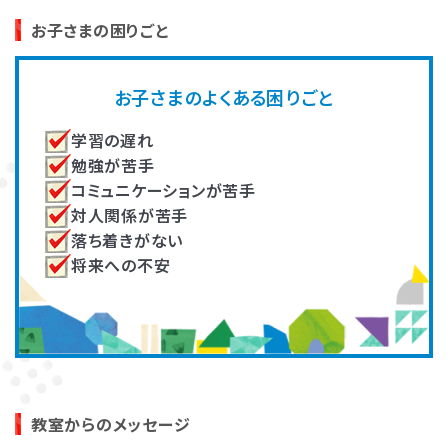
高畑 脩平
大川 真知子
お子さまの困りごと
発達障害とは
Q&A
作業療法士（OT）
未就学児の家族支援プログラム
著書『乳幼児期の感覚統合遊び』
の開発し、複数教室で実施。その
『ADHDの子どもたち』『臨床 作業
他、各教室の指導員育成に従事。
個人情報保護方針
サイトマップ
お子さまのよくある困りごと
療法』
学習の遅れ
勉強が苦手
コミュニケーションが苦手
対人関係が苦手
落ち着きがない
将来への不安
ホーム
井上（住友）いつか
吉田 有里
言語聴覚士
大学で非常勤講師として教育者
発達に凸凹のあるお子さんへの
の養成。新人研修や一定期間の
療育や自立支援、ご家族のサポー
振り返り研修などを担当し、指導
ト、指導者の育成、記事の監修等
の質を担保。
に従事。
LITALICOワンダー
LITALICO発達ナビ
教室からのメッセージ