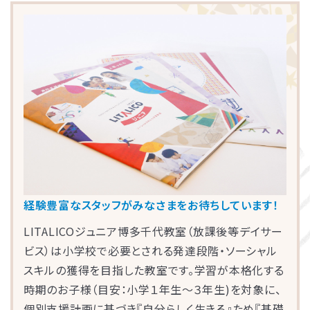
LITALICOライフ
LITALICOワークス
LITALICO仕事ナビ
LITALICOキャリア
LITALICO教育ソフト
LITALICO発達特性検査
LITALICO研究所
他にも発達障害児教育の分野において専門性の高
いスーパーバイザーが多数在籍し、各教室の指導
員の育成・サポートを行っています。
経験豊富なスタッフがみなさまをお待ちしています！
LITALICOジュニア博多千代教室（放課後等デイサー
ビス）は小学校で必要とされる発達段階・ソーシャル
スキルの獲得を目指した教室です。学習が本格化する
時期のお子様（目安：小学１年生〜３年生)を対象に、
個別支援計画に基づき『自分らしく生きる』ため『基礎