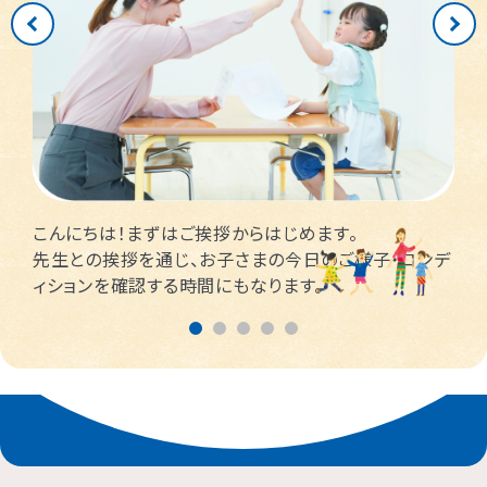
春日部市
中央区
鎌倉市
茨木市
相模原市緑区
富士見市
千代田区
堺市堺区
横浜市神奈川区
大阪市住吉区
西東京市
蕨市
さいたま市北区
横浜市磯子区
門真市向島町
練馬区
こんにちは！まずはご挨拶からはじめます。
大阪市東淀川区
川崎市多摩区
八王子市
所沢市
先生との挨拶を通じ、お子さまの今日のご様子・コンデ
ィションを確認する時間にもなります。
横浜市緑区
越谷市
町田市
枚方市
川崎市高津区
大阪市中央区
志木市
品川区
大阪市阿倍野区
横浜市金沢区
江東区
横浜市中区
大阪市北区
立川市