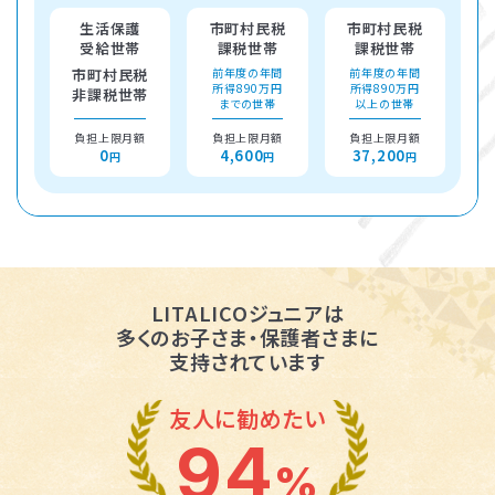
生活保護
市町村民税
市町村民税
受給世帯
課税世帯
課税世帯
市町村民税
前年度の年間
前年度の年間
所得890万円
所得890万円
非課税世帯
までの世帯
以上の世帯
負担上限月額
負担上限月額
負担上限月額
0
4,600
37,200
円
円
円
LITALICOジュニアは
多くのお子さま・保護者さまに
支持されています
友人に勧めたい
94
%