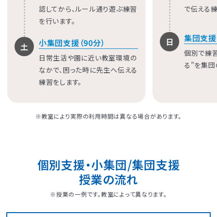
認してから、ルール通り遊ぶ練習
で伝える練
を行います。
集団支援
日
小集団支援（90分）
土
個別で練
日常生活や園に近い教室環境の
る”を集団
なかで、困った時に先生へ伝える
練習をします。
※教室により実際の利用時間は異なる場合があります。
LITALICOジュニア
LITALICOジュニア
LITALICOジュニア
LITALICOジュニア
LITALICOジュニア
LITALICOジュニア
LITALICOジュニア
LITALICOジュニア
LITALICOジュニア
LITALICOジュニア
LITALICOジュニア
LITALICOジュニア
LITALICOジュニア
LITALICOジュニア
LITALICOジュニア
神奈川エリアの教室一覧
茨城エリアの教室一覧
埼玉エリアの教室一覧
千葉エリアの教室一覧
東京エリアの教室一覧
愛知エリアの教室一覧
静岡エリアの教室一覧
三重エリアの教室一覧
大阪エリアの教室一覧
兵庫エリアの教室一覧
京都エリアの教室一覧
奈良エリアの教室一覧
宮城エリアの教室一覧
広島エリアの教室一覧
福岡エリアの教室一覧
個別支援・小集団/集団支援
さいたま市浦和区
名古屋市名東区
川崎市川崎区
静岡市駿河区
神戸市東灘区
京都市下京区
仙台市太白区
広島市中区
武蔵野市
四日市市
寝屋川市
北九州市
つくば市
船橋市
奈良市
授業の流れ
※授業の一例です。教室によって異なります。
大阪市住之江区
北葛城郡王寺町
横浜市港北区
名古屋市北区
神戸市垂水区
京都市東山区
福岡市城南区
朝霞市
浦安市
豊島区
児童発達支援
児童発達支援
放課後等デイサービス
児童発達支援
児童発達支援