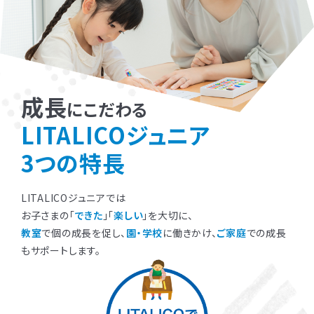
成長
にこだわる
LITALICOジュニア
3つの特長
LITALICOジュニアでは
お子さまの「
できた
」「
楽しい
」を大切に、
教室
で個の成長を促し、
園・学校
に働きかけ、
ご家庭
での成長
もサポートします。