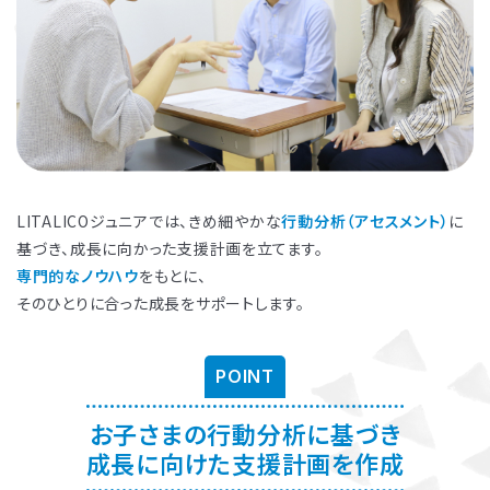
お子さまに対する適切な関わり方がわかることで、
育児ストレスが減
り、怒る回数が減る、ということが研究を通して実証されています。
ま
た、これまで1500名以上の方が受講され、「毎日のようにあった癇癪
が減った」「今まで何回言ってもやってくれなかった宿題をやるように
なった」など、多くの方にご好評をいただいています。
プログラムを聞くだけですか？
LITALICOジュニアでは、きめ細やかな
行動分析（アセスメント）
に
プログラムは、講座を聞くだけでなく、テキストに書き込んでいただい
たり、保護者さまと講師とで対話したりしながら進めます。
基づき、成長に向かった支援計画を立てます。
受講時に学んだ内容を自宅に帰ってお子さまに実践していただき、そ
専門的なノウハウ
をもとに、
の結果を後日報告いただき振り返りしていきます。
お子さまにあった関わりを習慣的に実践していただけるように、
座学
そのひとりに合った成長をサポートします。
と実践の繰り返しで講師がサポートしていきます。
POINT
お子さまの行動分析に基づき
成長に向けた支援計画を作成