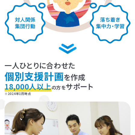
一人ひとりに合わせた
個別支援計画
を作成
18,000人以上
サポート
お子さまのやる気を引き出し、
の方を
※2024年1月時点
保護者さまの
ストレス軽減
に役立つ
子育ての工夫を学ぶことができます。
よくある質問
ペアレントトレーニングを受講するとどんな効果がありますか？