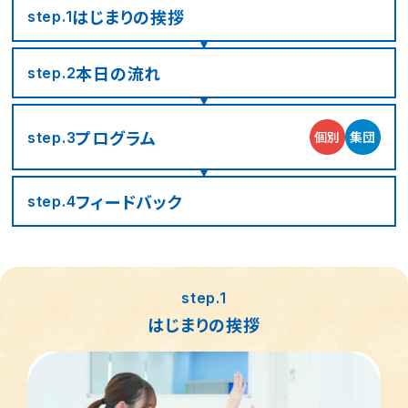
つくば桜教室
東静岡駅前教室
四日市教室
仙台富沢教室
舟入町教室
LITALICOジュニア
LITALICOジュニア
LITALICOジュニア
LITALICOジュニア
LITALICOジュニア
はじまりの
挨拶
名古屋市千種区
横浜市戸塚区
神戸市長田区
福岡市早良区
世田谷区
堺市北区
川口市
松戸市
step.1
仙台市青葉区
広島市南区
児童発達支援
児童発達支援
児童発達支援
さいたま市見沼区
相模原市中央区
名古屋市緑区
福岡市西区
八千代市
新宿区
高槻市
姫路市
本日の流れ
step.2
つくば教室
静岡教室
四日市教室
LITALICOジュニア
LITALICOジュニア
LITALICOジュニア
児童発達支援
児童発達支援
名古屋市瑞穂区
さいたま市緑区
川崎市中原区
福岡市東区
東大阪市
市川市
足立区
西宮市
仙台五橋教室
広島皆実教室
プログラム
個別
集団
step.3
LITALICOジュニア
LITALICOジュニア
名古屋市中村区
神戸市中央区
三郷市
流山市
日野市
厚木市
摂津市
春日市
フィード
バック
step.4
さいたま市大宮区
千葉市花見川区
名古屋市中区
福岡市博多区
葛飾区
大和市
池田市
千葉市中央区
大阪市平野区
太宰府市
茅ケ崎市
新座市
目黒区
step.1
福岡市中央区
江戸川区
堺市西区
戸田市
藤沢市
はじまりの挨拶
さいたま市南区
横浜市鶴見区
大阪市此花区
北区