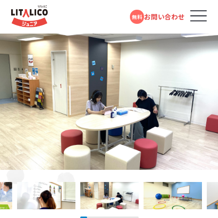
お問い合わせ
無料
コースのご案内
各教室のコースについて
無料体験受付中
スタンダードコース
パーソナルコース
フォームで
発達障害や学習障害があるお子さまや発達が気に
LITALICOジュニアとは
LITALICOジュニア
問い合わせる
なるお子さまを支援する学習塾・幼児教室です。受給
幕張本郷教室
者証の有無に関係なく、すぐにご利用いただけます。
教室を探す
電話で問い合わせる
JR総武線「幕張本郷駅」より徒歩3分
対象年齢：0歳～高校3年
0120-974-763
スタンダードコース
平日10:00～17:00／祝日除く
LITALICOジュニア
成長事例
行徳教室
児童福祉法に基づき運営している福祉サービスで
す。児童発達支援（0歳～年長）、放課後等デイサービ
東京メトロ東西線「行徳駅」より徒歩6分
入会までの流れ
ス（小学1年～高校3年）に分かれており、受給者証を
お持ちの方がご利用いただけます。
LITALICOジュニア
LITALICOジュニア
本八幡教室
お役立ちコラム