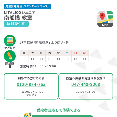
幕張本郷教室
児童発達支援（スタンダードコース）
JR「本八幡駅」より徒歩3分
JR総武線「幕張本郷駅」より徒歩3分
都営地下鉄「本八幡駅」より徒歩4分
保育所等訪問支援とは、児童福祉法に基づくサービスで、児童
LITALICOジュニアでは、保護者さま向けのサービス「ペアレ
LITALICOジュニア
京成線「京成八幡駅」より徒歩8分
南船橋 教室
発達支援や放課後等デイサービスと同じ「障害児通所支援」の
ントトレーニング」というプログラムを提供しています。ペアレ
体験受付中
LITALICOジュニア
一つです。保育所（保育園）や幼稚園、小学校など、お子さまが
ントトレーニングとは子育てのイライラを軽減し、自分もお子さ
LITALICOジュニア
行徳教室
普段通っている施設に支援員が訪問し、集団生活への適応を
まも楽しくできるヒントがたくさん詰まっている考え方を学ぶプ
八千代台教室
サポートします。
ログラムです。
東京メトロ東西線「行徳駅」より徒歩6分
児童発達支援
JR京葉線「南船橋駅」 より徒歩4分
京成本線「八千代台駅」より徒歩2分
アクセス
LITALICOジュニア
月
火
水
木
金
土
日
祝
100％自己負担で完全マンツーマンの
本八幡教室
パーソナルコース
〇
〇
〇
〇
〇
〇
〇
〇
放課後等デイサービス
発達支援が受けられる教室
開講曜
開講時間：10:00〜19:00
日
JR「本八幡駅」より徒歩3分
都営地下鉄「本八幡駅」より徒歩4分
京成線「京成八幡駅」より徒歩8分
LITALICOジュニア
初めての方はこちら
教室へ直接お電話される方は
船橋教室
0120-974-763
047-440-8208
LITALICOジュニア
JR総武線・東武野田線「船橋駅」北口より徒歩3分
平日10:00～17:00
10:00～18:00
八千代台教室
祝日除く
京成本線「京成船橋駅」東口より徒歩6分
東葉高速線「東海神駅」より徒歩8分
資料・体験授業のお問い合わせ
京成本線「八千代台駅」より徒歩2分
受給者証なしで体験できる