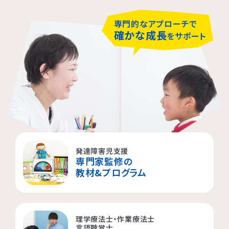
横浜市都筑区
大阪市都島区
杉並区
専門的なアプローチで
確かな成長
をサポート
横浜市西区
板橋区
横浜市旭区
大田区
横浜市青葉区
荒川区
海老名市
発達障害児支援
相模原市
専門家監修の
教材&プログラム
理学療法士・作業療法士
言語聴覚士