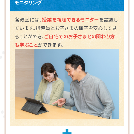
モニタリング
海老名市
各教室には、
授業を視聴できるモニター
を設置し
ています。指導員とお子さまの様子を安心して見
相模原市
ることができ、
ご自宅でのお子さまとの関わり方
も学ぶこと
ができます。