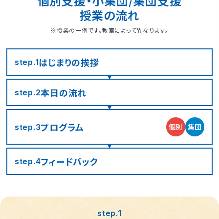
個別支援・小集団/集団支援
授業の流れ
※授業の一例です。教室によって異なります。
はじまりの
挨拶
step.1
本日の流れ
step.2
プログラム
個別
集団
step.3
フィード
バック
step.4
step.1