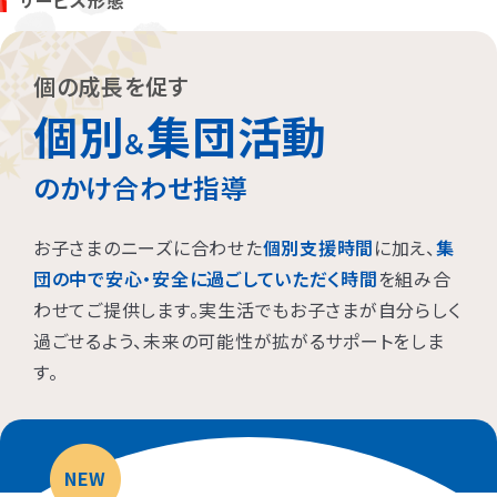
サービス形態
お子さまに対する適切な関わり方がわかることで、
育児ストレスが
減り、怒る回数が減る、ということが研究を通して実証されていま
す。
また、これまで1500名以上の方が受講され、「毎日のようにあっ
個の成長を促す
た癇癪が減った」「今まで何回言ってもやってくれなかった宿題をや
個別
集団活動
るようになった」など、多くの方にご好評をいただいています。
＆
のかけ合わせ指導
プログラムを聞くだけですか？
お子さまのニーズに合わせた
個別支援時間
に加え、
集
プログラムは、講座を聞くだけでなく、テキストに書き込んでいただ
団の中で安心・安全に過ごしていただく時間
を組み合
いたり、保護者さまと講師とで対話したりしながら進めます。
わせてご提供します。実生活でもお子さまが自分らしく
受講時に学んだ内容を自宅に帰ってお子さまに実践していただき、
その結果を後日報告いただき振り返りしていきます。
過ごせるよう、未来の可能性が拡がるサポートをしま
お子さまにあった関わりを習慣的に実践していただけるように、
座
す。
学と実践の繰り返しで講師がサポートしていきます。
NEW