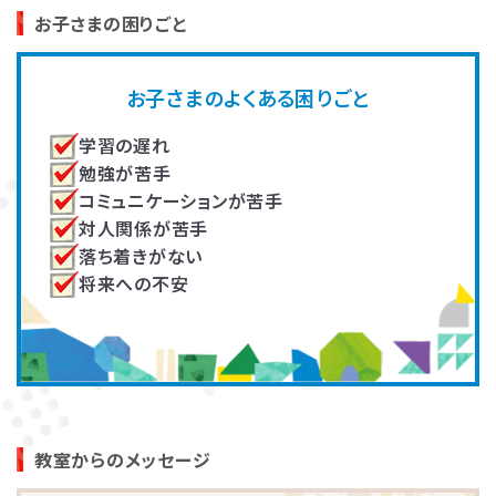
高畑 脩平
大川 真知子
お子さまの困りごと
発達障害とは
Q&A
作業療法士（OT）
未就学児の家族支援プログラム
著書『乳幼児期の感覚統合遊び』
の開発し、複数教室で実施。その
お子さまのよくある困りごと
『ADHDの子どもたち』『臨床 作業
他、各教室の指導員育成に従事。
個人情報保護方針
サイトマップ
療法』
学習の遅れ
勉強が苦手
コミュニケーションが苦手
対人関係が苦手
落ち着きがない
将来への不安
ホーム
井上（住友）いつか
吉田 有里
言語聴覚士
大学で非常勤講師として教育者
発達に凸凹のあるお子さんへの
の養成。新人研修や一定期間の
療育や自立支援、ご家族のサポー
振り返り研修などを担当し、指導
ト、指導者の育成、記事の監修等
の質を担保。
に従事。
教室からのメッセージ
LITALICOワンダー
LITALICO発達ナビ