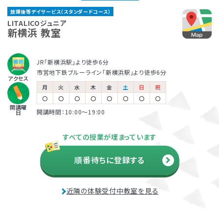
く、興味度高く学べるように工夫しています。さらに「どの
る、他の場面に広げていく、などにもつなげていくことが
横浜桜木町教室
ャルアドバイザー
放課後等デイサービス（スタンダードコース）
ような環境がお子さまにあっているのか」「何があったら
できます。
著書『家庭で無理なく楽しくでき
放課後等デイサービスとは、児童福祉法に基づくサービ
保育所等訪問支援とは、児童福祉法に基づくサービス
LITALICOジュニアでは、保護者さま向けのサービス「ペ
LITALICOジュニア
JR・ブルーライン「桜木町駅」より徒歩5分
る生活・学習課題46― 自閉症
得意をいかせるのか」を分析することで、お子さまが過ご
新横浜 教室
京急線「日ノ出町駅」より徒歩7分
スの一つです。早期に必要な指導を受け、将来的な本人
で、児童発達支援や放課後等デイサービスと同じ「障害
アレントトレーニング」というプログラムを提供していま
の子どものためのABA 基本プロ
しやすく、力を発揮しやすい環境整備も行っています。この
の負担を軽減するために、障害名の有無に関わらず、発
児通所支援」の一つです。保育所（保育園）や幼稚園、小
す。ペアレントトレーニングとは子育てのイライラを軽減
グラム』2008 など
環境整備については、保護者さまや園・学校にお伝えする
達の遅れが気になるお子さまの利用も幅広くおこなわれ
学校など、お子さまが普段通っている施設に支援員が訪
し、自分もお子さまも楽しくできるヒントがたくさん詰まっ
JR「新横浜駅」より徒歩6分
ことで日常に広げていきます。お子さまがより「自分らしく
ています。自治体の定める日数と自己負担額の範囲でご
問し、集団生活への適応をサポートします。
ている考え方を学ぶプログラムです。
市営地下鉄ブルーライン「新横浜駅」より徒歩6分
児童発達支援
アクセス
生きること」を大切にし、個の要因と環境要因、双方にバ
利用可能です。
月
火
水
木
金
土
日
祝
松本 好
田中 康雄
ランスよく働きかけていきます。
〇
〇
〇
〇
〇
〇
〇
〇
開講曜
各教室を巡回し、行動面や学習面
北海道大学 名誉教授
開講時間：10:00〜19:00
日
放課後等デイサービス
などの困難ケースの相談窓口と
児童精神科医
利用者負担額の上限
して、指導員をサポート。
『発達障害の子どもの心と行動が
すべての授業が埋まっています
生活保護
市町村民税
市町村民税
わかる本』監修
受給世帯
課税世帯
課税世帯
順番待ちに登録する
市町村民税
前年度の年間所得
前年度の年間所得
890万円
890万円
課税世帯
までの世帯
までの世帯
負担上限月額
負担上限月額
負担上限月額
資料・体験授業のお問い合わせ
近隣の体験受付中教室を見る
0
4,600
37,200
円
円
円