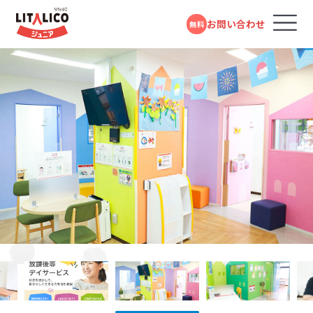
お問い合わせ
無料
コースのご案内
各教室のコースについて
100％自己負担で完全マンツーマンの
パーソナルコース
発達支援が受けられる教室
パーソナルコース
LITALICOジュニアではお子さまの困りごとを「個」の要
応用行動分析学とは、さまざまな研究で明らかにされた
LITALICOジュニアでは、お子さまの発達段階をより詳し
LITALICOジュニアの教育プログラムや指導員の研修は
LITALICOジュニアでは、指導の質を高めるため、育成研
LITALICOジュニアでは、自社でアセスメントツールや教
フォームで
発達障害や学習障害があるお子さまや発達が気にな
LITALICOジュニアとは
因と「環境」の要因の組み合わさりによって生じるものと
行動の原理を日常の問題解決に応用していく学問です。
く知りお子さまに合ったステップで指導の計画をたてら
発達障害児支援の専門家である井上雅彦教授（鳥取大
修をパスしたチューター、さらにエリア単位にスーパーバ
材プログラムの開発を行なっています。様々なお子さまの
問い合わせる
LITALICOジュニア
るお子さまを支援する学習塾・幼児教室です。受給者証
横浜教室
考えています。お子さまの「できる」が増えること、つまり
「行動に先立つきっかけ」と「行動の直後起きる結果」に着
れるように、独自のスキルリストを使用し、今のスキル獲
学大学院）、田中康雄医師（北海道大学名誉教授）による
イザーを配置し、授業のアドバイスや指導員の育成に努
特性や興味にあったプログラムを選択できるようこれま
の有無に関係なく、すぐにご利用いただけます。
個の側の変化も大事ですが、例えば「車いすに乗っている
目することで、行動が起こる理由や仕組みを分析し、理解
得状況を確認しています。スキルの内容は、人間の発達
監修をいただいています。また言語聴覚士や作業療法士
めています。指導員は、定期的に研修を受けながら指導
で約１万点以上の教材を開発しています。
教室を探す
電話で問い合わせる
JR「横浜駅」より徒歩3分
対象年齢：0歳～高校3年
京浜急行「神奈川駅」より徒歩3分
人×階段」の組み合わせで生じる困りは「車いすに乗って
を深める考え方です。同じ行動でも、場面によって理由が
段階や学習指導要領などを参考にし、一人ひとりが自分
による研修やプログラム開発も行っています。
のスキルを高め、科学的理論に基づき、「なぜその行動を
0120-974-763
スタンダードコース
平日10:00～17:00／祝日除く
いる人×エレベーター」と環境を変えることでも減少し
異なる場合もありますし、一見違う行動でも理由が同じ
らしく生きるために必要なスキルを抽出したものです。お
するのか」環境や過去の背景、直前の刺激などに分けて、
成長事例
LITALICOジュニア
児童福祉法に基づき運営している福祉サービスです。
ます。そのためLITALICOジュニアでは、お子さまの「やり
という場合もあります。行動の理由について考えていくこ
子さまごとに得意なこと・苦手なことは異なりますので、
お子さまの困難さの要因を分析し、最適なアプローチ方
センター南教室
児童発達支援（0歳～年長）、放課後等デイサービス
井上 雅彦
たい!」をかなえるためのスキルを獲得できるように、また
とで、よりお子さまに合ったサポート方法を見つけること
身辺の自立や発信/表現、セルフコントロールなど10項
法を考えます。
入会までの流れ
市営地下鉄ブルーライン・グリーンライン「センター南駅」より徒歩2分
（小学1年～高校3年）に分かれており、受給者証をお持
「できる」「できた」を増やしていくために、お子さま一人ひ
ができます。また、行動の原理を利用することで、新しい
目でチェックしています。
鳥取大学 大学院
ちの方がご利用いただけます。
医学系研究科 臨床心理学講座
とりにあった得意な学び方や好きなものを活用して楽し
行動を獲得したり、できていることを継続的に続けられ
LITALICOジュニア
教授／LITALICO研究所 スペシ
お役立ちコラム