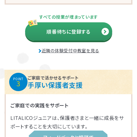
さいたま市大宮区
千葉市花見川区
名古屋市中区
福岡市博多区
葛飾区
大和市
池田市
すべての授業が埋まっています
千葉市中央区
大阪市平野区
太宰府市
茅ケ崎市
新座市
目黒区
順番待ちに登録する
福岡市中央区
江戸川区
堺市西区
戸田市
藤沢市
近隣の体験受付中教室を見る
さいたま市南区
横浜市鶴見区
大阪市此花区
北区
春日部市
中央区
鎌倉市
茨木市
ご家庭で活かせるサポート
POINT
3
手厚い保護者支援
相模原市緑区
富士見市
千代田区
堺市堺区
ご家庭での実践をサポート
横浜市神奈川区
大阪市住吉区
西東京市
蕨市
LITALICOジュニアは、保護者さまと一緒に成長をサ
さいたま市北区
横浜市磯子区
門真市向島町
練馬区
ポートすることを大切にしています。