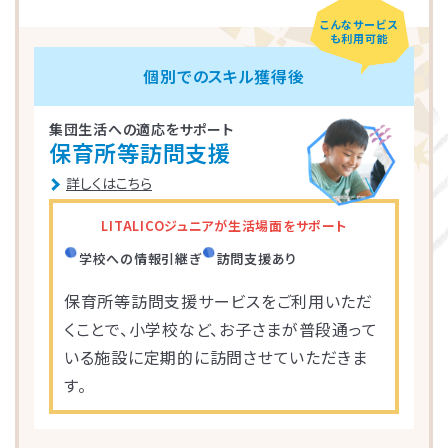
こんなサービス
も利用可能
LITALICOジュニア
LITALICOジュニア
LITALICOジュニア
LITALICOジュニア
LITALICOジュニア
LITALICOジュニア
LITALICOジュニア
LITALICOジュニア
LITALICOジュニア
LITALICOジュニア
LITALICOジュニア
LITALICOジュニア
LITALICOジュニア
LITALICOジュニア
LITALICOジュニア
個別でのスキル獲得後
神奈川エリアの教室一覧
茨城エリアの教室一覧
埼玉エリアの教室一覧
千葉エリアの教室一覧
東京エリアの教室一覧
愛知エリアの教室一覧
静岡エリアの教室一覧
三重エリアの教室一覧
大阪エリアの教室一覧
兵庫エリアの教室一覧
京都エリアの教室一覧
奈良エリアの教室一覧
宮城エリアの教室一覧
広島エリアの教室一覧
福岡エリアの教室一覧
集団生活への適応をサポート
保育所等訪問支援
さいたま市浦和区
名古屋市名東区
川崎市川崎区
静岡市駿河区
神戸市東灘区
京都市下京区
仙台市太白区
広島市中区
武蔵野市
四日市市
寝屋川市
北九州市
つくば市
船橋市
奈良市
詳しくはこちら
大阪市住之江区
北葛城郡王寺町
横浜市港北区
名古屋市北区
神戸市垂水区
京都市東山区
福岡市城南区
朝霞市
浦安市
豊島区
児童発達支援
児童発達支援
放課後等デイサービス
児童発達支援
児童発達支援
LITALICOジュニアが生活場面をサポート
つくば桜教室
東静岡駅前教室
四日市教室
仙台富沢教室
舟入町教室
LITALICOジュニア
LITALICOジュニア
LITALICOジュニア
LITALICOジュニア
LITALICOジュニア
名古屋市千種区
横浜市戸塚区
神戸市長田区
福岡市早良区
世田谷区
堺市北区
川口市
松戸市
学校への情報引継ぎ
訪問支援あり
仙台市青葉区
広島市南区
児童発達支援
児童発達支援
児童発達支援
保育所等訪問支援サービスをご利用いただ
さいたま市見沼区
相模原市中央区
名古屋市緑区
福岡市西区
八千代市
新宿区
高槻市
姫路市
くことで、小学校など、お子さまが普段通って
つくば教室
静岡教室
四日市教室
LITALICOジュニア
LITALICOジュニア
LITALICOジュニア
児童発達支援
児童発達支援
いる施設に定期的に訪問させていただきま
名古屋市瑞穂区
さいたま市緑区
川崎市中原区
福岡市東区
東大阪市
市川市
足立区
西宮市
す。
仙台五橋教室
広島皆実教室
LITALICOジュニア
LITALICOジュニア
名古屋市中村区
神戸市中央区
三郷市
流山市
日野市
厚木市
摂津市
春日市