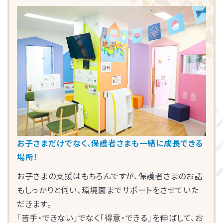
LITALICOライフ
LITALICOワークス
LITALICO仕事ナビ
LITALICOキャリア
LITALICO教育ソフト
LITALICO発達特性検査
LITALICO研究所
他にも発達障害児教育の分野において専門性の高
いスーパーバイザーが多数在籍し、各教室の指導
員の育成・サポートを行っています。
お子さまだけでなく、保護者さまも一緒に成長できる
場所！
お子さまの支援はもちろんですが、保護者さまのお話
もしっかりと伺い、環境面までサポートをさせていた
だきます。
「苦手・できない」でなく「得意・できる」を伸ばして、お