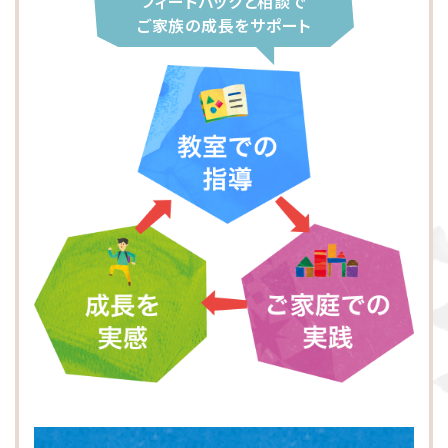
フィードバックと相談で
大阪市東淀川区
川崎市多摩区
八王子市
所沢市
ご家族の成長をサポート
横浜市緑区
越谷市
町田市
枚方市
川崎市高津区
大阪市中央区
志木市
品川区
大阪市阿倍野区
横浜市金沢区
江東区
横浜市中区
大阪市北区
立川市
横浜市都筑区
大阪市都島区
杉並区
横浜市西区
板橋区
横浜市旭区
大田区
横浜市青葉区
荒川区