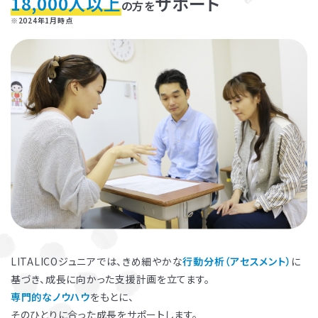
18,000人以上
サポート
の方を
※2024年1月時点
お子さまのやる気を引き出し、
保護者さまの
ストレス軽減
に役立つ
子育ての工夫を学ぶことができます。
LITALICOジュニアでは、きめ細やかな
行動分析（アセスメント）
に
基づき、成長に向かった支援計画を立てます。
よくある質問
専門的なノウハウ
をもとに、
ペアレントトレーニングを受講するとどんな効果がありますか？
そのひとりに合った成長をサポートします。