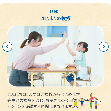
つくば桜教室
東静岡駅前教室
四日市教室
仙台富沢教室
舟入町教室
LITALICOジュニア
LITALICOジュニア
LITALICOジュニア
LITALICOジュニア
LITALICOジュニア
名古屋市千種区
横浜市戸塚区
神戸市長田区
福岡市早良区
世田谷区
堺市北区
川口市
松戸市
step.1
仙台市青葉区
広島市南区
児童発達支援
児童発達支援
児童発達支援
さいたま市見沼区
相模原市中央区
名古屋市緑区
福岡市西区
八千代市
新宿区
高槻市
姫路市
はじまりの挨拶
つくば教室
静岡教室
四日市教室
LITALICOジュニア
LITALICOジュニア
LITALICOジュニア
児童発達支援
児童発達支援
名古屋市瑞穂区
さいたま市緑区
川崎市中原区
福岡市東区
東大阪市
市川市
足立区
西宮市
仙台五橋教室
広島皆実教室
LITALICOジュニア
LITALICOジュニア
名古屋市中村区
神戸市中央区
三郷市
流山市
日野市
厚木市
摂津市
春日市
さいたま市大宮区
千葉市花見川区
名古屋市中区
福岡市博多区
葛飾区
大和市
池田市
千葉市中央区
大阪市平野区
太宰府市
茅ケ崎市
新座市
目黒区
福岡市中央区
江戸川区
堺市西区
戸田市
藤沢市
こんにちは！まずはご挨拶からはじめます。
さいたま市南区
横浜市鶴見区
大阪市此花区
北区
先生との挨拶を通じ、お子さまの今日のご様子・コンデ
ィションを確認する時間にもなります。