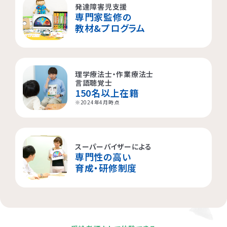
発達障害児支援
専門家監修の
横浜市都筑区
大阪市都島区
杉並区
教材&プログラム
横浜市西区
板橋区
理学療法士・作業療法士
横浜市旭区
大田区
言語聴覚士
150名以上在籍
横浜市青葉区
荒川区
※2024年4月時点
海老名市
スーパーバイザーによる
専門性の高い
相模原市
育成・研修制度