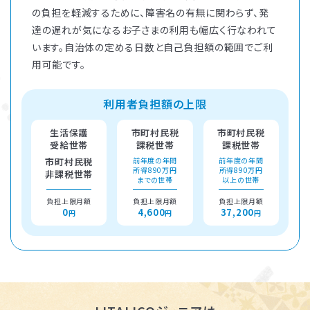
の負担を軽減するために、障害名の有無に関わらず、発
達の遅れが気になるお子さまの利用も幅広く行なわれて
います。自治体の定める日数と自己負担額の範囲でご利
用可能です。
利用者負担額の上限
生活保護
市町村民税
市町村民税
受給世帯
課税世帯
課税世帯
市町村民税
前年度の年間
前年度の年間
所得890万円
所得890万円
非課税世帯
までの世帯
以上の世帯
負担上限月額
負担上限月額
負担上限月額
0
4,600
37,200
円
円
円