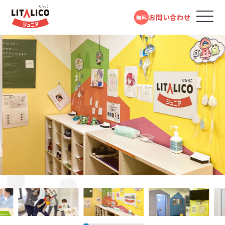
お問い合わせ
無料
コースのご案内
各教室のコースについて
無料体験受付中
スタンダードコース
パーソナルコース
フォームで
発達障害や学習障害があるお子さまや発達が気に
LITALICOジュニアとは
LITALICOジュニア
問い合わせる
なるお子さまを支援する学習塾・幼児教室です。受給
大倉山教室
者証の有無に関係なく、すぐにご利用いただけます。
教室を探す
電話で問い合わせる
東急東横線「大倉山駅」より徒歩1分
対象年齢：0歳～高校3年
0120-974-763
スタンダードコース
平日10:00～17:00／祝日除く
LITALICOジュニア
成長事例
反町教室
児童福祉法に基づき運営している福祉サービスで
す。児童発達支援（0歳～年長）、放課後等デイサービ
東急東横線「反町駅」より徒歩3分
入会までの流れ
市営地下鉄ブルーライン「三ッ沢下町駅」より徒歩10分
ス（小学1年～高校3年）に分かれており、受給者証を
お持ちの方がご利用いただけます。
LITALICOジュニア
LITALICOジュニア
お役立ちコラム