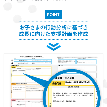
お子さまに対する適切な関わり方がわかることで、
育児ストレスが減
り、怒る回数が減る、ということが研究を通して実証されています。
ま
POINT
た、これまで1500名以上の方が受講され、「毎日のようにあった癇癪
が減った」「今まで何回言ってもやってくれなかった宿題をやるように
なった」など、多くの方にご好評をいただいています。
お子さまの行動分析に基づき
成長に向けた支援計画を作成
プログラムを聞くだけですか？
プログラムは、講座を聞くだけでなく、テキストに書き込んでいただい
たり、保護者さまと講師とで対話したりしながら進めます。
受講時に学んだ内容を自宅に帰ってお子さまに実践していただき、そ
の結果を後日報告いただき振り返りしていきます。
お子さまにあった関わりを習慣的に実践していただけるように、
座学
と実践の繰り返しで講師がサポートしていきます。