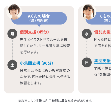
Aくんの場合
Cち
（週2回利用）
（週
個別支援（45分）
個別支援（
月
水
先生とイラスト見てルールを確
困った時に
認してから、ルール通り遊ぶ練習
で伝える練
を行います。
集団支援
日
小集団支援（90分）
土
個別で練
日常生活や園に近い教室環境の
る”を集団
なかで、困った時に先生へ伝える
練習をします。
※教室により実際の利用時間は異なる場合があります。