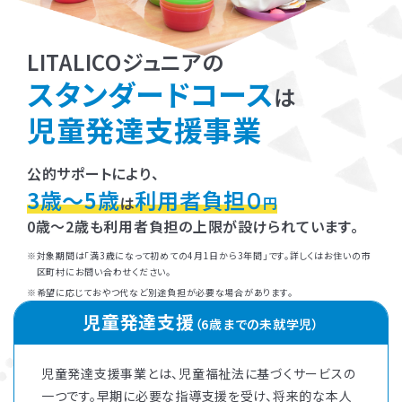
LITALICOジュニアの
スタンダードコース
は
児童発達支援事業
公的サポートにより、
3歳～5歳
利用者負担０
は
円
0歳～2歳も利用者負担の上限が設けられています。
対象期間は「満3歳になって初めての4月1日から3年間」です。詳しくはお住いの市
区町村にお問い合わせください。
希望に応じておやつ代など別途負担が必要な場合があります。
児童発達支援
（6歳までの未就学児）
児童発達支援事業とは、児童福祉法に基づくサービスの
一つです。早期に必要な指導支援を受け、将来的な本人