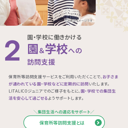
園・学校に働きかける
2
園
学校
＆
への
訪問支援
保育所等訪問支援サービスをご利用いただくことで、
お子さま
が通われている園・学校などに定期的に訪問
いたします。
LITALICOジュニアでのご様子をもとに、
園・学校での集団生
活を安心して過ごせる
ようサポートします。
＼集団生活への適応をサポート／
保育所等訪問支援とは