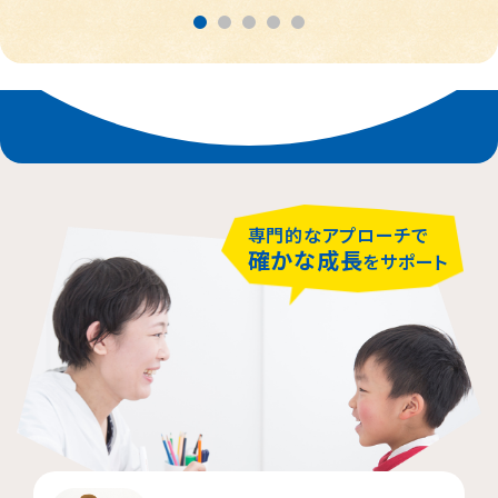
春日部市
中央区
鎌倉市
茨木市
相模原市緑区
富士見市
千代田区
堺市堺区
横浜市神奈川区
大阪市住吉区
西東京市
蕨市
さいたま市北区
横浜市磯子区
門真市向島町
練馬区
専門的なアプローチで
大阪市東淀川区
川崎市多摩区
八王子市
所沢市
確かな成長
をサポート
横浜市緑区
越谷市
町田市
枚方市
川崎市高津区
大阪市中央区
志木市
品川区
大阪市阿倍野区
横浜市金沢区
江東区
横浜市中区
大阪市北区
立川市