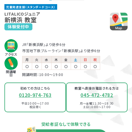
大倉山教室
横浜東口教室
児童発達支援（スタンダードコース）
東急東横線「大倉山駅」より徒歩1分
JR「横浜駅」より徒歩5分
保育所等訪問支援とは、児童福祉法に基づくサービスで、児童
LITALICOジュニアでは、保護者さま向けのサービス「ペアレ
LITALICOジュニア
京浜急行「神奈川駅」より徒歩4分
新横浜 教室
発達支援や放課後等デイサービスと同じ「障害児通所支援」の
ントトレーニング」というプログラムを提供しています。ペアレ
体験受付中
LITALICOジュニア
一つです。保育所（保育園）や幼稚園、小学校など、お子さまが
ントトレーニングとは子育てのイライラを軽減し、自分もお子さ
LITALICOジュニア
反町教室
普段通っている施設に支援員が訪問し、集団生活への適応を
まも楽しくできるヒントがたくさん詰まっている考え方を学ぶプ
横浜西口教室
サポートします。
ログラムです。
JR「新横浜駅」より徒歩6分
東急東横線「反町駅」より徒歩3分
児童発達支援
市営地下鉄ブルーライン「三ッ沢下町駅」より徒歩10分
JR・市営地下鉄「横浜駅」より徒歩6分
市営地下鉄ブルーライン「新横浜駅」より徒歩6分
相鉄線「平沼橋駅」より徒歩5分
アクセス
月
火
水
木
金
土
日
祝
LITALICOジュニア
〇
〇
〇
〇
〇
〇
〇
〇
100％自己負担で完全マンツーマンの
放課後等デイサービス
横浜東口教室
パーソナルコース
開講曜
開講時間：10:00〜19:00
発達支援が受けられる教室
日
JR「横浜駅」より徒歩5分
京浜急行「神奈川駅」より徒歩4分
初めての方はこちら
教室へ直接お電話される方は
LITALICOジュニア
0120-974-763
045-472-4782
横浜教室
LITALICOジュニア
平日10:00～17:00
月～金曜11:30～18:30
横浜西口教室
祝日除く
土日10:00～17:00
JR「横浜駅」より徒歩3分
京浜急行「神奈川駅」より徒歩3分
資料・体験授業のお問い合わせ
JR・市営地下鉄「横浜駅」より徒歩6分
相鉄線「平沼橋駅」より徒歩5分
受給者証なしで体験できる