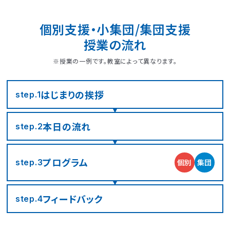
個別支援・小集団/集団支援
授業の流れ
※授業の一例です。教室によって異なります。
はじまりの
挨拶
step.1
本日の流れ
step.2
LITALICOジュニア
LITALICOジュニア
LITALICOジュニア
LITALICOジュニア
LITALICOジュニア
LITALICOジュニア
LITALICOジュニア
LITALICOジュニア
LITALICOジュニア
LITALICOジュニア
LITALICOジュニア
LITALICOジュニア
LITALICOジュニア
LITALICOジュニア
LITALICOジュニア
神奈川エリアの教室一覧
茨城エリアの教室一覧
埼玉エリアの教室一覧
千葉エリアの教室一覧
東京エリアの教室一覧
愛知エリアの教室一覧
静岡エリアの教室一覧
三重エリアの教室一覧
大阪エリアの教室一覧
兵庫エリアの教室一覧
京都エリアの教室一覧
奈良エリアの教室一覧
宮城エリアの教室一覧
広島エリアの教室一覧
福岡エリアの教室一覧
プログラム
個別
集団
step.3
さいたま市浦和区
名古屋市名東区
川崎市川崎区
静岡市駿河区
神戸市東灘区
京都市下京区
仙台市太白区
広島市中区
武蔵野市
四日市市
寝屋川市
北九州市
つくば市
船橋市
奈良市
フィード
バック
step.4
大阪市住之江区
北葛城郡王寺町
横浜市港北区
名古屋市北区
神戸市垂水区
京都市東山区
福岡市城南区
朝霞市
浦安市
豊島区
児童発達支援
児童発達支援
放課後等デイサービス
児童発達支援
児童発達支援