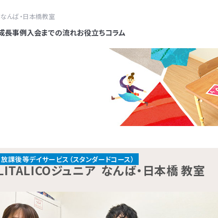
アなんば・日本橋教室
成長事例
入会までの流れ
お役立ちコラム
各教室のコースについて
ジュニアではお子さまの困りごとを
とは、さまざまな研究で明らかにされた行動の原理を日常の問
ジュニアでは、お子さまの発達段階を
Oジュニアの教育プログラムや指導員の研修は発達障害児支援の専門
ジュニアでは、指導の質を高めるため、育成研修をパスしたチュータ
ジュニアでは、自社でアセスメントツ
放課後等デイサービスとは、児
保育所等訪問支援とは、児童福
LITALICOジュニアでは、保
ルコース
スタンダードコース
ォームで
問い合わせる
「環境」の要因の組み合わさりによ
。「行動に先立つきっかけ」と「行動の直後起きる結果」に着目する
お子さまに合ったステップで指導
学大学院）、田中康雄医師（北海道大学名誉教授）による監修を
イザーを配置し、授業のアドバイスや指導員の育成に努めていま
グラムの開発を行なっています。
くサービスの一つです。早期に
ービスで、児童発達支援や放課
ビス「ペアレントトレーニング」
や学習障害があるお子さまや発
児童福祉法に基づき運営して
と考えています。お子さまの「でき
みを分析し、理解を深める考え方です。同じ行動でも、場面によ
れるように、独自のスキルリスト
覚士や作業療法士による研修やプログラム開発も行っています。
けながら指導のスキルを高め、科学的理論に基づき、「なぜその
の特性や興味にあったプログラ
け、将来的な本人の負担を軽減
スと同じ「障害児通所支援」の
を提供しています。ペアレントト
なるお子さまを支援する学習
ービスです。児童発達支援（0
話で問い合わせる
0120-974-763
と、つまり個の側の変化も大事で
し、一見違う行動でも理由が同じという場合もあります。行動の
スキル獲得状況を確認していま
景、直前の刺激などに分けて、お子さまの困難さの要因を分析し
ようこれまで約１万点以上の教
害名の有無に関わらず、発達の
（保育園）や幼稚園、小学校など
子育てのイライラを軽減し、自
教室です。受給者証の有無に関係
放課後等デイサービス（小学
放課後等デイサービス（スタンダードコース）
10:00～17:00／祝日除く
車いすに乗っている人×階段」の組
よりお子さまに合ったサポート方法を見つけることができます。ま
容は、人間の発達段階や学習指導
ます。
ます。
お子さまの利用も幅広くおこな
段通っている施設に支援員が訪
しくできるヒントがたくさん詰ま
LITALICOジュニア
なんば・日本橋 教室
ぐにご利用いただけます。
年）に分かれており、受給者
井上 雅彦
田中 康
る困りは「車いすに乗っている人
、新しい行動を獲得したり、できていることを継続的に続けられる
にし、一人ひとりが自分らしく生
治体の定める日数と自己負担
への適応をサポートします。
学ぶプログラムです。
：0歳～高校3年
方がご利用いただけます。
鳥取大学 大学院
北海道大
」と環境を変えることでも減少し
にもつなげていくことができます。
なスキルを抽出したものです。お
可能です。
医学系研究科 臨床心理学
児童精神
松本 好
大川 真
ITALICOジュニアでは、お子さま
意なこと・苦手なことは異なりま
講座 教授／LITALICO研究
『発達障
各教室を巡回し、行動面や
未就学児
所 スペシャルアドバイザ
行動がわ
」をかなえるためのスキルを獲得で
自立や発信/表現、セルフコントロ