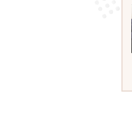
パーソナル
パーソナル
藤沢
パーソナル
吉祥寺
川崎
大宮
巣鴨
パーソナル
児童発達支
児童発達支
町田
松戸
寝屋川
児童発達支
児童発達支
川崎駅
児童発達支
児童発達支
児童発達支
児童発達支
池田