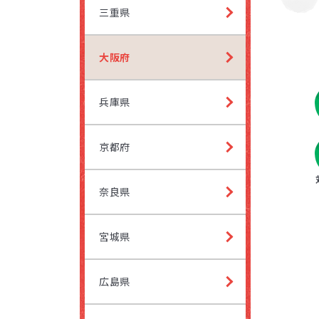
他にも発
三重県
し、各教
ペアレ
大阪府
お子さ
という
兵庫県
れ、「
やるよ
京都府
奈良県
プログ
宮城県
プログ
広島県
講師と
受講時