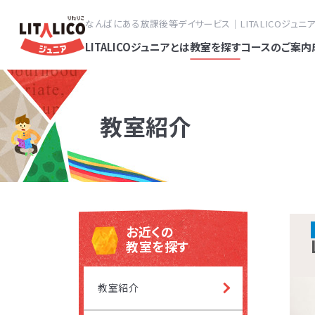
なんばにある放課後等デイサービス｜LITALICOジュニ
LITALICOジュニアとは
教室を探す
コースのご案内
教室紹介
LITALICO
応用行動分析学
LITALICO
LITALIC
LITALICO
LITALICO
パーソナ
フ
「個」の要因と
ていく学問です
より詳しく知り
彦教授（鳥取大
位にスーパーバ
ールや教材プロ
発達障害
って生じるもの
こる理由や仕組
の計画をたてら
す。また言語聴
期的に研修を受
様々なお子さま
達が気に
電
る」が増えるこ
場合もあります
を使用し、今の
環境や過去の背
ムを選択できる
塾・幼児
お近くの
平日
すが、例えば「
ていくことで、
す。スキルの内
ーチ方法を考え
材を開発してい
教室を探す
なく、す
み合わせで生じ
利用することで
要領などを参考
対象年齢
×エレベーター
げていく、など
きるために必要
教室紹介
ます。そのためL
子さまごとに得
の「やりたい!
すので、身辺の