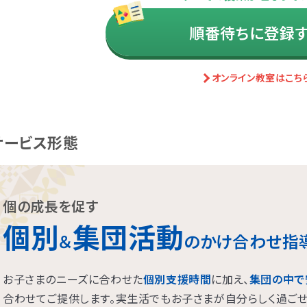
援
三萩野
福岡別府
藤崎
福岡橋本
和白
香椎
北朝霞
茅ヶ崎
高座渋谷
東川口
東大宮
鶴見
東戸塚駅前
東浦和
三郷
大船
新座
援
山
あびこ
三条
奈良王寺
垂水
大日
新長田
新大阪
姫路
枚方
西宮
なんば・日本橋
三宮
援
援
援
援
援
春日原
太宰府
福岡中央
園
田
城
中浦和
六町
橋本
日野
反町
春日部
堀切菖蒲園
新杉田
鳩ヶ谷
中野島
ふじみ野
都立大学
中山
わらび
竹ノ塚
武蔵
梅田
京橋
新浦安
八千代台
行徳
流山おおたかの森
順番待ちに登録
桜
ま宮原
庫
駅前
沢
尾久
平安通
広島皆実
つくば
桜木町
仙台五橋
静岡
大宮
銀座新富町
今池
センター南
所沢
有松
江戸川橋
新所沢
新瑞橋
藤沢
南越谷
西武柳沢
横浜西口
名駅
越谷
名古屋伏
浮間舟
横浜
イサービス
イサービス
イサービス
イサービス
郷
松戸
千葉
本八幡
イサービス
八王子北
綱島
川崎
東武練馬
関内
中目黒
溝の口
門前仲町
二俣川
たまプ
お茶の
イサービス
三宮
口
東戸塚
駒沢
板橋
相模大野北口
自由が丘
相模大野
蒲田
成城
石神
三萩野
博多千代
太宰府
イサービス
り
あびこ
新大阪
枚方
なんば・日本橋
天王
イサービス
西日暮里
立川南口
大井町東口
八王子
京橋
オンライン教室はこち
台
幕張本郷
千葉
イサービス
新座
戸田公園
大宮
所沢
新所沢
南越谷
イサービス
前
茅ヶ崎
武蔵小杉
本厚木
高座渋谷
鶴見
渡
センター南
お茶の水
藤沢
池袋西口
横浜東口
駒沢
新横浜
立川南口
綱島
海老名
相模大野北口
サービス形態
個の成長を促す
個別
集団活動
＆
のかけ合わせ指
お子さまのニーズに合わせた
個別支援時間
に加え、
集団の中で
合わせてご提供します。実生活でもお子さまが自分らしく過ご