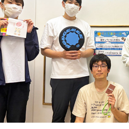
学習面などの困難ケースの
ラムの開
ー
「できる」「できた」を増やしてい
でチェックしています。
相談窓口として、指導員をサ
実施。そ
著書『家庭で無理なく楽しく
ポート。
員育成に
さま一人ひとりにあった得意な学
できる生活・学習課題
46― 自閉症の子どものた
のを活用して楽しく、興味度高く
利用者負担額の上限
めのABA 基本プログラム』
夫しています。さらに「どのような
2008 など
にあっているのか」「何があった
護
受給世帯
市町村民税
課税世帯
市町村民税
るのか」を分析することで、お子
前年度の年間所得
前年度の
民税
課税世帯
高畑 脩平
井上（住
890万円
までの世帯
890万円
ま
吉田 有里
すく、力を発揮しやすい環境整備
作業療法士（OT）
言語聴覚
。この環境整備については、保護
大学で非常勤講師として教
上限月額
負担上限月額
負担上
著書『乳幼児期の感覚統合
発達に凸
育者の養成。新人研修や一
校にお伝えすることで日常に広げ
遊び』『ADHDの子どもたち』
への療育
0
4,600
37,2
定期間の振り返り研修など
円
円
『臨床 作業療法』
族のサポ
さまがより「自分らしく生きるこ
を担当し、指導の質を担保。
成、記事
、個の要因と環境要因、双方にバ
お子さまのやる気を引き出し、
けていきます。
さまの
ストレス軽減
に役立つ
子育ての工夫を学ぶことがで
問