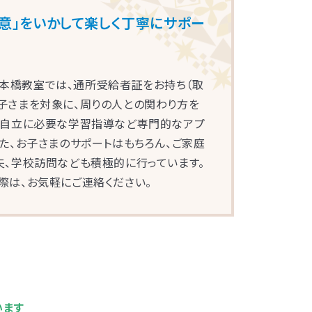
得意」をいかして楽しく丁寧にサポー
・日本橋教室では、通所受給者証をお持ち（取
子さまを対象に、周りの人との関わり方を
、自立に必要な学習指導など専門的なアプ
た、お子さまのサポートはもちろん、ご家庭
夫、学校訪問なども積極的に行っています。
際は、お気軽にご連絡ください。
浜
園西口
赤羽
里丘
木
います