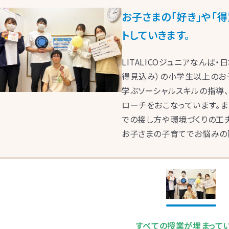
お子さまの「好き」や「
トしていきます。
LITALICOジュニアなんば
得見込み）の小学生以上のお
学ぶソーシャルスキルの指導
ローチをおこなっています。ま
LITALICOジュニア
での接し方や環境づくりの工
LITALICOジュニア
神奈川エリアの教室一覧
お子さまの子育てでお悩みの
LITALICOジュニア
東京エリアの教室一覧
埼玉エリアの教室一覧
LITALICOジュニア
LITALICOジュニア
千葉エリアの教室一覧
大阪エリアの教室一覧
LITALICOジュニア
LITALICOジュニア
LITALICOジュニア
LITALICOジュニア
LITALICOジュニア
福岡エリアの教室一覧
三重エリアの教室一覧
兵庫エリアの教室一覧
京都エリアの教室一覧
奈良エリアの教室一覧
武蔵小杉
溝の口
横浜桜木町
センター南
横
LITALICOジュニア
LITALICOジュニア
LITALICOジュニア
LITALICOジュニア
LITALICOジュニア
池袋東口
経堂
お茶の水
中目黒
石神井公
茨城エリアの教室一覧
愛知エリアの教室一覧
静岡エリアの教室一覧
宮城エリアの教室一覧
広島エリアの教室一覧
浦和
明大前
三軒茶屋
高田馬場
月島
東銀座
援
援
大井町
立川
荻窪
池袋
船橋
北加賀屋
北花田
摂津富田
東大阪長田
千
援
援
前
大倉山
戸塚
相模原駅前
武蔵小杉
本厚
すべての授業が埋まって
援
援
援
援
平野
おおとり
此花
茨木
堺東
なかもず