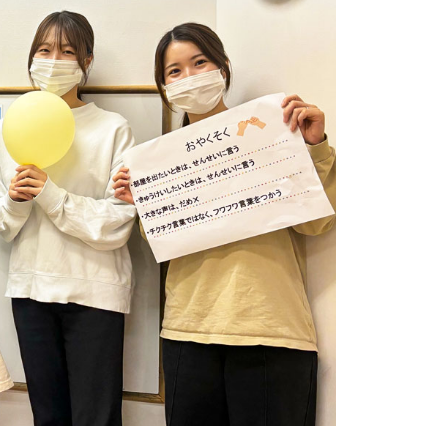
発し、複数教室で
の他、各教室の指導
従事。
課税世帯
年間所得
友）いつか
での世帯
士
限月額
凹のあるお子さん
や自立支援、ご家
00
円
ート、指導者の育
の監修等に従事。
きます。