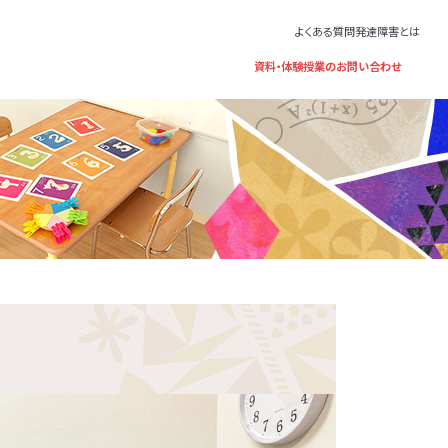
よくある質問
発達障害とは
資料・体験授業のお問い合わせ
題解決に応用し
家である井上雅
ー、さらにエリア単
童福祉法に基づ
祉法に基づくサ
護者さま向けのサー
ことで、行動が起
いただいていま
す。指導員は、定
必要な指導を受
後等デイサービ
というプログラム
いる福祉サ
って理由が異なる
行動をするのか」
するために、障
一つです。保育所
レーニングとは
歳～年長）、
理由について考え
、最適なアプロ
遅れが気になる
、お子さまが普
分もお子さまも楽
1年～高校3
た、行動の原理を
われています。自
問し、集団生活
っている考え方を
証をお持ちの
雄
、他の場面に広
額の範囲でご利用
学 名誉教授
科医
知子
害の子どもの心と
の家族支援プログ
かる本』監修