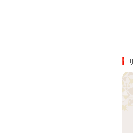
児童発達支
香春口
与野
大和
児童発達支
四日市
高槻
摂津本
烏丸
新大宮
児童発達支
児童発達支
児童発達支
児童発達支
児童発達支
姪浜
戸田公
西早稲
武蔵新
天王寺
南船橋
つくば
さいた
平井
金沢文
一社
東静岡
仙台富
舟入町
放課後等デ
放課後等デ
放課後等デ
放課後等デ
幕張本
放課後等デ
志木
巣鴨
新横浜
放課後等デ
四日市
西宮
三条
新大宮
池袋西
海老名
香春口
放課後等デ
おおと
放課後等デ
高円寺
梅田
八千代
放課後等デ
三郷
放課後等デ
越谷
川崎駅
浮間舟
桜木町
二俣川