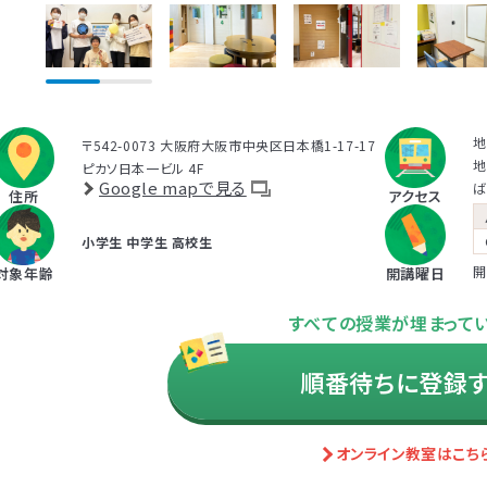
達障害児教育の分野において専門性の高いスーパーバイザーが
室の指導員の育成・サポートを行っています。
ントトレーニングを受講するとどんな効果がありますか？
まに対する適切な関わり方がわかることで、
育児ストレスが減り、
地
〒542-0073 大阪府大阪市中央区日本橋1-17-17
ことが研究を通して実証されています。
また、これまで1500名
地
ピカソ日本一ビル 4F
毎日のようにあった癇癪が減った」「今まで何回言ってもやってくれ
Google mapで見る
ば
住所
アクセス
うになった」など、多くの方にご好評をいただいています。
小学生
中学生
高校生
開
対象年齢
開講曜日
ラムを聞くだけですか？
すべての授業が埋まって
順番待ちに登録
ラムは、講座を聞くだけでなく、テキストに書き込んでいただいた
で対話したりしながら進めます。
オンライン教室はこち
に学んだ内容を自宅に帰ってお子さまに実践していただき、その