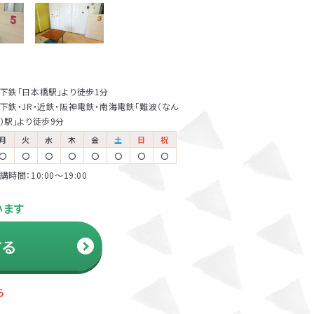
多数在籍
怒る回数が減る、
下鉄「日本橋駅」より徒歩1分
以上の方が受講さ
下鉄・JR・近鉄・阪神電鉄・南海電鉄「難波（なん
なかった宿題を
）駅」より徒歩9分
月
火
水
木
金
土
日
祝
〇
〇
〇
〇
〇
〇
〇
〇
講時間：10:00〜19:00
います
する
り、保護者さまと
ら
結果を後日報告