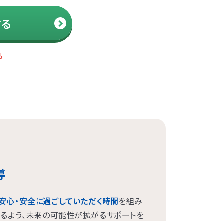
溝ノ口
する
見
渡
東口
川口
ラーザ
水
井公園
寺
ら
関内
導
安心・安全に過ごしていただく時間
を組み
せるよう、未来の可能性が拡がるサポートを