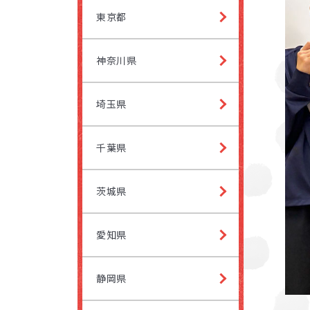
東京都
きるように、また
ールなど10項目
くために、お子
び方や好きなも
神奈川県
学べるように工
環境がお子さま
生活保
埼玉県
ら得意をいかせ
市町村
さまが過ごしや
千葉県
も行っています
負担
者さまや園・学
茨城県
ていきます。お子
と」を大切にし
ランスよく働きか
愛知県
保護者
静岡県
よくある質