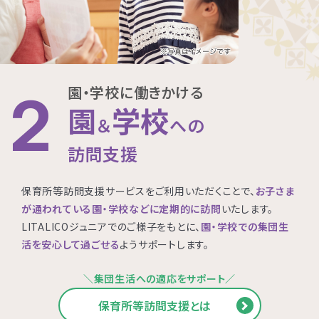
園・学校に働きかける
2
園
学校
＆
への
訪問支援
保育所等訪問支援サービスをご利用いただくことで、
お子さま
が通われている園・学校などに定期的に訪問
いたします。
LITALICOジュニアでのご様子をもとに、
園・学校での集団生
活を安心して過ごせる
ようサポートします。
＼集団生活への適応をサポート／
保育所等訪問支援とは