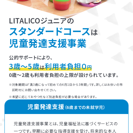
LITALICOジュニアの
スタンダードコース
は
児童発達支援事業
公的サポートにより、
3歳～5歳
利用者負担０
は
円
0歳～2歳も利用者負担の上限が設けられています。
対象期間は「満3歳になって初めての4月1日から3年間」です。詳しくはお住いの市
区町村にお問い合わせください。
希望に応じておやつ代など別途負担が必要な場合があります。
児童発達支援
（6歳までの未就学児）
児童発達支援事業とは、児童福祉法に基づくサービスの
一つです。早期に必要な指導支援を受け、将来的な本人