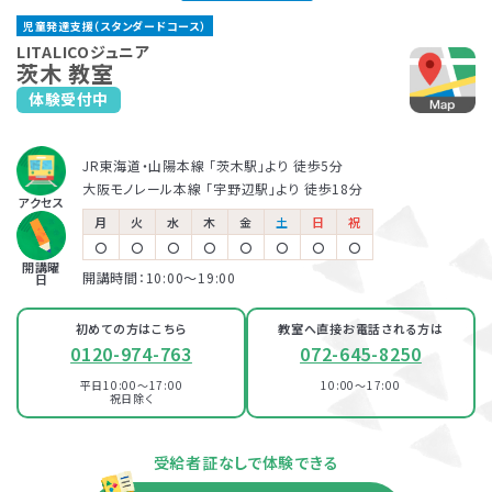
千里丘教室
大日教室
児童発達支援（スタンダードコース）
JR京都線「千里丘駅」より徒歩3分
大阪メトロ谷町線「大日駅」・大阪モノレール「大日駅」より徒歩4分
保育所等訪問支援とは、児童福祉法に基づくサービスで、児童
LITALICOジュニアでは、保護者さま向けのサービス「ペアレ
LITALICOジュニア
茨木 教室
発達支援や放課後等デイサービスと同じ「障害児通所支援」の
ントトレーニング」というプログラムを提供しています。ペアレ
体験受付中
LITALICOジュニア
LITALICOジュニア
一つです。保育所（保育園）や幼稚園、小学校など、お子さまが
ントトレーニングとは子育てのイライラを軽減し、自分もお子さ
高槻教室
寝屋川教室
普段通っている施設に支援員が訪問し、集団生活への適応を
まも楽しくできるヒントがたくさん詰まっている考え方を学ぶプ
サポートします。
ログラムです。
JR東海道・山陽本線 「茨木駅」より 徒歩5分
阪急京都本線「高槻市駅」より徒歩2分
京阪本線「寝屋川市駅」より徒歩3分
児童発達支援
JR「高槻駅」南口より徒歩9分
大阪モノレール本線 「宇野辺駅」より 徒歩18分
アクセス
LITALICOジュニア
月
火
水
木
金
土
日
祝
LITALICOジュニア
枚方教室
〇
〇
〇
〇
〇
〇
〇
〇
放課後等デイサービス
大日教室
開講曜
開講時間：10:00〜19:00
日
京阪本線・交野線「枚方市駅」東出口より徒歩5分
大阪メトロ谷町線「大日駅」・大阪モノレール「大日駅」より徒歩4分
京阪交野線「宮之阪駅」より徒歩9分
初めての方はこちら
教室へ直接お電話される方は
0120-974-763
072-645-8250
LITALICOジュニア
寝屋川教室
平日10:00～17:00
10:00～17:00
祝日除く
京阪本線「寝屋川市駅」より徒歩3分
資料・体験授業のお問い合わせ
受給者証なしで体験できる
LITALICOジュニア