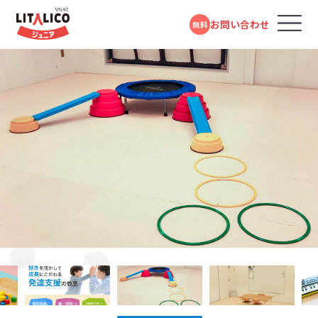
お問い合わせ
無料
コースのご案内
各教室のコースについて
無料体験受付中
スタンダードコース
パーソナルコース
フォームで
発達障害や学習障害があるお子さまや発達が気に
LITALICOジュニアとは
LITALICOジュニア
問い合わせる
なるお子さまを支援する学習塾・幼児教室です。受給
千里丘教室
者証の有無に関係なく、すぐにご利用いただけます。
教室を探す
電話で問い合わせる
JR京都線「千里丘駅」より徒歩3分
対象年齢：0歳～高校3年
0120-974-763
スタンダードコース
平日10:00～17:00／祝日除く
LITALICOジュニア
成長事例
高槻教室
児童福祉法に基づき運営している福祉サービスで
す。児童発達支援（0歳～年長）、放課後等デイサービ
阪急京都本線「高槻市駅」より徒歩2分
入会までの流れ
JR「高槻駅」南口より徒歩9分
ス（小学1年～高校3年）に分かれており、受給者証を
お持ちの方がご利用いただけます。
LITALICOジュニア
LITALICOジュニア
お役立ちコラム