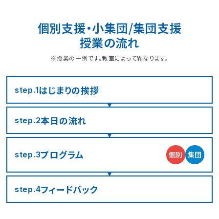
個別支援・小集団/集団支援
授業の流れ
※授業の一例です。教室によって異なります。
はじまりの
挨拶
step.1
本日の流れ
step.2
LITALICOジュニア
LITALICOジュニア
LITALICOジュニア
LITALICOジュニア
LITALICOジュニア
LITALICOジュニア
LITALICOジュニア
LITALICOジュニア
LITALICOジュニア
LITALICOジュニア
LITALICOジュニア
LITALICOジュニア
LITALICOジュニア
LITALICOジュニア
LITALICOジュニア
神奈川エリアの教室一覧
茨城エリアの教室一覧
埼玉エリアの教室一覧
千葉エリアの教室一覧
東京エリアの教室一覧
愛知エリアの教室一覧
静岡エリアの教室一覧
三重エリアの教室一覧
大阪エリアの教室一覧
兵庫エリアの教室一覧
京都エリアの教室一覧
奈良エリアの教室一覧
宮城エリアの教室一覧
広島エリアの教室一覧
福岡エリアの教室一覧
プログラム
個別
集団
step.3
さいたま市浦和区
名古屋市名東区
川崎市川崎区
静岡市駿河区
神戸市東灘区
京都市下京区
仙台市太白区
広島市中区
武蔵野市
四日市市
寝屋川市
北九州市
つくば市
船橋市
奈良市
フィード
バック
step.4
大阪市住之江区
北葛城郡王寺町
横浜市港北区
名古屋市北区
神戸市垂水区
京都市東山区
福岡市城南区
朝霞市
浦安市
豊島区
児童発達支援
児童発達支援
放課後等デイサービス
児童発達支援
児童発達支援