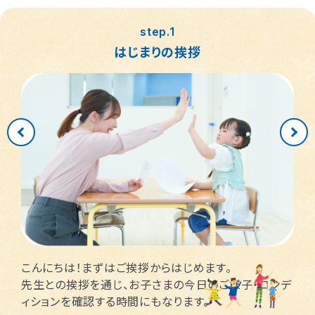
つくば桜教室
東静岡駅前教室
四日市教室
仙台富沢教室
舟入町教室
LITALICOジュニア
LITALICOジュニア
LITALICOジュニア
LITALICOジュニア
LITALICOジュニア
名古屋市千種区
横浜市戸塚区
神戸市長田区
福岡市早良区
世田谷区
堺市北区
川口市
松戸市
step.1
仙台市青葉区
広島市南区
児童発達支援
児童発達支援
児童発達支援
さいたま市見沼区
相模原市中央区
名古屋市緑区
福岡市西区
八千代市
新宿区
高槻市
姫路市
はじまりの挨拶
つくば教室
静岡教室
四日市教室
LITALICOジュニア
LITALICOジュニア
LITALICOジュニア
児童発達支援
児童発達支援
名古屋市瑞穂区
さいたま市緑区
川崎市中原区
福岡市東区
東大阪市
市川市
足立区
西宮市
仙台五橋教室
広島皆実教室
LITALICOジュニア
LITALICOジュニア
名古屋市中村区
神戸市中央区
三郷市
流山市
日野市
厚木市
摂津市
春日市
さいたま市大宮区
千葉市花見川区
名古屋市中区
福岡市博多区
葛飾区
大和市
池田市
千葉市中央区
大阪市平野区
太宰府市
茅ケ崎市
新座市
目黒区
福岡市中央区
江戸川区
堺市西区
戸田市
藤沢市
こんにちは！まずはご挨拶からはじめます。
さいたま市南区
横浜市鶴見区
大阪市此花区
北区
先生との挨拶を通じ、お子さまの今日のご様子・コンデ
ィションを確認する時間にもなります。