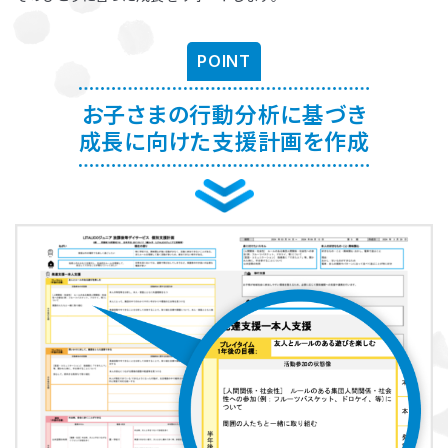
お子さまに対する適切な関わり方がわかることで、
育児ストレスが減
り、怒る回数が減る、ということが研究を通して実証されています。
ま
POINT
た、これまで1500名以上の方が受講され、「毎日のようにあった癇癪
が減った」「今まで何回言ってもやってくれなかった宿題をやるように
なった」など、多くの方にご好評をいただいています。
お子さまの行動分析に基づき
成長に向けた支援計画を作成
プログラムを聞くだけですか？
プログラムは、講座を聞くだけでなく、テキストに書き込んでいただい
たり、保護者さまと講師とで対話したりしながら進めます。
受講時に学んだ内容を自宅に帰ってお子さまに実践していただき、そ
の結果を後日報告いただき振り返りしていきます。
お子さまにあった関わりを習慣的に実践していただけるように、
座学
と実践の繰り返しで講師がサポートしていきます。