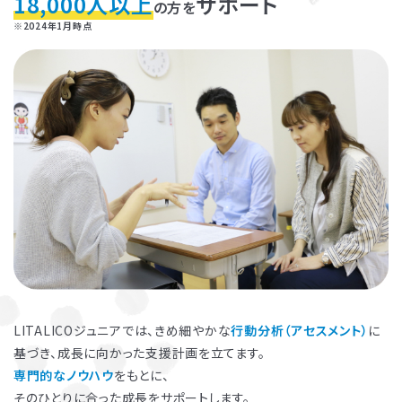
18,000人以上
サポート
の方を
※2024年1月時点
お子さまのやる気を引き出し、
保護者さまの
ストレス軽減
に役立つ
子育ての工夫を学ぶことができます。
LITALICOジュニアでは、きめ細やかな
行動分析（アセスメント）
に
基づき、成長に向かった支援計画を立てます。
よくある質問
専門的なノウハウ
をもとに、
ペアレントトレーニングを受講するとどんな効果がありますか？
そのひとりに合った成長をサポートします。