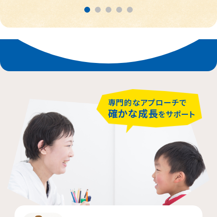
春日部市
中央区
鎌倉市
茨木市
相模原市緑区
富士見市
千代田区
堺市堺区
横浜市神奈川区
大阪市住吉区
西東京市
蕨市
さいたま市北区
横浜市磯子区
門真市向島町
練馬区
専門的なアプローチで
大阪市東淀川区
川崎市多摩区
八王子市
所沢市
確かな成長
をサポート
横浜市緑区
越谷市
町田市
枚方市
川崎市高津区
大阪市中央区
志木市
品川区
大阪市阿倍野区
横浜市金沢区
江東区
横浜市中区
大阪市北区
立川市