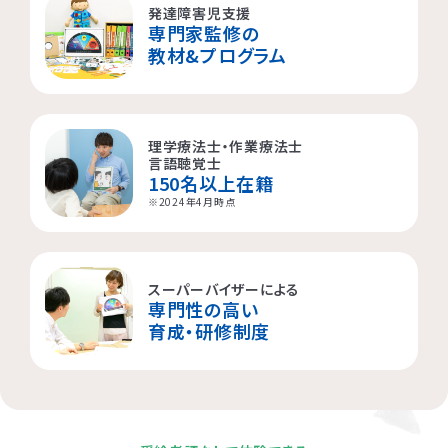
発達障害児支援
専門家監修の
横浜市都筑区
大阪市都島区
杉並区
教材&プログラム
横浜市西区
板橋区
理学療法士・作業療法士
横浜市旭区
大田区
言語聴覚士
150名以上在籍
横浜市青葉区
荒川区
※2024年4月時点
海老名市
スーパーバイザーによる
専門性の高い
相模原市
育成・研修制度