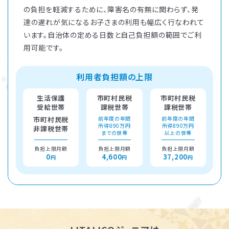
の負担を軽減するために、障害名の有無に関わらず、発
達の遅れが気になるお子さまの利用も幅広く行なわれて
います。自治体の定める日数と自己負担額の範囲でご利
用可能です。
利用者負担額の上限
生活保護
市町村民税
市町村民税
受給世帯
課税世帯
課税世帯
市町村民税
前年度の年間
前年度の年間
所得890万円
所得890万円
非課税世帯
までの世帯
以上の世帯
負担上限月額
負担上限月額
負担上限月額
0
4,600
37,200
円
円
円