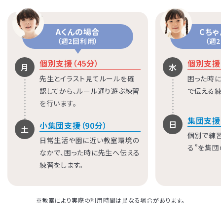
Aくんの場合
Cち
（週2回利用）
（週
個別支援（45分）
個別支援（
月
水
先生とイラスト見てルールを確
困った時に
認してから、ルール通り遊ぶ練習
で伝える練
を行います。
集団支援
日
小集団支援（90分）
土
個別で練
日常生活や園に近い教室環境の
る”を集団
なかで、困った時に先生へ伝える
練習をします。
※教室により実際の利用時間は異なる場合があります。