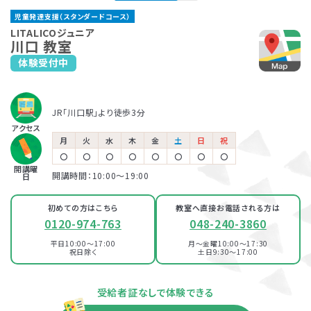
浮間舟渡教室
LITALICOジュニア
児童発達支援（スタンダードコース）
わらび教室
JR埼京線「浮間舟渡駅」より徒歩3分
保育所等訪問支援とは、児童福祉法に基づくサービスで、児童
LITALICOジュニアでは、保護者さま向けのサービス「ペアレ
LITALICOジュニア
川口 教室
発達支援や放課後等デイサービスと同じ「障害児通所支援」の
ントトレーニング」というプログラムを提供しています。ペアレ
JR「蕨駅」西口より徒歩2分
体験受付中
LITALICOジュニア
一つです。保育所（保育園）や幼稚園、小学校など、お子さまが
ントトレーニングとは子育てのイライラを軽減し、自分もお子さ
戸田公園教室
普段通っている施設に支援員が訪問し、集団生活への適応を
まも楽しくできるヒントがたくさん詰まっている考え方を学ぶプ
LITALICOジュニア
鳩ヶ谷教室
サポートします。
ログラムです。
JR埼京線「戸田公園駅」より徒歩12分
児童発達支援
JR「川口駅」より徒歩3分
国際興業バス「上戸田地域交流センター」 バス停より徒歩6分（戸田公園方面
からお越しの方）
埼玉高速鉄道「鳩ヶ谷駅」より徒歩7分
アクセス
国際興業バス「公団前」バス停より徒歩4分（西川口方面からお越しの方）
月
火
水
木
金
土
日
祝
〇
〇
〇
〇
〇
〇
〇
〇
LITALICOジュニア
放課後等デイサービス
開講曜
LITALICOジュニア
開講時間：10:00〜19:00
板橋教室
日
わらび教室
JR「板橋駅」より徒歩3分
初めての方はこちら
教室へ直接お電話される方は
JR「蕨駅」西口より徒歩2分
都営三田線「新板橋駅」より徒歩2分
0120-974-763
048-240-3860
平日10:00～17:00
月～金曜10:00～17:30
LITALICOジュニア
100％自己負担で完全マンツーマンの
パーソナルコース
祝日除く
土日9:30～17:00
鳩ヶ谷教室
発達支援が受けられる教室
資料・体験授業のお問い合わせ
埼玉高速鉄道「鳩ヶ谷駅」より徒歩7分
受給者証なしで体験できる
LITALICOジュニア