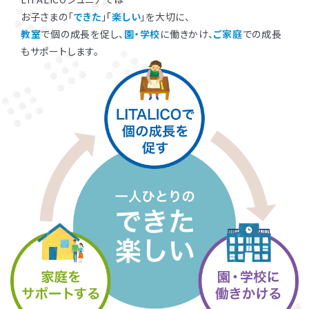
お子さまの「
できた
」「
楽しい
」を大切に、
教室
で個の成長を促し、
園・学校
に働きかけ、
ご家庭
での成長
もサポートします。