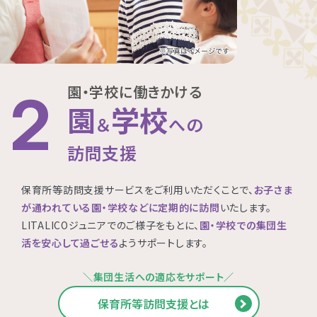
園・学校に働きかける
2
園
学校
＆
への
訪問支援
保育所等訪問支援サービスをご利用いただくことで、
お子さま
が通われている園・学校などに定期的に訪問
いたします。
LITALICOジュニアでのご様子をもとに、
園・学校での集団生
活を安心して過ごせる
ようサポートします。
＼集団生活への適応をサポート／
保育所等訪問支援とは