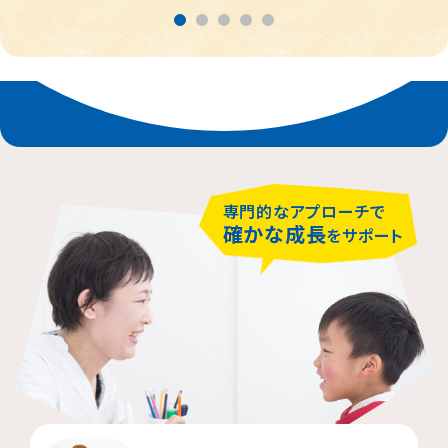
春日部市
中央区
鎌倉市
茨木市
相模原市緑区
富士見市
千代田区
堺市堺区
横浜市神奈川区
大阪市住吉区
西東京市
蕨市
さいたま市北区
横浜市磯子区
門真市向島町
練馬区
専門的なアプローチで
大阪市東淀川区
川崎市多摩区
八王子市
所沢市
確かな成長
をサポート
横浜市緑区
越谷市
町田市
枚方市
川崎市高津区
大阪市中央区
志木市
品川区
大阪市阿倍野区
横浜市金沢区
江東区
横浜市中区
大阪市北区
立川市