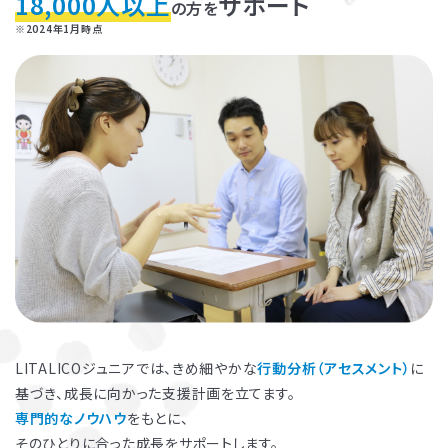
18,000人以上
サポート
の方を
※2024年1月時点
お子さまのやる気を引き出し、
保護者さまの
ストレス軽減
に役立つ
子育ての工夫を学ぶことができます。
LITALICOジュニアでは、きめ細やかな
行動分析（アセスメント）
に
基づき、成長に向かった支援計画を立てます。
よくある質問
専門的なノウハウ
をもとに、
ペアレントトレーニングを受講するとどんな効果がありますか？
そのひとりに合った成長をサポートします。