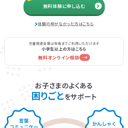
赤羽教室
LITALICOジュニア
無料体験に申し込む
板橋教室
発達障害とは
Q&A
JR「赤羽駅」より徒歩7分
南北線・埼玉高速鉄道「赤羽岩淵駅」より徒歩2分
JR「板橋駅」より徒歩3分
体験の枠がなかった方はこちら
都営三田線「新板橋駅」より徒歩2分
個人情報保護方針
サイトマップ
児童発達支援は年長までご利用いただけます
小学生以上の方はこちら
無料オンライン相談
ホーム
お子さまのよくある
困りごと
をサポート
LITALICOワンダー
LITALICO発達ナビ