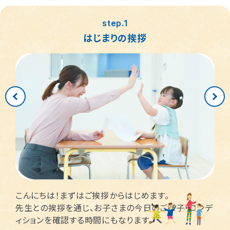
つくば桜教室
東静岡駅前教室
四日市教室
仙台富沢教室
舟入町教室
LITALICOジュニア
LITALICOジュニア
LITALICOジュニア
LITALICOジュニア
LITALICOジュニア
名古屋市千種区
横浜市戸塚区
神戸市長田区
福岡市早良区
世田谷区
堺市北区
川口市
松戸市
step.1
仙台市青葉区
広島市南区
児童発達支援
児童発達支援
児童発達支援
さいたま市見沼区
相模原市中央区
名古屋市緑区
福岡市西区
八千代市
新宿区
高槻市
姫路市
はじまりの挨拶
つくば教室
静岡教室
四日市教室
LITALICOジュニア
LITALICOジュニア
LITALICOジュニア
児童発達支援
児童発達支援
名古屋市瑞穂区
さいたま市緑区
川崎市中原区
福岡市東区
東大阪市
市川市
足立区
西宮市
仙台五橋教室
広島皆実教室
LITALICOジュニア
LITALICOジュニア
名古屋市中村区
神戸市中央区
三郷市
流山市
日野市
厚木市
摂津市
春日市
さいたま市大宮区
千葉市花見川区
名古屋市中区
福岡市博多区
葛飾区
大和市
池田市
千葉市中央区
大阪市平野区
太宰府市
茅ケ崎市
新座市
目黒区
福岡市中央区
江戸川区
堺市西区
戸田市
藤沢市
こんにちは！まずはご挨拶からはじめます。
さいたま市南区
横浜市鶴見区
大阪市此花区
北区
先生との挨拶を通じ、お子さまの今日のご様子・コンデ
ィションを確認する時間にもなります。