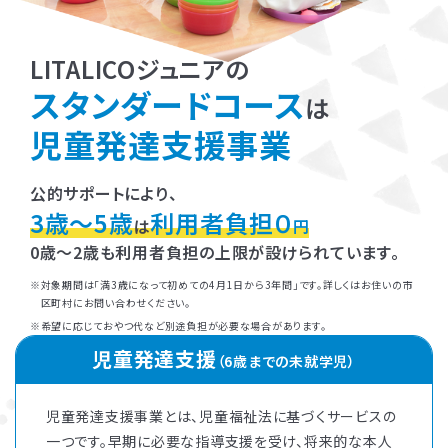
LITALICOジュニアの
スタンダードコース
は
児童発達支援事業
公的サポートにより、
3歳～5歳
利用者負担０
は
円
0歳～2歳も利用者負担の上限が設けられています。
対象期間は「満3歳になって初めての4月1日から3年間」です。詳しくはお住いの市
区町村にお問い合わせください。
希望に応じておやつ代など別途負担が必要な場合があります。
児童発達支援
（6歳までの未就学児）
児童発達支援事業とは、児童福祉法に基づくサービスの
一つです。早期に必要な指導支援を受け、将来的な本人