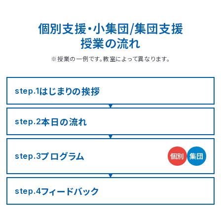
個別支援・小集団/集団支援
授業の流れ
※授業の一例です。教室によって異なります。
はじまりの
挨拶
step.1
本日の流れ
step.2
LITALICOジュニア
LITALICOジュニア
LITALICOジュニア
LITALICOジュニア
LITALICOジュニア
LITALICOジュニア
LITALICOジュニア
LITALICOジュニア
LITALICOジュニア
LITALICOジュニア
LITALICOジュニア
LITALICOジュニア
LITALICOジュニア
LITALICOジュニア
LITALICOジュニア
神奈川エリアの教室一覧
茨城エリアの教室一覧
埼玉エリアの教室一覧
千葉エリアの教室一覧
東京エリアの教室一覧
愛知エリアの教室一覧
静岡エリアの教室一覧
三重エリアの教室一覧
大阪エリアの教室一覧
兵庫エリアの教室一覧
京都エリアの教室一覧
奈良エリアの教室一覧
宮城エリアの教室一覧
広島エリアの教室一覧
福岡エリアの教室一覧
プログラム
個別
集団
step.3
さいたま市浦和区
名古屋市名東区
川崎市川崎区
静岡市駿河区
神戸市東灘区
京都市下京区
仙台市太白区
広島市中区
武蔵野市
四日市市
寝屋川市
北九州市
つくば市
船橋市
奈良市
フィード
バック
step.4
大阪市住之江区
北葛城郡王寺町
横浜市港北区
名古屋市北区
神戸市垂水区
京都市東山区
福岡市城南区
朝霞市
浦安市
豊島区
児童発達支援
児童発達支援
放課後等デイサービス
児童発達支援
児童発達支援