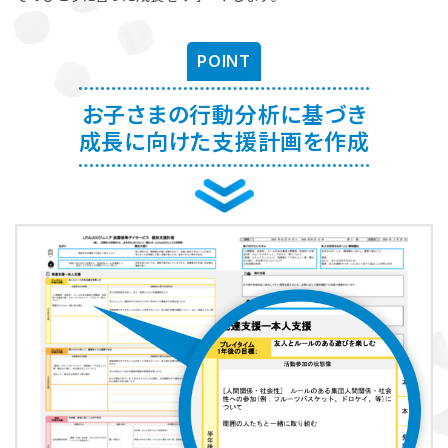
お子さまに対する適切な関わり方がわかることで、
育児ストレスが減
り、怒る回数が減る、ということが研究を通して実証されています。
ま
POINT
た、これまで1500名以上の方が受講され、「毎日のようにあった癇癪
が減った」「今まで何回言ってもやってくれなかった宿題をやるように
なった」など、多くの方にご好評をいただいています。
お子さまの行動分析に基づき
成長に向けた支援計画を作成
プログラムを聞くだけですか？
プログラムは、講座を聞くだけでなく、テキストに書き込んでいただい
たり、保護者さまと講師とで対話したりしながら進めます。
受講時に学んだ内容を自宅に帰ってお子さまに実践していただき、そ
の結果を後日報告いただき振り返りしていきます。
お子さまにあった関わりを習慣的に実践していただけるように、
座学
と実践の繰り返しで講師がサポートしていきます。