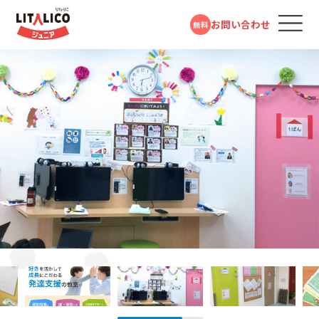
お問い合わせ
無料
コースのご案内
各教室のコースについて
無料体験受付中
スタンダードコース
パーソナルコース
フォームで
発達障害や学習障害があるお子さまや発達が気に
LITALICOジュニアとは
LITALICOジュニア
問い合わせる
なるお子さまを支援する学習塾・幼児教室です。受給
浮間舟渡教室
者証の有無に関係なく、すぐにご利用いただけます。
教室を探す
電話で問い合わせる
JR埼京線「浮間舟渡駅」より徒歩3分
対象年齢：0歳～高校3年
0120-974-763
スタンダードコース
平日10:00～17:00／祝日除く
LITALICOジュニア
成長事例
戸田公園教室
児童福祉法に基づき運営している福祉サービスで
す。児童発達支援（0歳～年長）、放課後等デイサービ
JR埼京線「戸田公園駅」より徒歩12分
入会までの流れ
国際興業バス「上戸田地域交流センター」 バス停より徒歩6分（戸田公園方面
ス（小学1年～高校3年）に分かれており、受給者証を
からお越しの方）
国際興業バス「公団前」バス停より徒歩4分（西川口方面からお越しの方）
お持ちの方がご利用いただけます。
LITALICOジュニア
お役立ちコラム