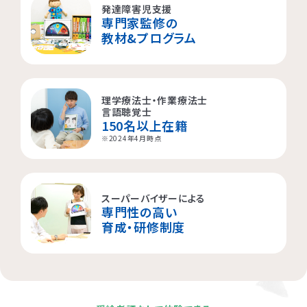
発達障害児支援
専門家監修の
横浜市都筑区
大阪市都島区
杉並区
教材&プログラム
横浜市西区
板橋区
理学療法士・作業療法士
横浜市旭区
大田区
言語聴覚士
150名以上在籍
横浜市青葉区
荒川区
※2024年4月時点
海老名市
スーパーバイザーによる
専門性の高い
相模原市
育成・研修制度