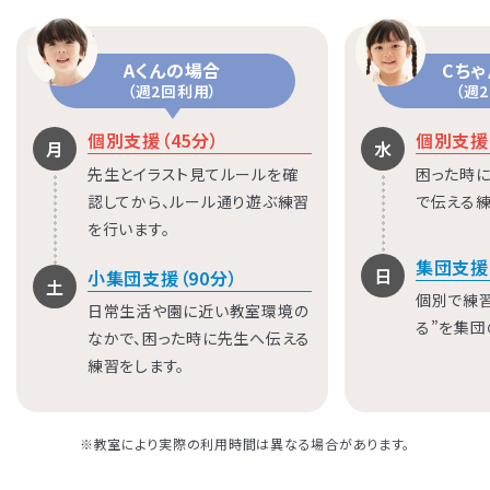
Aくんの場合
Cち
（週2回利用）
（週
個別支援（45分）
個別支援（
月
水
先生とイラスト見てルールを確
困った時に
認してから、ルール通り遊ぶ練習
で伝える練
を行います。
集団支援
日
小集団支援（90分）
土
個別で練
日常生活や園に近い教室環境の
る”を集団
なかで、困った時に先生へ伝える
練習をします。
※教室により実際の利用時間は異なる場合があります。