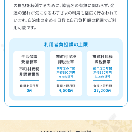
の負担を軽減するために、障害名の有無に関わらず、発
達の遅れが気になるお子さまの利用も幅広く行なわれて
います。自治体の定める日数と自己負担額の範囲でご利
用可能です。
利用者負担額の上限
生活保護
市町村民税
市町村民税
受給世帯
課税世帯
課税世帯
市町村民税
前年度の年間
前年度の年間
所得890万円
所得890万円
非課税世帯
までの世帯
以上の世帯
負担上限月額
負担上限月額
負担上限月額
0
4,600
37,200
円
円
円