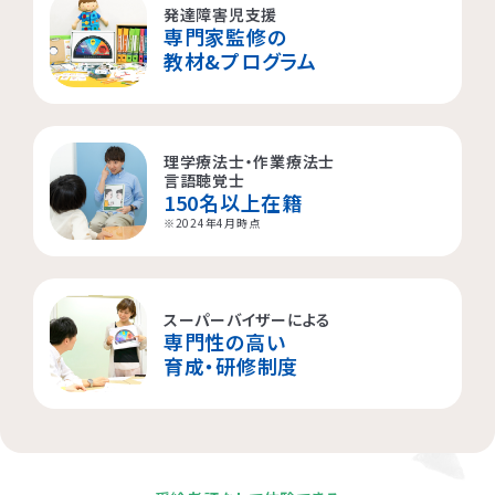
発達障害児支援
専門家監修の
横浜市都筑区
大阪市都島区
杉並区
教材&プログラム
横浜市西区
板橋区
理学療法士・作業療法士
横浜市旭区
大田区
言語聴覚士
150名以上在籍
横浜市青葉区
荒川区
※2024年4月時点
海老名市
スーパーバイザーによる
専門性の高い
相模原市
育成・研修制度