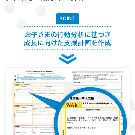
お子さまに対する適切な関わり方がわかることで、
育児ストレスが減
り、怒る回数が減る、ということが研究を通して実証されています。
ま
POINT
た、これまで1500名以上の方が受講され、「毎日のようにあった癇癪
が減った」「今まで何回言ってもやってくれなかった宿題をやるように
なった」など、多くの方にご好評をいただいています。
お子さまの行動分析に基づき
成長に向けた支援計画を作成
プログラムを聞くだけですか？
プログラムは、講座を聞くだけでなく、テキストに書き込んでいただい
たり、保護者さまと講師とで対話したりしながら進めます。
受講時に学んだ内容を自宅に帰ってお子さまに実践していただき、そ
の結果を後日報告いただき振り返りしていきます。
お子さまにあった関わりを習慣的に実践していただけるように、
座学
と実践の繰り返しで講師がサポートしていきます。