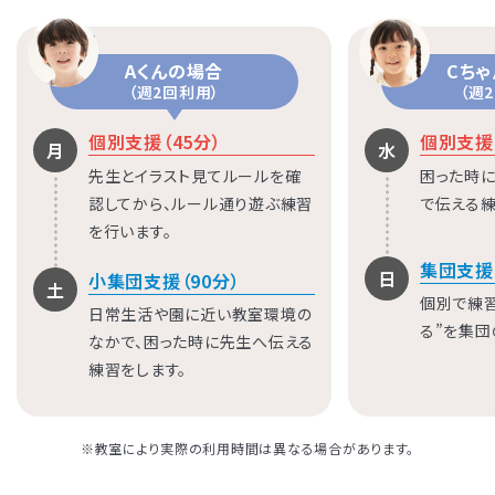
Aくんの場合
Cち
（週2回利用）
（週
個別支援（45分）
個別支援（
月
水
先生とイラスト見てルールを確
困った時に
認してから、ルール通り遊ぶ練習
で伝える練
を行います。
集団支援
日
小集団支援（90分）
土
個別で練
日常生活や園に近い教室環境の
る”を集団
なかで、困った時に先生へ伝える
練習をします。
※教室により実際の利用時間は異なる場合があります。