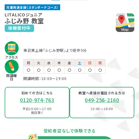
志木教室
児童発達支援（スタンダードコース）
JR武蔵野線「北朝霞駅」より徒歩1分
東武東上線「志木駅」より徒歩3分
東武東上線「朝霞台駅」より徒歩7分
保育所等訪問支援とは、児童福祉法に基づくサービスで、児童
LITALICOジュニアでは、保護者さま向けのサービス「ペアレ
LITALICOジュニア
ふじみ野 教室
発達支援や放課後等デイサービスと同じ「障害児通所支援」の
ントトレーニング」というプログラムを提供しています。ペアレ
体験受付中
LITALICOジュニア
一つです。保育所（保育園）や幼稚園、小学校など、お子さまが
ントトレーニングとは子育てのイライラを軽減し、自分もお子さ
新座教室
普段通っている施設に支援員が訪問し、集団生活への適応を
まも楽しくできるヒントがたくさん詰まっている考え方を学ぶプ
サポートします。
ログラムです。
JR武蔵野線「新座駅」より徒歩1分
児童発達支援
東武東上線「ふじみ野駅」より徒歩5分
アクセス
LITALICOジュニア
月
火
水
木
金
土
日
祝
北朝霞教室
〇
〇
〇
〇
〇
〇
〇
〇
放課後等デイサービス
開講曜
開講時間：10:00〜19:00
日
JR武蔵野線「北朝霞駅」より徒歩1分
東武東上線「朝霞台駅」より徒歩7分
初めての方はこちら
教室へ直接お電話される方は
0120-974-763
049-256-2160
平日10:00～17:00
10:00～18:00
祝日除く
資料・体験授業のお問い合わせ
受給者証なしで体験できる