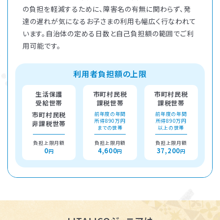
の負担を軽減するために、障害名の有無に関わらず、発
達の遅れが気になるお子さまの利用も幅広く行なわれて
います。自治体の定める日数と自己負担額の範囲でご利
用可能です。
利用者負担額の上限
生活保護
市町村民税
市町村民税
受給世帯
課税世帯
課税世帯
市町村民税
前年度の年間
前年度の年間
所得890万円
所得890万円
非課税世帯
までの世帯
以上の世帯
負担上限月額
負担上限月額
負担上限月額
0
4,600
37,200
円
円
円