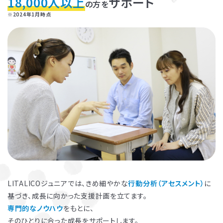
18,000人以上
サポート
の方を
※2024年1月時点
お子さまのやる気を引き出し、
保護者さまの
ストレス軽減
に役立つ
子育ての工夫を学ぶことができます。
LITALICOジュニアでは、きめ細やかな
行動分析（アセスメント）
に
基づき、成長に向かった支援計画を立てます。
よくある質問
専門的なノウハウ
をもとに、
ペアレントトレーニングを受講するとどんな効果がありますか？
そのひとりに合った成長をサポートします。