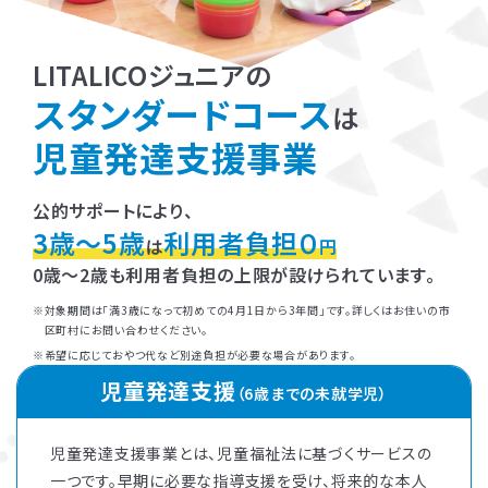
LITALICOジュニアの
スタンダードコース
は
児童発達支援事業
公的サポートにより、
3歳～5歳
利用者負担０
は
円
0歳～2歳も利用者負担の上限が設けられています。
対象期間は「満3歳になって初めての4月1日から3年間」です。詳しくはお住いの市
区町村にお問い合わせください。
希望に応じておやつ代など別途負担が必要な場合があります。
児童発達支援
（6歳までの未就学児）
児童発達支援事業とは、児童福祉法に基づくサービスの
一つです。早期に必要な指導支援を受け、将来的な本人