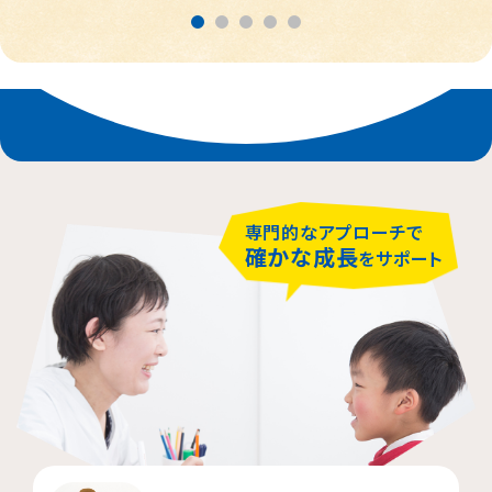
春日部市
中央区
鎌倉市
茨木市
相模原市緑区
富士見市
千代田区
堺市堺区
横浜市神奈川区
大阪市住吉区
西東京市
蕨市
さいたま市北区
横浜市磯子区
門真市向島町
練馬区
専門的なアプローチで
大阪市東淀川区
川崎市多摩区
八王子市
所沢市
確かな成長
をサポート
横浜市緑区
越谷市
町田市
枚方市
川崎市高津区
大阪市中央区
志木市
品川区
大阪市阿倍野区
横浜市金沢区
江東区
横浜市中区
大阪市北区
立川市