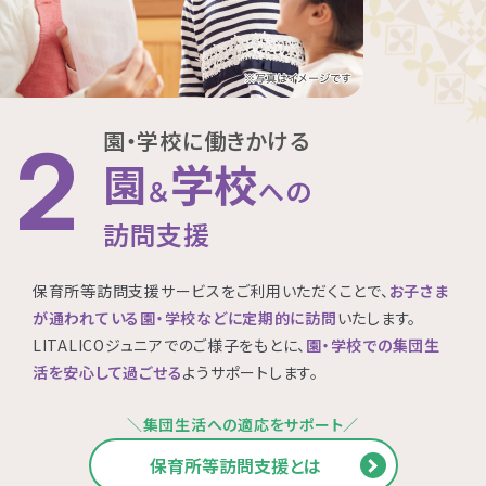
園・学校に働きかける
2
園
学校
＆
への
訪問支援
保育所等訪問支援サービスをご利用いただくことで、
お子さま
が通われている園・学校などに定期的に訪問
いたします。
LITALICOジュニアでのご様子をもとに、
園・学校での集団生
活を安心して過ごせる
ようサポートします。
＼集団生活への適応をサポート／
保育所等訪問支援とは