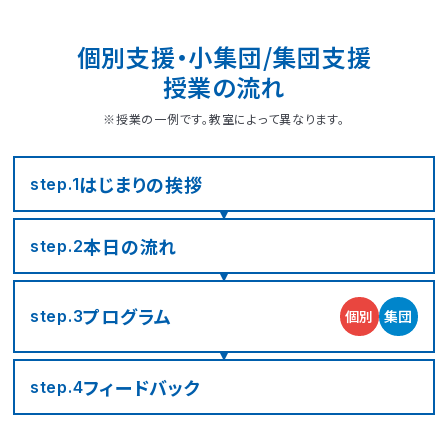
個別支援・小集団/集団支援
授業の流れ
※授業の一例です。教室によって異なります。
はじまりの
挨拶
step.1
本日の流れ
step.2
LITALICOジュニア
LITALICOジュニア
LITALICOジュニア
LITALICOジュニア
LITALICOジュニア
LITALICOジュニア
LITALICOジュニア
LITALICOジュニア
LITALICOジュニア
LITALICOジュニア
LITALICOジュニア
LITALICOジュニア
LITALICOジュニア
LITALICOジュニア
LITALICOジュニア
神奈川エリアの教室一覧
茨城エリアの教室一覧
埼玉エリアの教室一覧
千葉エリアの教室一覧
東京エリアの教室一覧
愛知エリアの教室一覧
静岡エリアの教室一覧
三重エリアの教室一覧
大阪エリアの教室一覧
兵庫エリアの教室一覧
京都エリアの教室一覧
奈良エリアの教室一覧
宮城エリアの教室一覧
広島エリアの教室一覧
福岡エリアの教室一覧
プログラム
個別
集団
step.3
さいたま市浦和区
名古屋市名東区
川崎市川崎区
静岡市駿河区
神戸市東灘区
京都市下京区
仙台市太白区
広島市中区
武蔵野市
四日市市
寝屋川市
北九州市
つくば市
船橋市
奈良市
フィード
バック
step.4
大阪市住之江区
北葛城郡王寺町
横浜市港北区
名古屋市北区
神戸市垂水区
京都市東山区
福岡市城南区
朝霞市
浦安市
豊島区
児童発達支援
児童発達支援
放課後等デイサービス
児童発達支援
児童発達支援