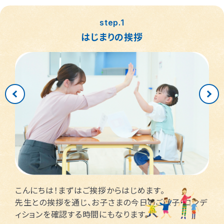
つくば桜教室
東静岡駅前教室
四日市教室
仙台富沢教室
舟入町教室
LITALICOジュニア
LITALICOジュニア
LITALICOジュニア
LITALICOジュニア
LITALICOジュニア
名古屋市千種区
横浜市戸塚区
神戸市長田区
福岡市早良区
世田谷区
堺市北区
川口市
松戸市
step.1
仙台市青葉区
広島市南区
児童発達支援
児童発達支援
児童発達支援
さいたま市見沼区
相模原市中央区
名古屋市緑区
福岡市西区
八千代市
新宿区
高槻市
姫路市
はじまりの挨拶
つくば教室
静岡教室
四日市教室
LITALICOジュニア
LITALICOジュニア
LITALICOジュニア
児童発達支援
児童発達支援
名古屋市瑞穂区
さいたま市緑区
川崎市中原区
福岡市東区
東大阪市
市川市
足立区
西宮市
仙台五橋教室
広島皆実教室
LITALICOジュニア
LITALICOジュニア
名古屋市中村区
神戸市中央区
三郷市
流山市
日野市
厚木市
摂津市
春日市
さいたま市大宮区
千葉市花見川区
名古屋市中区
福岡市博多区
葛飾区
大和市
池田市
千葉市中央区
大阪市平野区
太宰府市
茅ケ崎市
新座市
目黒区
福岡市中央区
江戸川区
堺市西区
戸田市
藤沢市
こんにちは！まずはご挨拶からはじめます。
さいたま市南区
横浜市鶴見区
大阪市此花区
北区
先生との挨拶を通じ、お子さまの今日のご様子・コンデ
ィションを確認する時間にもなります。