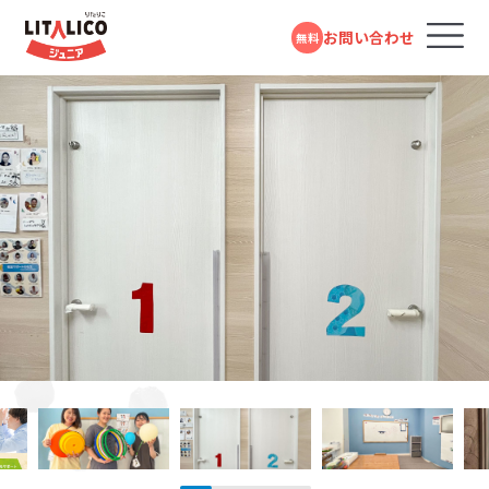
お問い合わせ
無料
コースのご案内
各教室のコースについて
無料体験受付中
スタンダードコース
パーソナルコース
フォームで
発達障害や学習障害があるお子さまや発達が気に
LITALICOジュニアとは
LITALICOジュニア
問い合わせる
なるお子さまを支援する学習塾・幼児教室です。受給
志木教室
者証の有無に関係なく、すぐにご利用いただけます。
教室を探す
電話で問い合わせる
東武東上線「志木駅」より徒歩3分
対象年齢：0歳～高校3年
0120-974-763
スタンダードコース
平日10:00～17:00／祝日除く
LITALICOジュニア
成長事例
新座教室
児童福祉法に基づき運営している福祉サービスで
す。児童発達支援（0歳～年長）、放課後等デイサービ
JR武蔵野線「新座駅」より徒歩1分
入会までの流れ
ス（小学1年～高校3年）に分かれており、受給者証を
お持ちの方がご利用いただけます。
LITALICOジュニア
LITALICOジュニア
北朝霞教室
お役立ちコラム