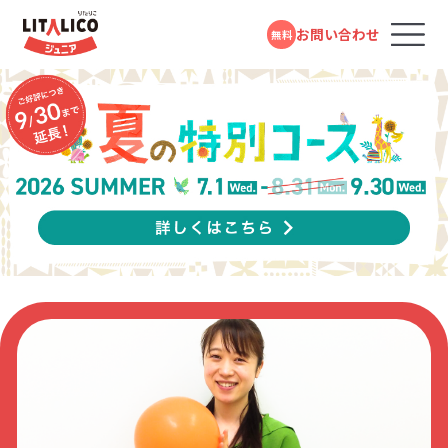
LITALICOジュニア パーソナル
MAP
大宮 教室
お問い合わせ
無料
コースのご案内
ページトップ
ポイント
3つの特徴
保護者
1日目
1日目
後日
保護者さま
保護者さま
お子さま
アンケートに回答
1対1の授業での
報告書をもとに
LITALICOジュニアとは
行動観察
した面談
Before
Before
Before
教室を探す
アンケートはこんな内容
小学生になり行き渋りが増えた
何度も言わないと準備が進まない
何を言っても「うるさい」と反抗的な様子
分析
お子さまも少しずつ自信がつき、チャレンジ
忘れ物が多い
自分で考えて行動することが苦手
成長事例
したお子さまの特徴
サポートの優先度
スキルの獲得状
する回数が増えた！
毎日のことが習慣化できない
況を確認
感覚の特徴や
できないとすぐ諦めてしまう
アンケート①
思春期のお子さまは、発達段階として、自分
入会までの流れ
行動面の特徴も観察
スキルの優先順位
毎日同じことで怒ってばかりで、ストレスが溜
で物事を解決していく力を育てている途中。
Google mapで見る
なかなか褒めるところが見つからないことが
普段の生活でできること
まってしまっていたBさんの保護者さま。
持ち帰れるのはこんな情報
観察するのはこんなこと
お子さまが「自分で考え、 行動すること」をサ
お役立ちコラム