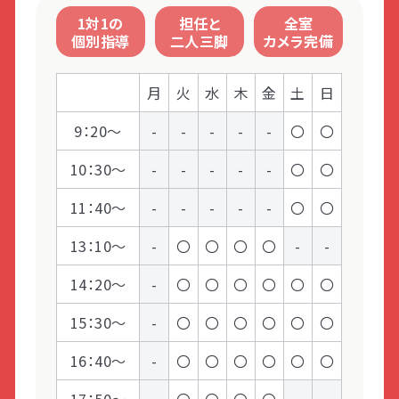
LITALICOライフ
LITALICOワークス
社会性のある行動
1対1の
担任と
全室
個別指導
二人三脚
カメラ完備
LITALICO仕事ナビ
LITALICOキャリア
月
火
水
木
金
土
日
LITALICO教育ソフト
LITALICO発達特性検査
9：20～
-
-
-
-
-
〇
〇
LITALICO研究所
10：30～
-
-
-
-
-
〇
〇
11：40～
-
-
-
-
-
〇
〇
13：10～
-
〇
〇
〇
〇
-
-
14：20～
-
〇
〇
〇
〇
〇
〇
15：30～
-
〇
〇
〇
〇
〇
〇
16：40～
-
〇
〇
〇
〇
〇
〇
17：50～
-
〇
〇
〇
〇
-
-