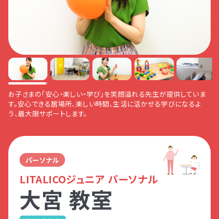
現状のお子さまのスキル段階のアンケート
悩みだったAくんの保護者さま。
行動をスムーズに促すために、お子さまに合
ポートできる関わりについて一緒に考えまし
（合計10項目）
お子さまが頑張っているポイントを見つける
った環境の工夫を一緒に考えました！
た！
身辺自立
生活に自立
質問したらどんな反応？
質問したらどんな反応？
コツをお伝えしながら、お子さまに合った関
数理的処理
問題解決思考
わり方を一緒に考えました！
指示通りのできるかな？
必要なサポートの優先度
発信／表現
自己主張
中央改札（北・南）を出ま
びゅうプラザに進みま
児童発達支援
授業に集中できるかな？
自宅でできる解決の手立て
受信／読取
他者理解
す。
す。
お子さまの指導中、保護者さまにお待ちいただくサロンスペースで
セルフコントロ
集団参加
す。大きな窓からたくさんの光が入る明るい空間になっています。
ール
放課後等デイサービス
アンケート②
パーソナル
てっぱく通りを進みます。
ニューシャトルの改札近
LITALICOジュニア パーソナル
くの階段を降ります。
視覚や聴覚などの感じ方や能力
大宮 教室
資料・体験授業のお問い合わせ
感覚の特徴をつかむアンケート
（合計7項目）