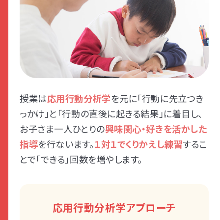
授業は
応用行動分析学
を元に「行動に先立つき
っかけ」と「行動の直後に起きる結果」に着目し、
お子さま一人ひとりの
興味関心・好きを活かした
指導
を行ないます。
１対１でくりかえし練習
するこ
とで「できる」回数を増やします。
応用行動分析学アプローチ