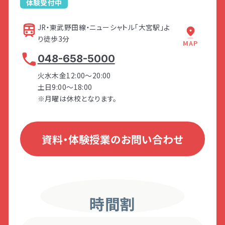
触感の過敏性
体験受付中
味覚／臭覚の過敏性
発達障害とは
Q&A
After
自分の身体の動きに対する過敏性
JR・東武野田線・ニューシャトル「大宮駅」よ
After
刺激に対する感じ方の弱さ
り徒歩3分
JACK大宮の前の交差点
大栄橋の交差点のセブ
MAP
お子さまに合った環境の整え方が分か
個人情報保護方針
サイトマップ
「自分で考えて行動できる」ようになる
音を選びながら聞き取る能力
After
を渡ります。（こぐま薬局
ンイレブンが入っている
り、自分でできることが増えた！
048-658-5000
身体をコントロールする能力
ための対応の仕方が分かり、反抗的だ
が目の前にあります）
ビル6FがLITALICOジュ
「自分で動く」力が身についたことで、イ
お子さまのできている部分を見つける
視覚／聴覚の過敏性
ニア大宮教室です。
ったお子さまも少しずつ自律に向けて
火水木金12:00～20:00
ライラも減り、お互いの笑顔が増えた！
コツが分かり、褒める機会が増えた！
変化が見られた！
土日9:00～18:00
お子さまも少しずつ自信がつき、チャレ
※月曜は休校となります。
さらに親子関係も良好になった！
ンジする回数が増えた！
アンケート③
ホーム
資料・体験授業のお問い合わせ
こんな時どうしてる？
お子さまの行動に関するアンケート
（合計5項目）
攻撃的な行動
時間割
多動な行動
LITALICOワンダー
LITALICO発達ナビ
不安や抑うつ的な行動
友だち関係を構築する行動