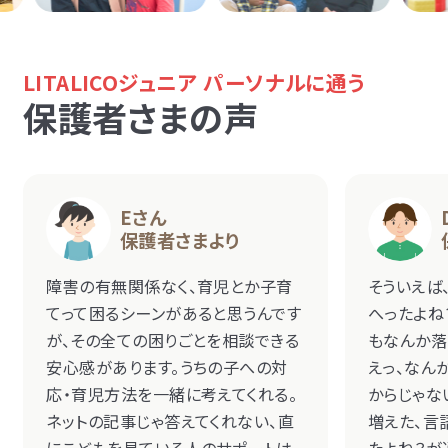
LITALICOジュニア パーソナルに通う
保護者さまの声
Eさん
保護者さまより
障害の有無関係なく、育児とか子育
そういえば
てって困るシーンがあると思うんです
へったよね
が、その全ての困りごとを相談できる
もなんか落
安心感があります。うちの子への対
えっ、なん
応・育児方法を一緒に考えてくれる。
からじゃな
ネットの記事じゃ答えてくれない、直
増えた、言
にこどもを見ている人のサポートは
たよね？が