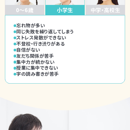
0～6歳
小学生
中学・高校生
言葉の遅れが気になる
忘れ物が多い
授業についていけない
指示が聞けない
同じ失敗を繰り返してしまう
感情のコントロールが苦手
集団参加が難しい
ストレス発散ができない
友だち関係が苦手
会話のやり取りが苦手
不登校・行き渋りがある
こだわりが強い
こだわりが強い
自信がない
不登校・行き渋りがある
切り替えができない
友だち関係が苦手
落ち着きがない
かんしゃくを起こす
集中力が続かない
切り替えができない
授業に集中できない
計画を立てるのが苦手
字の読み書きが苦手