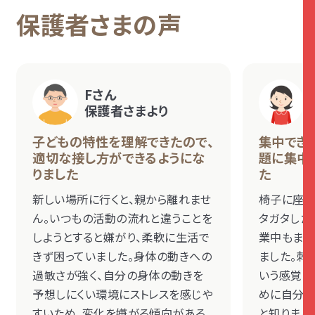
保護者さまの声
Fさん
保護者さまより
子どもの特性を理解できたので、
集中でき
適切な接し方ができるようにな
題に集中
りました
た
新しい場所に行くと、親から離れませ
椅子に座っ
ん。いつもの活動の流れと違うことを
タガタした
しようとすると嫌がり、柔軟に生活で
業中もまっ
きず困っていました。身体の動きへの
ました。刺
過敏さが強く、自分の身体の動きを
いう感覚の
予想しにくい環境にストレスを感じや
めに自分か
すいため、変化を嫌がる傾向がある
と知りまし