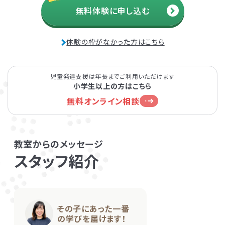
JR山手線・都営三田線「巣鴨駅」より徒歩2分
無料体験に申し込む
発達障害とは
Q&A
LITALICOジュニア
池袋東口教室
体験の枠がなかった方はこちら
個人情報保護方針
サイトマップ
JR・西武池袋線・東京メトロ有楽町線・東京メトロ副都心線「池袋駅」から徒歩
7分
児童発達支援は年長までご利用いただけます
小学生以上の方はこちら
無料オンライン相談
ホーム
教室からのメッセージ
スタッフ紹介
その子にあった一番
LITALICOワンダー
LITALICO発達ナビ
の学びを届けます！