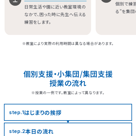
つくば桜教室
東静岡駅前教室
四日市教室
仙台富沢教室
舟入町教室
LITALICOジュニア
LITALICOジュニア
LITALICOジュニア
LITALICOジュニア
LITALICOジュニア
個別で練
名古屋市千種区
横浜市戸塚区
神戸市長田区
福岡市早良区
世田谷区
堺市北区
川口市
松戸市
日常生活や園に近い教室環境の
る”を集団
なかで、困った時に先生へ伝える
仙台市青葉区
広島市南区
児童発達支援
児童発達支援
児童発達支援
さいたま市見沼区
相模原市中央区
名古屋市緑区
福岡市西区
八千代市
新宿区
高槻市
姫路市
練習をします。
つくば教室
静岡教室
四日市教室
LITALICOジュニア
LITALICOジュニア
LITALICOジュニア
児童発達支援
児童発達支援
名古屋市瑞穂区
さいたま市緑区
川崎市中原区
福岡市東区
東大阪市
市川市
足立区
西宮市
※教室により実際の利用時間は異なる場合があります。
仙台五橋教室
広島皆実教室
LITALICOジュニア
LITALICOジュニア
名古屋市中村区
神戸市中央区
三郷市
流山市
日野市
厚木市
摂津市
春日市
さいたま市大宮区
千葉市花見川区
名古屋市中区
福岡市博多区
葛飾区
大和市
池田市
個別支援・小集団/集団支援
授業の流れ
千葉市中央区
大阪市平野区
太宰府市
茅ケ崎市
新座市
目黒区
※授業の一例です。教室によって異なります。
福岡市中央区
江戸川区
堺市西区
戸田市
藤沢市
はじまりの
挨拶
step.1
さいたま市南区
横浜市鶴見区
大阪市此花区
北区
本日の流れ
step.2