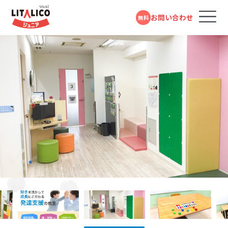
お問い合わせ
無料
コースのご案内
各教室のコースについて
無料体験受付中
スタンダードコース
パーソナルコース
フォームで
発達障害や学習障害があるお子さまや発達が気に
LITALICOジュニアとは
LITALICOジュニア
問い合わせる
なるお子さまを支援する学習塾・幼児教室です。受給
巣鴨教室
者証の有無に関係なく、すぐにご利用いただけます。
教室を探す
電話で問い合わせる
JR山手線・都営三田線「巣鴨駅」より徒歩1分
対象年齢：0歳～高校3年
0120-974-763
スタンダードコース
平日10:00～17:00／祝日除く
LITALICOジュニア
成長事例
尾久教室
児童福祉法に基づき運営している福祉サービスで
す。児童発達支援（0歳～年長）、放課後等デイサービ
JR宇都宮線・高崎線「尾久駅」より徒歩3分
入会までの流れ
ス（小学1年～高校3年）に分かれており、受給者証を
お持ちの方がご利用いただけます。
LITALICOジュニア
LITALICOジュニア
江戸川橋教室
お役立ちコラム