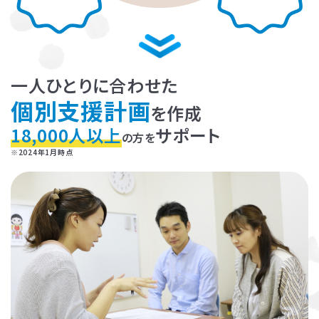
お子さまに対する適切な関わり方がわかることで、
育児ストレスが減
り、怒る回数が減る、ということが研究を通して実証されています。
ま
た、これまで1500名以上の方が受講され、「毎日のようにあった癇癪
が減った」「今まで何回言ってもやってくれなかった宿題をやるように
なった」など、多くの方にご好評をいただいています。
一人ひとりに合わせた
個別支援計画
を作成
プログラムを聞くだけですか？
18,000人以上
サポート
の方を
プログラムは、講座を聞くだけでなく、テキストに書き込んでいただい
※2024年1月時点
たり、保護者さまと講師とで対話したりしながら進めます。
受講時に学んだ内容を自宅に帰ってお子さまに実践していただき、そ
の結果を後日報告いただき振り返りしていきます。
お子さまにあった関わりを習慣的に実践していただけるように、
座学
と実践の繰り返しで講師がサポートしていきます。