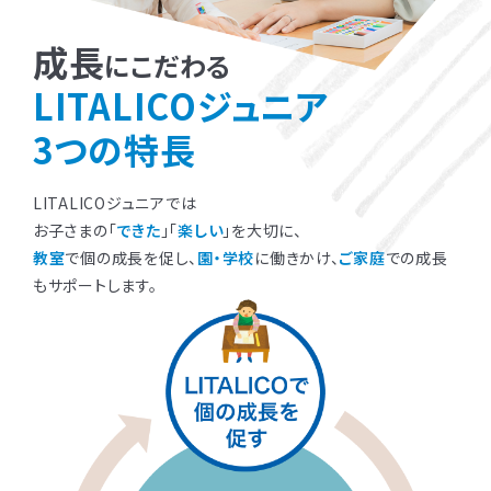
成長
にこだわる
LITALICOジュニア
3つの特長
LITALICOジュニアでは
お子さまの「
できた
」「
楽しい
」を大切に、
教室
で個の成長を促し、
園・学校
に働きかけ、
ご家庭
での成長
もサポートします。