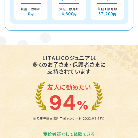
負担上限月額
負担上限月額
負担上限月額
0
4,600
37,200
円
円
円
LITALICOジュニアは
多くのお子さま・保護者さまに
支持されています
友人に勧めたい
94
%
※児童発達支援利用者アンケート（2023年7-8月）
受給者証なしで体験できる