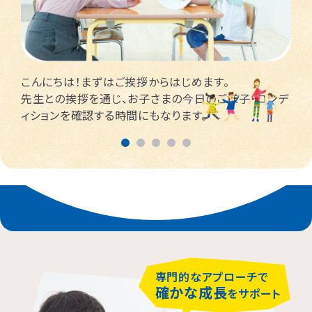
横浜市都筑区
大阪市都島区
杉並区
横浜市西区
板橋区
こんにちは！まずはご挨拶からはじめます。
先生との挨拶を通じ、お子さまの今日のご様子・コンデ
横浜市旭区
大田区
ィションを確認する時間にもなります。
横浜市青葉区
荒川区
海老名市
相模原市
専門的なアプローチで
確かな成長
をサポート