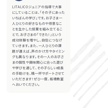
LITALICOライフ
LITALICOワークス
LITALICOジュニアの指導で大事
にしていることは、「その子にあった
LITALICO仕事ナビ
LITALICOキャリア
いちばんの学び」です。お子さま一
人ひとりの好きなものや得意なこ
LITALICO教育ソフト
LITALICO発達特性検査
とを生かした授業を組み立てるこ
とで、お子さまの「できた！」という
LITALICO研究所
成功体験を増やし、自信につなげ
ていきます。また、一人ひとりの課
題が違えば、声のかけ方やタイミン
グも異なります。その一人のお子さ
まの個性や興味関心に合った遊び
や学びを通して、その子らしい成長
の手助けを、精一杯サポートさせて
いただきます！ぜひ一度、板橋教室
へおいでください。