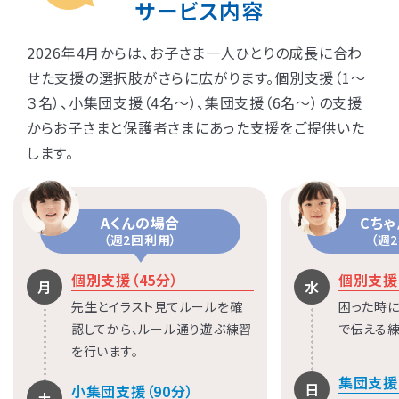
サービス内容
2026年4月からは、お子さま一人ひとりの成長に合わ
せた支援の選択肢がさらに広がります。個別支援（1〜
３名）、小集団支援（4名〜）、集団支援（6名〜）の支援
からお子さまと保護者さまにあった支援をご提供いた
します。
Aくんの場合
Cち
LITALICOジュニア
LITALICOジュニア
LITALICOジュニア
LITALICOジュニア
LITALICOジュニア
LITALICOジュニア
LITALICOジュニア
LITALICOジュニア
LITALICOジュニア
LITALICOジュニア
LITALICOジュニア
LITALICOジュニア
LITALICOジュニア
LITALICOジュニア
LITALICOジュニア
（週2回利用）
（週
神奈川エリアの教室一覧
茨城エリアの教室一覧
埼玉エリアの教室一覧
千葉エリアの教室一覧
東京エリアの教室一覧
愛知エリアの教室一覧
静岡エリアの教室一覧
三重エリアの教室一覧
大阪エリアの教室一覧
兵庫エリアの教室一覧
京都エリアの教室一覧
奈良エリアの教室一覧
宮城エリアの教室一覧
広島エリアの教室一覧
福岡エリアの教室一覧
個別支援（45分）
個別支援（
月
水
先生とイラスト見てルールを確
困った時に
さいたま市浦和区
名古屋市名東区
川崎市川崎区
静岡市駿河区
神戸市東灘区
京都市下京区
仙台市太白区
広島市中区
武蔵野市
四日市市
寝屋川市
北九州市
つくば市
船橋市
奈良市
認してから、ルール通り遊ぶ練習
で伝える練
を行います。
大阪市住之江区
北葛城郡王寺町
横浜市港北区
名古屋市北区
神戸市垂水区
京都市東山区
福岡市城南区
朝霞市
浦安市
豊島区
児童発達支援
児童発達支援
放課後等デイサービス
児童発達支援
児童発達支援
集団支援
日
小集団支援（90分）
土