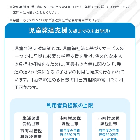
対象期間は「満3歳になって初めての4月1日から3年間」です。詳しくはお住いの市
区町村にお問い合わせください。
希望に応じておやつ代など別途負担が必要な場合があります。
児童発達支援
（6歳までの未就学児）
児童発達支援事業とは、児童福祉法に基づくサービスの
一つです。早期に必要な指導支援を受け、将来的な本人
の負担を軽減するために、障害名の有無に関わらず、発
達の遅れが気になるお子さまの利用も幅広く行なわれて
います。自治体の定める日数と自己負担額の範囲でご利
用可能です。
利用者負担額の上限
生活保護
市町村民税
市町村民税
受給世帯
課税世帯
課税世帯
市町村民税
前年度の年間
前年度の年間
所得890万円
所得890万円
非課税世帯
までの世帯
以上の世帯