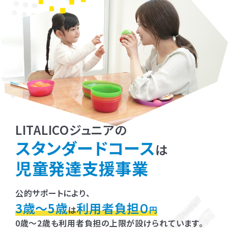
LITALICOジュニアの
スタンダードコース
は
児童発達支援事業
公的サポートにより、
3歳～5歳
利用者負担０
は
円
0歳～2歳も利用者負担の上限が設けられています。