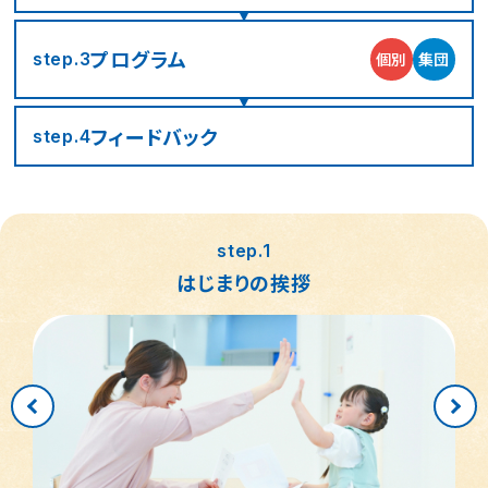
春日部市
中央区
鎌倉市
茨木市
プログラム
個別
集団
相模原市緑区
富士見市
千代田区
堺市堺区
step.3
横浜市神奈川区
大阪市住吉区
西東京市
蕨市
フィード
バック
step.4
さいたま市北区
横浜市磯子区
門真市向島町
練馬区
大阪市東淀川区
川崎市多摩区
八王子市
所沢市
step.1
はじまりの挨拶
横浜市緑区
越谷市
町田市
枚方市
川崎市高津区
大阪市中央区
志木市
品川区
大阪市阿倍野区
横浜市金沢区
江東区
横浜市中区
大阪市北区
立川市