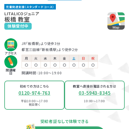
巣鴨教室
児童発達支援（スタンダードコース）
有楽町線「江戸川橋駅」より徒歩6分
JR山手線・都営三田線「巣鴨駅」より徒歩1分
保育所等訪問支援とは、児童福祉法に基づくサービスで、児童
LITALICOジュニアでは、保護者さま向けのサービス「ペアレ
LITALICOジュニア
板橋 教室
発達支援や放課後等デイサービスと同じ「障害児通所支援」の
ントトレーニング」というプログラムを提供しています。ペアレ
LITALICOジュニア
体験受付中
LITALICOジュニア
一つです。保育所（保育園）や幼稚園、小学校など、お子さまが
ントトレーニングとは子育てのイライラを軽減し、自分もお子さ
西日暮里教室
尾久教室
普段通っている施設に支援員が訪問し、集団生活への適応を
まも楽しくできるヒントがたくさん詰まっている考え方を学ぶプ
JR・東京メトロ千代田線「西日暮里駅」より徒歩5分
サポートします。
ログラムです。
JR「板橋駅」より徒歩3分
JR宇都宮線・高崎線「尾久駅」より徒歩3分
都営日暮里・舎人ライナー「西日暮里駅」より徒歩4分
児童発達支援
都営三田線「新板橋駅」より徒歩2分
アクセス
LITALICOジュニア
100％自己負担で完全マンツーマンの
月
火
水
木
金
土
日
祝
パーソナルコース
江戸川橋教室
発達支援が受けられる教室
〇
〇
〇
〇
〇
〇
〇
〇
放課後等デイサービス
開講曜
開講時間：10:00〜19:00
日
有楽町線「江戸川橋駅」より徒歩6分
LITALICOジュニア
池袋教室
初めての方はこちら
教室へ直接お電話される方は
LITALICOジュニア
0120-974-763
03-5943-8345
西日暮里教室
JR・西武池袋線・東京メトロ有楽町線・東京メトロ副都心線「池袋駅」より徒歩
6分
平日10:00～17:00
10:00～17:00
祝日除く
JR・東京メトロ千代田線「西日暮里駅」より徒歩5分
都営日暮里・舎人ライナー「西日暮里駅」より徒歩4分
資料・体験授業のお問い合わせ
LITALICOジュニア
受給者証なしで体験できる
巣鴨教室