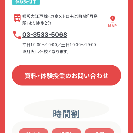
触感の過敏性
体験受付中
味覚／臭覚の過敏性
発達障害とは
Q&A
After
自分の身体の動きに対する過敏性
都営大江戸線・東京メトロ有楽町線「月島
After
刺激に対する感じ方の弱さ
駅」より徒歩2分
MAP
お子さまに合った環境の整え方が分か
個人情報保護方針
サイトマップ
「自分で考えて行動できる」ようになる
音を選びながら聞き取る能力
After
り、自分でできることが増えた！
03-3533-5068
身体をコントロールする能力
ための対応の仕方が分かり、反抗的だ
しばらく進むと、道路向
建物右から車庫の方へ
「自分で動く」力が身についたことで、イ
お子さまのできている部分を見つける
視覚／聴覚の過敏性
いに「CITTAビル」があ
回ると、入口があります。
ったお子さまも少しずつ自律に向けて
平日10:00～19:00／土日10:00～19:00
ります。
ライラも減り、お互いの笑顔が増えた！
コツが分かり、褒める機会が増えた！
変化が見られた！
※月火は休校となります。
お子さまも少しずつ自信がつき、チャレ
さらに親子関係も良好になった！
ンジする回数が増えた！
アンケート③
資料・体験授業のお問い合わせ
ホーム
こんな時どうしてる？
お子さまの行動に関するアンケート
こちらの扉の中にエレベ
（合計5項目）
ーターがあります。
時間割
5Fが「LITALICOジュニ
攻撃的な行動
ア月島教室」です。
多動な行動
LITALICOワンダー
LITALICO発達ナビ
不安や抑うつ的な行動
友だち関係を構築する行動