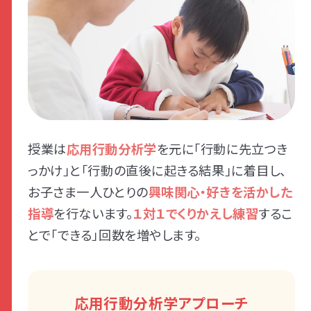
授業は
応用行動分析学
を元に「行動に先立つき
っかけ」と「行動の直後に起きる結果」に着目し、
お子さま一人ひとりの
興味関心・好きを活かした
指導
を行ないます。
１対１でくりかえし練習
するこ
とで「できる」回数を増やします。
応用行動分析学アプローチ