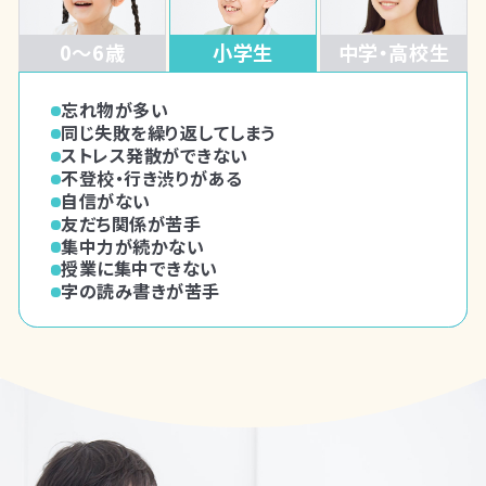
0～6歳
小学生
中学・高校生
言葉の遅れが気になる
忘れ物が多い
授業についていけない
指示が聞けない
同じ失敗を繰り返してしまう
感情のコントロールが苦手
集団参加が難しい
ストレス発散ができない
友だち関係が苦手
会話のやり取りが苦手
不登校・行き渋りがある
こだわりが強い
こだわりが強い
自信がない
不登校・行き渋りがある
切り替えができない
友だち関係が苦手
落ち着きがない
かんしゃくを起こす
集中力が続かない
切り替えができない
授業に集中できない
計画を立てるのが苦手
字の読み書きが苦手