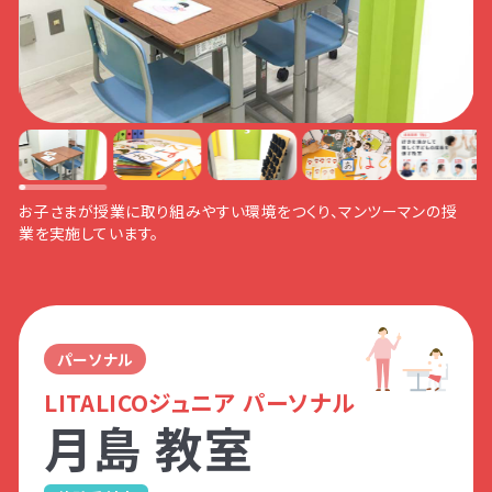
現状のお子さまのスキル段階のアンケート
悩みだったAくんの保護者さま。
行動をスムーズに促すために、お子さまに合
ポートできる関わりについて一緒に考えまし
（合計10項目）
お子さまが頑張っているポイントを見つける
った環境の工夫を一緒に考えました！
た！
身辺自立
生活に自立
質問したらどんな反応？
質問したらどんな反応？
コツをお伝えしながら、お子さまに合った関
数理的処理
問題解決思考
わり方を一緒に考えました！
指示通りのできるかな？
必要なサポートの優先度
発信／表現
自己主張
月島駅の「7番出口」から
「月島西仲通商店街」に
児童発達支援
授業に集中できるかな？
自宅でできる解決の手立て
受信／読取
他者理解
地上へ出ます。
向かって、横断歩道を渡
お子さまが授業に取り組みやすい環境をつくり、マンツーマンの授
ります。
セルフコントロ
集団参加
業を実施しています。
ール
放課後等デイサービス
アンケート②
パーソナル
LITALICOジュニア パーソナル
そのまま道なりに直進し
セブンイレブン(裏口)を
視覚や聴覚などの感じ方や能力
ます。
左手にそのまま道なりに
月島 教室
資料・体験授業のお問い合わせ
感覚の特徴をつかむアンケート
直進します。
（合計7項目）