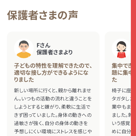
保護者さまの声
Fさん
保護者さまより
子どもの特性を理解できたので、
集中でき
適切な接し方ができるようにな
題に集中
りました
た
新しい場所に行くと、親から離れませ
椅子に座っ
ん。いつもの活動の流れと違うことを
タガタした
しようとすると嫌がり、柔軟に生活で
業中もまっ
きず困っていました。身体の動きへの
ました。刺
過敏さが強く、自分の身体の動きを
いう感覚の
予想しにくい環境にストレスを感じや
めに自分か