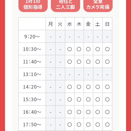
1対1の
担任と
全室
LITALICOライフ
LITALICOワークス
社会性のある行動
個別指導
二人三脚
カメラ完備
LITALICO仕事ナビ
LITALICOキャリア
月
火
水
木
金
土
日
LITALICO教育ソフト
LITALICO発達特性検査
9：20～
-
-
-
-
-
-
-
LITALICO研究所
10：30～
-
-
〇
〇
〇
〇
〇
11：40～
-
-
〇
〇
〇
〇
〇
13：10～
-
-
-
-
-
-
-
14：20～
-
-
〇
〇
〇
〇
〇
15：30～
-
-
〇
〇
〇
〇
〇
16：40～
-
-
〇
〇
〇
〇
〇
17：50～
-
-
〇
〇
〇
〇
〇