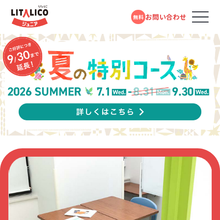
LITALICOジュニア パーソナル
MAP
月島 教室
お問い合わせ
無料
コースのご案内
ページトップ
ポイント
3つの特徴
保護者
1日目
1日目
後日
保護者さま
保護者さま
お子さま
アンケートに回答
1対1の授業での
報告書をもとに
LITALICOジュニアとは
行動観察
した面談
Before
Before
Before
教室を探す
アンケートはこんな内容
小学生になり行き渋りが増えた
何度も言わないと準備が進まない
何を言っても「うるさい」と反抗的な様子
分析
お子さまも少しずつ自信がつき、チャレンジ
忘れ物が多い
自分で考えて行動することが苦手
成長事例
したお子さまの特徴
サポートの優先度
スキルの獲得状
する回数が増えた！
毎日のことが習慣化できない
況を確認
感覚の特徴や
できないとすぐ諦めてしまう
アンケート①
思春期のお子さまは、発達段階として、自分
入会までの流れ
行動面の特徴も観察
スキルの優先順位
毎日同じことで怒ってばかりで、ストレスが溜
で物事を解決していく力を育てている途中。
Google mapで見る
なかなか褒めるところが見つからないことが
普段の生活でできること
まってしまっていたBさんの保護者さま。
持ち帰れるのはこんな情報
観察するのはこんなこと
お子さまが「自分で考え、 行動すること」をサ
お役立ちコラム