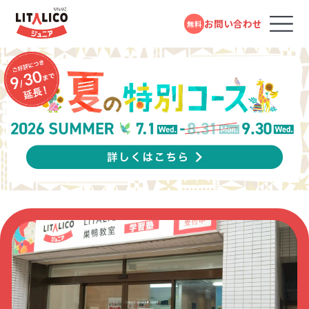
LITALICOジュニア パーソナル
MAP
巣鴨 教室
お問い合わせ
無料
コースのご案内
ページトップ
ポイント
3つの特徴
保護者
1日目
1日目
後日
保護者さま
保護者さま
お子さま
アンケートに回答
1対1の授業での
報告書をもとに
LITALICOジュニアとは
行動観察
した面談
Before
Before
Before
教室を探す
アンケートはこんな内容
小学生になり行き渋りが増えた
何度も言わないと準備が進まない
何を言っても「うるさい」と反抗的な様子
分析
お子さまも少しずつ自信がつき、チャレンジ
忘れ物が多い
自分で考えて行動することが苦手
成長事例
したお子さまの特徴
サポートの優先度
スキルの獲得状
する回数が増えた！
毎日のことが習慣化できない
況を確認
感覚の特徴や
できないとすぐ諦めてしまう
アンケート①
思春期のお子さまは、発達段階として、自分
入会までの流れ
行動面の特徴も観察
スキルの優先順位
毎日同じことで怒ってばかりで、ストレスが溜
で物事を解決していく力を育てている途中。
Google mapで見る
Google mapで見る
なかなか褒めるところが見つからないことが
普段の生活でできること
まってしまっていたBさんの保護者さま。
持ち帰れるのはこんな情報
観察するのはこんなこと
お子さまが「自分で考え、 行動すること」をサ
お役立ちコラム