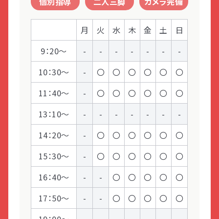
個別指導
二人三脚
カメラ完備
LITALICOライフ
LITALICOワークス
社会性のある行動
LITALICO仕事ナビ
LITALICOキャリア
月
火
水
木
金
土
日
9：20～
-
-
-
-
-
-
-
LITALICO教育ソフト
LITALICO発達特性検査
10：30～
-
〇
〇
〇
〇
〇
〇
LITALICO研究所
11：40～
-
〇
〇
〇
〇
〇
〇
13：10～
-
-
-
-
-
-
-
14：20～
-
〇
〇
〇
〇
〇
〇
15：30～
-
〇
〇
〇
〇
〇
〇
16：40～
-
-
〇
〇
〇
〇
〇
17：50～
-
-
〇
〇
〇
〇
〇
19：00～
-
-
-
-
-
-
-