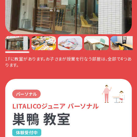
現状のお子さまのスキル段階のアンケート
悩みだったAくんの保護者さま。
行動をスムーズに促すために、お子さまに合
ポートできる関わりについて一緒に考えまし
（合計10項目）
お子さまが頑張っているポイントを見つける
った環境の工夫を一緒に考えました！
た！
身辺自立
生活に自立
質問したらどんな反応？
質問したらどんな反応？
コツをお伝えしながら、お子さまに合った関
数理的処理
問題解決思考
わり方を一緒に考えました！
指示通りのできるかな？
必要なサポートの優先度
発信／表現
自己主張
JR改札を通ったら、「正
【地下鉄A2出口】から地
ななめ右前方の横断歩
一つ目の角（三井住友銀
児童発達支援
授業に集中できるかな？
自宅でできる解決の手立て
受信／読取
他者理解
面口」から外に出ます。
上に出ます。
道を渡ります。
行巣鴨駅前出張所の手
お子さまに合わせて、様々な教材を準備しています。お子さまのモチ
前）を左に曲がります。
セルフコントロ
集団参加
ベーションをつくりながら、自主的に授業に取り組めるように、授業
ール
設計をしていきます。
放課後等デイサービス
パーソナル
アンケート②
LITALICOジュニア パーソナル
横断歩道を渡り切った
一つ目の角（三井住友銀
ら、右に曲がって進みま
道なりにまっすぐ進みま
行巣鴨駅前出張所の手
右手の「ファミリーマート
巣鴨 教室
視覚や聴覚などの感じ方や能力
す。
す。
前）を左に曲がります。
巣鴨三丁目店」を越えた
資料・体験授業のお問い合わせ
感覚の特徴をつかむアンケート
ら、2つ目の建物1Fに
（合計7項目）
「LITALICOジュニア パ
体験受付中
ーソナル 巣鴨教室」が