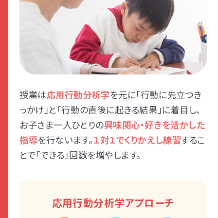
授業は
応用行動分析学
を元に「行動に先立つき
っかけ」と「行動の直後に起きる結果」に着目し、
お子さま一人ひとりの
興味関心・好きを活かした
指導
を行ないます。
１対１でくりかえし練習
するこ
とで「できる」回数を増やします。
応用行動分析学アプローチ