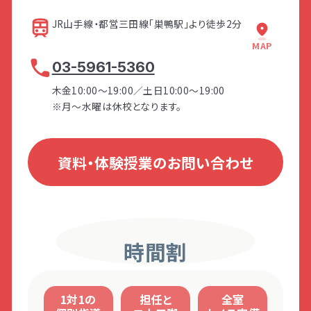
触感の過敏性
あります。
味覚／臭覚の過敏性
JR山手線・都営三田線「巣鴨駅」より徒歩2分
発達障害とは
Q&A
After
自分の身体の動きに対する過敏性
After
MAP
刺激に対する感じ方の弱さ
お子さまに合った環境の整え方が分か
個人情報保護方針
サイトマップ
03-5961-5360
「自分で考えて行動できる」ようになる
音を選びながら聞き取る能力
After
道なりにまっすぐ進みま
右手の「ファミリーマート
り、自分でできることが増えた！
身体をコントロールする能力
ための対応の仕方が分かり、反抗的だ
す。
巣鴨三丁目店」を越えた
木金10:00～19:00／土日10:00～19:00
「自分で動く」力が身についたことで、イ
お子さまのできている部分を見つける
視覚／聴覚の過敏性
ら、2つ目の建物1Fに
ったお子さまも少しずつ自律に向けて
※月～水曜は休校となります。
「LITALICOジュニア パ
ライラも減り、お互いの笑顔が増えた！
コツが分かり、褒める機会が増えた！
変化が見られた！
ーソナル 巣鴨教室」が
お子さまも少しずつ自信がつき、チャレ
さらに親子関係も良好になった！
あります。
ンジする回数が増えた！
資料・体験授業のお問い合わせ
アンケート③
ホーム
こんな時どうしてる？
お子さまの行動に関するアンケート
（合計5項目）
時間割
攻撃的な行動
多動な行動
LITALICOワンダー
LITALICO発達ナビ
不安や抑うつ的な行動
1対1の
担任と
全室
友だち関係を構築する行動