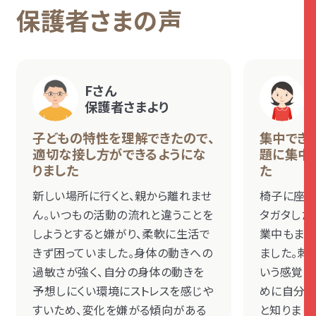
保護者さまの声
Fさん
保護者さまより
子どもの特性を理解できたので、
集中でき
適切な接し方ができるようにな
題に集中
りました
た
新しい場所に行くと、親から離れませ
椅子に座っ
ん。いつもの活動の流れと違うことを
タガタした
しようとすると嫌がり、柔軟に生活で
業中もまっ
きず困っていました。身体の動きへの
ました。刺
過敏さが強く、自分の身体の動きを
いう感覚の
予想しにくい環境にストレスを感じや
めに自分か
すいため、変化を嫌がる傾向がある
と知りまし