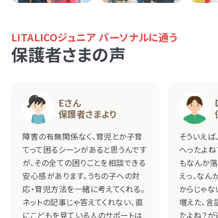
LITALICOジュニア パーソナルに通う
保護者さまの声
Eさん
保護者さまより
障害の有無関係なく、育児とか子育
そういえば
てって困るシーンがあると思うんです
へったよね
が、その全ての困りごとを相談できる
もなんか落
安心感があります。うちの子への対
えっ、なん
応・育児方法を一緒に考えてくれる。
からじゃな
ネットの記事じゃ答えてくれない、直
増えた、言
にこどもを見ている人のサポートは
たよね？が