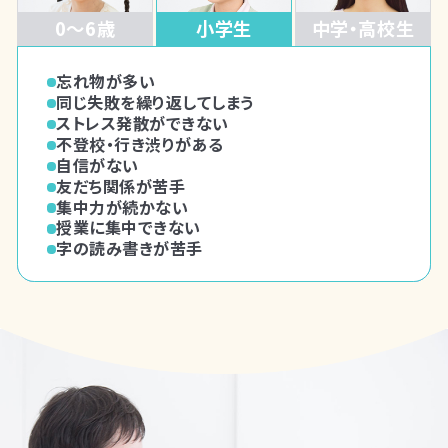
0～6歳
小学生
中学・高校生
言葉の遅れが気になる
忘れ物が多い
授業についていけない
指示が聞けない
同じ失敗を繰り返してしまう
感情のコントロールが苦手
集団参加が難しい
ストレス発散ができない
友だち関係が苦手
会話のやり取りが苦手
不登校・行き渋りがある
こだわりが強い
こだわりが強い
自信がない
不登校・行き渋りがある
切り替えができない
友だち関係が苦手
落ち着きがない
かんしゃくを起こす
集中力が続かない
切り替えができない
授業に集中できない
計画を立てるのが苦手
字の読み書きが苦手