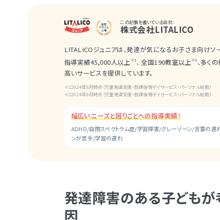
この記事を書いている会社：
株式会社LITALICO
LITALICOジュニアは、発達が気になるお子さま向け
※1
※2
指導実績45,000人以上
、 全国190教室以上
、多く
高いサービスを提供しています。
2024年8月時点（児童発達支援・放課後等デイサービス・パーソナル総数）
2024年9月時点（児童発達支援・放課後等デイサービス・パーソナル総数）
幅広いニーズと困りごとへの指導実績！
ADHD/自閉スペクトラム症/学習障害/グレーゾーン/言葉の遅
ンが苦手/学習の遅れ
発達障害のある子どもが
因