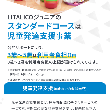
LITALICOジュニアの
スタンダードコース
は
児童発達支援事業
公的サポートにより、
3歳～5歳
利用者負担０
は
円
0歳～2歳も利用者負担の上限が設けられています。
対象期間は「満3歳になって初めての4月1日から3年間」です。詳しくはお住いの市
区町村にお問い合わせください。
希望に応じておやつ代など別途負担が必要な場合があります。
児童発達支援
（6歳までの未就学児）
児童発達支援事業とは、児童福祉法に基づくサービスの
一つです。早期に必要な指導支援を受け、将来的な本人