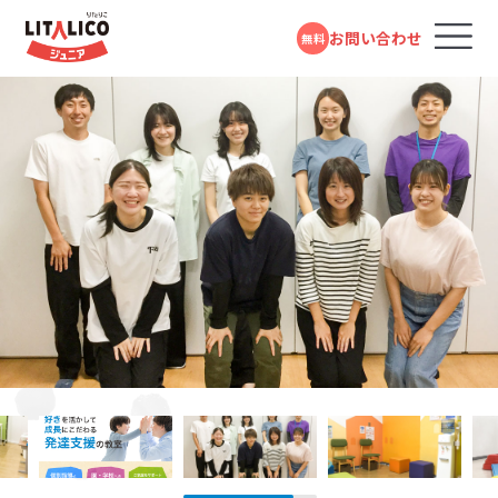
お問い合わせ
無料
コースのご案内
各教室のコースについて
無料体験受付中
スタンダードコース
パーソナルコース
フォームで
発達障害や学習障害があるお子さまや発達が気に
LITALICOジュニアとは
LITALICOジュニア
問い合わせる
なるお子さまを支援する学習塾・幼児教室です。受給
たまプラーザ教室
者証の有無に関係なく、すぐにご利用いただけます。
教室を探す
電話で問い合わせる
東急田園都市線「たまプラーザ駅」より徒歩3分
対象年齢：0歳～高校3年
0120-974-763
スタンダードコース
平日10:00～17:00／祝日除く
LITALICOジュニア
成長事例
中山教室
児童福祉法に基づき運営している福祉サービスで
す。児童発達支援（0歳～年長）、放課後等デイサービ
JR横浜線・横浜市営地下鉄グリーンライン「中山駅」より徒歩2分
入会までの流れ
ス（小学1年～高校3年）に分かれており、受給者証を
お持ちの方がご利用いただけます。
LITALICOジュニア
LITALICOジュニア
新横浜教室
お役立ちコラム