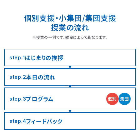
個別支援・小集団/集団支援
授業の流れ
※授業の一例です。教室によって異なります。
はじまりの
挨拶
step.1
本日の流れ
step.2
LITALICOジュニア
LITALICOジュニア
LITALICOジュニア
LITALICOジュニア
LITALICOジュニア
LITALICOジュニア
LITALICOジュニア
LITALICOジュニア
LITALICOジュニア
LITALICOジュニア
LITALICOジュニア
LITALICOジュニア
LITALICOジュニア
LITALICOジュニア
LITALICOジュニア
神奈川エリアの教室一覧
茨城エリアの教室一覧
埼玉エリアの教室一覧
千葉エリアの教室一覧
東京エリアの教室一覧
愛知エリアの教室一覧
静岡エリアの教室一覧
三重エリアの教室一覧
大阪エリアの教室一覧
兵庫エリアの教室一覧
京都エリアの教室一覧
奈良エリアの教室一覧
宮城エリアの教室一覧
広島エリアの教室一覧
福岡エリアの教室一覧
プログラム
個別
集団
step.3
さいたま市浦和区
名古屋市名東区
川崎市川崎区
静岡市駿河区
神戸市東灘区
京都市下京区
仙台市太白区
広島市中区
武蔵野市
四日市市
寝屋川市
北九州市
つくば市
船橋市
奈良市
フィード
バック
step.4
大阪市住之江区
北葛城郡王寺町
横浜市港北区
名古屋市北区
神戸市垂水区
京都市東山区
福岡市城南区
朝霞市
浦安市
豊島区
児童発達支援
児童発達支援
放課後等デイサービス
児童発達支援
児童発達支援