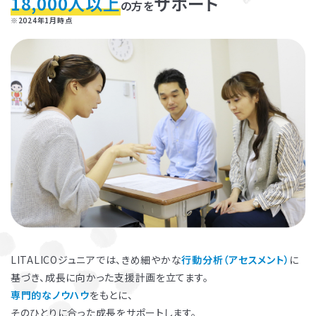
18,000人以上
サポート
の方を
※2024年1月時点
お子さまのやる気を引き出し、
保護者さまの
ストレス軽減
に役立つ
子育ての工夫を学ぶことができます。
LITALICOジュニアでは、きめ細やかな
行動分析（アセスメント）
に
基づき、成長に向かった支援計画を立てます。
よくある質問
専門的なノウハウ
をもとに、
ペアレントトレーニングを受講するとどんな効果がありますか？
そのひとりに合った成長をサポートします。