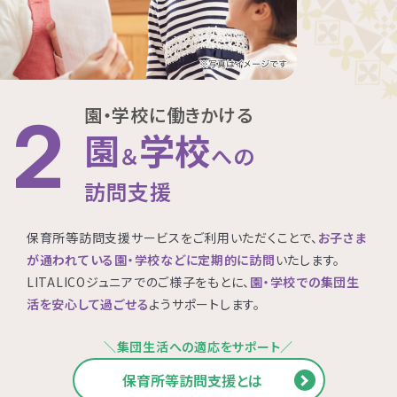
園・学校に働きかける
2
園
学校
＆
への
訪問支援
保育所等訪問支援サービスをご利用いただくことで、
お子さま
が通われている園・学校などに定期的に訪問
いたします。
LITALICOジュニアでのご様子をもとに、
園・学校での集団生
活を安心して過ごせる
ようサポートします。
＼集団生活への適応をサポート／
保育所等訪問支援とは