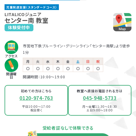
たまプラーザ教室
児童発達支援（スタンダードコース）
JR「新横浜駅」より徒歩6分
東急田園都市線「たまプラーザ駅」より徒歩3分
市営地下鉄ブルーライン「新横浜駅」より徒歩6分
保育所等訪問支援とは、児童福祉法に基づくサービスで、児童
LITALICOジュニアでは、保護者さま向けのサービス「ペアレ
LITALICOジュニア
センター南 教室
発達支援や放課後等デイサービスと同じ「障害児通所支援」の
ントトレーニング」というプログラムを提供しています。ペアレ
体験受付中
LITALICOジュニア
LITALICOジュニア
一つです。保育所（保育園）や幼稚園、小学校など、お子さまが
ントトレーニングとは子育てのイライラを軽減し、自分もお子さ
中山教室
大倉山教室
普段通っている施設に支援員が訪問し、集団生活への適応を
まも楽しくできるヒントがたくさん詰まっている考え方を学ぶプ
サポートします。
ログラムです。
市営地下鉄ブルーライン・グリーンライン「センター南駅」より徒歩
JR横浜線・横浜市営地下鉄グリーンライン「中山駅」より徒歩2分
東急東横線「大倉山駅」より徒歩1分
児童発達支援
1分
アクセス
LITALICOジュニア
100％自己負担で完全マンツーマンの
月
火
水
木
金
土
日
祝
パーソナルコース
新横浜教室
発達支援が受けられる教室
〇
〇
〇
〇
〇
〇
〇
〇
放課後等デイサービス
開講曜
開講時間：10:00〜19:00
日
JR「新横浜駅」より徒歩6分
市営地下鉄ブルーライン「新横浜駅」より徒歩6分
LITALICOジュニア
センター南教室
初めての方はこちら
教室へ直接お電話される方は
0120-974-763
045-948-5733
LITALICOジュニア
市営地下鉄ブルーライン・グリーンライン「センター南駅」より徒歩2分
大倉山教室
平日10:00～17:00
月～金曜11:30～18:30
祝日除く
土日9:00～18:00
東急東横線「大倉山駅」より徒歩1分
資料・体験授業のお問い合わせ
受給者証なしで体験できる