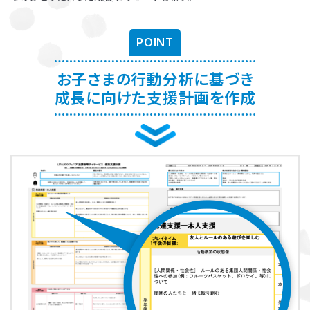
お子さまに対する適切な関わり方がわかることで、
育児ストレスが減
り、怒る回数が減る、ということが研究を通して実証されています。
ま
POINT
た、これまで1500名以上の方が受講され、「毎日のようにあった癇癪
が減った」「今まで何回言ってもやってくれなかった宿題をやるように
なった」など、多くの方にご好評をいただいています。
お子さまの行動分析に基づき
成長に向けた支援計画を作成
プログラムを聞くだけですか？
プログラムは、講座を聞くだけでなく、テキストに書き込んでいただい
たり、保護者さまと講師とで対話したりしながら進めます。
受講時に学んだ内容を自宅に帰ってお子さまに実践していただき、そ
の結果を後日報告いただき振り返りしていきます。
お子さまにあった関わりを習慣的に実践していただけるように、
座学
と実践の繰り返しで講師がサポートしていきます。