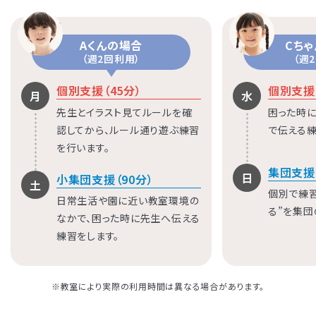
Aくんの場合
Cち
（週2回利用）
（週
個別支援（45分）
個別支援（
月
水
先生とイラスト見てルールを確
困った時に
認してから、ルール通り遊ぶ練習
で伝える練
を行います。
集団支援
日
小集団支援（90分）
土
個別で練
日常生活や園に近い教室環境の
る”を集団
なかで、困った時に先生へ伝える
練習をします。
※教室により実際の利用時間は異なる場合があります。