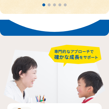
春日部市
中央区
鎌倉市
茨木市
相模原市緑区
富士見市
千代田区
堺市堺区
横浜市神奈川区
大阪市住吉区
西東京市
蕨市
さいたま市北区
横浜市磯子区
門真市向島町
練馬区
専門的なアプローチで
大阪市東淀川区
川崎市多摩区
八王子市
所沢市
確かな成長
をサポート
横浜市緑区
越谷市
町田市
枚方市
川崎市高津区
大阪市中央区
志木市
品川区
大阪市阿倍野区
横浜市金沢区
江東区
横浜市中区
大阪市北区
立川市