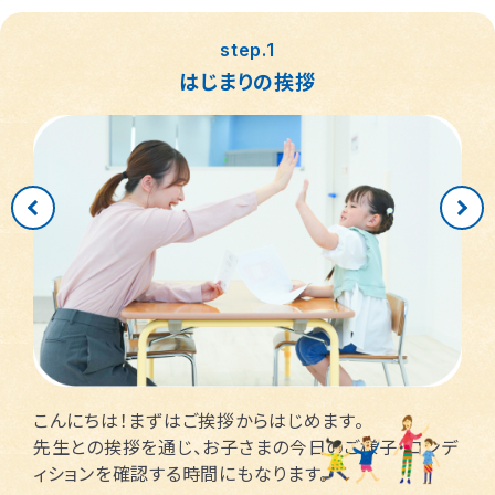
つくば桜教室
東静岡駅前教室
四日市教室
仙台富沢教室
舟入町教室
LITALICOジュニア
LITALICOジュニア
LITALICOジュニア
LITALICOジュニア
LITALICOジュニア
名古屋市千種区
横浜市戸塚区
神戸市長田区
福岡市早良区
世田谷区
堺市北区
川口市
松戸市
step.1
仙台市青葉区
広島市南区
児童発達支援
児童発達支援
児童発達支援
さいたま市見沼区
相模原市中央区
名古屋市緑区
福岡市西区
八千代市
新宿区
高槻市
姫路市
はじまりの挨拶
つくば教室
静岡教室
四日市教室
LITALICOジュニア
LITALICOジュニア
LITALICOジュニア
児童発達支援
児童発達支援
名古屋市瑞穂区
さいたま市緑区
川崎市中原区
福岡市東区
東大阪市
市川市
足立区
西宮市
仙台五橋教室
広島皆実教室
LITALICOジュニア
LITALICOジュニア
名古屋市中村区
神戸市中央区
三郷市
流山市
日野市
厚木市
摂津市
春日市
さいたま市大宮区
千葉市花見川区
名古屋市中区
福岡市博多区
葛飾区
大和市
池田市
千葉市中央区
大阪市平野区
太宰府市
茅ケ崎市
新座市
目黒区
福岡市中央区
江戸川区
堺市西区
戸田市
藤沢市
こんにちは！まずはご挨拶からはじめます。
さいたま市南区
横浜市鶴見区
大阪市此花区
北区
先生との挨拶を通じ、お子さまの今日のご様子・コンデ
ィションを確認する時間にもなります。