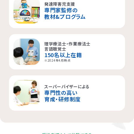
発達障害児支援
専門家監修の
横浜市都筑区
大阪市都島区
杉並区
教材&プログラム
横浜市西区
板橋区
理学療法士・作業療法士
横浜市旭区
大田区
言語聴覚士
150名以上在籍
横浜市青葉区
荒川区
※2024年4月時点
海老名市
スーパーバイザーによる
専門性の高い
相模原市
育成・研修制度