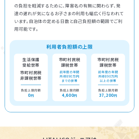
の負担を軽減するために、障害名の有無に関わらず、発
達の遅れが気になるお子さまの利用も幅広く行なわれて
います。自治体の定める日数と自己負担額の範囲でご利
用可能です。
利用者負担額の上限
生活保護
市町村民税
市町村民税
受給世帯
課税世帯
課税世帯
市町村民税
前年度の年間
前年度の年間
所得890万円
所得890万円
非課税世帯
までの世帯
以上の世帯
負担上限月額
負担上限月額
負担上限月額
0
4,600
37,200
円
円
円