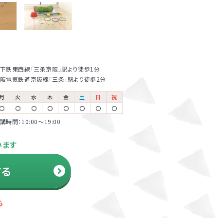
多数在籍
怒る回数が減る、
以上の方が受講さ
下鉄東西線「三条京阪」駅より徒歩1分
阪電気鉄道京阪線「三条」駅より徒歩2分
なかった宿題を
月
火
水
木
金
土
日
祝
〇
〇
〇
〇
〇
〇
〇
〇
講時間：10:00〜19:00
います
する
り、保護者さまと
ら
結果を後日報告