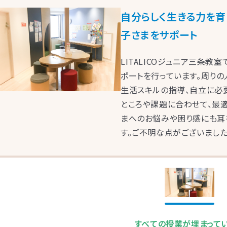
自分らしく生きる力を
子さまをサポート
LITALICOジュニア三条
ポートを行っています。周り
生活スキルの指導、自立に必
ところや課題に合わせて、最
LITALICOジュニア
まへのお悩みや困り感にも耳
LITALICOジュニア
神奈川エリアの教室一覧
す。ご不明な点がございまし
LITALICOジュニア
東京エリアの教室一覧
埼玉エリアの教室一覧
LITALICOジュニア
LITALICOジュニア
千葉エリアの教室一覧
大阪エリアの教室一覧
LITALICOジュニア
LITALICOジュニア
LITALICOジュニア
LITALICOジュニア
LITALICOジュニア
福岡エリアの教室一覧
三重エリアの教室一覧
兵庫エリアの教室一覧
京都エリアの教室一覧
奈良エリアの教室一覧
武蔵小杉
溝の口
横浜桜木町
センター南
横
LITALICOジュニア
LITALICOジュニア
LITALICOジュニア
LITALICOジュニア
LITALICOジュニア
池袋東口
経堂
お茶の水
中目黒
石神井公
茨城エリアの教室一覧
愛知エリアの教室一覧
静岡エリアの教室一覧
宮城エリアの教室一覧
広島エリアの教室一覧
浦和
明大前
三軒茶屋
高田馬場
月島
東銀座
援
援
大井町
立川
荻窪
池袋
船橋
北加賀屋
北花田
摂津富田
東大阪長田
千
援
援
前
大倉山
戸塚
相模原駅前
武蔵小杉
本厚
すべての授業が埋まって
援
援
援
援
平野
おおとり
此花
茨木
堺東
なかもず