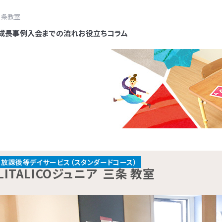
三条教室
成長事例
入会までの流れ
お役立ちコラム
各教室のコースについて
ジュニアではお子さまの困りごとを
とは、さまざまな研究で明らかにされた行動の原理を日常の問
ジュニアでは、お子さまの発達段階を
Oジュニアの教育プログラムや指導員の研修は発達障害児支援の専門
ジュニアでは、指導の質を高めるため、育成研修をパスしたチュータ
ジュニアでは、自社でアセスメントツ
放課後等デイサービスとは、児
保育所等訪問支援とは、児童福
LITALICOジュニアでは、保
ルコース
スタンダードコース
ォームで
問い合わせる
「環境」の要因の組み合わさりによ
。「行動に先立つきっかけ」と「行動の直後起きる結果」に着目する
お子さまに合ったステップで指導
学大学院）、田中康雄医師（北海道大学名誉教授）による監修を
イザーを配置し、授業のアドバイスや指導員の育成に努めていま
グラムの開発を行なっています。
くサービスの一つです。早期に
ービスで、児童発達支援や放課
ビス「ペアレントトレーニング」
や学習障害があるお子さまや発
児童福祉法に基づき運営して
と考えています。お子さまの「でき
みを分析し、理解を深める考え方です。同じ行動でも、場面によ
れるように、独自のスキルリスト
覚士や作業療法士による研修やプログラム開発も行っています。
けながら指導のスキルを高め、科学的理論に基づき、「なぜその
の特性や興味にあったプログラ
け、将来的な本人の負担を軽減
スと同じ「障害児通所支援」の
を提供しています。ペアレントト
なるお子さまを支援する学習
ービスです。児童発達支援（0
話で問い合わせる
0120-974-763
と、つまり個の側の変化も大事で
し、一見違う行動でも理由が同じという場合もあります。行動の
スキル獲得状況を確認していま
景、直前の刺激などに分けて、お子さまの困難さの要因を分析し
ようこれまで約１万点以上の教
害名の有無に関わらず、発達の
（保育園）や幼稚園、小学校など
子育てのイライラを軽減し、自
教室です。受給者証の有無に関係
放課後等デイサービス（小学
放課後等デイサービス（スタンダードコース）
10:00～17:00／祝日除く
車いすに乗っている人×階段」の組
よりお子さまに合ったサポート方法を見つけることができます。ま
容は、人間の発達段階や学習指導
ます。
ます。
お子さまの利用も幅広くおこな
段通っている施設に支援員が訪
しくできるヒントがたくさん詰ま
LITALICOジュニア
三条 教室
ぐにご利用いただけます。
年）に分かれており、受給者
井上 雅彦
田中 康
る困りは「車いすに乗っている人
、新しい行動を獲得したり、できていることを継続的に続けられる
にし、一人ひとりが自分らしく生
治体の定める日数と自己負担
への適応をサポートします。
学ぶプログラムです。
：0歳～高校3年
方がご利用いただけます。
鳥取大学 大学院
北海道大
」と環境を変えることでも減少し
にもつなげていくことができます。
なスキルを抽出したものです。お
可能です。
医学系研究科 臨床心理学
児童精神
松本 好
大川 真
ITALICOジュニアでは、お子さま
意なこと・苦手なことは異なりま
講座 教授／LITALICO研究
『発達障
各教室を巡回し、行動面や
未就学児
所 スペシャルアドバイザ
行動がわ
」をかなえるためのスキルを獲得で
自立や発信/表現、セルフコントロ