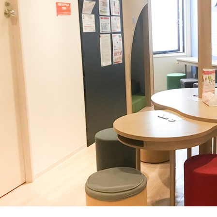
学習面などの困難ケースの
ラムの開
ー
「できる」「できた」を増やしてい
でチェックしています。
相談窓口として、指導員をサ
実施。そ
著書『家庭で無理なく楽しく
ポート。
員育成に
さま一人ひとりにあった得意な学
できる生活・学習課題
46― 自閉症の子どものた
のを活用して楽しく、興味度高く
利用者負担額の上限
めのABA 基本プログラム』
夫しています。さらに「どのような
2008 など
にあっているのか」「何があった
護
受給世帯
市町村民税
課税世帯
市町村民税
るのか」を分析することで、お子
前年度の年間所得
前年度の
民税
課税世帯
高畑 脩平
井上（住
890万円
までの世帯
890万円
ま
吉田 有里
すく、力を発揮しやすい環境整備
作業療法士（OT）
言語聴覚
。この環境整備については、保護
大学で非常勤講師として教
上限月額
負担上限月額
負担上
著書『乳幼児期の感覚統合
発達に凸
育者の養成。新人研修や一
校にお伝えすることで日常に広げ
遊び』『ADHDの子どもたち』
への療育
0
4,600
37,2
定期間の振り返り研修など
円
円
『臨床 作業療法』
族のサポ
さまがより「自分らしく生きるこ
を担当し、指導の質を担保。
成、記事
、個の要因と環境要因、双方にバ
お子さまのやる気を引き出し、
けていきます。
さまの
ストレス軽減
に役立つ
子育ての工夫を学ぶことがで
問