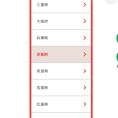
他にも発
三重県
し、各教
ペアレ
大阪府
お子さ
という
兵庫県
れ、「
やるよ
京都府
奈良県
プログ
宮城県
プログ
広島県
講師と
受講時