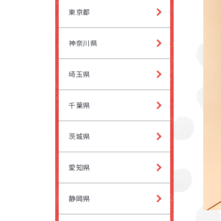
東京都
きるように、また
ールなど10項目
くために、お子
び方や好きなも
神奈川県
学べるように工
環境がお子さま
生活保
埼玉県
ら得意をいかせ
市町村
さまが過ごしや
千葉県
も行っています
負担
者さまや園・学
茨城県
ていきます。お子
と」を大切にし
ランスよく働きか
愛知県
保護者
静岡県
よくある質