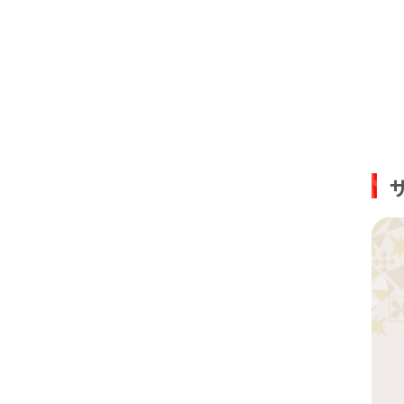
児童発達支
香春口
与野
大和
児童発達支
四日市
高槻
摂津本
烏丸
新大宮
児童発達支
児童発達支
児童発達支
児童発達支
児童発達支
姪浜
戸田公
西早稲
武蔵新
天王寺
南船橋
つくば
さいた
平井
金沢文
一社
東静岡
仙台富
舟入町
放課後等デ
放課後等デ
放課後等デ
放課後等デ
幕張本
放課後等デ
志木
巣鴨
新横浜
放課後等デ
四日市
西宮
三条
新大宮
池袋西
海老名
香春口
放課後等デ
おおと
放課後等デ
高円寺
梅田
八千代
放課後等デ
三郷
放課後等デ
越谷
川崎駅
浮間舟
桜木町
二俣川