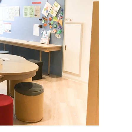
発し、複数教室で
の他、各教室の指導
従事。
課税世帯
年間所得
友）いつか
での世帯
士
限月額
凹のあるお子さん
や自立支援、ご家
00
円
ート、指導者の育
の監修等に従事。
きます。