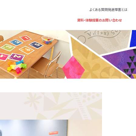
よくある質問
発達障害とは
資料・体験授業のお問い合わせ
題解決に応用し
家である井上雅
ー、さらにエリア単
童福祉法に基づ
祉法に基づくサ
護者さま向けのサー
ことで、行動が起
いただいていま
す。指導員は、定
必要な指導を受
後等デイサービ
というプログラム
いる福祉サ
って理由が異なる
行動をするのか」
するために、障
一つです。保育所
レーニングとは
歳～年長）、
理由について考え
、最適なアプロ
遅れが気になる
、お子さまが普
分もお子さまも楽
1年～高校3
た、行動の原理を
われています。自
問し、集団生活
っている考え方を
証をお持ちの
雄
、他の場面に広
額の範囲でご利用
学 名誉教授
科医
知子
害の子どもの心と
の家族支援プログ
かる本』監修