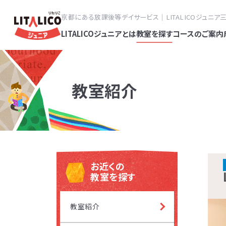
京都にある放課後等デイサービス｜LITALICOジュニア
LITALICOジュニアとは
教室を探す
コースのご案内
教室紹介
LITALICO
応用行動分析学
LITALICO
LITALIC
LITALICO
LITALICO
パーソナ
フ
「個」の要因と
ていく学問です
より詳しく知り
彦教授（鳥取大
位にスーパーバ
ールや教材プロ
発達障害
って生じるもの
こる理由や仕組
の計画をたてら
す。また言語聴
期的に研修を受
様々なお子さま
達が気に
電
る」が増えるこ
場合もあります
を使用し、今の
環境や過去の背
ムを選択できる
塾・幼児
お近くの
平日
すが、例えば「
ていくことで、
す。スキルの内
ーチ方法を考え
材を開発してい
教室を探す
なく、す
み合わせで生じ
利用することで
要領などを参考
対象年齢
×エレベーター
げていく、など
きるために必要
教室紹介
ます。そのためL
子さまごとに得
の「やりたい!
すので、身辺の