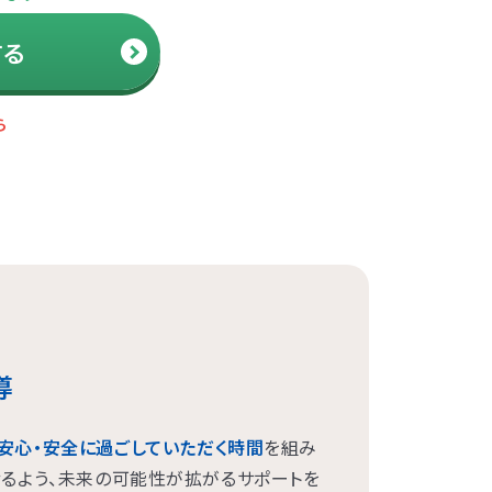
溝ノ口
する
見
渡
東口
川口
ラーザ
水
井公園
寺
ら
関内
導
安心・安全に過ごしていただく時間
を組み
せるよう、未来の可能性が拡がるサポートを