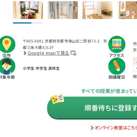
達障害児教育の分野において専門性の高いスーパーバイザーが
室の指導員の育成・サポートを行っています。
ントトレーニングを受講するとどんな効果がありますか？
まに対する適切な関わり方がわかることで、
育児ストレスが減り、
〒605-0001 京都府京都市東山区二町目73-2 京
ことが研究を通して実証されています。
また、これまで1500名
地
都三条大橋ビル2F
京
毎日のようにあった癇癪が減った」「今まで何回言ってもやってくれ
Google mapで見る
住所
アクセス
うになった」など、多くの方にご好評をいただいています。
小学生
中学生
高校生
開
対象年齢
開講曜日
ラムを聞くだけですか？
すべての授業が埋まって
順番待ちに登録
ラムは、講座を聞くだけでなく、テキストに書き込んでいただいた
で対話したりしながら進めます。
オンライン教室はこち
に学んだ内容を自宅に帰ってお子さまに実践していただき、その