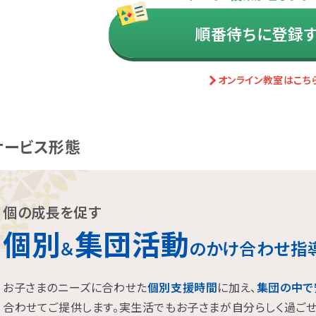
援
三萩野
福岡別府
藤崎
福岡橋本
和白
香椎
北朝霞
茅ヶ崎
高座渋谷
東川口
東大宮
鶴見
東戸塚駅前
東浦和
三郷
大船
新座
援
山
あびこ
三条
奈良王寺
垂水
大日
新長田
新大阪
姫路
枚方
西宮
なんば・日本橋
三宮
援
援
援
援
援
春日原
太宰府
福岡中央
園
田
城
中浦和
六町
橋本
日野
反町
春日部
堀切菖蒲園
新杉田
鳩ヶ谷
中野島
ふじみ野
都立大学
中山
わらび
竹ノ塚
武蔵
梅田
京橋
新浦安
八千代台
行徳
流山おおたかの森
順番待ちに登録
桜
ま宮原
庫
駅前
沢
尾久
平安通
広島皆実
つくば
桜木町
仙台五橋
静岡
大宮
銀座新富町
今池
センター南
所沢
有松
江戸川橋
新所沢
新瑞橋
藤沢
南越谷
西武柳沢
横浜西口
名駅
越谷
名古屋伏
浮間舟
横浜
イサービス
イサービス
イサービス
イサービス
郷
松戸
千葉
本八幡
イサービス
八王子北
綱島
川崎
東武練馬
関内
中目黒
溝の口
門前仲町
二俣川
たまプ
お茶の
イサービス
三宮
口
東戸塚
駒沢
板橋
相模大野北口
自由が丘
相模大野
蒲田
成城
石神
三萩野
博多千代
太宰府
イサービス
り
あびこ
新大阪
枚方
なんば・日本橋
天王
イサービス
西日暮里
立川南口
大井町東口
八王子
京橋
オンライン教室はこち
台
幕張本郷
千葉
イサービス
新座
戸田公園
大宮
所沢
新所沢
南越谷
イサービス
前
茅ヶ崎
武蔵小杉
本厚木
高座渋谷
鶴見
渡
センター南
お茶の水
藤沢
池袋西口
横浜東口
駒沢
新横浜
立川南口
綱島
海老名
相模大野北口
サービス形態
個の成長を促す
個別
集団活動
＆
のかけ合わせ指
お子さまのニーズに合わせた
個別支援時間
に加え、
集団の中で
合わせてご提供します。実生活でもお子さまが自分らしく過ご