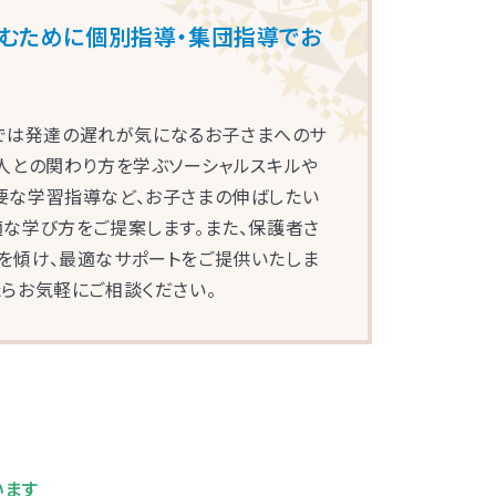
育むために個別指導・集団指導でお
教室では発達の遅れが気になるお子さまへのサ
の人との関わり方を学ぶソーシャルスキルや
要な学習指導など、お子さまの伸ばしたい
適な学び方をご提案します。また、保護者さ
を傾け、最適なサポートをご提供いたしま
たらお気軽にご相談ください。
浜
園西口
赤羽
里丘
木
います