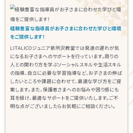
LITALICOライフ
LITALICOワークス
LITALICO仕事ナビ
LITALICOキャリア
経験豊富な指導員がお子さまに合わせた学びと環境
LITALICO教育ソフト
LITALICO発達特性検査
をご提供します！
LITALICO研究所
他にも発達障害児教育の分野において専門性の高
LITALICOジュニア新所沢教室では発達の遅れが気
いスーパーバイザーが多数在籍し、各教室の指導
になるお子さまへのサポートを行っています。周りの
員の育成・サポートを行っています。
人との関わり方を学ぶソーシャルスキルや生活スキル
の指導、自立に必要な学習指導など、お子さまの伸ば
したいところや課題に合わせて、最適な学び方をご提
案します。また、保護者さまへのお悩みや困り感にも
耳を傾け、最適なサポートをご提供いたします。ご不
明な点がございましたらお気軽にご相談ください。