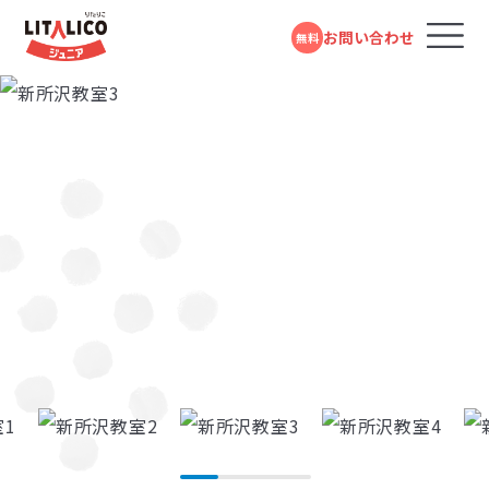
お問い合わせ
無料
コースのご案内
各教室のコースについて
パーソナルコース
LITALICOジュニアではお子さまの困りごとを「個」の要
応用行動分析学とは、さまざまな研究で明らかにされた
LITALICOジュニアでは、お子さまの発達段階をより詳し
LITALICOジュニアの教育プログラムや指導員の研修は
LITALICOジュニアでは、指導の質を高めるため、育成研
LITALICOジュニアでは、自社でアセスメントツールや教
フォームで
発達障害や学習障害があるお子さまや発達が気にな
LITALICOジュニアとは
因と「環境」の要因の組み合わさりによって生じるものと
行動の原理を日常の問題解決に応用していく学問です。
く知りお子さまに合ったステップで指導の計画をたてら
発達障害児支援の専門家である井上雅彦教授（鳥取大
修をパスしたチューター、さらにエリア単位にスーパーバ
材プログラムの開発を行なっています。様々なお子さまの
問い合わせる
るお子さまを支援する学習塾・幼児教室です。受給者証
考えています。お子さまの「できる」が増えること、つまり
「行動に先立つきっかけ」と「行動の直後起きる結果」に着
れるように、独自のスキルリストを使用し、今のスキル獲
学大学院）、田中康雄医師（北海道大学名誉教授）による
イザーを配置し、授業のアドバイスや指導員の育成に努
特性や興味にあったプログラムを選択できるようこれま
の有無に関係なく、すぐにご利用いただけます。
個の側の変化も大事ですが、例えば「車いすに乗っている
目することで、行動が起こる理由や仕組みを分析し、理解
得状況を確認しています。スキルの内容は、人間の発達
監修をいただいています。また言語聴覚士や作業療法士
めています。指導員は、定期的に研修を受けながら指導
で約１万点以上の教材を開発しています。
教室を探す
電話で問い合わせる
対象年齢：0歳～高校3年
人×階段」の組み合わせで生じる困りは「車いすに乗って
を深める考え方です。同じ行動でも、場面によって理由が
段階や学習指導要領などを参考にし、一人ひとりが自分
による研修やプログラム開発も行っています。
のスキルを高め、科学的理論に基づき、「なぜその行動を
0120-974-763
スタンダードコース
平日10:00～17:00／祝日除く
いる人×エレベーター」と環境を変えることでも減少し
異なる場合もありますし、一見違う行動でも理由が同じ
らしく生きるために必要なスキルを抽出したものです。お
するのか」環境や過去の背景、直前の刺激などに分けて、
成長事例
児童福祉法に基づき運営している福祉サービスです。
ます。そのためLITALICOジュニアでは、お子さまの「やり
という場合もあります。行動の理由について考えていくこ
子さまごとに得意なこと・苦手なことは異なりますので、
お子さまの困難さの要因を分析し、最適なアプローチ方
児童発達支援（0歳～年長）、放課後等デイサービス
井上 雅彦
たい!」をかなえるためのスキルを獲得できるように、また
とで、よりお子さまに合ったサポート方法を見つけること
身辺の自立や発信/表現、セルフコントロールなど10項
法を考えます。
入会までの流れ
（小学1年～高校3年）に分かれており、受給者証をお持
「できる」「できた」を増やしていくために、お子さま一人ひ
ができます。また、行動の原理を利用することで、新しい
目でチェックしています。
鳥取大学 大学院
ちの方がご利用いただけます。
医学系研究科 臨床心理学講座
とりにあった得意な学び方や好きなものを活用して楽し
行動を獲得したり、できていることを継続的に続けられ
教授／LITALICO研究所 スペシ
お役立ちコラム