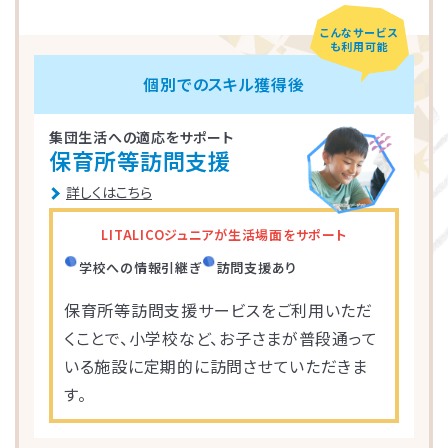
こんなサービス
LITALICOジュニア
LITALICOジュニア
LITALICOジュニア
LITALICOジュニア
LITALICOジュニア
LITALICOジュニア
LITALICOジュニア
LITALICOジュニア
LITALICOジュニア
LITALICOジュニア
LITALICOジュニア
LITALICOジュニア
LITALICOジュニア
LITALICOジュニア
LITALICOジュニア
も利用可能
神奈川エリアの教室一覧
茨城エリアの教室一覧
埼玉エリアの教室一覧
千葉エリアの教室一覧
東京エリアの教室一覧
愛知エリアの教室一覧
静岡エリアの教室一覧
三重エリアの教室一覧
大阪エリアの教室一覧
兵庫エリアの教室一覧
京都エリアの教室一覧
奈良エリアの教室一覧
宮城エリアの教室一覧
広島エリアの教室一覧
福岡エリアの教室一覧
個別でのスキル獲得後
集団生活への適応をサポート
さいたま市浦和区
名古屋市名東区
川崎市川崎区
静岡市駿河区
神戸市東灘区
京都市下京区
仙台市太白区
広島市中区
武蔵野市
四日市市
寝屋川市
北九州市
つくば市
船橋市
奈良市
保育所等訪問支援
詳しくはこちら
大阪市住之江区
北葛城郡王寺町
横浜市港北区
名古屋市北区
神戸市垂水区
京都市東山区
福岡市城南区
朝霞市
浦安市
豊島区
児童発達支援
児童発達支援
放課後等デイサービス
児童発達支援
児童発達支援
LITALICOジュニアが生活場面をサポート
つくば桜教室
東静岡駅前教室
四日市教室
仙台富沢教室
舟入町教室
LITALICOジュニア
LITALICOジュニア
LITALICOジュニア
LITALICOジュニア
LITALICOジュニア
名古屋市千種区
横浜市戸塚区
神戸市長田区
福岡市早良区
世田谷区
堺市北区
川口市
松戸市
学校への情報引継ぎ
訪問支援あり
仙台市青葉区
広島市南区
児童発達支援
児童発達支援
児童発達支援
保育所等訪問支援サービスをご利用いただ
さいたま市見沼区
相模原市中央区
名古屋市緑区
福岡市西区
八千代市
新宿区
高槻市
姫路市
つくば教室
静岡教室
四日市教室
くことで、小学校など、お子さまが普段通って
LITALICOジュニア
LITALICOジュニア
LITALICOジュニア
児童発達支援
児童発達支援
いる施設に定期的に訪問させていただきま
名古屋市瑞穂区
さいたま市緑区
川崎市中原区
福岡市東区
東大阪市
市川市
足立区
西宮市
仙台五橋教室
広島皆実教室
LITALICOジュニア
LITALICOジュニア
す。
名古屋市中村区
神戸市中央区
三郷市
流山市
日野市
厚木市
摂津市
春日市