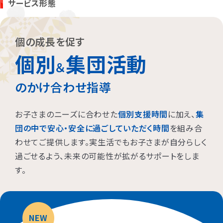
サービス形態
お子さまに対する適切な関わり方がわかることで、
育児ストレスが
減り、怒る回数が減る、ということが研究を通して実証されていま
す。
また、これまで1500名以上の方が受講され、「毎日のようにあっ
個の成長を促す
た癇癪が減った」「今まで何回言ってもやってくれなかった宿題をや
個別
集団活動
るようになった」など、多くの方にご好評をいただいています。
＆
のかけ合わせ指導
プログラムを聞くだけですか？
お子さまのニーズに合わせた
個別支援時間
に加え、
集
プログラムは、講座を聞くだけでなく、テキストに書き込んでいただ
団の中で安心・安全に過ごしていただく時間
を組み合
いたり、保護者さまと講師とで対話したりしながら進めます。
受講時に学んだ内容を自宅に帰ってお子さまに実践していただき、
わせてご提供します。実生活でもお子さまが自分らしく
その結果を後日報告いただき振り返りしていきます。
過ごせるよう、未来の可能性が拡がるサポートをしま
お子さまにあった関わりを習慣的に実践していただけるように、
座
す。
学と実践の繰り返しで講師がサポートしていきます。
NEW