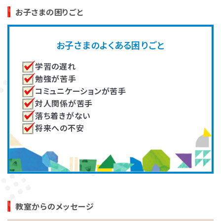
高畑 脩平
大川 真知子
お子さまの困りごと
発達障害とは
Q&A
作業療法士（OT）
未就学児の家族支援プログラム
著書『乳幼児期の感覚統合遊び』
の開発し、複数教室で実施。その
お子さまのよくある困りごと
『ADHDの子どもたち』『臨床 作業
他、各教室の指導員育成に従事。
個人情報保護方針
サイトマップ
療法』
学習の遅れ
勉強が苦手
コミュニケーションが苦手
対人関係が苦手
落ち着きがない
将来への不安
ホーム
井上（住友）いつか
吉田 有里
言語聴覚士
大学で非常勤講師として教育者
発達に凸凹のあるお子さんへの
の養成。新人研修や一定期間の
療育や自立支援、ご家族のサポー
振り返り研修などを担当し、指導
ト、指導者の育成、記事の監修等
の質を担保。
に従事。
教室からのメッセージ
LITALICOワンダー
LITALICO発達ナビ