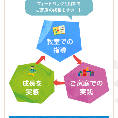
大阪市東淀川区
川崎市多摩区
八王子市
所沢市
フィードバックと相談で
ご家族の成長をサポート
横浜市緑区
越谷市
町田市
枚方市
川崎市高津区
大阪市中央区
志木市
品川区
大阪市阿倍野区
横浜市金沢区
江東区
横浜市中区
大阪市北区
立川市
横浜市都筑区
大阪市都島区
杉並区
横浜市西区
板橋区
横浜市旭区
大田区
横浜市青葉区
荒川区