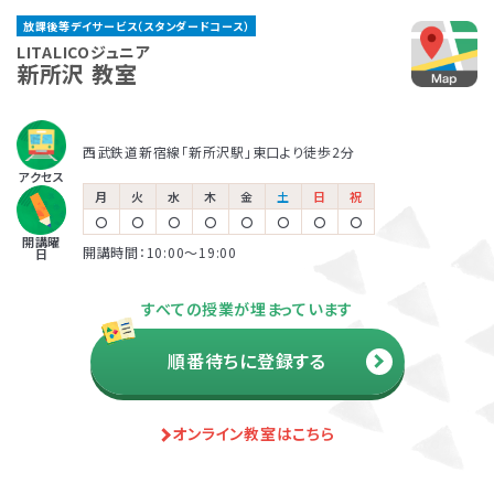
く、興味度高く学べるように工夫しています。さらに「どの
る、他の場面に広げていく、などにもつなげていくことが
ャルアドバイザー
放課後等デイサービス（スタンダードコース）
ような環境がお子さまにあっているのか」「何があったら
できます。
著書『家庭で無理なく楽しくでき
放課後等デイサービスとは、児童福祉法に基づくサービ
保育所等訪問支援とは、児童福祉法に基づくサービス
LITALICOジュニアでは、保護者さま向けのサービス「ペ
LITALICOジュニア
る生活・学習課題46― 自閉症
得意をいかせるのか」を分析することで、お子さまが過ご
新所沢 教室
スの一つです。早期に必要な指導を受け、将来的な本人
で、児童発達支援や放課後等デイサービスと同じ「障害
アレントトレーニング」というプログラムを提供していま
の子どものためのABA 基本プロ
しやすく、力を発揮しやすい環境整備も行っています。この
の負担を軽減するために、障害名の有無に関わらず、発
児通所支援」の一つです。保育所（保育園）や幼稚園、小
す。ペアレントトレーニングとは子育てのイライラを軽減
グラム』2008 など
環境整備については、保護者さまや園・学校にお伝えする
達の遅れが気になるお子さまの利用も幅広くおこなわれ
学校など、お子さまが普段通っている施設に支援員が訪
し、自分もお子さまも楽しくできるヒントがたくさん詰まっ
西武鉄道新宿線「新所沢駅」東口より徒歩2分
ことで日常に広げていきます。お子さまがより「自分らしく
ています。自治体の定める日数と自己負担額の範囲でご
問し、集団生活への適応をサポートします。
ている考え方を学ぶプログラムです。
児童発達支援
アクセス
生きること」を大切にし、個の要因と環境要因、双方にバ
利用可能です。
月
火
水
木
金
土
日
祝
松本 好
田中 康雄
ランスよく働きかけていきます。
〇
〇
〇
〇
〇
〇
〇
〇
開講曜
各教室を巡回し、行動面や学習面
北海道大学 名誉教授
開講時間：10:00〜19:00
日
放課後等デイサービス
などの困難ケースの相談窓口と
児童精神科医
利用者負担額の上限
して、指導員をサポート。
『発達障害の子どもの心と行動が
すべての授業が埋まっています
生活保護
市町村民税
市町村民税
わかる本』監修
受給世帯
課税世帯
課税世帯
順番待ちに登録する
市町村民税
前年度の年間所得
前年度の年間所得
890万円
890万円
課税世帯
までの世帯
までの世帯
負担上限月額
負担上限月額
負担上限月額
資料・体験授業のお問い合わせ
オンライン教室はこちら
0
4,600
37,200
円
円
円