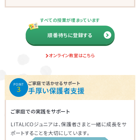
さいたま市大宮区
千葉市花見川区
名古屋市中区
福岡市博多区
葛飾区
大和市
池田市
すべての授業が埋まっています
千葉市中央区
大阪市平野区
太宰府市
茅ケ崎市
新座市
目黒区
順番待ちに登録する
福岡市中央区
江戸川区
堺市西区
戸田市
藤沢市
オンライン教室はこちら
さいたま市南区
横浜市鶴見区
大阪市此花区
北区
春日部市
中央区
鎌倉市
茨木市
ご家庭で活かせるサポート
POINT
3
手厚い保護者支援
相模原市緑区
富士見市
千代田区
堺市堺区
横浜市神奈川区
大阪市住吉区
西東京市
蕨市
ご家庭での実践をサポート
LITALICOジュニアは、保護者さまと一緒に成長をサ
さいたま市北区
横浜市磯子区
門真市向島町
練馬区
ポートすることを大切にしています。