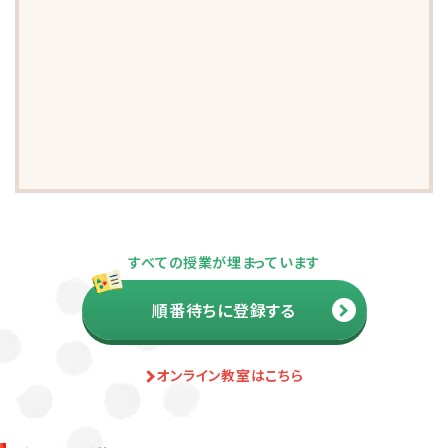
お子さまのやる気を引き出し、
すべての授業が埋まっています
保護者さまの
ストレス軽減
に役立つ
順番待ちに登録する
子育ての工夫を学ぶことができます。
オンライン教室はこちら
よくある質問
ペアレントトレーニングを受講するとどんな効果がありますか？