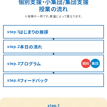
個別支援・小集団/集団支援
授業の流れ
※授業の一例です。教室によって異なります。
はじまりの
挨拶
step.1
本日の流れ
step.2
プログラム
個別
集団
step.3
フィード
バック
step.4
step.1