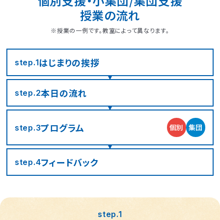
個別支援・小集団/集団支援
授業の流れ
※授業の一例です。教室によって異なります。
はじまりの
挨拶
step.1
本日の流れ
step.2
プログラム
個別
集団
step.3
フィード
バック
step.4
step.1