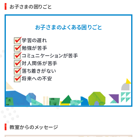
高畑 脩平
大川 真知子
お子さまの困りごと
発達障害とは
Q&A
作業療法士（OT）
未就学児の家族支援プログラム
著書『乳幼児期の感覚統合遊び』
の開発し、複数教室で実施。その
お子さまのよくある困りごと
『ADHDの子どもたち』『臨床 作業
他、各教室の指導員育成に従事。
個人情報保護方針
サイトマップ
療法』
学習の遅れ
勉強が苦手
コミュニケーションが苦手
対人関係が苦手
落ち着きがない
将来への不安
ホーム
井上（住友）いつか
吉田 有里
言語聴覚士
大学で非常勤講師として教育者
発達に凸凹のあるお子さんへの
の養成。新人研修や一定期間の
療育や自立支援、ご家族のサポー
振り返り研修などを担当し、指導
ト、指導者の育成、記事の監修等
の質を担保。
に従事。
教室からのメッセージ
LITALICOワンダー
LITALICO発達ナビ