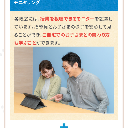
モニタリング
海老名市
各教室には、
授業を視聴できるモニター
を設置し
ています。指導員とお子さまの様子を安心して見
相模原市
ることができ、
ご自宅でのお子さまとの関わり方
も学ぶこと
ができます。