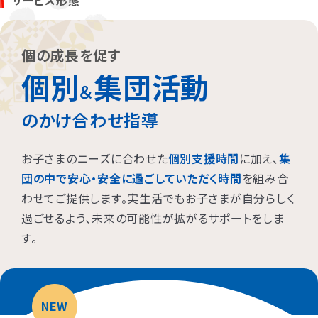
サービス形態
お子さまに対する適切な関わり方がわかることで、
育児ストレスが
減り、怒る回数が減る、ということが研究を通して実証されていま
す。
また、これまで1500名以上の方が受講され、「毎日のようにあっ
個の成長を促す
た癇癪が減った」「今まで何回言ってもやってくれなかった宿題をや
個別
集団活動
るようになった」など、多くの方にご好評をいただいています。
＆
のかけ合わせ指導
プログラムを聞くだけですか？
お子さまのニーズに合わせた
個別支援時間
に加え、
集
プログラムは、講座を聞くだけでなく、テキストに書き込んでいただ
団の中で安心・安全に過ごしていただく時間
を組み合
いたり、保護者さまと講師とで対話したりしながら進めます。
わせてご提供します。実生活でもお子さまが自分らしく
受講時に学んだ内容を自宅に帰ってお子さまに実践していただき、
その結果を後日報告いただき振り返りしていきます。
過ごせるよう、未来の可能性が拡がるサポートをしま
お子さまにあった関わりを習慣的に実践していただけるように、
座
す。
学と実践の繰り返しで講師がサポートしていきます。
NEW