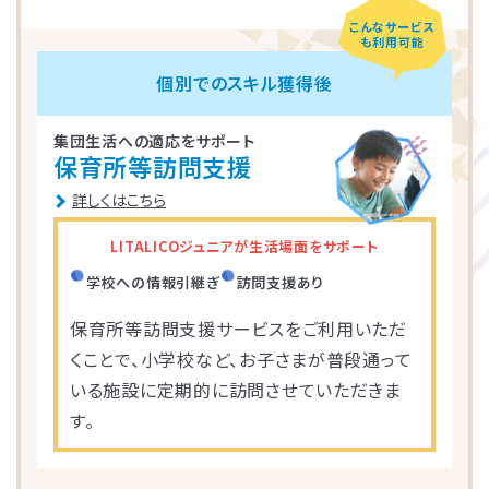
こんなサービス
も利用可能
LITALICOジュニア
LITALICOジュニア
LITALICOジュニア
LITALICOジュニア
LITALICOジュニア
LITALICOジュニア
LITALICOジュニア
LITALICOジュニア
LITALICOジュニア
LITALICOジュニア
LITALICOジュニア
LITALICOジュニア
LITALICOジュニア
LITALICOジュニア
LITALICOジュニア
個別でのスキル獲得後
神奈川エリアの教室一覧
茨城エリアの教室一覧
埼玉エリアの教室一覧
千葉エリアの教室一覧
東京エリアの教室一覧
愛知エリアの教室一覧
静岡エリアの教室一覧
三重エリアの教室一覧
大阪エリアの教室一覧
兵庫エリアの教室一覧
京都エリアの教室一覧
奈良エリアの教室一覧
宮城エリアの教室一覧
広島エリアの教室一覧
福岡エリアの教室一覧
集団生活への適応をサポート
保育所等訪問支援
さいたま市浦和区
名古屋市名東区
川崎市川崎区
静岡市駿河区
神戸市東灘区
京都市下京区
仙台市太白区
広島市中区
武蔵野市
四日市市
寝屋川市
北九州市
つくば市
船橋市
奈良市
詳しくはこちら
大阪市住之江区
北葛城郡王寺町
横浜市港北区
名古屋市北区
神戸市垂水区
京都市東山区
福岡市城南区
朝霞市
浦安市
豊島区
児童発達支援
児童発達支援
放課後等デイサービス
児童発達支援
児童発達支援
LITALICOジュニアが生活場面をサポート
つくば桜教室
東静岡駅前教室
四日市教室
仙台富沢教室
舟入町教室
LITALICOジュニア
LITALICOジュニア
LITALICOジュニア
LITALICOジュニア
LITALICOジュニア
名古屋市千種区
横浜市戸塚区
神戸市長田区
福岡市早良区
世田谷区
堺市北区
川口市
松戸市
学校への情報引継ぎ
訪問支援あり
仙台市青葉区
広島市南区
児童発達支援
児童発達支援
児童発達支援
保育所等訪問支援サービスをご利用いただ
さいたま市見沼区
相模原市中央区
名古屋市緑区
福岡市西区
八千代市
新宿区
高槻市
姫路市
くことで、小学校など、お子さまが普段通って
つくば教室
静岡教室
四日市教室
LITALICOジュニア
LITALICOジュニア
LITALICOジュニア
児童発達支援
児童発達支援
いる施設に定期的に訪問させていただきま
名古屋市瑞穂区
さいたま市緑区
川崎市中原区
福岡市東区
東大阪市
市川市
足立区
西宮市
す。
仙台五橋教室
広島皆実教室
LITALICOジュニア
LITALICOジュニア
名古屋市中村区
神戸市中央区
三郷市
流山市
日野市
厚木市
摂津市
春日市