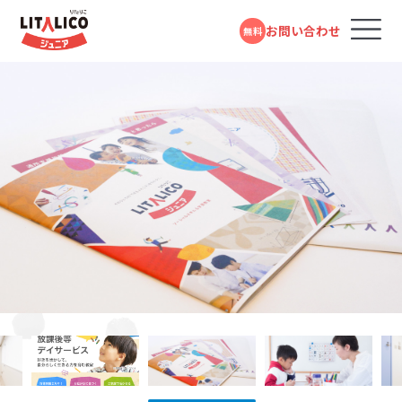
お問い合わせ
無料
コースのご案内
各教室のコースについて
100％自己負担で完全マンツーマンの
パーソナルコース
発達支援が受けられる教室
パーソナルコース
LITALICOジュニアではお子さまの困りごとを「個」の要
応用行動分析学とは、さまざまな研究で明らかにされた
LITALICOジュニアでは、お子さまの発達段階をより詳し
LITALICOジュニアの教育プログラムや指導員の研修は
LITALICOジュニアでは、指導の質を高めるため、育成研
LITALICOジュニアでは、自社でアセスメントツールや教
フォームで
発達障害や学習障害があるお子さまや発達が気にな
LITALICOジュニアとは
因と「環境」の要因の組み合わさりによって生じるものと
行動の原理を日常の問題解決に応用していく学問です。
く知りお子さまに合ったステップで指導の計画をたてら
発達障害児支援の専門家である井上雅彦教授（鳥取大
修をパスしたチューター、さらにエリア単位にスーパーバ
材プログラムの開発を行なっています。様々なお子さまの
問い合わせる
LITALICOジュニア
るお子さまを支援する学習塾・幼児教室です。受給者証
石神井公園西口教室
考えています。お子さまの「できる」が増えること、つまり
「行動に先立つきっかけ」と「行動の直後起きる結果」に着
れるように、独自のスキルリストを使用し、今のスキル獲
学大学院）、田中康雄医師（北海道大学名誉教授）による
イザーを配置し、授業のアドバイスや指導員の育成に努
特性や興味にあったプログラムを選択できるようこれま
の有無に関係なく、すぐにご利用いただけます。
個の側の変化も大事ですが、例えば「車いすに乗っている
目することで、行動が起こる理由や仕組みを分析し、理解
得状況を確認しています。スキルの内容は、人間の発達
監修をいただいています。また言語聴覚士や作業療法士
めています。指導員は、定期的に研修を受けながら指導
で約１万点以上の教材を開発しています。
教室を探す
電話で問い合わせる
西武池袋線「石神井公園駅」より徒歩5分
対象年齢：0歳～高校3年
人×階段」の組み合わせで生じる困りは「車いすに乗って
を深める考え方です。同じ行動でも、場面によって理由が
段階や学習指導要領などを参考にし、一人ひとりが自分
による研修やプログラム開発も行っています。
のスキルを高め、科学的理論に基づき、「なぜその行動を
0120-974-763
スタンダードコース
平日10:00～17:00／祝日除く
いる人×エレベーター」と環境を変えることでも減少し
異なる場合もありますし、一見違う行動でも理由が同じ
らしく生きるために必要なスキルを抽出したものです。お
するのか」環境や過去の背景、直前の刺激などに分けて、
成長事例
児童福祉法に基づき運営している福祉サービスです。
ます。そのためLITALICOジュニアでは、お子さまの「やり
という場合もあります。行動の理由について考えていくこ
子さまごとに得意なこと・苦手なことは異なりますので、
お子さまの困難さの要因を分析し、最適なアプローチ方
児童発達支援（0歳～年長）、放課後等デイサービス
井上 雅彦
たい!」をかなえるためのスキルを獲得できるように、また
とで、よりお子さまに合ったサポート方法を見つけること
身辺の自立や発信/表現、セルフコントロールなど10項
法を考えます。
入会までの流れ
（小学1年～高校3年）に分かれており、受給者証をお持
「できる」「できた」を増やしていくために、お子さま一人ひ
ができます。また、行動の原理を利用することで、新しい
目でチェックしています。
鳥取大学 大学院
ちの方がご利用いただけます。
医学系研究科 臨床心理学講座
とりにあった得意な学び方や好きなものを活用して楽し
行動を獲得したり、できていることを継続的に続けられ
教授／LITALICO研究所 スペシ
お役立ちコラム