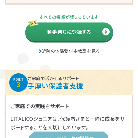
さいたま市大宮区
千葉市花見川区
名古屋市中区
福岡市博多区
葛飾区
大和市
池田市
すべての授業が埋まっています
千葉市中央区
大阪市平野区
太宰府市
茅ケ崎市
新座市
目黒区
順番待ちに登録する
福岡市中央区
江戸川区
堺市西区
戸田市
藤沢市
近隣の体験受付中教室を見る
さいたま市南区
横浜市鶴見区
大阪市此花区
北区
春日部市
中央区
鎌倉市
茨木市
ご家庭で活かせるサポート
POINT
3
手厚い保護者支援
相模原市緑区
富士見市
千代田区
堺市堺区
ご家庭での実践をサポート
横浜市神奈川区
大阪市住吉区
西東京市
蕨市
LITALICOジュニアは、保護者さまと一緒に成長をサ
さいたま市北区
横浜市磯子区
門真市向島町
練馬区
ポートすることを大切にしています。