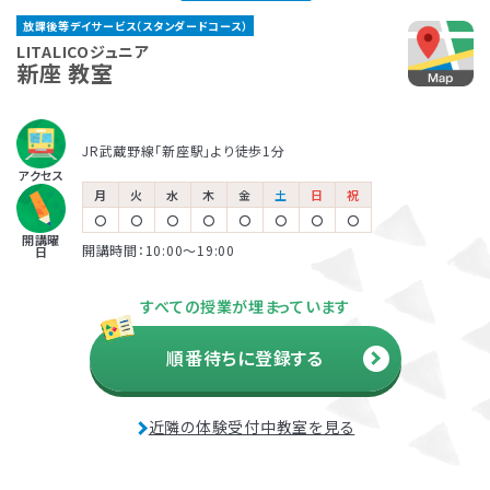
く、興味度高く学べるように工夫しています。さらに「どの
る、他の場面に広げていく、などにもつなげていくことが
ャルアドバイザー
放課後等デイサービス（スタンダードコース）
ような環境がお子さまにあっているのか」「何があったら
できます。
著書『家庭で無理なく楽しくでき
放課後等デイサービスとは、児童福祉法に基づくサービ
保育所等訪問支援とは、児童福祉法に基づくサービス
LITALICOジュニアでは、保護者さま向けのサービス「ペ
LITALICOジュニア
る生活・学習課題46― 自閉症
得意をいかせるのか」を分析することで、お子さまが過ご
新座 教室
スの一つです。早期に必要な指導を受け、将来的な本人
で、児童発達支援や放課後等デイサービスと同じ「障害
アレントトレーニング」というプログラムを提供していま
の子どものためのABA 基本プロ
しやすく、力を発揮しやすい環境整備も行っています。この
の負担を軽減するために、障害名の有無に関わらず、発
児通所支援」の一つです。保育所（保育園）や幼稚園、小
す。ペアレントトレーニングとは子育てのイライラを軽減
グラム』2008 など
環境整備については、保護者さまや園・学校にお伝えする
達の遅れが気になるお子さまの利用も幅広くおこなわれ
学校など、お子さまが普段通っている施設に支援員が訪
し、自分もお子さまも楽しくできるヒントがたくさん詰まっ
JR武蔵野線「新座駅」より徒歩1分
ことで日常に広げていきます。お子さまがより「自分らしく
ています。自治体の定める日数と自己負担額の範囲でご
問し、集団生活への適応をサポートします。
ている考え方を学ぶプログラムです。
児童発達支援
アクセス
生きること」を大切にし、個の要因と環境要因、双方にバ
利用可能です。
月
火
水
木
金
土
日
祝
松本 好
田中 康雄
ランスよく働きかけていきます。
〇
〇
〇
〇
〇
〇
〇
〇
開講曜
各教室を巡回し、行動面や学習面
北海道大学 名誉教授
開講時間：10:00〜19:00
日
放課後等デイサービス
などの困難ケースの相談窓口と
児童精神科医
利用者負担額の上限
して、指導員をサポート。
『発達障害の子どもの心と行動が
すべての授業が埋まっています
生活保護
市町村民税
市町村民税
わかる本』監修
受給世帯
課税世帯
課税世帯
順番待ちに登録する
市町村民税
前年度の年間所得
前年度の年間所得
890万円
890万円
課税世帯
までの世帯
までの世帯
負担上限月額
負担上限月額
負担上限月額
資料・体験授業のお問い合わせ
近隣の体験受付中教室を見る
0
4,600
37,200
円
円
円