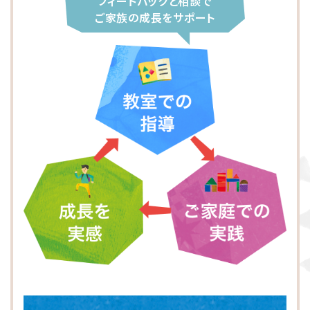
フィードバックと相談で
大阪市東淀川区
川崎市多摩区
八王子市
所沢市
ご家族の成長をサポート
横浜市緑区
越谷市
町田市
枚方市
川崎市高津区
大阪市中央区
志木市
品川区
大阪市阿倍野区
横浜市金沢区
江東区
横浜市中区
大阪市北区
立川市
横浜市都筑区
大阪市都島区
杉並区
横浜市西区
板橋区
横浜市旭区
大田区
横浜市青葉区
荒川区