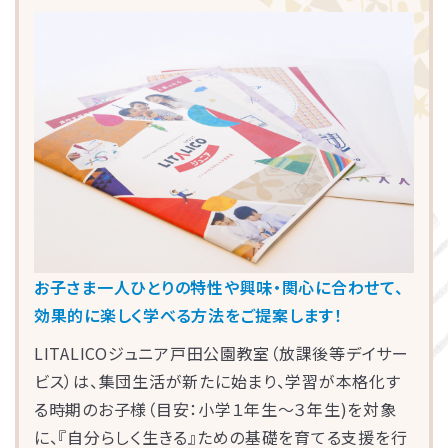
LITALICOライフ
LITALICOワークス
LITALICO仕事ナビ
LITALICOキャリア
LITALICO教育ソフト
LITALICO発達特性検査
LITALICO研究所
他にも発達障害児教育の分野において専門性の高
いスーパーバイザーが多数在籍し、各教室の指導
員の育成・サポートを行っています。
お子さま一人ひとりの特性や興味・関心に合わせて、
効果的に楽しく学べる方法をご提案します！
LITALICOジュニア戸田公園教室（放課後等デイサー
ビス）は、集団生活が新たに始まり、学習が本格化す
る時期のお子様（目安：小学１年生〜３年生)を対象
に、『自分らしく生きる』ための基礎を育てる支援を行