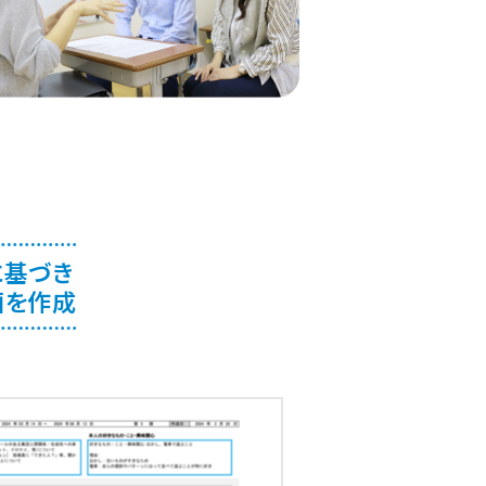
溝ノ口
見
渡
東口
川口
ラーザ
水
井公園
寺
関内
に基づき
画を作成