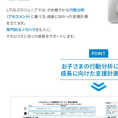
援
三萩野
福岡別府
藤崎
福岡橋本
和白
香椎
北朝霞
茅ヶ崎
高座渋谷
東川口
東大宮
鶴見
東戸塚駅前
東浦和
三郷
大船
新座
援
山
あびこ
三条
奈良王寺
垂水
大日
新長田
新大阪
姫路
枚方
西宮
なんば・日本橋
三宮
援
援
援
援
援
春日原
太宰府
福岡中央
園
田
城
中浦和
六町
橋本
日野
反町
春日部
堀切菖蒲園
新杉田
鳩ヶ谷
中野島
ふじみ野
都立大学
中山
わらび
竹ノ塚
武蔵
梅田
京橋
新浦安
八千代台
行徳
流山おおたかの森
LITALICOジュニアでは、きめ細やかな
行動分析
桜
ま宮原
庫
駅前
沢
尾久
平安通
広島皆実
つくば
桜木町
仙台五橋
静岡
大宮
銀座新富町
今池
センター南
所沢
有松
江戸川橋
新所沢
新瑞橋
藤沢
南越谷
西武柳沢
横浜西口
名駅
越谷
名古屋伏
浮間舟
横浜
イサービス
イサービス
イサービス
イサービス
郷
松戸
千葉
本八幡
（アセスメント）
に基づき、成長に向かった支援計画
イサービス
八王子北
綱島
川崎
東武練馬
関内
中目黒
溝の口
門前仲町
二俣川
たまプ
お茶の
イサービス
三宮
口
東戸塚
駒沢
板橋
相模大野北口
自由が丘
相模大野
蒲田
成城
石神
三萩野
博多千代
太宰府
を立てます。
イサービス
り
あびこ
新大阪
枚方
なんば・日本橋
天王
イサービス
西日暮里
立川南口
大井町東口
八王子
専門的なノウハウ
をもとに、
京橋
台
幕張本郷
千葉
イサービス
新座
戸田公園
大宮
所沢
新所沢
南越谷
そのひとりに合った成長をサポートします。
イサービス
前
茅ヶ崎
武蔵小杉
本厚木
高座渋谷
鶴見
渡
センター南
お茶の水
藤沢
池袋西口
横浜東口
駒沢
新横浜
立川南口
綱島
海老名
相模大野北口
POINT
お子さまの行動分析
成長に向けた支援計