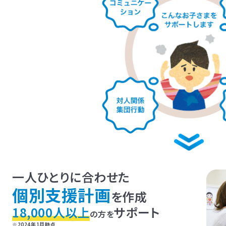
LITALICOジュニア
LITALICOジュニア
神奈川エリアの教室一覧
LITALICOジュニア
東京エリアの教室一覧
埼玉エリアの教室一覧
LITALICOジュニア
LITALICOジュニア
千葉エリアの教室一覧
大阪エリアの教室一覧
LITALICOジュニア
LITALICOジュニア
LITALICOジュニア
LITALICOジュニア
LITALICOジュニア
一人ひとりに合わせた
福岡エリアの教室一覧
三重エリアの教室一覧
兵庫エリアの教室一覧
京都エリアの教室一覧
奈良エリアの教室一覧
武蔵小杉
溝の口
横浜桜木町
センター南
横
LITALICOジュニア
LITALICOジュニア
LITALICOジュニア
LITALICOジュニア
LITALICOジュニア
個別支援計画
池袋東口
経堂
お茶の水
中目黒
石神井公
を作成
茨城エリアの教室一覧
愛知エリアの教室一覧
静岡エリアの教室一覧
宮城エリアの教室一覧
広島エリアの教室一覧
浦和
明大前
三軒茶屋
高田馬場
月島
東銀座
援
18,000人以上
サポート
援
大井町
立川
荻窪
池袋
の方を
船橋
北加賀屋
北花田
摂津富田
東大阪長田
千
援
援
前
大倉山
戸塚
相模原駅前
武蔵小杉
本厚
援
援
援
援
平野
おおとり
此花
茨木
堺東
なかもず
※2024年1月時点