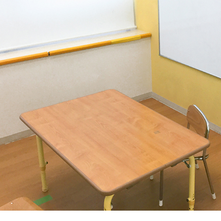
教室
教室
市営地下鉄 東山線・鶴舞線 「伏見駅」より徒歩1分
COジュニア
JR・近鉄名古屋線・名古屋市営地下鉄・名鉄名古屋本線・名
COジュニア
屋臨海高速鉄道あおなみ線「名古屋駅」より徒歩7分
屋伏見教室
教室
名古屋市営地下鉄桜通線「太閤通駅」より徒歩5分
さまのやる気を引き出し、
保護者さまの
ストレス軽減
に
名古屋市営東山線「一社駅」より徒歩4分
COジュニア
名古屋市営名城線「平安通駅」より徒歩1分
COジュニア
子育ての工夫を学ぶことができます。
教室
通教室
ある質問
JR・近鉄名古屋線・名古屋市営地下鉄・名鉄名古屋本線・名
COジュニア
屋臨海高速鉄道あおなみ線「名古屋駅」より徒歩7分
教室
ペアレントトレーニングを受講するとどんな効果がありますか？
名古屋市営地下鉄桜通線「太閤通駅」より徒歩5分
お子さまに対する適切な関わり方がわかることで、
育児ストレスが減り、怒る回数が
うことが研究を通して実証されています。
また、これまで1500名以上の方が受講され
名古屋市営名城線「平安通駅」より徒歩1分
COジュニア
のようにあった癇癪が減った」「今まで何回言ってもやってくれなかった宿題をやるよ
通教室
た」など、多くの方にご好評をいただいています。
プログラムを聞くだけですか？