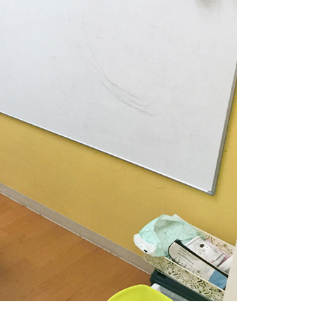
古
役立つ
古
減る、とい
、「毎日
うになっ