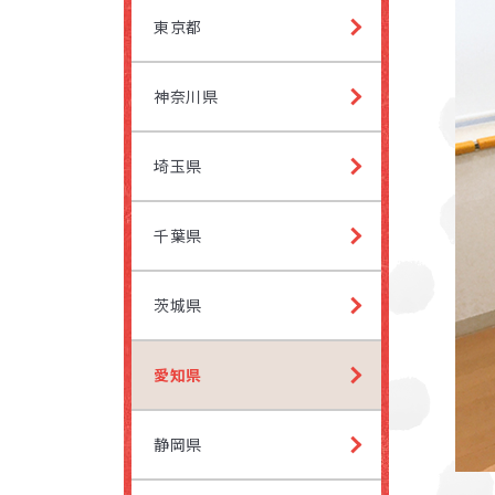
有松
一社
東京都
LITALI
LITALI
神奈川県
名古
名駅
埼玉県
お子
LITALI
LITALI
一社
平安
千葉県
よく
LITALI
名駅
茨城県
愛知県
LITALI
平安
静岡県