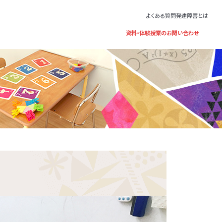
よくある質問
発達障害とは
資料・体験授業のお問い合わせ
基づくサ
けのサ
サービ
プログラ
。保育所
ングと
まが普
子さま
いる福祉サ
団生活
いる考
歳～年長）、
1年～高校3
証をお持ちの