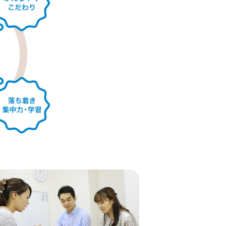
浜
園西口
赤羽
里丘
木