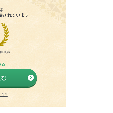
は
持されています
7-8月）
きる
込む
こちら