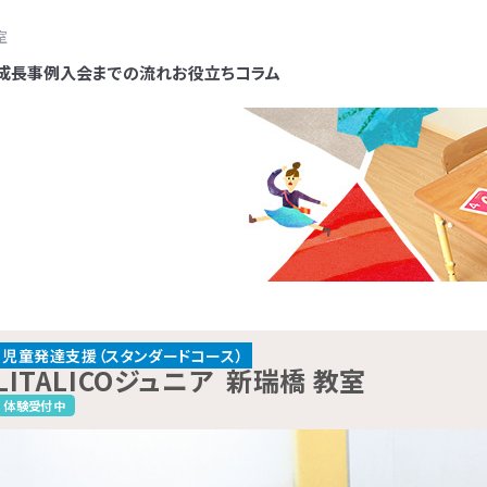
室
成長事例
入会までの流れ
お役立ちコラム
各教室のコースについて
保育所等訪問支援とは、児童福祉法に
LITALICOジュニアでは、保護者さま向
無料体験受付中
ードコース
ービスで、児童発達支援や放課後等デイ
ービス「ペアレントトレーニング」という
スと同じ「障害児通所支援」の一つです
ムを提供しています。ペアレントトレーニ
ルコース
スタンダードコース
ォームで
問い合わせる
（保育園）や幼稚園、小学校など、お子さ
は子育てのイライラを軽減し、自分もお
名鉄名古屋線「有松駅」より徒歩1分
COジュニア
や学習障害があるお子さまや発
児童福祉法に基づき運営して
段通っている施設に支援員が訪問し、集
も楽しくできるヒントがたくさん詰まって
教室
なるお子さまを支援する学習
ービスです。児童発達支援（0
話で問い合わせる
0120-974-763
への適応をサポートします。
え方を学ぶプログラムです。
教室です。受給者証の有無に関係
放課後等デイサービス（小学
児童発達支援（スタンダードコース）
10:00～17:00／祝日除く
LITALICOジュニア
新瑞橋 教室
市営地下鉄 東山線・鶴舞線 「伏見駅」より徒歩1分
ぐにご利用いただけます。
年）に分かれており、受給者
COジュニア
屋伏見教室
体験受付中
：0歳～高校3年
方がご利用いただけます。
名鉄名古屋線「有松駅」より徒歩1分
COジュニア
名古屋市営東山線「一社駅」より徒歩4分
COジュニア