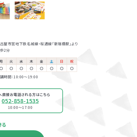
まと講師
報告いた
しで講師
古屋市営地下鉄名城線・桜通線「新瑞橋駅」より
歩2分
月
火
水
木
金
土
日
祝
〇
〇
〇
〇
〇
〇
〇
〇
講時間：10:00〜19:00
へ直接お電話される方は
こちら
052-858-1535
10:00～17:00
きる