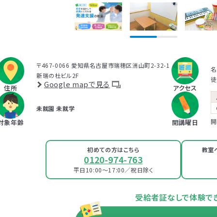
プログラムは、講座を聞くだけでなく、テキストに書き込んでいただいたり、保護者さ
とで対話したりしながら進めます。
受講時に学んだ内容を自宅に帰ってお子さまに実践していただき、その結果を後日
だき振り返りしていきます。
お子さまにあった関わりを習慣的に実践していただけるように、
座学と実践の繰り返
がサポートしていきます。
〒467-0066 愛知県名古屋市瑞穂区洲山町2-32-1
名
新瑞の杜ビル2F
徒
Google mapで見る
住所
アクセス
未就園
未就学
開
対象年齢
開講曜日
初めての方はこちら
教室
0120-974-763
平日10:00～17:00
／
祝日除く
受給者証なしで体験で