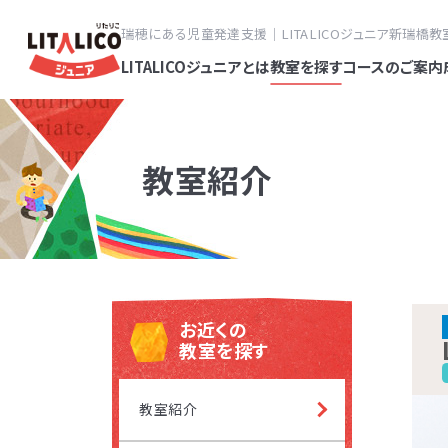
瑞穂にある児童発達支援｜LITALICOジュニア新瑞橋教
LITALICOジュニアとは
教室を探す
コースのご案内
教室紹介
スタンダ
パーソナ
フ
LITALI
発達障害
有松
達が気に
電
塾・幼児
お近くの
平日
教室を探す
なく、す
LITALI
名古
対象年齢
教室紹介
LITALI
LITALI