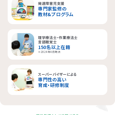
発達障害児支援
専門家監修の
横浜市都筑区
大阪市都島区
杉並区
教材&プログラム
横浜市西区
板橋区
理学療法士・作業療法士
横浜市旭区
大田区
言語聴覚士
150名以上在籍
横浜市青葉区
荒川区
※2024年4月時点
海老名市
スーパーバイザーによる
専門性の高い
相模原市
育成・研修制度