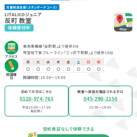
横浜東口教室
桜木町教室
児童発達支援（スタンダードコース）
JR「横浜駅」より徒歩5分
保育所等訪問支援とは、児童福祉法に基づくサービスで、児童
LITALICOジュニアでは、保護者さま向けのサービス「ペアレ
LITALICOジュニア
京浜急行「神奈川駅」より徒歩4分
JR・ブルーライン 「桜木町駅」より徒歩5分
反町 教室
発達支援や放課後等デイサービスと同じ「障害児通所支援」の
ントトレーニング」というプログラムを提供しています。ペアレ
京急「日ノ出町駅」より徒歩6分
体験受付中
一つです。保育所（保育園）や幼稚園、小学校など、お子さまが
ントトレーニングとは子育てのイライラを軽減し、自分もお子さ
LITALICOジュニア
普段通っている施設に支援員が訪問し、集団生活への適応を
まも楽しくできるヒントがたくさん詰まっている考え方を学ぶプ
LITALICOジュニア
横浜西口教室
関内教室
サポートします。
ログラムです。
東急東横線「反町駅」より徒歩3分
児童発達支援
JR・市営地下鉄「横浜駅」より徒歩6分
市営地下鉄ブルーライン「三ッ沢下町駅」より徒歩10分
相鉄線「平沼橋駅」より徒歩5分
JR根岸線「関内駅」より徒歩4分
アクセス
横浜市営地下鉄ブルーライン「関内駅」より徒歩1分
月
火
水
木
金
土
日
祝
〇
〇
〇
〇
〇
〇
〇
〇
LITALICOジュニア
放課後等デイサービス
開講曜
LITALICOジュニア
桜木町教室
開講時間：10:00〜19:00
日
新横浜教室
JR・ブルーライン 「桜木町駅」より徒歩5分
初めての方はこちら
教室へ直接お電話される方は
京急「日ノ出町駅」より徒歩6分
JR「新横浜駅」より徒歩6分
0120-974-763
045-290-2150
市営地下鉄ブルーライン「新横浜駅」より徒歩6分
平日10:00～17:00
10:00～18:00
LITALICOジュニア
祝日除く
100％自己負担で完全マンツーマンの
関内教室
パーソナルコース
資料・体験授業のお問い合わせ
発達支援が受けられる教室
JR根岸線「関内駅」より徒歩4分
受給者証なしで体験できる
横浜市営地下鉄ブルーライン「関内駅」より徒歩1分
LITALICOジュニア