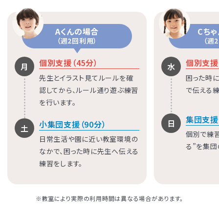
Aくんの場合
Cち
（週2回利用）
（週
個別支援（45分）
個別支援（
月
水
先生とイラスト見てルールを確
困った時に
認してから、ルール通り遊ぶ練習
で伝える練
を行います。
集団支援
日
小集団支援（90分）
土
個別で練
日常生活や園に近い教室環境の
る”を集団
なかで、困った時に先生へ伝える
練習をします。
※教室により実際の利用時間は異なる場合があります。