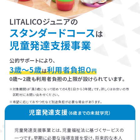
LITALICOジュニアの
スタンダードコース
は
児童発達支援事業
公的サポートにより、
3歳～5歳
利用者負担０
は
円
0歳～2歳も利用者負担の上限が設けられています。
対象期間は「満3歳になって初めての4月1日から3年間」です。詳しくはお住いの市
区町村にお問い合わせください。
希望に応じておやつ代など別途負担が必要な場合があります。
児童発達支援
（6歳までの未就学児）
児童発達支援事業とは、児童福祉法に基づくサービスの
一つです。早期に必要な指導支援を受け、将来的な本人