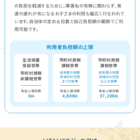
の負担を軽減するために、障害名の有無に関わらず、発
達の遅れが気になるお子さまの利用も幅広く行なわれて
います。自治体の定める日数と自己負担額の範囲でご利
用可能です。
利用者負担額の上限
生活保護
市町村民税
市町村民税
受給世帯
課税世帯
課税世帯
市町村民税
前年度の年間
前年度の年間
所得890万円
所得890万円
非課税世帯
までの世帯
以上の世帯
負担上限月額
負担上限月額
負担上限月額
0
4,600
37,200
円
円
円