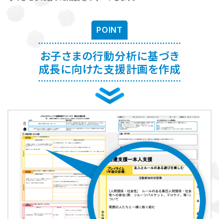
お子さまに対する適切な関わり方がわかることで、
育児ストレスが減
り、怒る回数が減る、ということが研究を通して実証されています。
ま
POINT
た、これまで1500名以上の方が受講され、「毎日のようにあった癇癪
が減った」「今まで何回言ってもやってくれなかった宿題をやるように
なった」など、多くの方にご好評をいただいています。
お子さまの行動分析に基づき
成長に向けた支援計画を作成
プログラムを聞くだけですか？
プログラムは、講座を聞くだけでなく、テキストに書き込んでいただい
たり、保護者さまと講師とで対話したりしながら進めます。
受講時に学んだ内容を自宅に帰ってお子さまに実践していただき、そ
の結果を後日報告いただき振り返りしていきます。
お子さまにあった関わりを習慣的に実践していただけるように、
座学
と実践の繰り返しで講師がサポートしていきます。