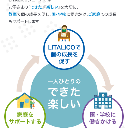
お子さまの「
できた
」「
楽しい
」を大切に、
教室
で個の成長を促し、
園・学校
に働きかけ、
ご家庭
での成長
もサポートします。