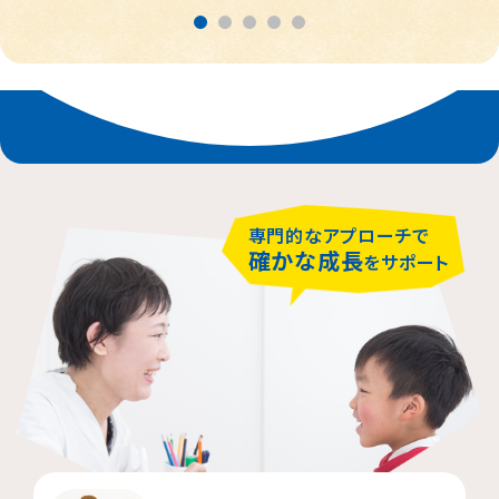
春日部市
中央区
鎌倉市
茨木市
相模原市緑区
富士見市
千代田区
堺市堺区
横浜市神奈川区
大阪市住吉区
西東京市
蕨市
さいたま市北区
横浜市磯子区
門真市向島町
練馬区
専門的なアプローチで
大阪市東淀川区
川崎市多摩区
八王子市
所沢市
確かな成長
をサポート
横浜市緑区
越谷市
町田市
枚方市
川崎市高津区
大阪市中央区
志木市
品川区
大阪市阿倍野区
横浜市金沢区
江東区
横浜市中区
大阪市北区
立川市