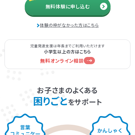
無料体験に申し込む
横浜教室
LITALICOジュニア
発達障害とは
Q&A
新横浜教室
JR「横浜駅」より徒歩3分
京浜急行「神奈川駅」より徒歩3分
体験の枠がなかった方はこちら
JR「新横浜駅」より徒歩6分
個人情報保護方針
サイトマップ
市営地下鉄ブルーライン「新横浜駅」より徒歩6分
LITALICOジュニア
横浜桜木町教室
児童発達支援は年長までご利用いただけます
小学生以上の方はこちら
JR・ブルーライン「桜木町駅」より徒歩5分
京急線「日ノ出町駅」より徒歩7分
無料オンライン相談
ホーム
お子さまのよくある
困りごと
をサポート
LITALICOワンダー
LITALICO発達ナビ