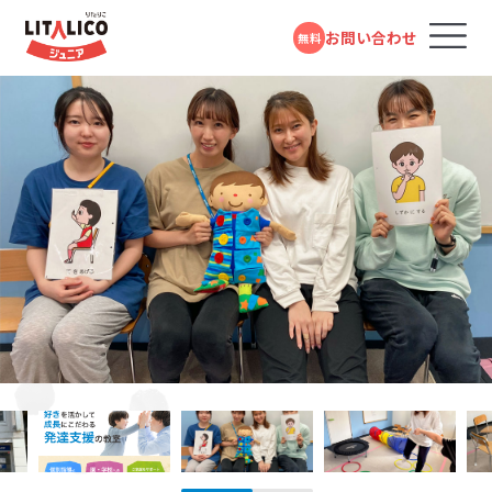
お問い合わせ
無料
コースのご案内
各教室のコースについて
無料体験受付中
スタンダードコース
パーソナルコース
フォームで
発達障害や学習障害があるお子さまや発達が気に
LITALICOジュニアとは
LITALICOジュニア
問い合わせる
なるお子さまを支援する学習塾・幼児教室です。受給
横浜東口教室
者証の有無に関係なく、すぐにご利用いただけます。
教室を探す
電話で問い合わせる
JR「横浜駅」より徒歩5分
対象年齢：0歳～高校3年
京浜急行「神奈川駅」より徒歩4分
0120-974-763
スタンダードコース
平日10:00～17:00／祝日除く
成長事例
LITALICOジュニア
児童福祉法に基づき運営している福祉サービスで
横浜西口教室
す。児童発達支援（0歳～年長）、放課後等デイサービ
入会までの流れ
JR・市営地下鉄「横浜駅」より徒歩6分
ス（小学1年～高校3年）に分かれており、受給者証を
相鉄線「平沼橋駅」より徒歩5分
お持ちの方がご利用いただけます。
LITALICOジュニア
お役立ちコラム
LITALICOジュニア