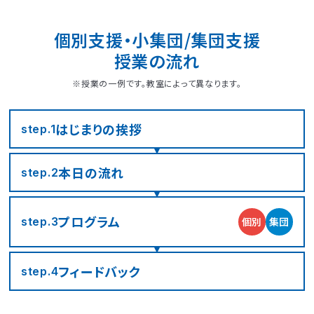
個別支援・小集団/集団支援
授業の流れ
※授業の一例です。教室によって異なります。
はじまりの
挨拶
step.1
本日の流れ
step.2
LITALICOジュニア
LITALICOジュニア
LITALICOジュニア
LITALICOジュニア
LITALICOジュニア
LITALICOジュニア
LITALICOジュニア
LITALICOジュニア
LITALICOジュニア
LITALICOジュニア
LITALICOジュニア
LITALICOジュニア
LITALICOジュニア
LITALICOジュニア
LITALICOジュニア
神奈川エリアの教室一覧
茨城エリアの教室一覧
埼玉エリアの教室一覧
千葉エリアの教室一覧
東京エリアの教室一覧
愛知エリアの教室一覧
静岡エリアの教室一覧
三重エリアの教室一覧
大阪エリアの教室一覧
兵庫エリアの教室一覧
京都エリアの教室一覧
奈良エリアの教室一覧
宮城エリアの教室一覧
広島エリアの教室一覧
福岡エリアの教室一覧
プログラム
個別
集団
step.3
さいたま市浦和区
名古屋市名東区
川崎市川崎区
静岡市駿河区
神戸市東灘区
京都市下京区
仙台市太白区
広島市中区
武蔵野市
四日市市
寝屋川市
北九州市
つくば市
船橋市
奈良市
フィード
バック
step.4
大阪市住之江区
北葛城郡王寺町
横浜市港北区
名古屋市北区
神戸市垂水区
京都市東山区
福岡市城南区
朝霞市
浦安市
豊島区
児童発達支援
児童発達支援
放課後等デイサービス
児童発達支援
児童発達支援