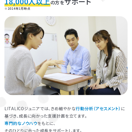
18,000人以上
サポート
の方を
※2024年1月時点
お子さまのやる気を引き出し、
保護者さまの
ストレス軽減
に役立つ
子育ての工夫を学ぶことができます。
LITALICOジュニアでは、きめ細やかな
行動分析（アセスメント）
に
基づき、成長に向かった支援計画を立てます。
よくある質問
専門的なノウハウ
をもとに、
ペアレントトレーニングを受講するとどんな効果がありますか？
そのひとりに合った成長をサポートします。