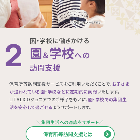
園・学校に働きかける
2
園
学校
＆
への
訪問支援
保育所等訪問支援サービスをご利用いただくことで、
お子さま
が通われている園・学校などに定期的に訪問
いたします。
LITALICOジュニアでのご様子をもとに、
園・学校での集団生
活を安心して過ごせる
ようサポートします。
＼集団生活への適応をサポート／
保育所等訪問支援とは