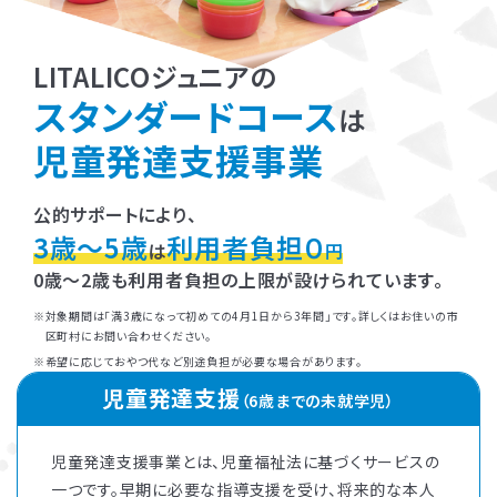
LITALICOジュニアの
スタンダードコース
は
児童発達支援事業
公的サポートにより、
3歳～5歳
利用者負担０
は
円
0歳～2歳も利用者負担の上限が設けられています。
対象期間は「満3歳になって初めての4月1日から3年間」です。詳しくはお住いの市
区町村にお問い合わせください。
希望に応じておやつ代など別途負担が必要な場合があります。
児童発達支援
（6歳までの未就学児）
児童発達支援事業とは、児童福祉法に基づくサービスの
一つです。早期に必要な指導支援を受け、将来的な本人