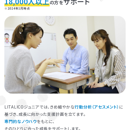
18,000人以上
サポート
の方を
※2024年1月時点
お子さまのやる気を引き出し、
保護者さまの
ストレス軽減
に役立つ
子育ての工夫を学ぶことができます。
LITALICOジュニアでは、きめ細やかな
行動分析（アセスメント）
に
基づき、成長に向かった支援計画を立てます。
よくある質問
専門的なノウハウ
をもとに、
ペアレントトレーニングを受講するとどんな効果がありますか？
そのひとりに合った成長をサポートします。