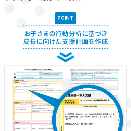
お子さまに対する適切な関わり方がわかることで、
育児ストレスが減
り、怒る回数が減る、ということが研究を通して実証されています。
ま
POINT
た、これまで1500名以上の方が受講され、「毎日のようにあった癇癪
が減った」「今まで何回言ってもやってくれなかった宿題をやるように
なった」など、多くの方にご好評をいただいています。
お子さまの行動分析に基づき
成長に向けた支援計画を作成
プログラムを聞くだけですか？
プログラムは、講座を聞くだけでなく、テキストに書き込んでいただい
たり、保護者さまと講師とで対話したりしながら進めます。
受講時に学んだ内容を自宅に帰ってお子さまに実践していただき、そ
の結果を後日報告いただき振り返りしていきます。
お子さまにあった関わりを習慣的に実践していただけるように、
座学
と実践の繰り返しで講師がサポートしていきます。