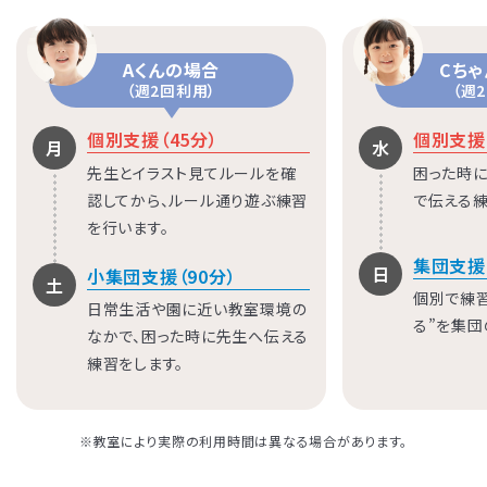
Aくんの場合
Cち
（週2回利用）
（週
個別支援（45分）
個別支援（
月
水
先生とイラスト見てルールを確
困った時に
認してから、ルール通り遊ぶ練習
で伝える練
を行います。
集団支援
日
小集団支援（90分）
土
個別で練
日常生活や園に近い教室環境の
る”を集団
なかで、困った時に先生へ伝える
練習をします。
※教室により実際の利用時間は異なる場合があります。