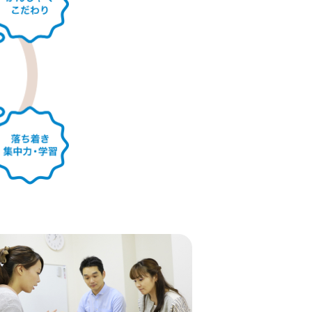
浜
園西口
赤羽
里丘
木