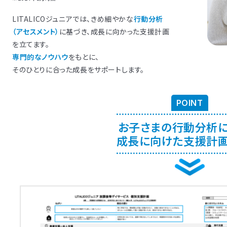
援
三萩野
福岡別府
藤崎
福岡橋本
和白
香椎
北朝霞
茅ヶ崎
高座渋谷
東川口
東大宮
鶴見
東戸塚駅前
東浦和
三郷
大船
新座
援
山
あびこ
三条
奈良王寺
垂水
大日
新長田
新大阪
姫路
枚方
西宮
なんば・日本橋
三宮
援
援
援
援
援
春日原
太宰府
福岡中央
園
田
城
中浦和
六町
橋本
日野
反町
春日部
堀切菖蒲園
新杉田
鳩ヶ谷
中野島
ふじみ野
都立大学
中山
わらび
竹ノ塚
武蔵
梅田
京橋
新浦安
八千代台
行徳
流山おおたかの森
LITALICOジュニアでは、きめ細やかな
行動分析
桜
ま宮原
庫
駅前
沢
尾久
平安通
広島皆実
つくば
桜木町
仙台五橋
静岡
大宮
銀座新富町
今池
センター南
所沢
有松
江戸川橋
新所沢
新瑞橋
藤沢
南越谷
西武柳沢
横浜西口
名駅
越谷
名古屋伏
浮間舟
横浜
イサービス
イサービス
イサービス
イサービス
郷
松戸
千葉
本八幡
（アセスメント）
に基づき、成長に向かった支援計画
イサービス
八王子北
綱島
川崎
東武練馬
関内
中目黒
溝の口
門前仲町
二俣川
たまプ
お茶の
イサービス
三宮
口
東戸塚
駒沢
板橋
相模大野北口
自由が丘
相模大野
蒲田
成城
石神
三萩野
博多千代
太宰府
を立てます。
イサービス
り
あびこ
新大阪
枚方
なんば・日本橋
天王
イサービス
西日暮里
立川南口
大井町東口
八王子
専門的なノウハウ
をもとに、
京橋
台
幕張本郷
千葉
イサービス
新座
戸田公園
大宮
所沢
新所沢
南越谷
そのひとりに合った成長をサポートします。
イサービス
前
茅ヶ崎
武蔵小杉
本厚木
高座渋谷
鶴見
渡
センター南
お茶の水
藤沢
池袋西口
横浜東口
駒沢
新横浜
立川南口
綱島
海老名
相模大野北口
POINT
お子さまの行動分析
成長に向けた支援計