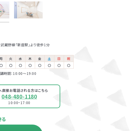
まと講師
報告いた
しで講師
R武蔵野線「新座駅」より徒歩1分
月
火
水
木
金
土
日
祝
〇
〇
〇
〇
〇
〇
〇
〇
講時間：10:00〜19:00
へ直接お電話される方は
こちら
048-480-1180
10:00~17:00
きる