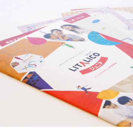
教室
み野教室
JR武蔵野線「北朝霞駅」より徒歩1分
COジュニア
西武新宿線「西武柳沢駅」より徒歩7分
COジュニア
東武東上線「朝霞台駅」より徒歩7分
霞教室
柳沢教室
さまのやる気を引き出し、
保護者さまの
ストレス軽減
に
東武東上線「ふじみ野駅」より徒歩5分
COジュニア
子育ての工夫を学ぶことができます。
み野教室
ある質問
西武新宿線「西武柳沢駅」より徒歩7分
COジュニア
柳沢教室
ペアレントトレーニングを受講するとどんな効果がありますか？
お子さまに対する適切な関わり方がわかることで、
育児ストレスが減り、怒る回数が
うことが研究を通して実証されています。
また、これまで1500名以上の方が受講され
のようにあった癇癪が減った」「今まで何回言ってもやってくれなかった宿題をやるよ
た」など、多くの方にご好評をいただいています。
プログラムを聞くだけですか？