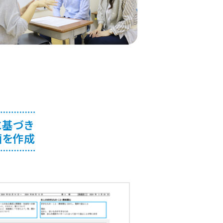
溝ノ口
見
渡
東口
川口
ラーザ
水
井公園
寺
関内
に基づき
画を作成