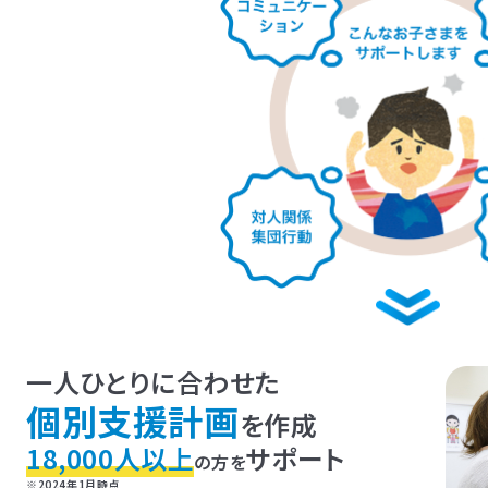
LITALICOジュニア
LITALICOジュニア
神奈川エリアの教室一覧
LITALICOジュニア
東京エリアの教室一覧
埼玉エリアの教室一覧
LITALICOジュニア
LITALICOジュニア
千葉エリアの教室一覧
大阪エリアの教室一覧
LITALICOジュニア
LITALICOジュニア
LITALICOジュニア
LITALICOジュニア
LITALICOジュニア
一人ひとりに合わせた
福岡エリアの教室一覧
三重エリアの教室一覧
兵庫エリアの教室一覧
京都エリアの教室一覧
奈良エリアの教室一覧
武蔵小杉
溝の口
横浜桜木町
センター南
横
LITALICOジュニア
LITALICOジュニア
LITALICOジュニア
LITALICOジュニア
LITALICOジュニア
個別支援計画
池袋東口
経堂
お茶の水
中目黒
石神井公
を作成
茨城エリアの教室一覧
愛知エリアの教室一覧
静岡エリアの教室一覧
宮城エリアの教室一覧
広島エリアの教室一覧
浦和
明大前
三軒茶屋
高田馬場
月島
東銀座
援
18,000人以上
サポート
援
大井町
立川
荻窪
池袋
の方を
船橋
北加賀屋
北花田
摂津富田
東大阪長田
千
援
援
前
大倉山
戸塚
相模原駅前
武蔵小杉
本厚
援
援
援
援
平野
おおとり
此花
茨木
堺東
なかもず
※2024年1月時点