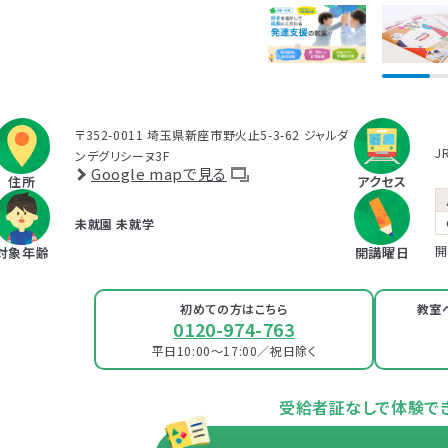
プログラムは、講座を聞くだけでなく、テキストに書き込んでいただいたり、保護者さ
とで対話したりしながら進めます。
受講時に学んだ内容を自宅に帰ってお子さまに実践していただき、その結果を後日
だき振り返りしていきます。
お子さまにあった関わりを習慣的に実践していただけるように、
座学と実践の繰り返
がサポートしていきます。
〒352-0011 埼玉県新座市野火止5-3-62 ジャルダ
J
ンデグリシーヌ3F
Google mapで見る
住所
アクセス
未就園
未就学
開
対象年齢
開講曜日
初めての方はこちら
教室
0120-974-763
平日10:00～17:00
／
祝日除く
受給者証なしで体験で