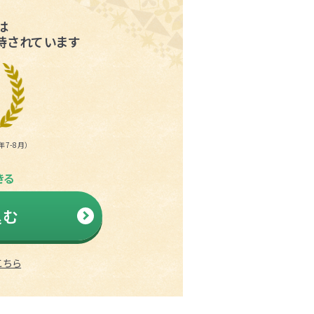
は
持されています
7-8月）
きる
込む
こちら