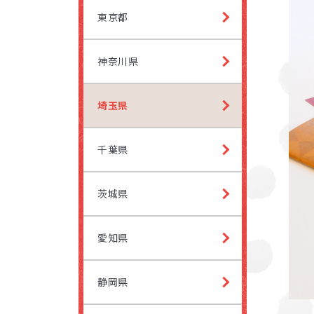
志木
ふじ
東京都
LITALI
LITALI
神奈川県
北朝
西武
埼玉県
お子
LITALI
ふじ
千葉県
よく
LITALI
西武
茨城県
愛知県
静岡県