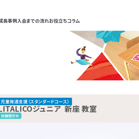
成長事例
入会までの流れ
お役立ちコラム
各教室のコースについて
保育所等訪問支援とは、児童福祉法に
LITALICOジュニアでは、保護者さま向
無料体験受付中
ードコース
ービスで、児童発達支援や放課後等デイ
ービス「ペアレントトレーニング」という
スと同じ「障害児通所支援」の一つです
ムを提供しています。ペアレントトレーニ
ルコース
スタンダードコース
ォームで
問い合わせる
（保育園）や幼稚園、小学校など、お子さ
は子育てのイライラを軽減し、自分もお
東武東上線「志木駅」より徒歩3分
COジュニア
や学習障害があるお子さまや発
児童福祉法に基づき運営して
段通っている施設に支援員が訪問し、集
も楽しくできるヒントがたくさん詰まって
教室
なるお子さまを支援する学習
ービスです。児童発達支援（0
話で問い合わせる
0120-974-763
への適応をサポートします。
え方を学ぶプログラムです。
教室です。受給者証の有無に関係
放課後等デイサービス（小学
児童発達支援（スタンダードコース）
10:00～17:00／祝日除く
LITALICOジュニア
新座 教室
JR武蔵野線「北朝霞駅」より徒歩1分
ぐにご利用いただけます。
年）に分かれており、受給者
COジュニア
東武東上線「朝霞台駅」より徒歩7分
霞教室
体験受付中
：0歳～高校3年
方がご利用いただけます。
東武東上線「志木駅」より徒歩3分
COジュニア
東武東上線「ふじみ野駅」より徒歩5分
COジュニア