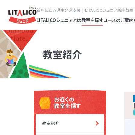
新座にある児童発達支援｜LITALICOジュニア新座教室
LITALICOジュニアとは
教室を探す
コースのご案内
教室紹介
スタンダ
パーソナ
フ
LITALI
発達障害
志木
達が気に
電
塾・幼児
お近くの
平日
教室を探す
なく、す
LITALI
北朝
対象年齢
教室紹介
LITALI
LITALI