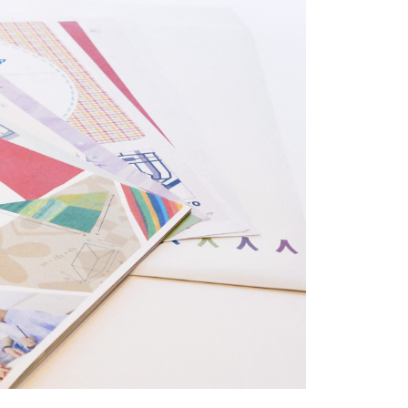
役立つ
減る、とい
、「毎日
うになっ