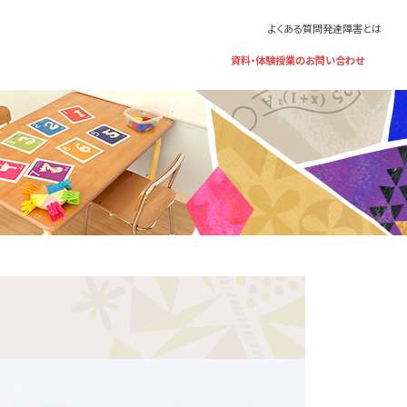
よくある質問
発達障害とは
資料・体験授業のお問い合わせ
基づくサ
けのサ
サービ
プログラ
。保育所
ングと
まが普
子さま
いる福祉サ
団生活
いる考
歳～年長）、
1年～高校3
証をお持ちの