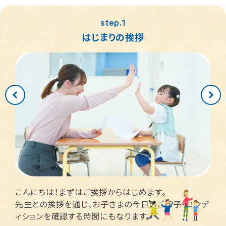
つくば桜教室
東静岡駅前教室
四日市教室
仙台富沢教室
舟入町教室
LITALICOジュニア
LITALICOジュニア
LITALICOジュニア
LITALICOジュニア
LITALICOジュニア
名古屋市千種区
横浜市戸塚区
神戸市長田区
福岡市早良区
世田谷区
堺市北区
川口市
松戸市
step.1
仙台市青葉区
広島市南区
児童発達支援
児童発達支援
児童発達支援
さいたま市見沼区
相模原市中央区
名古屋市緑区
福岡市西区
八千代市
新宿区
高槻市
姫路市
はじまりの挨拶
つくば教室
静岡教室
四日市教室
LITALICOジュニア
LITALICOジュニア
LITALICOジュニア
児童発達支援
児童発達支援
名古屋市瑞穂区
さいたま市緑区
川崎市中原区
福岡市東区
東大阪市
市川市
足立区
西宮市
仙台五橋教室
広島皆実教室
LITALICOジュニア
LITALICOジュニア
名古屋市中村区
神戸市中央区
三郷市
流山市
日野市
厚木市
摂津市
春日市
さいたま市大宮区
千葉市花見川区
名古屋市中区
福岡市博多区
葛飾区
大和市
池田市
千葉市中央区
大阪市平野区
太宰府市
茅ケ崎市
新座市
目黒区
福岡市中央区
江戸川区
堺市西区
戸田市
藤沢市
こんにちは！まずはご挨拶からはじめます。
さいたま市南区
横浜市鶴見区
大阪市此花区
北区
先生との挨拶を通じ、お子さまの今日のご様子・コンデ
ィションを確認する時間にもなります。