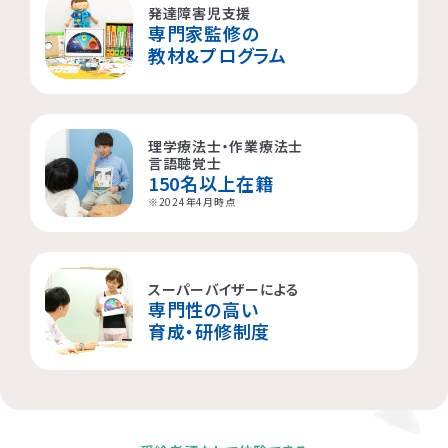
発達障害児支援
専門家監修の
横浜市都筑区
大阪市都島区
杉並区
教材&プログラム
横浜市西区
板橋区
理学療法士・作業療法士
横浜市旭区
大田区
言語聴覚士
150名以上在籍
横浜市青葉区
荒川区
※2024年4月時点
海老名市
スーパーバイザーによる
専門性の高い
相模原市
育成・研修制度