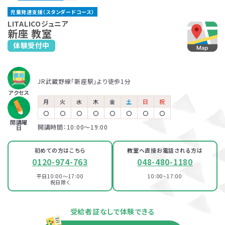
志木教室
ふじみ野教室
児童発達支援（スタンダードコース）
東武東上線「志木駅」より徒歩3分
東武東上線「ふじみ野駅」より徒歩5分
保育所等訪問支援とは、児童福祉法に基づくサービスで、児童
LITALICOジュニアでは、保護者さま向けのサービス「ペアレ
LITALICOジュニア
新座 教室
発達支援や放課後等デイサービスと同じ「障害児通所支援」の
ントトレーニング」というプログラムを提供しています。ペアレ
体験受付中
LITALICOジュニア
LITALICOジュニア
一つです。保育所（保育園）や幼稚園、小学校など、お子さまが
ントトレーニングとは子育てのイライラを軽減し、自分もお子さ
北朝霞教室
西武柳沢教室
普段通っている施設に支援員が訪問し、集団生活への適応を
まも楽しくできるヒントがたくさん詰まっている考え方を学ぶプ
サポートします。
ログラムです。
JR武蔵野線「北朝霞駅」より徒歩1分
西武新宿線「西武柳沢駅」より徒歩7分
児童発達支援
JR武蔵野線「新座駅」より徒歩1分
東武東上線「朝霞台駅」より徒歩7分
アクセス
月
火
水
木
金
土
日
祝
LITALICOジュニア
〇
〇
〇
〇
〇
〇
〇
〇
放課後等デイサービス
ふじみ野教室
開講曜
開講時間：10:00〜19:00
日
東武東上線「ふじみ野駅」より徒歩5分
初めての方はこちら
教室へ直接お電話される方は
0120-974-763
048-480-1180
LITALICOジュニア
西武柳沢教室
平日10:00～17:00
10:00~17:00
祝日除く
西武新宿線「西武柳沢駅」より徒歩7分
資料・体験授業のお問い合わせ
受給者証なしで体験できる