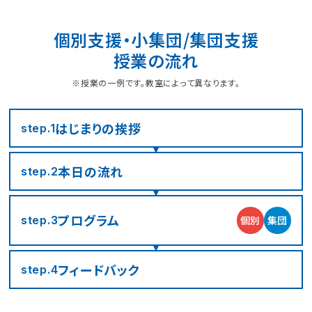
個別支援・小集団/集団支援
授業の流れ
※授業の一例です。教室によって異なります。
はじまりの
挨拶
step.1
本日の流れ
step.2
LITALICOジュニア
LITALICOジュニア
LITALICOジュニア
LITALICOジュニア
LITALICOジュニア
LITALICOジュニア
LITALICOジュニア
LITALICOジュニア
LITALICOジュニア
LITALICOジュニア
LITALICOジュニア
LITALICOジュニア
LITALICOジュニア
LITALICOジュニア
LITALICOジュニア
神奈川エリアの教室一覧
茨城エリアの教室一覧
埼玉エリアの教室一覧
千葉エリアの教室一覧
東京エリアの教室一覧
愛知エリアの教室一覧
静岡エリアの教室一覧
三重エリアの教室一覧
大阪エリアの教室一覧
兵庫エリアの教室一覧
京都エリアの教室一覧
奈良エリアの教室一覧
宮城エリアの教室一覧
広島エリアの教室一覧
福岡エリアの教室一覧
プログラム
個別
集団
step.3
さいたま市浦和区
名古屋市名東区
川崎市川崎区
静岡市駿河区
神戸市東灘区
京都市下京区
仙台市太白区
広島市中区
武蔵野市
四日市市
寝屋川市
北九州市
つくば市
船橋市
奈良市
フィード
バック
step.4
大阪市住之江区
北葛城郡王寺町
横浜市港北区
名古屋市北区
神戸市垂水区
京都市東山区
福岡市城南区
朝霞市
浦安市
豊島区
児童発達支援
児童発達支援
放課後等デイサービス
児童発達支援
児童発達支援