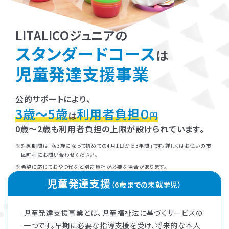
LITALICOジュニアの
スタンダードコース
は
児童発達支援事業
公的サポートにより、
3歳～5歳
利用者負担０
は
円
0歳～2歳も利用者負担の上限が設けられています。
対象期間は「満3歳になって初めての4月1日から3年間」です。詳しくはお住いの市
区町村にお問い合わせください。
希望に応じておやつ代など別途負担が必要な場合があります。
児童発達支援
（6歳までの未就学児）
児童発達支援事業とは、児童福祉法に基づくサービスの
一つです。早期に必要な指導支援を受け、将来的な本人