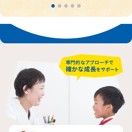
春日部市
中央区
鎌倉市
茨木市
相模原市緑区
富士見市
千代田区
堺市堺区
横浜市神奈川区
大阪市住吉区
西東京市
蕨市
さいたま市北区
横浜市磯子区
門真市向島町
練馬区
専門的なアプローチで
大阪市東淀川区
川崎市多摩区
八王子市
所沢市
確かな成長
をサポート
横浜市緑区
越谷市
町田市
枚方市
川崎市高津区
大阪市中央区
志木市
品川区
大阪市阿倍野区
横浜市金沢区
江東区
横浜市中区
大阪市北区
立川市