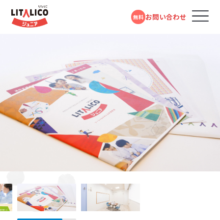
お問い合わせ
無料
コースのご案内
各教室のコースについて
無料体験受付中
スタンダードコース
パーソナルコース
フォームで
発達障害や学習障害があるお子さまや発達が気に
LITALICOジュニアとは
LITALICOジュニア
問い合わせる
なるお子さまを支援する学習塾・幼児教室です。受給
志木教室
者証の有無に関係なく、すぐにご利用いただけます。
教室を探す
電話で問い合わせる
東武東上線「志木駅」より徒歩3分
対象年齢：0歳～高校3年
0120-974-763
スタンダードコース
平日10:00～17:00／祝日除く
LITALICOジュニア
成長事例
北朝霞教室
児童福祉法に基づき運営している福祉サービスで
す。児童発達支援（0歳～年長）、放課後等デイサービ
JR武蔵野線「北朝霞駅」より徒歩1分
入会までの流れ
東武東上線「朝霞台駅」より徒歩7分
ス（小学1年～高校3年）に分かれており、受給者証を
お持ちの方がご利用いただけます。
LITALICOジュニア
LITALICOジュニア
お役立ちコラム