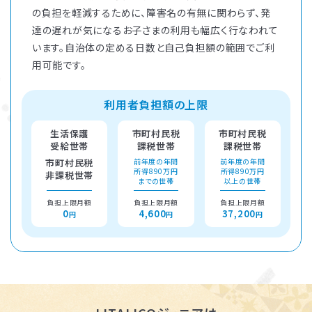
の負担を軽減するために、障害名の有無に関わらず、発
達の遅れが気になるお子さまの利用も幅広く行なわれて
います。自治体の定める日数と自己負担額の範囲でご利
用可能です。
利用者負担額の上限
生活保護
市町村民税
市町村民税
受給世帯
課税世帯
課税世帯
市町村民税
前年度の年間
前年度の年間
所得890万円
所得890万円
非課税世帯
までの世帯
以上の世帯
負担上限月額
負担上限月額
負担上限月額
0
4,600
37,200
円
円
円