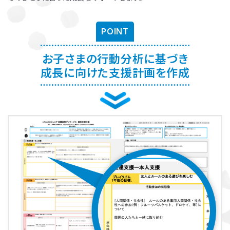
お子さまに対する適切な関わり方がわかることで、
育児ストレスが減
り、怒る回数が減る、ということが研究を通して実証されています。
ま
POINT
た、これまで1500名以上の方が受講され、「毎日のようにあった癇癪
が減った」「今まで何回言ってもやってくれなかった宿題をやるように
なった」など、多くの方にご好評をいただいています。
お子さまの行動分析に基づき
成長に向けた支援計画を作成
プログラムを聞くだけですか？
プログラムは、講座を聞くだけでなく、テキストに書き込んでいただい
たり、保護者さまと講師とで対話したりしながら進めます。
受講時に学んだ内容を自宅に帰ってお子さまに実践していただき、そ
の結果を後日報告いただき振り返りしていきます。
お子さまにあった関わりを習慣的に実践していただけるように、
座学
と実践の繰り返しで講師がサポートしていきます。