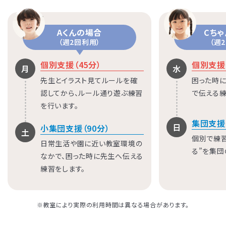
Aくんの場合
Cち
（週2回利用）
（週
個別支援（45分）
個別支援（
月
水
先生とイラスト見てルールを確
困った時に
認してから、ルール通り遊ぶ練習
で伝える練
を行います。
集団支援
日
小集団支援（90分）
土
個別で練
日常生活や園に近い教室環境の
る”を集団
なかで、困った時に先生へ伝える
練習をします。
※教室により実際の利用時間は異なる場合があります。