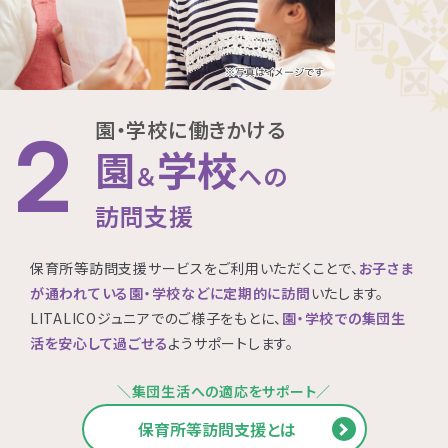
園・学校に働きかける
2
園
学校
＆
への
訪問支援
保育所等訪問支援サービスをご利用いただくことで、
お子さま
が通われている園・学校などに定期的に訪問
いたします。
LITALICOジュニアでのご様子をもとに、
園・学校での集団生
活を安心して過ごせる
ようサポートします。
＼集団生活への適応をサポート／
保育所等訪問支援とは