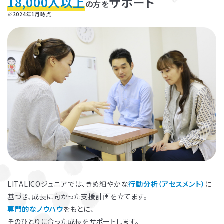
18,000人以上
サポート
の方を
※2024年1月時点
お子さまのやる気を引き出し、
保護者さまの
ストレス軽減
に役立つ
子育ての工夫を学ぶことができます。
LITALICOジュニアでは、きめ細やかな
行動分析（アセスメント）
に
基づき、成長に向かった支援計画を立てます。
よくある質問
専門的なノウハウ
をもとに、
ペアレントトレーニングを受講するとどんな効果がありますか？
そのひとりに合った成長をサポートします。