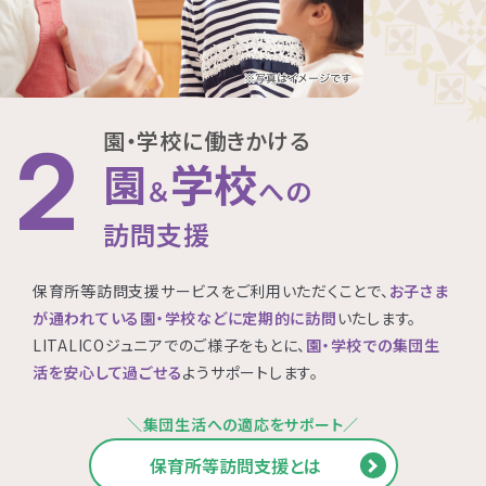
園・学校に働きかける
2
園
学校
＆
への
訪問支援
保育所等訪問支援サービスをご利用いただくことで、
お子さま
が通われている園・学校などに定期的に訪問
いたします。
LITALICOジュニアでのご様子をもとに、
園・学校での集団生
活を安心して過ごせる
ようサポートします。
＼集団生活への適応をサポート／
保育所等訪問支援とは