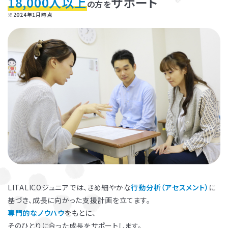
18,000人以上
サポート
の方を
※2024年1月時点
お子さまのやる気を引き出し、
保護者さまの
ストレス軽減
に役立つ
子育ての工夫を学ぶことができます。
LITALICOジュニアでは、きめ細やかな
行動分析（アセスメント）
に
基づき、成長に向かった支援計画を立てます。
よくある質問
専門的なノウハウ
をもとに、
ペアレントトレーニングを受講するとどんな効果がありますか？
そのひとりに合った成長をサポートします。