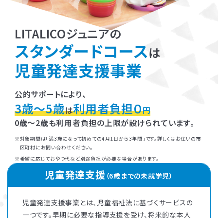
LITALICOジュニアの
スタンダードコース
は
児童発達支援事業
公的サポートにより、
3歳～5歳
利用者負担０
は
円
0歳～2歳も利用者負担の上限が設けられています。
対象期間は「満3歳になって初めての4月1日から3年間」です。詳しくはお住いの市
区町村にお問い合わせください。
希望に応じておやつ代など別途負担が必要な場合があります。
児童発達支援
（6歳までの未就学児）
児童発達支援事業とは、児童福祉法に基づくサービスの
一つです。早期に必要な指導支援を受け、将来的な本人