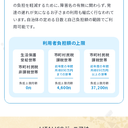
の負担を軽減するために、障害名の有無に関わらず、発
達の遅れが気になるお子さまの利用も幅広く行なわれて
います。自治体の定める日数と自己負担額の範囲でご利
用可能です。
利用者負担額の上限
生活保護
市町村民税
市町村民税
受給世帯
課税世帯
課税世帯
市町村民税
前年度の年間
前年度の年間
所得890万円
所得890万円
非課税世帯
までの世帯
以上の世帯
負担上限月額
負担上限月額
負担上限月額
0
4,600
37,200
円
円
円