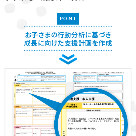
お子さまに対する適切な関わり方がわかることで、
育児ストレスが減
り、怒る回数が減る、ということが研究を通して実証されています。
ま
POINT
た、これまで1500名以上の方が受講され、「毎日のようにあった癇癪
が減った」「今まで何回言ってもやってくれなかった宿題をやるように
なった」など、多くの方にご好評をいただいています。
お子さまの行動分析に基づき
成長に向けた支援計画を作成
プログラムを聞くだけですか？
プログラムは、講座を聞くだけでなく、テキストに書き込んでいただい
たり、保護者さまと講師とで対話したりしながら進めます。
受講時に学んだ内容を自宅に帰ってお子さまに実践していただき、そ
の結果を後日報告いただき振り返りしていきます。
お子さまにあった関わりを習慣的に実践していただけるように、
座学
と実践の繰り返しで講師がサポートしていきます。