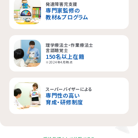
発達障害児支援
専門家監修の
横浜市都筑区
大阪市都島区
杉並区
教材&プログラム
横浜市西区
板橋区
理学療法士・作業療法士
横浜市旭区
大田区
言語聴覚士
150名以上在籍
横浜市青葉区
荒川区
※2024年4月時点
海老名市
スーパーバイザーによる
専門性の高い
相模原市
育成・研修制度