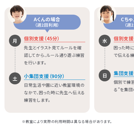
Aくんの場合
Cち
（週2回利用）
（週
個別支援（45分）
個別支援（
月
水
先生とイラスト見てルールを確
困った時に
認してから、ルール通り遊ぶ練習
で伝える練
を行います。
集団支援
日
小集団支援（90分）
土
個別で練
日常生活や園に近い教室環境の
る”を集団
なかで、困った時に先生へ伝える
練習をします。
※教室により実際の利用時間は異なる場合があります。