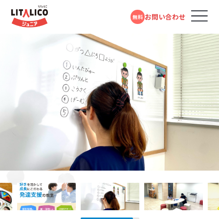
お問い合わせ
無料
コースのご案内
各教室のコースについて
無料体験受付中
スタンダードコース
パーソナルコース
フォームで
発達障害や学習障害があるお子さまや発達が気に
LITALICOジュニアとは
LITALICOジュニア
問い合わせる
なるお子さまを支援する学習塾・幼児教室です。受給
わらび教室
者証の有無に関係なく、すぐにご利用いただけます。
教室を探す
電話で問い合わせる
JR「蕨駅」西口より徒歩2分
対象年齢：0歳～高校3年
0120-974-763
スタンダードコース
平日10:00～17:00／祝日除く
LITALICOジュニア
成長事例
鳩ヶ谷教室
児童福祉法に基づき運営している福祉サービスで
す。児童発達支援（0歳～年長）、放課後等デイサービ
埼玉高速鉄道「鳩ヶ谷駅」より徒歩7分
入会までの流れ
ス（小学1年～高校3年）に分かれており、受給者証を
お持ちの方がご利用いただけます。
LITALICOジュニア
LITALICOジュニア
戸田公園教室
お役立ちコラム