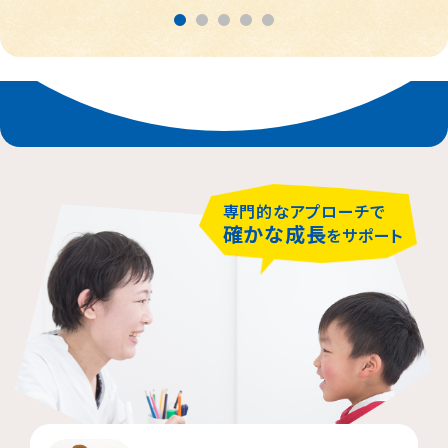
春日部市
中央区
鎌倉市
茨木市
相模原市緑区
富士見市
千代田区
堺市堺区
横浜市神奈川区
大阪市住吉区
西東京市
蕨市
さいたま市北区
横浜市磯子区
門真市向島町
練馬区
専門的なアプローチで
大阪市東淀川区
川崎市多摩区
八王子市
所沢市
確かな成長
をサポート
横浜市緑区
越谷市
町田市
枚方市
川崎市高津区
大阪市中央区
志木市
品川区
大阪市阿倍野区
横浜市金沢区
江東区
横浜市中区
大阪市北区
立川市