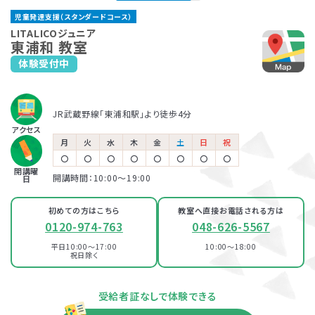
わらび教室
児童発達支援（スタンダードコース）
JR埼京線「戸田公園駅」より徒歩12分
JR「蕨駅」西口より徒歩2分
国際興業バス「上戸田地域交流センター」 バス停より徒歩6分（戸田公園方面
保育所等訪問支援とは、児童福祉法に基づくサービスで、児童
LITALICOジュニアでは、保護者さま向けのサービス「ペアレ
LITALICOジュニア
からお越しの方）
東浦和 教室
発達支援や放課後等デイサービスと同じ「障害児通所支援」の
ントトレーニング」というプログラムを提供しています。ペアレ
国際興業バス「公団前」バス停より徒歩4分（西川口方面からお越しの方）
体験受付中
LITALICOジュニア
一つです。保育所（保育園）や幼稚園、小学校など、お子さまが
ントトレーニングとは子育てのイライラを軽減し、自分もお子さ
鳩ヶ谷教室
普段通っている施設に支援員が訪問し、集団生活への適応を
まも楽しくできるヒントがたくさん詰まっている考え方を学ぶプ
LITALICOジュニア
与野教室
サポートします。
ログラムです。
埼玉高速鉄道「鳩ヶ谷駅」より徒歩7分
児童発達支援
JR武蔵野線「東浦和駅」より徒歩4分
JR京浜東北線「与野駅」より徒歩3分
アクセス
LITALICOジュニア
月
火
水
木
金
土
日
祝
戸田公園教室
〇
〇
〇
〇
〇
〇
〇
〇
100％自己負担で完全マンツーマンの
放課後等デイサービス
パーソナルコース
開講曜
開講時間：10:00〜19:00
発達支援が受けられる教室
日
JR埼京線「戸田公園駅」より徒歩12分
国際興業バス「上戸田地域交流センター」 バス停より徒歩6分（戸田公園方面
からお越しの方）
初めての方はこちら
教室へ直接お電話される方は
国際興業バス「公団前」バス停より徒歩4分（西川口方面からお越しの方）
LITALICOジュニア
0120-974-763
048-626-5567
浦和教室
平日10:00～17:00
10:00～18:00
LITALICOジュニア
祝日除く
JR「浦和駅」より徒歩5分
与野教室
資料・体験授業のお問い合わせ
JR京浜東北線「与野駅」より徒歩3分
受給者証なしで体験できる