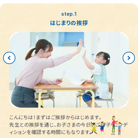
つくば桜教室
東静岡駅前教室
四日市教室
仙台富沢教室
舟入町教室
LITALICOジュニア
LITALICOジュニア
LITALICOジュニア
LITALICOジュニア
LITALICOジュニア
名古屋市千種区
横浜市戸塚区
神戸市長田区
福岡市早良区
世田谷区
堺市北区
川口市
松戸市
step.1
仙台市青葉区
広島市南区
児童発達支援
児童発達支援
児童発達支援
さいたま市見沼区
相模原市中央区
名古屋市緑区
福岡市西区
八千代市
新宿区
高槻市
姫路市
はじまりの挨拶
つくば教室
静岡教室
四日市教室
LITALICOジュニア
LITALICOジュニア
LITALICOジュニア
児童発達支援
児童発達支援
名古屋市瑞穂区
さいたま市緑区
川崎市中原区
福岡市東区
東大阪市
市川市
足立区
西宮市
仙台五橋教室
広島皆実教室
LITALICOジュニア
LITALICOジュニア
名古屋市中村区
神戸市中央区
三郷市
流山市
日野市
厚木市
摂津市
春日市
さいたま市大宮区
千葉市花見川区
名古屋市中区
福岡市博多区
葛飾区
大和市
池田市
千葉市中央区
大阪市平野区
太宰府市
茅ケ崎市
新座市
目黒区
福岡市中央区
江戸川区
堺市西区
戸田市
藤沢市
こんにちは！まずはご挨拶からはじめます。
さいたま市南区
横浜市鶴見区
大阪市此花区
北区
先生との挨拶を通じ、お子さまの今日のご様子・コンデ
ィションを確認する時間にもなります。