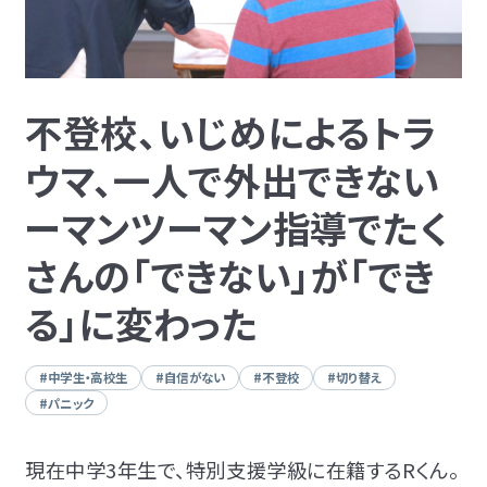
不登校、いじめによるトラ
ウマ、一人で外出できない
児童発達支援
ーマンツーマン指導でたく
放課後等デイサービス
さんの「できない」が「でき
る」に変わった
#中学生・高校生
#自信がない
#不登校
#切り替え
#パニック
資料・体験授業のお問い合わせ
現在中学3年生で、特別支援学級に在籍するRくん。