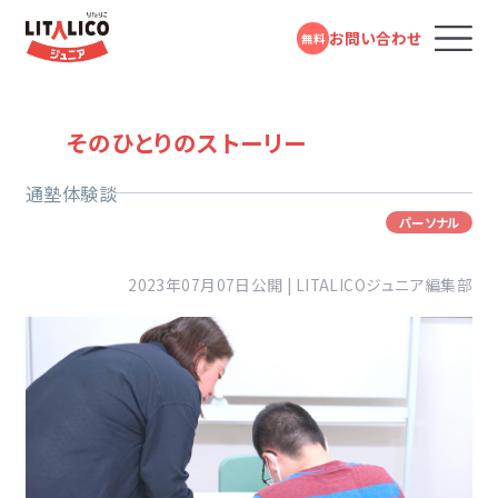
お問い合わせ
無料
コースのご案内
そのひとりのストーリー
通塾体験談
LITALICOジュニアとは
パーソナル
2023年07月07日公開 | LITALICOジュニア編集部
教室を探す
成長事例
入会までの流れ
お役立ちコラム