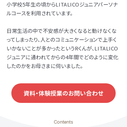
小学校5年生の頃からLITALICOジュニアパーソナ
発達障害とは
Q&A
ルコースを利用されています。
個人情報保護方針
サイトマップ
日常生活の中で不安感が大きくなると動けなくな
ってしまったり、人とのコミュニケーションで上手く
いかないことが多かったというRくんが、LITALICO
ジュニアに通われてからの4年間でどのように変化
したのかをお母さまに伺いました。
ホーム
資料・体験授業のお問い合わせ
LITALICOワンダー
LITALICO発達ナビ
Contents