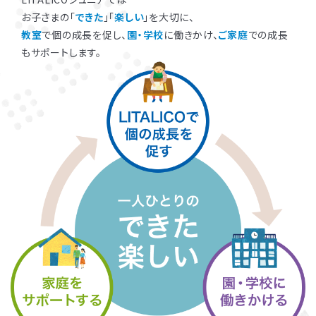
お子さまの「
できた
」「
楽しい
」を大切に、
教室
で個の成長を促し、
園・学校
に働きかけ、
ご家庭
での成長
もサポートします。