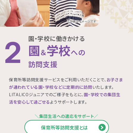
園・学校に働きかける
2
園
学校
＆
への
訪問支援
保育所等訪問支援サービスをご利用いただくことで、
お子さま
が通われている園・学校などに定期的に訪問
いたします。
LITALICOジュニアでのご様子をもとに、
園・学校での集団生
活を安心して過ごせる
ようサポートします。
＼集団生活への適応をサポート／
保育所等訪問支援とは