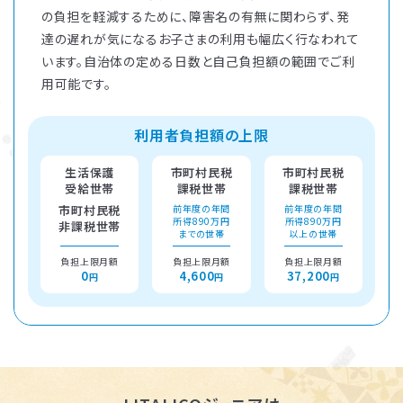
の負担を軽減するために、障害名の有無に関わらず、発
達の遅れが気になるお子さまの利用も幅広く行なわれて
います。自治体の定める日数と自己負担額の範囲でご利
用可能です。
利用者負担額の上限
生活保護
市町村民税
市町村民税
受給世帯
課税世帯
課税世帯
市町村民税
前年度の年間
前年度の年間
所得890万円
所得890万円
非課税世帯
までの世帯
以上の世帯
負担上限月額
負担上限月額
負担上限月額
0
4,600
37,200
円
円
円