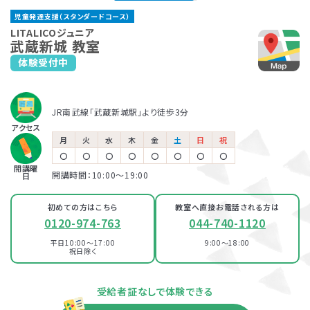
武蔵溝ノ口教室
自由が丘教室
児童発達支援（スタンダードコース）
JR「武蔵溝ノ口駅」より徒歩5分
東急目黒線「奥沢駅」より徒歩4分
保育所等訪問支援とは、児童福祉法に基づくサービスで、児童
LITALICOジュニアでは、保護者さま向けのサービス「ペアレ
LITALICOジュニア
東急田園都市線・大井町線「溝の口駅」より徒歩7分
東急目黒線・東急東横線「田園調布駅」より徒歩8分
武蔵新城 教室
発達支援や放課後等デイサービスと同じ「障害児通所支援」の
ントトレーニング」というプログラムを提供しています。ペアレ
東急東横線・東急大井町線「自由が丘駅」より徒歩11分
体験受付中
一つです。保育所（保育園）や幼稚園、小学校など、お子さまが
ントトレーニングとは子育てのイライラを軽減し、自分もお子さ
LITALICOジュニア
普段通っている施設に支援員が訪問し、集団生活への適応を
まも楽しくできるヒントがたくさん詰まっている考え方を学ぶプ
100％自己負担で完全マンツーマンの
溝の口教室
パーソナルコース
発達支援が受けられる教室
サポートします。
ログラムです。
児童発達支援
JR南武線「武蔵新城駅」より徒歩3分
東急田園都市線「高津駅」より徒歩2分
アクセス
LITALICOジュニア
月
火
水
木
金
土
日
祝
LITALICOジュニア
溝の口教室
〇
〇
〇
〇
〇
〇
〇
〇
放課後等デイサービス
自由が丘教室
開講曜
開講時間：10:00〜19:00
日
東急田園都市線・大井町線「溝の口駅」より徒歩4分
JR南武線「武蔵溝ノ口駅」より徒歩5分
東急目黒線「奥沢駅」より徒歩4分
東急目黒線・東急東横線「田園調布駅」より徒歩8分
初めての方はこちら
教室へ直接お電話される方は
東急東横線・東急大井町線「自由が丘駅」より徒歩11分
0120-974-763
044-740-1120
LITALICOジュニア
武蔵小杉教室
平日10:00～17:00
9:00～18:00
祝日除く
JR・東急東横線・東急目黒線「武蔵小杉駅」より徒歩6分
資料・体験授業のお問い合わせ
受給者証なしで体験できる