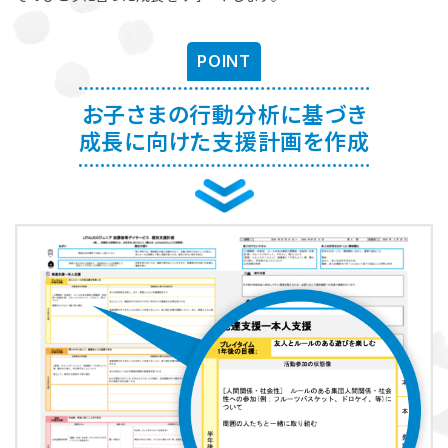
お子さまに対する適切な関わり方がわかることで、
育児ストレスが減
り、怒る回数が減る、ということが研究を通して実証されています。
ま
POINT
た、これまで1500名以上の方が受講され、「毎日のようにあった癇癪
が減った」「今まで何回言ってもやってくれなかった宿題をやるように
なった」など、多くの方にご好評をいただいています。
お子さまの行動分析に基づき
成長に向けた支援計画を作成
プログラムを聞くだけですか？
プログラムは、講座を聞くだけでなく、テキストに書き込んでいただい
たり、保護者さまと講師とで対話したりしながら進めます。
受講時に学んだ内容を自宅に帰ってお子さまに実践していただき、そ
の結果を後日報告いただき振り返りしていきます。
お子さまにあった関わりを習慣的に実践していただけるように、
座学
と実践の繰り返しで講師がサポートしていきます。