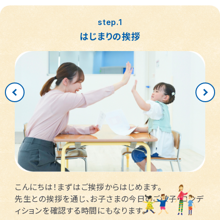
つくば桜教室
東静岡駅前教室
四日市教室
仙台富沢教室
舟入町教室
LITALICOジュニア
LITALICOジュニア
LITALICOジュニア
LITALICOジュニア
LITALICOジュニア
名古屋市千種区
横浜市戸塚区
神戸市長田区
福岡市早良区
世田谷区
堺市北区
川口市
松戸市
step.1
仙台市青葉区
広島市南区
児童発達支援
児童発達支援
児童発達支援
さいたま市見沼区
相模原市中央区
名古屋市緑区
福岡市西区
八千代市
新宿区
高槻市
姫路市
はじまりの挨拶
つくば教室
静岡教室
四日市教室
LITALICOジュニア
LITALICOジュニア
LITALICOジュニア
児童発達支援
児童発達支援
名古屋市瑞穂区
さいたま市緑区
川崎市中原区
福岡市東区
東大阪市
市川市
足立区
西宮市
仙台五橋教室
広島皆実教室
LITALICOジュニア
LITALICOジュニア
名古屋市中村区
神戸市中央区
三郷市
流山市
日野市
厚木市
摂津市
春日市
さいたま市大宮区
千葉市花見川区
名古屋市中区
福岡市博多区
葛飾区
大和市
池田市
千葉市中央区
大阪市平野区
太宰府市
茅ケ崎市
新座市
目黒区
福岡市中央区
江戸川区
堺市西区
戸田市
藤沢市
こんにちは！まずはご挨拶からはじめます。
さいたま市南区
横浜市鶴見区
大阪市此花区
北区
先生との挨拶を通じ、お子さまの今日のご様子・コンデ
ィションを確認する時間にもなります。