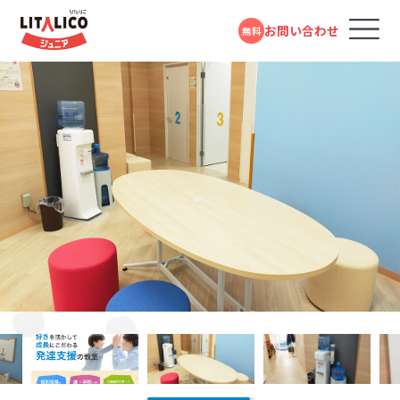
お問い合わせ
無料
コースのご案内
各教室のコースについて
無料体験受付中
スタンダードコース
パーソナルコース
フォームで
発達障害や学習障害があるお子さまや発達が気に
LITALICOジュニアとは
LITALICOジュニア
問い合わせる
なるお子さまを支援する学習塾・幼児教室です。受給
武蔵溝ノ口教室
者証の有無に関係なく、すぐにご利用いただけます。
教室を探す
電話で問い合わせる
JR「武蔵溝ノ口駅」より徒歩5分
対象年齢：0歳～高校3年
東急田園都市線・大井町線「溝の口駅」より徒歩7分
0120-974-763
スタンダードコース
平日10:00～17:00／祝日除く
成長事例
LITALICOジュニア
児童福祉法に基づき運営している福祉サービスで
溝の口教室
す。児童発達支援（0歳～年長）、放課後等デイサービ
入会までの流れ
東急田園都市線「高津駅」より徒歩2分
ス（小学1年～高校3年）に分かれており、受給者証を
お持ちの方がご利用いただけます。
LITALICOジュニア
LITALICOジュニア
お役立ちコラム