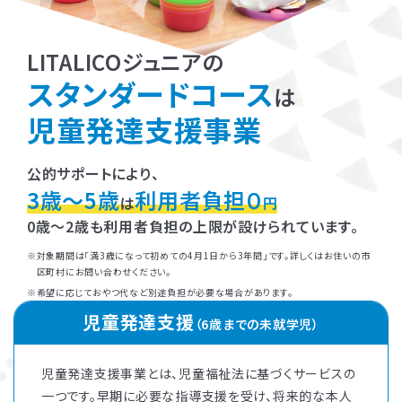
LITALICOジュニアの
スタンダードコース
は
児童発達支援事業
公的サポートにより、
3歳～5歳
利用者負担０
は
円
0歳～2歳も利用者負担の上限が設けられています。
対象期間は「満3歳になって初めての4月1日から3年間」です。詳しくはお住いの市
区町村にお問い合わせください。
希望に応じておやつ代など別途負担が必要な場合があります。
児童発達支援
（6歳までの未就学児）
児童発達支援事業とは、児童福祉法に基づくサービスの
一つです。早期に必要な指導支援を受け、将来的な本人