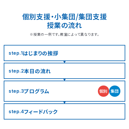
個別支援・小集団/集団支援
授業の流れ
※授業の一例です。教室によって異なります。
はじまりの
挨拶
step.1
本日の流れ
step.2
LITALICOジュニア
LITALICOジュニア
LITALICOジュニア
LITALICOジュニア
LITALICOジュニア
LITALICOジュニア
LITALICOジュニア
LITALICOジュニア
LITALICOジュニア
LITALICOジュニア
LITALICOジュニア
LITALICOジュニア
LITALICOジュニア
LITALICOジュニア
LITALICOジュニア
神奈川エリアの教室一覧
茨城エリアの教室一覧
埼玉エリアの教室一覧
千葉エリアの教室一覧
東京エリアの教室一覧
愛知エリアの教室一覧
静岡エリアの教室一覧
三重エリアの教室一覧
大阪エリアの教室一覧
兵庫エリアの教室一覧
京都エリアの教室一覧
奈良エリアの教室一覧
宮城エリアの教室一覧
広島エリアの教室一覧
福岡エリアの教室一覧
プログラム
個別
集団
step.3
さいたま市浦和区
名古屋市名東区
川崎市川崎区
静岡市駿河区
神戸市東灘区
京都市下京区
仙台市太白区
広島市中区
武蔵野市
四日市市
寝屋川市
北九州市
つくば市
船橋市
奈良市
フィード
バック
step.4
大阪市住之江区
北葛城郡王寺町
横浜市港北区
名古屋市北区
神戸市垂水区
京都市東山区
福岡市城南区
朝霞市
浦安市
豊島区
児童発達支援
児童発達支援
放課後等デイサービス
児童発達支援
児童発達支援