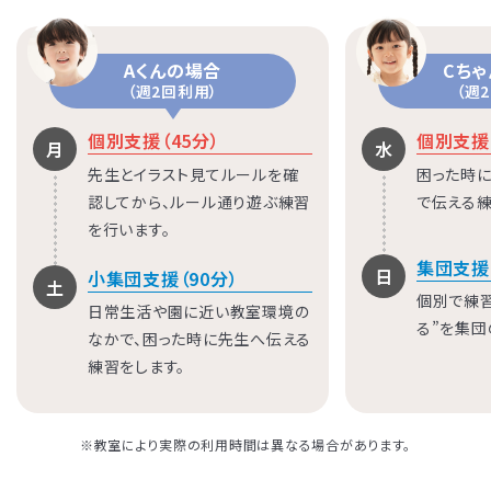
Aくんの場合
Cち
（週2回利用）
（週
個別支援（45分）
個別支援（
月
水
先生とイラスト見てルールを確
困った時に
認してから、ルール通り遊ぶ練習
で伝える練
を行います。
集団支援
日
小集団支援（90分）
土
個別で練
日常生活や園に近い教室環境の
る”を集団
なかで、困った時に先生へ伝える
練習をします。
※教室により実際の利用時間は異なる場合があります。