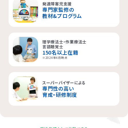
発達障害児支援
専門家監修の
横浜市都筑区
大阪市都島区
杉並区
教材&プログラム
横浜市西区
板橋区
理学療法士・作業療法士
横浜市旭区
大田区
言語聴覚士
150名以上在籍
横浜市青葉区
荒川区
※2024年4月時点
海老名市
スーパーバイザーによる
専門性の高い
相模原市
育成・研修制度