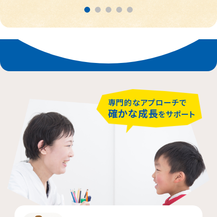
春日部市
中央区
鎌倉市
茨木市
相模原市緑区
富士見市
千代田区
堺市堺区
横浜市神奈川区
大阪市住吉区
西東京市
蕨市
さいたま市北区
横浜市磯子区
門真市向島町
練馬区
専門的なアプローチで
大阪市東淀川区
川崎市多摩区
八王子市
所沢市
確かな成長
をサポート
横浜市緑区
越谷市
町田市
枚方市
川崎市高津区
大阪市中央区
志木市
品川区
大阪市阿倍野区
横浜市金沢区
江東区
横浜市中区
大阪市北区
立川市