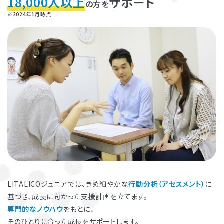
18,000人以上
サポート
の方を
※2024年1月時点
お子さまのやる気を引き出し、
保護者さまの
ストレス軽減
に役立つ
子育ての工夫を学ぶことができます。
LITALICOジュニアでは、きめ細やかな
行動分析（アセスメント）
に
基づき、成長に向かった支援計画を立てます。
よくある質問
専門的なノウハウ
をもとに、
ペアレントトレーニングを受講するとどんな効果がありますか？
そのひとりに合った成長をサポートします。