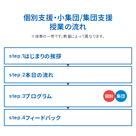
個別支援・小集団/集団支援
授業の流れ
※授業の一例です。教室によって異なります。
はじまりの
挨拶
step.1
本日の流れ
step.2
LITALICOジュニア
LITALICOジュニア
LITALICOジュニア
LITALICOジュニア
LITALICOジュニア
LITALICOジュニア
LITALICOジュニア
LITALICOジュニア
LITALICOジュニア
LITALICOジュニア
LITALICOジュニア
LITALICOジュニア
LITALICOジュニア
LITALICOジュニア
LITALICOジュニア
神奈川エリアの教室一覧
茨城エリアの教室一覧
埼玉エリアの教室一覧
千葉エリアの教室一覧
東京エリアの教室一覧
愛知エリアの教室一覧
静岡エリアの教室一覧
三重エリアの教室一覧
大阪エリアの教室一覧
兵庫エリアの教室一覧
京都エリアの教室一覧
奈良エリアの教室一覧
宮城エリアの教室一覧
広島エリアの教室一覧
福岡エリアの教室一覧
プログラム
個別
集団
step.3
さいたま市浦和区
名古屋市名東区
川崎市川崎区
静岡市駿河区
神戸市東灘区
京都市下京区
仙台市太白区
広島市中区
武蔵野市
四日市市
寝屋川市
北九州市
つくば市
船橋市
奈良市
フィード
バック
step.4
大阪市住之江区
北葛城郡王寺町
横浜市港北区
名古屋市北区
神戸市垂水区
京都市東山区
福岡市城南区
朝霞市
浦安市
豊島区
児童発達支援
児童発達支援
放課後等デイサービス
児童発達支援
児童発達支援