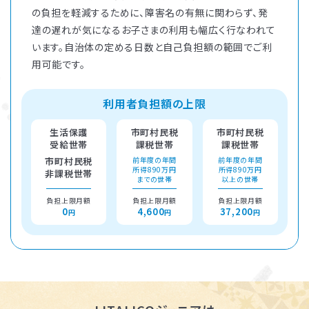
の負担を軽減するために、障害名の有無に関わらず、発
達の遅れが気になるお子さまの利用も幅広く行なわれて
います。自治体の定める日数と自己負担額の範囲でご利
用可能です。
利用者負担額の上限
生活保護
市町村民税
市町村民税
受給世帯
課税世帯
課税世帯
市町村民税
前年度の年間
前年度の年間
所得890万円
所得890万円
非課税世帯
までの世帯
以上の世帯
負担上限月額
負担上限月額
負担上限月額
0
4,600
37,200
円
円
円