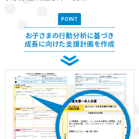
お子さまに対する適切な関わり方がわかることで、
育児ストレスが減
り、怒る回数が減る、ということが研究を通して実証されています。
ま
POINT
た、これまで1500名以上の方が受講され、「毎日のようにあった癇癪
が減った」「今まで何回言ってもやってくれなかった宿題をやるように
なった」など、多くの方にご好評をいただいています。
お子さまの行動分析に基づき
成長に向けた支援計画を作成
プログラムを聞くだけですか？
プログラムは、講座を聞くだけでなく、テキストに書き込んでいただい
たり、保護者さまと講師とで対話したりしながら進めます。
受講時に学んだ内容を自宅に帰ってお子さまに実践していただき、そ
の結果を後日報告いただき振り返りしていきます。
お子さまにあった関わりを習慣的に実践していただけるように、
座学
と実践の繰り返しで講師がサポートしていきます。