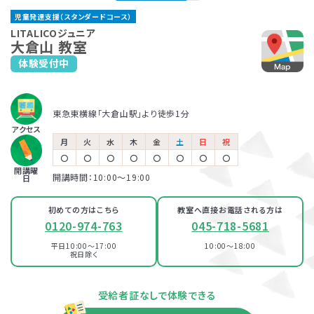
新横浜教室
反町教室
児童発達支援（スタンダードコース）
JR「新横浜駅」より徒歩6分
東急東横線「反町駅」より徒歩3分
保育所等訪問支援とは、児童福祉法に基づくサービスで、児童
LITALICOジュニアでは、保護者さま向けのサービス「ペアレ
LITALICOジュニア
市営地下鉄ブルーライン「新横浜駅」より徒歩6分
市営地下鉄ブルーライン「三ッ沢下町駅」より徒歩10分
大倉山 教室
発達支援や放課後等デイサービスと同じ「障害児通所支援」の
ントトレーニング」というプログラムを提供しています。ペアレ
体験受付中
一つです。保育所（保育園）や幼稚園、小学校など、お子さまが
ントトレーニングとは子育てのイライラを軽減し、自分もお子さ
LITALICOジュニア
普段通っている施設に支援員が訪問し、集団生活への適応を
まも楽しくできるヒントがたくさん詰まっている考え方を学ぶプ
鶴見教室
サポートします。
ログラムです。
児童発達支援
東急東横線「大倉山駅」より徒歩1分
JR京浜東北/根岸線「鶴見駅」より徒歩5分
アクセス
月
火
水
木
金
土
日
祝
LITALICOジュニア
〇
〇
〇
〇
〇
〇
〇
〇
放課後等デイサービス
反町教室
開講曜
開講時間：10:00〜19:00
日
東急東横線「反町駅」より徒歩3分
市営地下鉄ブルーライン「三ッ沢下町駅」より徒歩10分
初めての方はこちら
教室へ直接お電話される方は
0120-974-763
045-718-5681
平日10:00～17:00
10:00～18:00
祝日除く
資料・体験授業のお問い合わせ
受給者証なしで体験できる