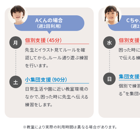
Aくんの場合
Cち
（週2回利用）
（週
個別支援（45分）
個別支援（
月
水
先生とイラスト見てルールを確
困った時に
認してから、ルール通り遊ぶ練習
で伝える練
を行います。
集団支援
日
小集団支援（90分）
土
個別で練
日常生活や園に近い教室環境の
る”を集団
なかで、困った時に先生へ伝える
練習をします。
※教室により実際の利用時間は異なる場合があります。