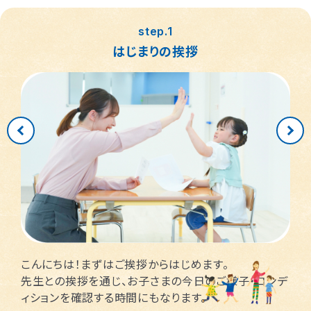
つくば桜教室
東静岡駅前教室
四日市教室
仙台富沢教室
舟入町教室
LITALICOジュニア
LITALICOジュニア
LITALICOジュニア
LITALICOジュニア
LITALICOジュニア
名古屋市千種区
横浜市戸塚区
神戸市長田区
福岡市早良区
世田谷区
堺市北区
川口市
松戸市
step.1
仙台市青葉区
広島市南区
児童発達支援
児童発達支援
児童発達支援
さいたま市見沼区
相模原市中央区
名古屋市緑区
福岡市西区
八千代市
新宿区
高槻市
姫路市
はじまりの挨拶
つくば教室
静岡教室
四日市教室
LITALICOジュニア
LITALICOジュニア
LITALICOジュニア
児童発達支援
児童発達支援
名古屋市瑞穂区
さいたま市緑区
川崎市中原区
福岡市東区
東大阪市
市川市
足立区
西宮市
仙台五橋教室
広島皆実教室
LITALICOジュニア
LITALICOジュニア
名古屋市中村区
神戸市中央区
三郷市
流山市
日野市
厚木市
摂津市
春日市
さいたま市大宮区
千葉市花見川区
名古屋市中区
福岡市博多区
葛飾区
大和市
池田市
千葉市中央区
大阪市平野区
太宰府市
茅ケ崎市
新座市
目黒区
福岡市中央区
江戸川区
堺市西区
戸田市
藤沢市
こんにちは！まずはご挨拶からはじめます。
さいたま市南区
横浜市鶴見区
大阪市此花区
北区
先生との挨拶を通じ、お子さまの今日のご様子・コンデ
ィションを確認する時間にもなります。