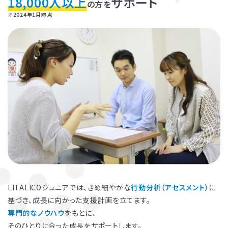
18,000人以上
サポート
の方を
※2024年1月時点
お子さまのやる気を引き出し、
保護者さまの
ストレス軽減
に役立つ
子育ての工夫を学ぶことができます。
LITALICOジュニアでは、きめ細やかな
行動分析（アセスメント）
に
基づき、成長に向かった支援計画を立てます。
よくある質問
専門的なノウハウ
をもとに、
ペアレントトレーニングを受講するとどんな効果がありますか？
そのひとりに合った成長をサポートします。