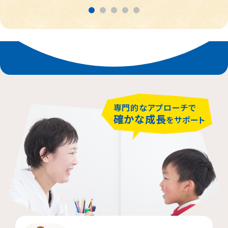
春日部市
中央区
鎌倉市
茨木市
相模原市緑区
富士見市
千代田区
堺市堺区
横浜市神奈川区
大阪市住吉区
西東京市
蕨市
さいたま市北区
横浜市磯子区
門真市向島町
練馬区
専門的なアプローチで
大阪市東淀川区
川崎市多摩区
八王子市
所沢市
確かな成長
をサポート
横浜市緑区
越谷市
町田市
枚方市
川崎市高津区
大阪市中央区
志木市
品川区
大阪市阿倍野区
横浜市金沢区
江東区
横浜市中区
大阪市北区
立川市