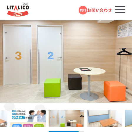
お問い合わせ
無料
コースのご案内
各教室のコースについて
無料体験受付中
スタンダードコース
パーソナルコース
フォームで
発達障害や学習障害があるお子さまや発達が気に
LITALICOジュニアとは
LITALICOジュニア
問い合わせる
なるお子さまを支援する学習塾・幼児教室です。受給
新横浜教室
者証の有無に関係なく、すぐにご利用いただけます。
教室を探す
電話で問い合わせる
JR「新横浜駅」より徒歩6分
対象年齢：0歳～高校3年
市営地下鉄ブルーライン「新横浜駅」より徒歩6分
0120-974-763
スタンダードコース
平日10:00～17:00／祝日除く
成長事例
LITALICOジュニア
児童福祉法に基づき運営している福祉サービスで
鶴見教室
す。児童発達支援（0歳～年長）、放課後等デイサービ
入会までの流れ
JR京浜東北/根岸線「鶴見駅」より徒歩5分
ス（小学1年～高校3年）に分かれており、受給者証を
お持ちの方がご利用いただけます。
LITALICOジュニア
LITALICOジュニア
お役立ちコラム