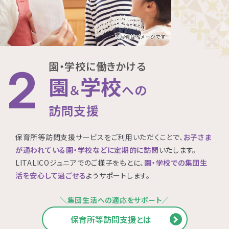
園・学校に働きかける
2
園
学校
＆
への
訪問支援
保育所等訪問支援サービスをご利用いただくことで、
お子さま
が通われている園・学校などに定期的に訪問
いたします。
LITALICOジュニアでのご様子をもとに、
園・学校での集団生
活を安心して過ごせる
ようサポートします。
＼集団生活への適応をサポート／
保育所等訪問支援とは