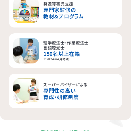
発達障害児支援
専門家監修の
横浜市都筑区
大阪市都島区
杉並区
教材&プログラム
横浜市西区
板橋区
理学療法士・作業療法士
横浜市旭区
大田区
言語聴覚士
150名以上在籍
横浜市青葉区
荒川区
※2024年4月時点
海老名市
スーパーバイザーによる
専門性の高い
相模原市
育成・研修制度