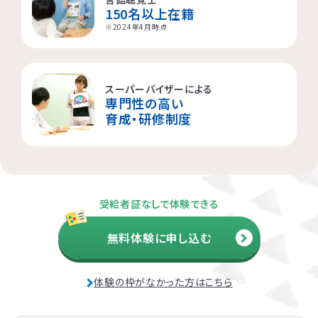
150名以上在籍
横浜市都筑区
大阪市都島区
杉並区
※2024年4月時点
横浜市西区
板橋区
スーパーバイザーによる
専門性の高い
横浜市旭区
大田区
育成・研修制度
横浜市青葉区
荒川区
海老名市
受給者証なしで体験できる
相模原市
無料体験に申し込む
体験の枠がなかった方はこちら