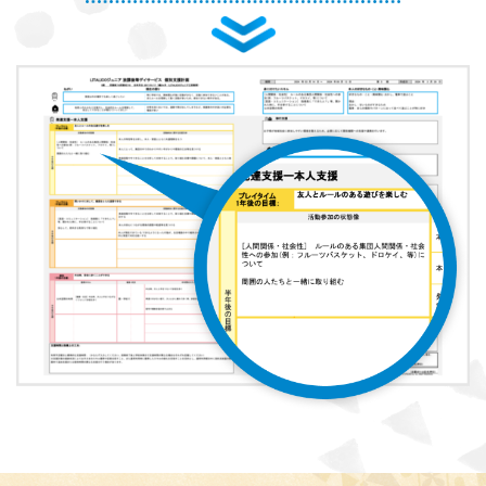
お子さまに対する適切な関わり方がわかることで、
育児ストレスが減
り、怒る回数が減る、ということが研究を通して実証されています。
ま
た、これまで1500名以上の方が受講され、「毎日のようにあった癇癪
が減った」「今まで何回言ってもやってくれなかった宿題をやるように
なった」など、多くの方にご好評をいただいています。
プログラムを聞くだけですか？
プログラムは、講座を聞くだけでなく、テキストに書き込んでいただい
たり、保護者さまと講師とで対話したりしながら進めます。
受講時に学んだ内容を自宅に帰ってお子さまに実践していただき、そ
の結果を後日報告いただき振り返りしていきます。
お子さまにあった関わりを習慣的に実践していただけるように、
座学
と実践の繰り返しで講師がサポートしていきます。