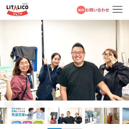
お問い合わせ
無料
コースのご案内
各教室のコースについて
無料体験受付中
スタンダードコース
パーソナルコース
フォームで
発達障害や学習障害があるお子さまや発達が気に
LITALICOジュニアとは
LITALICOジュニア
問い合わせる
なるお子さまを支援する学習塾・幼児教室です。受給
なかもず教室
者証の有無に関係なく、すぐにご利用いただけます。
教室を探す
電話で問い合わせる
御堂筋線「なかもず駅」より 徒歩1分
対象年齢：0歳～高校3年
南海高野線・泉北高速鉄道 「中百舌鳥駅」より徒歩6分
0120-974-763
スタンダードコース
平日10:00～17:00／祝日除く
成長事例
LITALICOジュニア
児童福祉法に基づき運営している福祉サービスで
あびこ教室
す。児童発達支援（0歳～年長）、放課後等デイサービ
入会までの流れ
地下鉄御堂筋線「あびこ駅」より徒歩1分
ス（小学1年～高校3年）に分かれており、受給者証を
お持ちの方がご利用いただけます。
LITALICOジュニア
LITALICOジュニア
お役立ちコラム