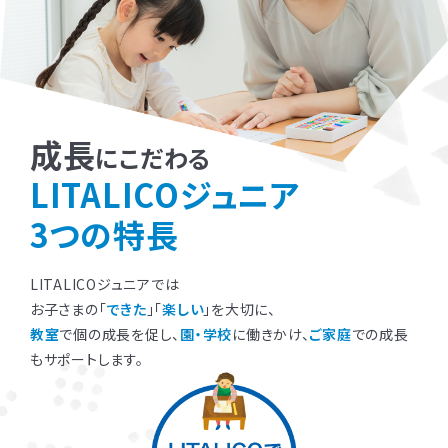
成長
にこだわる
LITALICOジュニア
3つの特長
LITALICOジュニアでは
お子さまの「
できた
」「
楽しい
」を大切に、
教室
で個の成長を促し、
園・学校
に働きかけ、
ご家庭
での成長
もサポートします。