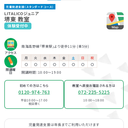
なかもず教室
おおとり教室
児童発達支援（スタンダードコース）
御堂筋線「なかもず駅」より 徒歩1分
阪和線「鳳駅」より徒歩2分
保育所等訪問支援とは、児童福祉法に基づくサービスで、児童
LITALICOジュニアでは、保護者さま向けのサービス「ペアレ
LITALICOジュニア
南海高野線・泉北高速鉄道 「中百舌鳥駅」より徒歩6分
堺東 教室
発達支援や放課後等デイサービスと同じ「障害児通所支援」の
ントトレーニング」というプログラムを提供しています。ペアレ
体験受付中
LITALICOジュニア
一つです。保育所（保育園）や幼稚園、小学校など、お子さまが
ントトレーニングとは子育てのイライラを軽減し、自分もお子さ
LITALICOジュニア
北加賀屋教室
普段通っている施設に支援員が訪問し、集団生活への適応を
まも楽しくできるヒントがたくさん詰まっている考え方を学ぶプ
あびこ教室
サポートします。
ログラムです。
地下鉄四つ橋線「北加賀屋駅」より徒歩2分
児童発達支援
南海高野線「堺東駅」より徒歩11分 (車5分)
地下鉄御堂筋線「あびこ駅」より徒歩1分
アクセス
LITALICOジュニア
月
火
水
木
金
土
日
祝
LITALICOジュニア
平野教室
〇
〇
〇
〇
〇
〇
〇
〇
放課後等デイサービス
おおとり教室
開講曜
開講時間：10:00〜19:00
日
地下鉄谷町線「平野駅」より徒歩3分
阪和線「鳳駅」より徒歩2分
初めての方はこちら
教室へ直接お電話される方は
0120-974-763
072-225-5225
LITALICOジュニア
北加賀屋教室
平日10:00～17:00
10:00～18:00
祝日除く
地下鉄四つ橋線「北加賀屋駅」より徒歩2分
資料・体験授業のお問い合わせ
LITALICOジュニア
児童発達支援は年長までご利用いただけます