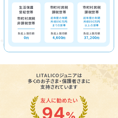
生活保護
市町村民税
市町村民税
受給世帯
課税世帯
課税世帯
市町村民税
前年度の年間
前年度の年間
所得890万円
所得890万円
非課税世帯
までの世帯
以上の世帯
負担上限月額
負担上限月額
負担上限月額
0
4,600
37,200
円
円
円
LITALICOジュニアは
多くのお子さま・保護者さまに
支持されています
友人に勧めたい
94
%