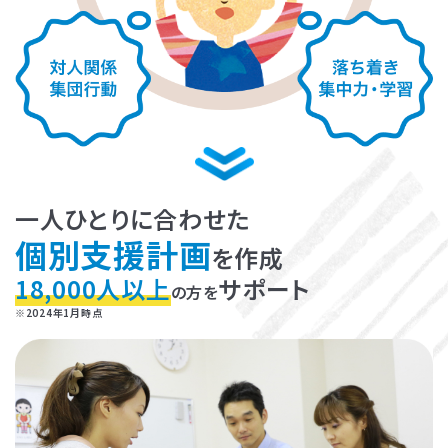
LITALICOライフ
LITALICOワークス
LITALICO仕事ナビ
LITALICOキャリア
LITALICO教育ソフト
LITALICO発達特性検査
LITALICO研究所
一人ひとりに合わせた
個別支援計画
を作成
18,000人以上
サポート
の方を
※2024年1月時点