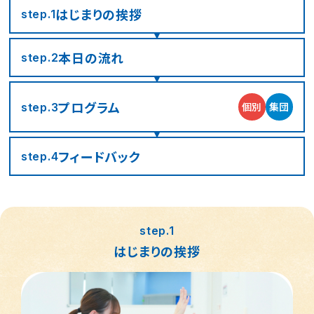
はじまりの
挨拶
step.1
本日の流れ
step.2
プログラム
個別
集団
step.3
フィード
バック
step.4
LITALICOジュニア
LITALICOジュニア
LITALICOジュニア
LITALICOジュニア
LITALICOジュニア
LITALICOジュニア
LITALICOジュニア
LITALICOジュニア
LITALICOジュニア
LITALICOジュニア
LITALICOジュニア
LITALICOジュニア
LITALICOジュニア
LITALICOジュニア
LITALICOジュニア
神奈川エリアの教室一覧
茨城エリアの教室一覧
埼玉エリアの教室一覧
千葉エリアの教室一覧
東京エリアの教室一覧
愛知エリアの教室一覧
静岡エリアの教室一覧
三重エリアの教室一覧
大阪エリアの教室一覧
兵庫エリアの教室一覧
京都エリアの教室一覧
奈良エリアの教室一覧
宮城エリアの教室一覧
広島エリアの教室一覧
福岡エリアの教室一覧
step.1
はじまりの挨拶
さいたま市浦和区
名古屋市名東区
川崎市川崎区
静岡市駿河区
神戸市東灘区
京都市下京区
仙台市太白区
広島市中区
武蔵野市
四日市市
寝屋川市
北九州市
つくば市
船橋市
奈良市
大阪市住之江区
北葛城郡王寺町
横浜市港北区
名古屋市北区
神戸市垂水区
京都市東山区
福岡市城南区
朝霞市
浦安市
豊島区
児童発達支援
児童発達支援
放課後等デイサービス
児童発達支援
児童発達支援