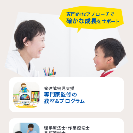
春日部市
中央区
鎌倉市
茨木市
専門的なアプローチで
相模原市緑区
富士見市
千代田区
堺市堺区
確かな成長
をサポート
横浜市神奈川区
大阪市住吉区
西東京市
蕨市
さいたま市北区
横浜市磯子区
門真市向島町
練馬区
大阪市東淀川区
川崎市多摩区
八王子市
所沢市
横浜市緑区
越谷市
町田市
枚方市
発達障害児支援
専門家監修の
川崎市高津区
大阪市中央区
志木市
品川区
教材&プログラム
大阪市阿倍野区
横浜市金沢区
江東区
理学療法士・作業療法士
横浜市中区
大阪市北区
立川市
言語聴覚士