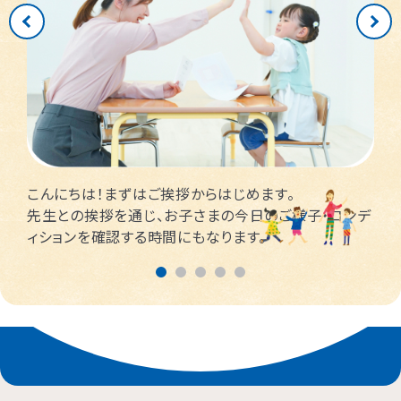
つくば桜教室
東静岡駅前教室
四日市教室
仙台富沢教室
舟入町教室
LITALICOジュニア
LITALICOジュニア
LITALICOジュニア
LITALICOジュニア
LITALICOジュニア
名古屋市千種区
横浜市戸塚区
神戸市長田区
福岡市早良区
世田谷区
堺市北区
川口市
松戸市
仙台市青葉区
広島市南区
児童発達支援
児童発達支援
児童発達支援
さいたま市見沼区
相模原市中央区
名古屋市緑区
福岡市西区
八千代市
新宿区
高槻市
姫路市
つくば教室
静岡教室
四日市教室
LITALICOジュニア
LITALICOジュニア
LITALICOジュニア
児童発達支援
児童発達支援
名古屋市瑞穂区
さいたま市緑区
川崎市中原区
福岡市東区
東大阪市
市川市
足立区
西宮市
仙台五橋教室
広島皆実教室
LITALICOジュニア
LITALICOジュニア
名古屋市中村区
神戸市中央区
三郷市
流山市
日野市
厚木市
摂津市
春日市
こんにちは！まずはご挨拶からはじめます。
さいたま市大宮区
千葉市花見川区
名古屋市中区
福岡市博多区
葛飾区
大和市
池田市
先生との挨拶を通じ、お子さまの今日のご様子・コンデ
ィションを確認する時間にもなります。
千葉市中央区
大阪市平野区
太宰府市
茅ケ崎市
新座市
目黒区
福岡市中央区
江戸川区
堺市西区
戸田市
藤沢市
さいたま市南区
横浜市鶴見区
大阪市此花区
北区