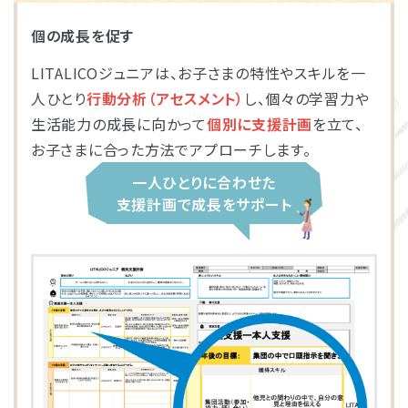
個の成長を促す
LITALICOジュニア
LITALICOジュニア
LITALICOジュニア
LITALICOジュニア
LITALICOジュニア
LITALICOジュニア
LITALICOジュニア
LITALICOジュニア
LITALICOジュニア
LITALICOジュニア
LITALICOジュニア
LITALICOジュニア
LITALICOジュニア
LITALICOジュニア
LITALICOジュニア
神奈川エリアの教室一覧
茨城エリアの教室一覧
埼玉エリアの教室一覧
千葉エリアの教室一覧
東京エリアの教室一覧
愛知エリアの教室一覧
静岡エリアの教室一覧
三重エリアの教室一覧
大阪エリアの教室一覧
兵庫エリアの教室一覧
京都エリアの教室一覧
奈良エリアの教室一覧
宮城エリアの教室一覧
広島エリアの教室一覧
福岡エリアの教室一覧
LITALICOジュニアは、お子さまの特性やスキルを一
人ひとり
行動分析（アセスメント）
し、個々の学習力や
生活能力の成長に向かって
個別に支援計画
を立て、
さいたま市浦和区
名古屋市名東区
川崎市川崎区
静岡市駿河区
神戸市東灘区
京都市下京区
仙台市太白区
広島市中区
武蔵野市
四日市市
寝屋川市
北九州市
つくば市
船橋市
奈良市
お子さまに合った方法でアプローチします。
一人ひとりに合わせた
大阪市住之江区
北葛城郡王寺町
横浜市港北区
名古屋市北区
神戸市垂水区
京都市東山区
福岡市城南区
朝霞市
浦安市
豊島区
児童発達支援
児童発達支援
放課後等デイサービス
児童発達支援
児童発達支援
支援計画で成長をサポート
つくば桜教室
東静岡駅前教室
四日市教室
仙台富沢教室
舟入町教室
LITALICOジュニア
LITALICOジュニア
LITALICOジュニア
LITALICOジュニア
LITALICOジュニア
名古屋市千種区
横浜市戸塚区
神戸市長田区
福岡市早良区
世田谷区
堺市北区
川口市
松戸市
仙台市青葉区
広島市南区
児童発達支援
児童発達支援
児童発達支援
さいたま市見沼区
相模原市中央区
名古屋市緑区
福岡市西区
八千代市
新宿区
高槻市
姫路市
つくば教室
静岡教室
四日市教室
LITALICOジュニア
LITALICOジュニア
LITALICOジュニア
児童発達支援
児童発達支援
名古屋市瑞穂区
さいたま市緑区
川崎市中原区
福岡市東区
東大阪市
市川市
足立区
西宮市
仙台五橋教室
広島皆実教室
LITALICOジュニア
LITALICOジュニア
名古屋市中村区
神戸市中央区
三郷市
流山市
日野市
厚木市
摂津市
春日市