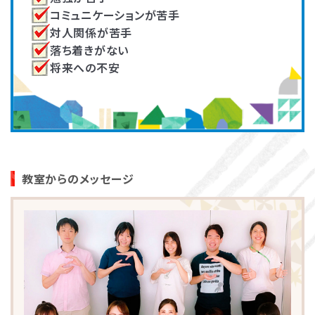
LITALICOライフ
LITALICOワークス
コミュニケーションが苦手
対人関係が苦手
LITALICO仕事ナビ
LITALICOキャリア
落ち着きがない
将来への不安
LITALICO教育ソフト
LITALICO発達特性検査
LITALICO研究所
他にも発達障害児教育の分野において専門性の高
いスーパーバイザーが多数在籍し、各教室の指導
員の育成・サポートを行っています。
教室からのメッセージ