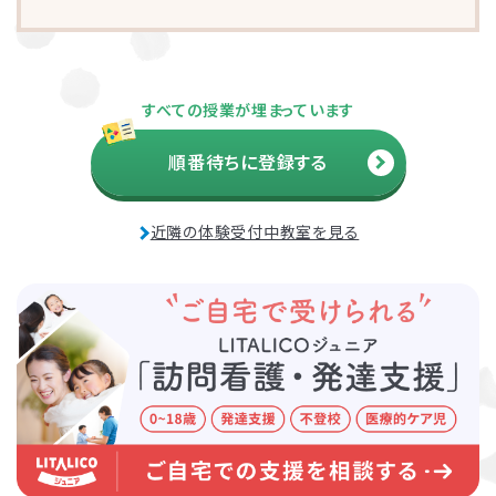
お子さまに対する適切な関わり方がわかることで、
育児ストレスが
減り、怒る回数が減る、ということが研究を通して実証されていま
す。
また、これまで1500名以上の方が受講され、「毎日のようにあっ
た癇癪が減った」「今まで何回言ってもやってくれなかった宿題をや
すべての授業が埋まっています
るようになった」など、多くの方にご好評をいただいています。
順番待ちに登録する
プログラムを聞くだけですか？
近隣の体験受付中教室を見る
プログラムは、講座を聞くだけでなく、テキストに書き込んでいただ
いたり、保護者さまと講師とで対話したりしながら進めます。
受講時に学んだ内容を自宅に帰ってお子さまに実践していただき、
その結果を後日報告いただき振り返りしていきます。
お子さまにあった関わりを習慣的に実践していただけるように、
座
学と実践の繰り返しで講師がサポートしていきます。