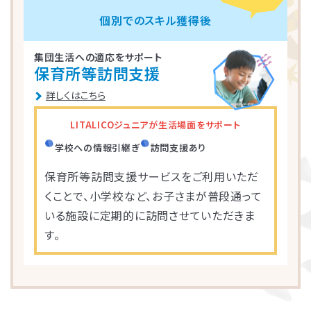
大阪市東淀川区
川崎市多摩区
八王子市
所沢市
個別でのスキル獲得後
横浜市緑区
越谷市
町田市
枚方市
集団生活への適応をサポート
保育所等訪問支援
川崎市高津区
大阪市中央区
志木市
品川区
詳しくはこちら
大阪市阿倍野区
横浜市金沢区
江東区
LITALICOジュニアが生活場面をサポート
学校への情報引継ぎ
訪問支援あり
横浜市中区
大阪市北区
立川市
保育所等訪問支援サービスをご利用いただ
横浜市都筑区
大阪市都島区
杉並区
くことで、小学校など、お子さまが普段通って
いる施設に定期的に訪問させていただきま
横浜市西区
板橋区
す。
横浜市旭区
大田区
横浜市青葉区
荒川区