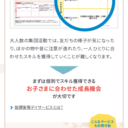
さいたま市大宮区
千葉市花見川区
名古屋市中区
福岡市博多区
葛飾区
大和市
池田市
千葉市中央区
大阪市平野区
太宰府市
茅ケ崎市
新座市
目黒区
福岡市中央区
江戸川区
堺市西区
戸田市
藤沢市
大人数の集団活動では、友だちの様子が気になった
り、ほかの物や音に注意が逸れたり、一人ひとりに合
さいたま市南区
横浜市鶴見区
大阪市此花区
北区
わせたスキルを獲得していくことが難しくなります。
春日部市
中央区
鎌倉市
茨木市
まずは個別でスキル獲得できる
相模原市緑区
富士見市
千代田区
堺市堺区
お子さまに合わせた成長機会
が大切です
横浜市神奈川区
大阪市住吉区
西東京市
蕨市
放課後等デイサービスとは？
さいたま市北区
横浜市磯子区
門真市向島町
練馬区
こんなサービス
も利用可能