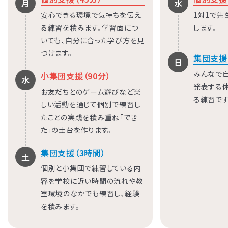
月
水
安心できる環境で気持ちを伝え
1対1で
る練習を積みます。学習面につ
します。
いても、自分に合った学び方を見
つけます。
集団支援（
日
みんなで
小集団支援（90分）
水
発表する
お友だちとのゲーム遊びなど楽
る練習です
しい活動を通じて個別で練習し
たことの実践を積み重ね「でき
た」の土台を作ります。
集団支援（3時間）
土
個別と小集団で練習している内
容を学校に近い時間の流れや教
室環境のなかでも練習し、経験
を積みます。