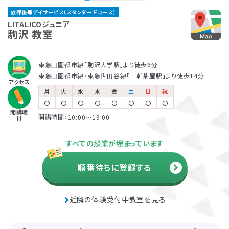
く、興味度高く学べるように工夫しています。さらに「どの
る、他の場面に広げていく、などにもつなげていくことが
中目黒教室
ャルアドバイザー
放課後等デイサービス（スタンダードコース）
ような環境がお子さまにあっているのか」「何があったら
できます。
著書『家庭で無理なく楽しくでき
放課後等デイサービスとは、児童福祉法に基づくサービ
保育所等訪問支援とは、児童福祉法に基づくサービス
LITALICOジュニアでは、保護者さま向けのサービス「ペ
LITALICOジュニア
東京メトロ日比谷線・東急東横線「中目黒駅」より徒歩4分
る生活・学習課題46― 自閉症
得意をいかせるのか」を分析することで、お子さまが過ご
駒沢 教室
スの一つです。早期に必要な指導を受け、将来的な本人
で、児童発達支援や放課後等デイサービスと同じ「障害
アレントトレーニング」というプログラムを提供していま
の子どものためのABA 基本プロ
しやすく、力を発揮しやすい環境整備も行っています。この
の負担を軽減するために、障害名の有無に関わらず、発
児通所支援」の一つです。保育所（保育園）や幼稚園、小
す。ペアレントトレーニングとは子育てのイライラを軽減
グラム』2008 など
環境整備については、保護者さまや園・学校にお伝えする
達の遅れが気になるお子さまの利用も幅広くおこなわれ
学校など、お子さまが普段通っている施設に支援員が訪
し、自分もお子さまも楽しくできるヒントがたくさん詰まっ
東急田園都市線「駒沢大学駅」より徒歩6分
ことで日常に広げていきます。お子さまがより「自分らしく
ています。自治体の定める日数と自己負担額の範囲でご
問し、集団生活への適応をサポートします。
ている考え方を学ぶプログラムです。
東急田園都市線・東急世田谷線「三軒茶屋駅」より徒歩14分
児童発達支援
アクセス
生きること」を大切にし、個の要因と環境要因、双方にバ
利用可能です。
月
火
水
木
金
土
日
祝
松本 好
田中 康雄
ランスよく働きかけていきます。
〇
〇
〇
〇
〇
〇
〇
〇
開講曜
各教室を巡回し、行動面や学習面
北海道大学 名誉教授
開講時間：10:00〜19:00
日
放課後等デイサービス
などの困難ケースの相談窓口と
児童精神科医
利用者負担額の上限
して、指導員をサポート。
『発達障害の子どもの心と行動が
すべての授業が埋まっています
生活保護
市町村民税
市町村民税
わかる本』監修
受給世帯
課税世帯
課税世帯
順番待ちに登録する
市町村民税
前年度の年間所得
前年度の年間所得
890万円
890万円
課税世帯
までの世帯
までの世帯
負担上限月額
負担上限月額
負担上限月額
資料・体験授業のお問い合わせ
近隣の体験受付中教室を見る
0
4,600
37,200
円
円
円