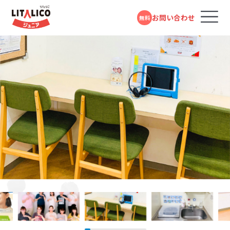
お問い合わせ
無料
コースのご案内
各教室のコースについて
100％自己負担で完全マンツーマンの
パーソナルコース
発達支援が受けられる教室
パーソナルコース
LITALICOジュニアではお子さまの困りごとを「個」の要
応用行動分析学とは、さまざまな研究で明らかにされた
LITALICOジュニアでは、お子さまの発達段階をより詳し
LITALICOジュニアの教育プログラムや指導員の研修は
LITALICOジュニアでは、指導の質を高めるため、育成研
LITALICOジュニアでは、自社でアセスメントツールや教
フォームで
発達障害や学習障害があるお子さまや発達が気にな
LITALICOジュニアとは
因と「環境」の要因の組み合わさりによって生じるものと
行動の原理を日常の問題解決に応用していく学問です。
く知りお子さまに合ったステップで指導の計画をたてら
発達障害児支援の専門家である井上雅彦教授（鳥取大
修をパスしたチューター、さらにエリア単位にスーパーバ
材プログラムの開発を行なっています。様々なお子さまの
問い合わせる
LITALICOジュニア
るお子さまを支援する学習塾・幼児教室です。受給者証
三軒茶屋教室
考えています。お子さまの「できる」が増えること、つまり
「行動に先立つきっかけ」と「行動の直後起きる結果」に着
れるように、独自のスキルリストを使用し、今のスキル獲
学大学院）、田中康雄医師（北海道大学名誉教授）による
イザーを配置し、授業のアドバイスや指導員の育成に努
特性や興味にあったプログラムを選択できるようこれま
の有無に関係なく、すぐにご利用いただけます。
個の側の変化も大事ですが、例えば「車いすに乗っている
目することで、行動が起こる理由や仕組みを分析し、理解
得状況を確認しています。スキルの内容は、人間の発達
監修をいただいています。また言語聴覚士や作業療法士
めています。指導員は、定期的に研修を受けながら指導
で約１万点以上の教材を開発しています。
教室を探す
電話で問い合わせる
東急田園都市線・東急世田谷線「三軒茶屋駅」より徒歩3分
対象年齢：0歳～高校3年
人×階段」の組み合わせで生じる困りは「車いすに乗って
を深める考え方です。同じ行動でも、場面によって理由が
段階や学習指導要領などを参考にし、一人ひとりが自分
による研修やプログラム開発も行っています。
のスキルを高め、科学的理論に基づき、「なぜその行動を
0120-974-763
スタンダードコース
平日10:00～17:00／祝日除く
いる人×エレベーター」と環境を変えることでも減少し
異なる場合もありますし、一見違う行動でも理由が同じ
らしく生きるために必要なスキルを抽出したものです。お
するのか」環境や過去の背景、直前の刺激などに分けて、
LITALICOジュニア
成長事例
児童福祉法に基づき運営している福祉サービスです。
経堂教室
ます。そのためLITALICOジュニアでは、お子さまの「やり
という場合もあります。行動の理由について考えていくこ
子さまごとに得意なこと・苦手なことは異なりますので、
お子さまの困難さの要因を分析し、最適なアプローチ方
児童発達支援（0歳～年長）、放課後等デイサービス
井上 雅彦
たい!」をかなえるためのスキルを獲得できるように、また
とで、よりお子さまに合ったサポート方法を見つけること
身辺の自立や発信/表現、セルフコントロールなど10項
法を考えます。
小田急小田原線「経堂駅」より徒歩2分
入会までの流れ
東急世田谷線「山下駅」より徒歩10分
（小学1年～高校3年）に分かれており、受給者証をお持
「できる」「できた」を増やしていくために、お子さま一人ひ
ができます。また、行動の原理を利用することで、新しい
目でチェックしています。
鳥取大学 大学院
ちの方がご利用いただけます。
医学系研究科 臨床心理学講座
とりにあった得意な学び方や好きなものを活用して楽し
行動を獲得したり、できていることを継続的に続けられ
LITALICOジュニア
教授／LITALICO研究所 スペシ
お役立ちコラム