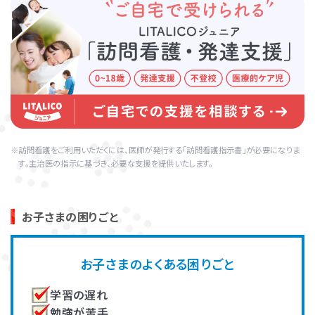
高畑 脩平
大川 真知子
発達障害とは
Q&A
作業療法士（OT）
未就学児の家族支援プログラム
著書『乳幼児期の感覚統合遊び』
の開発し、複数教室で実施。その
『ADHDの子どもたち』『臨床 作業
他、各教室の指導員育成に従事。
個人情報保護方針
サイトマップ
療法』
訪問看護をご利用いただくには、医師が発行する「訪問看護指示書」が必要になりま
す。主治医の指示に基づき、必要な支援を提供いたします。
ホーム
井上（住友）いつか
吉田 有里
お子さまの困りごと
言語聴覚士
大学で非常勤講師として教育者
発達に凸凹のあるお子さんへの
の養成。新人研修や一定期間の
療育や自立支援、ご家族のサポー
振り返り研修などを担当し、指導
お子さまのよくある困りごと
ト、指導者の育成、記事の監修等
の質を担保。
に従事。
LITALICOワンダー
LITALICO発達ナビ
学習の遅れ
勉強が苦手