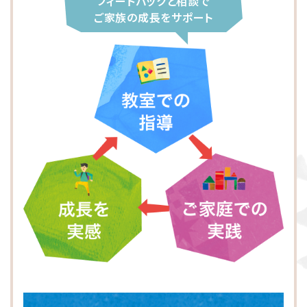
フィードバックと相談で
大阪市東淀川区
川崎市多摩区
八王子市
所沢市
ご家族の成長をサポート
横浜市緑区
越谷市
町田市
枚方市
川崎市高津区
大阪市中央区
志木市
品川区
大阪市阿倍野区
横浜市金沢区
江東区
横浜市中区
大阪市北区
立川市
横浜市都筑区
大阪市都島区
杉並区
横浜市西区
板橋区
横浜市旭区
大田区
横浜市青葉区
荒川区