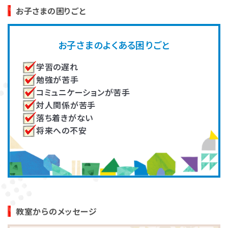
高畑 脩平
大川 真知子
お子さまの困りごと
発達障害とは
Q&A
作業療法士（OT）
未就学児の家族支援プログラム
著書『乳幼児期の感覚統合遊び』
の開発し、複数教室で実施。その
お子さまのよくある困りごと
『ADHDの子どもたち』『臨床 作業
他、各教室の指導員育成に従事。
個人情報保護方針
サイトマップ
療法』
学習の遅れ
勉強が苦手
コミュニケーションが苦手
対人関係が苦手
落ち着きがない
将来への不安
ホーム
井上（住友）いつか
吉田 有里
言語聴覚士
大学で非常勤講師として教育者
発達に凸凹のあるお子さんへの
の養成。新人研修や一定期間の
療育や自立支援、ご家族のサポー
振り返り研修などを担当し、指導
ト、指導者の育成、記事の監修等
の質を担保。
に従事。
教室からのメッセージ
LITALICOワンダー
LITALICO発達ナビ