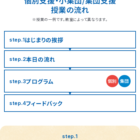
個別支援・小集団/集団支援
授業の流れ
※授業の一例です。教室によって異なります。
はじまりの
挨拶
step.1
本日の流れ
step.2
プログラム
個別
集団
step.3
フィード
バック
step.4
step.1