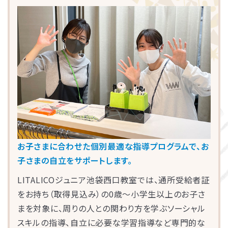
LITALICOライフ
LITALICOワークス
LITALICO仕事ナビ
LITALICOキャリア
LITALICO教育ソフト
LITALICO発達特性検査
LITALICO研究所
他にも発達障害児教育の分野において専門性の高
いスーパーバイザーが多数在籍し、各教室の指導
員の育成・サポートを行っています。
お子さまに合わせた個別最適な指導プログラムで、お
子さまの自立をサポートします。
LITALICOジュニア池袋西口教室では、通所受給者証
をお持ち（取得見込み）の0歳～小学生以上のお子さ
まを対象に、周りの人との関わり方を学ぶソーシャル
スキルの指導、自立に必要な学習指導など専門的な