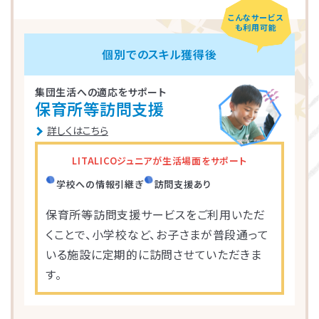
こんなサービス
も利用可能
LITALICOジュニア
LITALICOジュニア
LITALICOジュニア
LITALICOジュニア
LITALICOジュニア
LITALICOジュニア
LITALICOジュニア
LITALICOジュニア
LITALICOジュニア
LITALICOジュニア
LITALICOジュニア
LITALICOジュニア
LITALICOジュニア
LITALICOジュニア
LITALICOジュニア
個別でのスキル獲得後
神奈川エリアの教室一覧
茨城エリアの教室一覧
埼玉エリアの教室一覧
千葉エリアの教室一覧
東京エリアの教室一覧
愛知エリアの教室一覧
静岡エリアの教室一覧
三重エリアの教室一覧
大阪エリアの教室一覧
兵庫エリアの教室一覧
京都エリアの教室一覧
奈良エリアの教室一覧
宮城エリアの教室一覧
広島エリアの教室一覧
福岡エリアの教室一覧
集団生活への適応をサポート
保育所等訪問支援
さいたま市浦和区
名古屋市名東区
川崎市川崎区
静岡市駿河区
神戸市東灘区
京都市下京区
仙台市太白区
広島市中区
武蔵野市
四日市市
寝屋川市
北九州市
つくば市
船橋市
奈良市
詳しくはこちら
大阪市住之江区
北葛城郡王寺町
横浜市港北区
名古屋市北区
神戸市垂水区
京都市東山区
福岡市城南区
朝霞市
浦安市
豊島区
児童発達支援
児童発達支援
放課後等デイサービス
児童発達支援
児童発達支援
LITALICOジュニアが生活場面をサポート
つくば桜教室
東静岡駅前教室
四日市教室
仙台富沢教室
舟入町教室
LITALICOジュニア
LITALICOジュニア
LITALICOジュニア
LITALICOジュニア
LITALICOジュニア
名古屋市千種区
横浜市戸塚区
神戸市長田区
福岡市早良区
世田谷区
堺市北区
川口市
松戸市
学校への情報引継ぎ
訪問支援あり
仙台市青葉区
広島市南区
児童発達支援
児童発達支援
児童発達支援
保育所等訪問支援サービスをご利用いただ
さいたま市見沼区
相模原市中央区
名古屋市緑区
福岡市西区
八千代市
新宿区
高槻市
姫路市
くことで、小学校など、お子さまが普段通って
つくば教室
静岡教室
四日市教室
LITALICOジュニア
LITALICOジュニア
LITALICOジュニア
児童発達支援
児童発達支援
いる施設に定期的に訪問させていただきま
名古屋市瑞穂区
さいたま市緑区
川崎市中原区
福岡市東区
東大阪市
市川市
足立区
西宮市
す。
仙台五橋教室
広島皆実教室
LITALICOジュニア
LITALICOジュニア
名古屋市中村区
神戸市中央区
三郷市
流山市
日野市
厚木市
摂津市
春日市