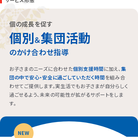
サービス形態
お子さまに対する適切な関わり方がわかることで、
育児ストレスが
減り、怒る回数が減る、ということが研究を通して実証されていま
す。
また、これまで1500名以上の方が受講され、「毎日のようにあっ
個の成長を促す
た癇癪が減った」「今まで何回言ってもやってくれなかった宿題をや
個別
集団活動
るようになった」など、多くの方にご好評をいただいています。
＆
のかけ合わせ指導
プログラムを聞くだけですか？
お子さまのニーズに合わせた
個別支援時間
に加え、
集
プログラムは、講座を聞くだけでなく、テキストに書き込んでいただ
団の中で安心・安全に過ごしていただく時間
を組み合
いたり、保護者さまと講師とで対話したりしながら進めます。
わせてご提供します。実生活でもお子さまが自分らしく
受講時に学んだ内容を自宅に帰ってお子さまに実践していただき、
その結果を後日報告いただき振り返りしていきます。
過ごせるよう、未来の可能性が拡がるサポートをしま
お子さまにあった関わりを習慣的に実践していただけるように、
座
す。
学と実践の繰り返しで講師がサポートしていきます。
NEW