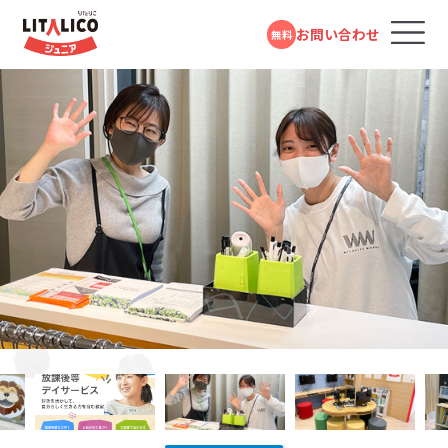
お問い合わせ
無料
コースのご案内
各教室のコースについて
100％自己負担で完全マンツーマンの
パーソナルコース
発達支援が受けられる教室
パーソナルコース
LITALICOジュニアではお子さまの困りごとを「個」の要
応用行動分析学とは、さまざまな研究で明らかにされた
LITALICOジュニアでは、お子さまの発達段階をより詳し
LITALICOジュニアの教育プログラムや指導員の研修は
LITALICOジュニアでは、指導の質を高めるため、育成研
LITALICOジュニアでは、自社でアセスメントツールや教
フォームで
発達障害や学習障害があるお子さまや発達が気にな
LITALICOジュニアとは
因と「環境」の要因の組み合わさりによって生じるものと
行動の原理を日常の問題解決に応用していく学問です。
く知りお子さまに合ったステップで指導の計画をたてら
発達障害児支援の専門家である井上雅彦教授（鳥取大
修をパスしたチューター、さらにエリア単位にスーパーバ
材プログラムの開発を行なっています。様々なお子さまの
問い合わせる
LITALICOジュニア
るお子さまを支援する学習塾・幼児教室です。受給者証
池袋教室
考えています。お子さまの「できる」が増えること、つまり
「行動に先立つきっかけ」と「行動の直後起きる結果」に着
れるように、独自のスキルリストを使用し、今のスキル獲
学大学院）、田中康雄医師（北海道大学名誉教授）による
イザーを配置し、授業のアドバイスや指導員の育成に努
特性や興味にあったプログラムを選択できるようこれま
の有無に関係なく、すぐにご利用いただけます。
個の側の変化も大事ですが、例えば「車いすに乗っている
目することで、行動が起こる理由や仕組みを分析し、理解
得状況を確認しています。スキルの内容は、人間の発達
監修をいただいています。また言語聴覚士や作業療法士
めています。指導員は、定期的に研修を受けながら指導
で約１万点以上の教材を開発しています。
教室を探す
電話で問い合わせる
JR・西武池袋線・東京メトロ有楽町線・東京メトロ副都心線「池袋駅」より徒歩6分
対象年齢：0歳～高校3年
人×階段」の組み合わせで生じる困りは「車いすに乗って
を深める考え方です。同じ行動でも、場面によって理由が
段階や学習指導要領などを参考にし、一人ひとりが自分
による研修やプログラム開発も行っています。
のスキルを高め、科学的理論に基づき、「なぜその行動を
0120-974-763
スタンダードコース
平日10:00～17:00／祝日除く
いる人×エレベーター」と環境を変えることでも減少し
異なる場合もありますし、一見違う行動でも理由が同じ
らしく生きるために必要なスキルを抽出したものです。お
するのか」環境や過去の背景、直前の刺激などに分けて、
LITALICOジュニア
成長事例
児童福祉法に基づき運営している福祉サービスです。
池袋東口教室
ます。そのためLITALICOジュニアでは、お子さまの「やり
という場合もあります。行動の理由について考えていくこ
子さまごとに得意なこと・苦手なことは異なりますので、
お子さまの困難さの要因を分析し、最適なアプローチ方
児童発達支援（0歳～年長）、放課後等デイサービス
井上 雅彦
たい!」をかなえるためのスキルを獲得できるように、また
とで、よりお子さまに合ったサポート方法を見つけること
身辺の自立や発信/表現、セルフコントロールなど10項
法を考えます。
JR・西武池袋線・東京メトロ有楽町線・東京メトロ副都心線「池袋駅」から徒歩7
入会までの流れ
分
（小学1年～高校3年）に分かれており、受給者証をお持
「できる」「できた」を増やしていくために、お子さま一人ひ
ができます。また、行動の原理を利用することで、新しい
目でチェックしています。
鳥取大学 大学院
ちの方がご利用いただけます。
医学系研究科 臨床心理学講座
とりにあった得意な学び方や好きなものを活用して楽し
行動を獲得したり、できていることを継続的に続けられ
教授／LITALICO研究所 スペシ
お役立ちコラム