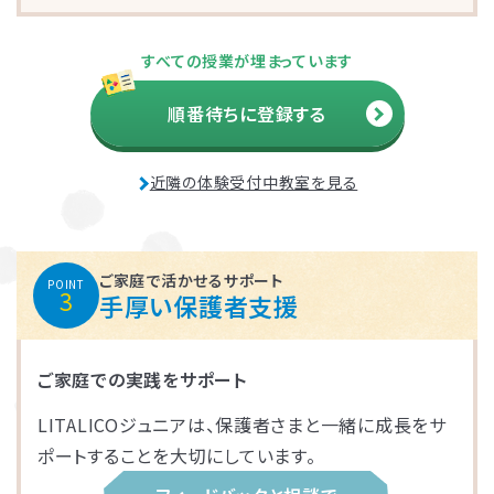
さいたま市大宮区
千葉市花見川区
名古屋市中区
福岡市博多区
葛飾区
大和市
池田市
すべての授業が埋まっています
千葉市中央区
大阪市平野区
太宰府市
茅ケ崎市
新座市
目黒区
順番待ちに登録する
福岡市中央区
江戸川区
堺市西区
戸田市
藤沢市
近隣の体験受付中教室を見る
さいたま市南区
横浜市鶴見区
大阪市此花区
北区
春日部市
中央区
鎌倉市
茨木市
ご家庭で活かせるサポート
POINT
3
手厚い保護者支援
相模原市緑区
富士見市
千代田区
堺市堺区
ご家庭での実践をサポート
横浜市神奈川区
大阪市住吉区
西東京市
蕨市
LITALICOジュニアは、保護者さまと一緒に成長をサ
さいたま市北区
横浜市磯子区
門真市向島町
練馬区
ポートすることを大切にしています。