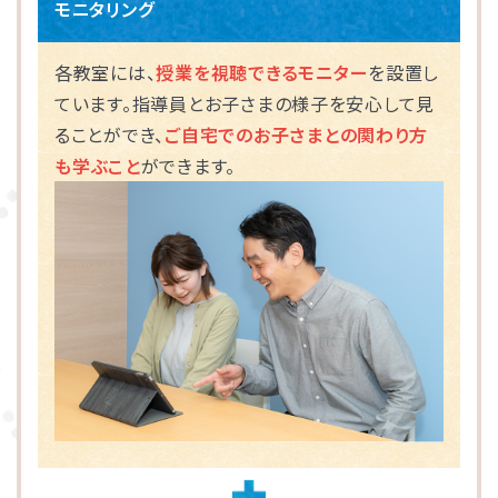
モニタリング
海老名市
各教室には、
授業を視聴できるモニター
を設置し
ています。指導員とお子さまの様子を安心して見
相模原市
ることができ、
ご自宅でのお子さまとの関わり方
も学ぶこと
ができます。