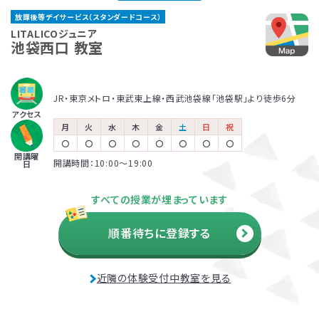
LITALICOジュニア
く、興味度高く学べるように工夫しています。さらに「どの
る、他の場面に広げていく、などにもつなげていくことが
ャルアドバイザー
放課後等デイサービス（スタンダードコース）
巣鴨教室
ような環境がお子さまにあっているのか」「何があったら
できます。
著書『家庭で無理なく楽しくでき
放課後等デイサービスとは、児童福祉法に基づくサービ
保育所等訪問支援とは、児童福祉法に基づくサービス
LITALICOジュニアでは、保護者さま向けのサービス「ペ
LITALICOジュニア
る生活・学習課題46― 自閉症
得意をいかせるのか」を分析することで、お子さまが過ご
池袋西口 教室
JR山手線・都営三田線「巣鴨駅」より徒歩2分
スの一つです。早期に必要な指導を受け、将来的な本人
で、児童発達支援や放課後等デイサービスと同じ「障害
アレントトレーニング」というプログラムを提供していま
の子どものためのABA 基本プロ
しやすく、力を発揮しやすい環境整備も行っています。この
の負担を軽減するために、障害名の有無に関わらず、発
児通所支援」の一つです。保育所（保育園）や幼稚園、小
す。ペアレントトレーニングとは子育てのイライラを軽減
グラム』2008 など
環境整備については、保護者さまや園・学校にお伝えする
達の遅れが気になるお子さまの利用も幅広くおこなわれ
学校など、お子さまが普段通っている施設に支援員が訪
し、自分もお子さまも楽しくできるヒントがたくさん詰まっ
JR・東京メトロ・東武東上線・西武池袋線「池袋駅」より徒歩6分
ことで日常に広げていきます。お子さまがより「自分らしく
ています。自治体の定める日数と自己負担額の範囲でご
問し、集団生活への適応をサポートします。
ている考え方を学ぶプログラムです。
児童発達支援
アクセス
生きること」を大切にし、個の要因と環境要因、双方にバ
利用可能です。
月
火
水
木
金
土
日
祝
松本 好
田中 康雄
ランスよく働きかけていきます。
〇
〇
〇
〇
〇
〇
〇
〇
開講曜
各教室を巡回し、行動面や学習面
北海道大学 名誉教授
開講時間：10:00〜19:00
日
放課後等デイサービス
などの困難ケースの相談窓口と
児童精神科医
利用者負担額の上限
して、指導員をサポート。
『発達障害の子どもの心と行動が
すべての授業が埋まっています
生活保護
市町村民税
市町村民税
わかる本』監修
受給世帯
課税世帯
課税世帯
順番待ちに登録する
市町村民税
前年度の年間所得
前年度の年間所得
890万円
890万円
課税世帯
までの世帯
までの世帯
負担上限月額
負担上限月額
負担上限月額
資料・体験授業のお問い合わせ
近隣の体験受付中教室を見る
0
4,600
37,200
円
円
円