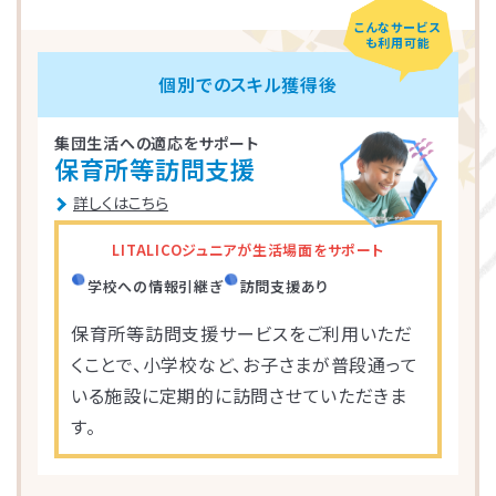
こんなサービス
も利用可能
LITALICOジュニア
LITALICOジュニア
LITALICOジュニア
LITALICOジュニア
LITALICOジュニア
LITALICOジュニア
LITALICOジュニア
LITALICOジュニア
LITALICOジュニア
LITALICOジュニア
LITALICOジュニア
LITALICOジュニア
LITALICOジュニア
LITALICOジュニア
LITALICOジュニア
個別でのスキル獲得後
神奈川エリアの教室一覧
茨城エリアの教室一覧
埼玉エリアの教室一覧
千葉エリアの教室一覧
東京エリアの教室一覧
愛知エリアの教室一覧
静岡エリアの教室一覧
三重エリアの教室一覧
大阪エリアの教室一覧
兵庫エリアの教室一覧
京都エリアの教室一覧
奈良エリアの教室一覧
宮城エリアの教室一覧
広島エリアの教室一覧
福岡エリアの教室一覧
集団生活への適応をサポート
保育所等訪問支援
さいたま市浦和区
名古屋市名東区
川崎市川崎区
静岡市駿河区
神戸市東灘区
京都市下京区
仙台市太白区
広島市中区
武蔵野市
四日市市
寝屋川市
北九州市
つくば市
船橋市
奈良市
詳しくはこちら
大阪市住之江区
北葛城郡王寺町
横浜市港北区
名古屋市北区
神戸市垂水区
京都市東山区
福岡市城南区
朝霞市
浦安市
豊島区
児童発達支援
児童発達支援
放課後等デイサービス
児童発達支援
児童発達支援
LITALICOジュニアが生活場面をサポート
つくば桜教室
東静岡駅前教室
四日市教室
仙台富沢教室
舟入町教室
LITALICOジュニア
LITALICOジュニア
LITALICOジュニア
LITALICOジュニア
LITALICOジュニア
名古屋市千種区
横浜市戸塚区
神戸市長田区
福岡市早良区
世田谷区
堺市北区
川口市
松戸市
学校への情報引継ぎ
訪問支援あり
仙台市青葉区
広島市南区
児童発達支援
児童発達支援
児童発達支援
保育所等訪問支援サービスをご利用いただ
さいたま市見沼区
相模原市中央区
名古屋市緑区
福岡市西区
八千代市
新宿区
高槻市
姫路市
くことで、小学校など、お子さまが普段通って
つくば教室
静岡教室
四日市教室
LITALICOジュニア
LITALICOジュニア
LITALICOジュニア
児童発達支援
児童発達支援
いる施設に定期的に訪問させていただきま
名古屋市瑞穂区
さいたま市緑区
川崎市中原区
福岡市東区
東大阪市
市川市
足立区
西宮市
す。
仙台五橋教室
広島皆実教室
LITALICOジュニア
LITALICOジュニア
名古屋市中村区
神戸市中央区
三郷市
流山市
日野市
厚木市
摂津市
春日市