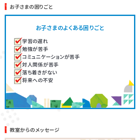
高畑 脩平
大川 真知子
お子さまの困りごと
発達障害とは
Q&A
作業療法士（OT）
未就学児の家族支援プログラム
著書『乳幼児期の感覚統合遊び』
の開発し、複数教室で実施。その
お子さまのよくある困りごと
『ADHDの子どもたち』『臨床 作業
他、各教室の指導員育成に従事。
個人情報保護方針
サイトマップ
療法』
学習の遅れ
勉強が苦手
コミュニケーションが苦手
対人関係が苦手
落ち着きがない
将来への不安
ホーム
井上（住友）いつか
吉田 有里
言語聴覚士
大学で非常勤講師として教育者
発達に凸凹のあるお子さんへの
の養成。新人研修や一定期間の
療育や自立支援、ご家族のサポー
振り返り研修などを担当し、指導
ト、指導者の育成、記事の監修等
の質を担保。
に従事。
教室からのメッセージ
LITALICOワンダー
LITALICO発達ナビ