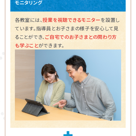
モニタリング
海老名市
各教室には、
授業を視聴できるモニター
を設置し
ています。指導員とお子さまの様子を安心して見
相模原市
ることができ、
ご自宅でのお子さまとの関わり方
も学ぶこと
ができます。