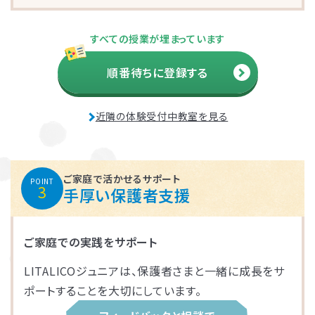
さいたま市大宮区
千葉市花見川区
名古屋市中区
福岡市博多区
葛飾区
大和市
池田市
すべての授業が埋まっています
千葉市中央区
大阪市平野区
太宰府市
茅ケ崎市
新座市
目黒区
順番待ちに登録する
福岡市中央区
江戸川区
堺市西区
戸田市
藤沢市
近隣の体験受付中教室を見る
さいたま市南区
横浜市鶴見区
大阪市此花区
北区
春日部市
中央区
鎌倉市
茨木市
ご家庭で活かせるサポート
POINT
3
手厚い保護者支援
相模原市緑区
富士見市
千代田区
堺市堺区
ご家庭での実践をサポート
横浜市神奈川区
大阪市住吉区
西東京市
蕨市
LITALICOジュニアは、保護者さまと一緒に成長をサ
さいたま市北区
横浜市磯子区
門真市向島町
練馬区
ポートすることを大切にしています。