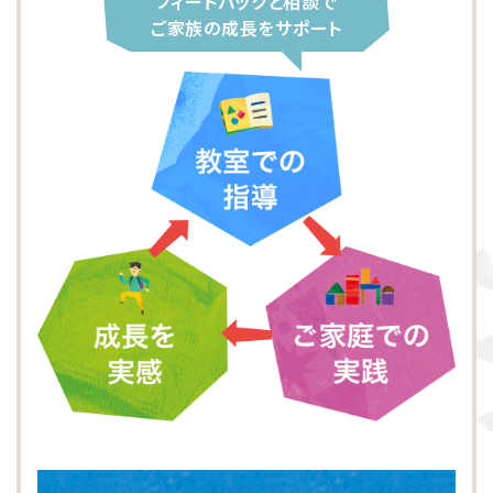
フィードバックと相談で
大阪市東淀川区
川崎市多摩区
八王子市
所沢市
ご家族の成長をサポート
横浜市緑区
越谷市
町田市
枚方市
川崎市高津区
大阪市中央区
志木市
品川区
大阪市阿倍野区
横浜市金沢区
江東区
横浜市中区
大阪市北区
立川市
横浜市都筑区
大阪市都島区
杉並区
横浜市西区
板橋区
横浜市旭区
大田区
横浜市青葉区
荒川区