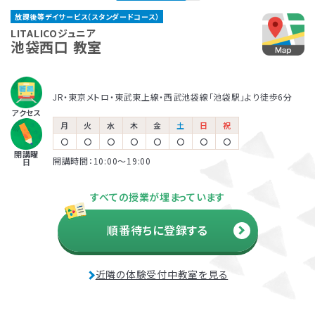
LITALICOジュニア
く、興味度高く学べるように工夫しています。さらに「どの
る、他の場面に広げていく、などにもつなげていくことが
ャルアドバイザー
放課後等デイサービス（スタンダードコース）
巣鴨教室
ような環境がお子さまにあっているのか」「何があったら
できます。
著書『家庭で無理なく楽しくでき
放課後等デイサービスとは、児童福祉法に基づくサービ
保育所等訪問支援とは、児童福祉法に基づくサービス
LITALICOジュニアでは、保護者さま向けのサービス「ペ
LITALICOジュニア
る生活・学習課題46― 自閉症
得意をいかせるのか」を分析することで、お子さまが過ご
池袋西口 教室
JR山手線・都営三田線「巣鴨駅」より徒歩2分
スの一つです。早期に必要な指導を受け、将来的な本人
で、児童発達支援や放課後等デイサービスと同じ「障害
アレントトレーニング」というプログラムを提供していま
の子どものためのABA 基本プロ
しやすく、力を発揮しやすい環境整備も行っています。この
の負担を軽減するために、障害名の有無に関わらず、発
児通所支援」の一つです。保育所（保育園）や幼稚園、小
す。ペアレントトレーニングとは子育てのイライラを軽減
グラム』2008 など
環境整備については、保護者さまや園・学校にお伝えする
達の遅れが気になるお子さまの利用も幅広くおこなわれ
学校など、お子さまが普段通っている施設に支援員が訪
し、自分もお子さまも楽しくできるヒントがたくさん詰まっ
JR・東京メトロ・東武東上線・西武池袋線「池袋駅」より徒歩6分
ことで日常に広げていきます。お子さまがより「自分らしく
ています。自治体の定める日数と自己負担額の範囲でご
問し、集団生活への適応をサポートします。
ている考え方を学ぶプログラムです。
児童発達支援
アクセス
生きること」を大切にし、個の要因と環境要因、双方にバ
利用可能です。
月
火
水
木
金
土
日
祝
松本 好
田中 康雄
ランスよく働きかけていきます。
〇
〇
〇
〇
〇
〇
〇
〇
開講曜
各教室を巡回し、行動面や学習面
北海道大学 名誉教授
開講時間：10:00〜19:00
日
放課後等デイサービス
などの困難ケースの相談窓口と
児童精神科医
利用者負担額の上限
して、指導員をサポート。
『発達障害の子どもの心と行動が
すべての授業が埋まっています
生活保護
市町村民税
市町村民税
わかる本』監修
受給世帯
課税世帯
課税世帯
順番待ちに登録する
市町村民税
前年度の年間所得
前年度の年間所得
890万円
890万円
課税世帯
までの世帯
までの世帯
負担上限月額
負担上限月額
負担上限月額
資料・体験授業のお問い合わせ
近隣の体験受付中教室を見る
0
4,600
37,200
円
円
円