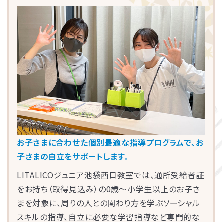
LITALICOライフ
LITALICOワークス
LITALICO仕事ナビ
LITALICOキャリア
LITALICO教育ソフト
LITALICO発達特性検査
LITALICO研究所
他にも発達障害児教育の分野において専門性の高
いスーパーバイザーが多数在籍し、各教室の指導
員の育成・サポートを行っています。
お子さまに合わせた個別最適な指導プログラムで、お
子さまの自立をサポートします。
LITALICOジュニア池袋西口教室では、通所受給者証
をお持ち（取得見込み）の0歳～小学生以上のお子さ
まを対象に、周りの人との関わり方を学ぶソーシャル
スキルの指導、自立に必要な学習指導など専門的な