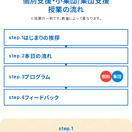
個別支援・小集団/集団支援
授業の流れ
※授業の一例です。教室によって異なります。
はじまりの
挨拶
step.1
本日の流れ
step.2
プログラム
個別
集団
step.3
フィード
バック
step.4
step.1