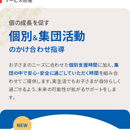
サービス形態
お子さまに対する適切な関わり方がわかることで、
育児ストレスが
減り、怒る回数が減る、ということが研究を通して実証されていま
す。
また、これまで1500名以上の方が受講され、「毎日のようにあっ
個の成長を促す
た癇癪が減った」「今まで何回言ってもやってくれなかった宿題をや
個別
集団活動
るようになった」など、多くの方にご好評をいただいています。
＆
のかけ合わせ指導
プログラムを聞くだけですか？
お子さまのニーズに合わせた
個別支援時間
に加え、
集
プログラムは、講座を聞くだけでなく、テキストに書き込んでいただ
団の中で安心・安全に過ごしていただく時間
を組み合
いたり、保護者さまと講師とで対話したりしながら進めます。
わせてご提供します。実生活でもお子さまが自分らしく
受講時に学んだ内容を自宅に帰ってお子さまに実践していただき、
その結果を後日報告いただき振り返りしていきます。
過ごせるよう、未来の可能性が拡がるサポートをしま
お子さまにあった関わりを習慣的に実践していただけるように、
座
す。
学と実践の繰り返しで講師がサポートしていきます。
NEW