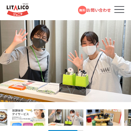
お問い合わせ
無料
コースのご案内
各教室のコースについて
100％自己負担で完全マンツーマンの
パーソナルコース
発達支援が受けられる教室
パーソナルコース
LITALICOジュニアではお子さまの困りごとを「個」の要
応用行動分析学とは、さまざまな研究で明らかにされた
LITALICOジュニアでは、お子さまの発達段階をより詳し
LITALICOジュニアの教育プログラムや指導員の研修は
LITALICOジュニアでは、指導の質を高めるため、育成研
LITALICOジュニアでは、自社でアセスメントツールや教
フォームで
発達障害や学習障害があるお子さまや発達が気にな
LITALICOジュニアとは
因と「環境」の要因の組み合わさりによって生じるものと
行動の原理を日常の問題解決に応用していく学問です。
く知りお子さまに合ったステップで指導の計画をたてら
発達障害児支援の専門家である井上雅彦教授（鳥取大
修をパスしたチューター、さらにエリア単位にスーパーバ
材プログラムの開発を行なっています。様々なお子さまの
問い合わせる
LITALICOジュニア
るお子さまを支援する学習塾・幼児教室です。受給者証
池袋教室
考えています。お子さまの「できる」が増えること、つまり
「行動に先立つきっかけ」と「行動の直後起きる結果」に着
れるように、独自のスキルリストを使用し、今のスキル獲
学大学院）、田中康雄医師（北海道大学名誉教授）による
イザーを配置し、授業のアドバイスや指導員の育成に努
特性や興味にあったプログラムを選択できるようこれま
の有無に関係なく、すぐにご利用いただけます。
個の側の変化も大事ですが、例えば「車いすに乗っている
目することで、行動が起こる理由や仕組みを分析し、理解
得状況を確認しています。スキルの内容は、人間の発達
監修をいただいています。また言語聴覚士や作業療法士
めています。指導員は、定期的に研修を受けながら指導
で約１万点以上の教材を開発しています。
教室を探す
電話で問い合わせる
JR・西武池袋線・東京メトロ有楽町線・東京メトロ副都心線「池袋駅」より徒歩6分
対象年齢：0歳～高校3年
人×階段」の組み合わせで生じる困りは「車いすに乗って
を深める考え方です。同じ行動でも、場面によって理由が
段階や学習指導要領などを参考にし、一人ひとりが自分
による研修やプログラム開発も行っています。
のスキルを高め、科学的理論に基づき、「なぜその行動を
0120-974-763
スタンダードコース
平日10:00～17:00／祝日除く
いる人×エレベーター」と環境を変えることでも減少し
異なる場合もありますし、一見違う行動でも理由が同じ
らしく生きるために必要なスキルを抽出したものです。お
するのか」環境や過去の背景、直前の刺激などに分けて、
LITALICOジュニア
成長事例
児童福祉法に基づき運営している福祉サービスです。
池袋東口教室
ます。そのためLITALICOジュニアでは、お子さまの「やり
という場合もあります。行動の理由について考えていくこ
子さまごとに得意なこと・苦手なことは異なりますので、
お子さまの困難さの要因を分析し、最適なアプローチ方
児童発達支援（0歳～年長）、放課後等デイサービス
井上 雅彦
たい!」をかなえるためのスキルを獲得できるように、また
とで、よりお子さまに合ったサポート方法を見つけること
身辺の自立や発信/表現、セルフコントロールなど10項
法を考えます。
JR・西武池袋線・東京メトロ有楽町線・東京メトロ副都心線「池袋駅」から徒歩7
入会までの流れ
分
（小学1年～高校3年）に分かれており、受給者証をお持
「できる」「できた」を増やしていくために、お子さま一人ひ
ができます。また、行動の原理を利用することで、新しい
目でチェックしています。
鳥取大学 大学院
ちの方がご利用いただけます。
医学系研究科 臨床心理学講座
とりにあった得意な学び方や好きなものを活用して楽し
行動を獲得したり、できていることを継続的に続けられ
教授／LITALICO研究所 スペシ
お役立ちコラム