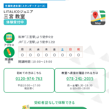
新長田教室
児童発達支援（スタンダードコース）
神戸市営地下鉄・JR「新長田駅」より徒歩6分
保育所等訪問支援とは、児童福祉法に基づくサービスで、児童
LITALICOジュニアでは、保護者さま向けのサービス「ペアレ
LITALICOジュニア
三宮 教室
発達支援や放課後等デイサービスと同じ「障害児通所支援」の
ントトレーニング」というプログラムを提供しています。ペアレ
体験受付中
LITALICOジュニア
一つです。保育所（保育園）や幼稚園、小学校など、お子さまが
ントトレーニングとは子育てのイライラを軽減し、自分もお子さ
摂津本山教室
普段通っている施設に支援員が訪問し、集団生活への適応を
まも楽しくできるヒントがたくさん詰まっている考え方を学ぶプ
サポートします。
ログラムです。
阪神「三宮駅」より徒歩6分
JR「摂津本山駅」より徒歩10分
児童発達支援
JR「三ノ宮駅」より徒歩12分
アクセス
月
火
水
木
金
土
日
祝
〇
〇
〇
〇
〇
〇
〇
〇
放課後等デイサービス
開講曜
開講時間：10:00〜19:00
日
初めての方はこちら
教室へ直接お電話される方は
0120-974-763
078-241-2035
平日10:00～17:00
月～金曜9:30~18:30
祝日除く
土日9:00~18:00
資料・体験授業のお問い合わせ
受給者証なしで体験できる