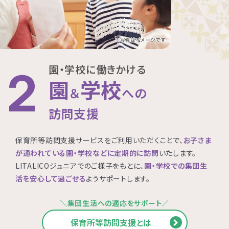
園・学校に働きかける
2
園
学校
＆
への
訪問支援
保育所等訪問支援サービスをご利用いただくことで、
お子さま
が通われている園・学校などに定期的に訪問
いたします。
LITALICOジュニアでのご様子をもとに、
園・学校での集団生
活を安心して過ごせる
ようサポートします。
＼集団生活への適応をサポート／
保育所等訪問支援とは