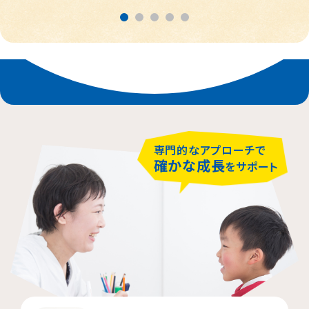
横浜市都筑区
大阪市都島区
杉並区
横浜市西区
板橋区
横浜市旭区
大田区
横浜市青葉区
荒川区
専門的なアプローチで
確かな成長
をサポート
海老名市
相模原市