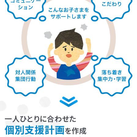
お子さまのやる気を引き出し、
保護者さまの
ストレス軽減
に役立つ
子育ての工夫を学ぶことができます。
一人ひとりに合わせた
よくある質問
個別支援計画
を作成
ペアレントトレーニングを受講するとどんな効果がありますか？