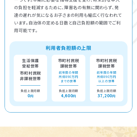
の負担を軽減するために、障害名の有無に関わらず、発
達の遅れが気になるお子さまの利用も幅広く行なわれて
います。自治体の定める日数と自己負担額の範囲でご利
用可能です。
利用者負担額の上限
生活保護
市町村民税
市町村民税
受給世帯
課税世帯
課税世帯
市町村民税
前年度の年間
前年度の年間
所得890万円
所得890万円
非課税世帯
までの世帯
以上の世帯
負担上限月額
負担上限月額
負担上限月額
0
4,600
37,200
円
円
円