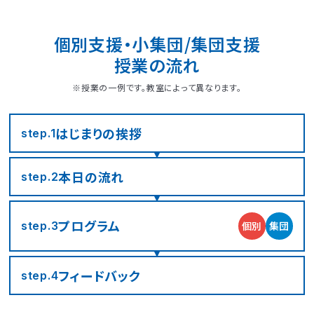
つくば桜教室
東静岡駅前教室
四日市教室
仙台富沢教室
舟入町教室
LITALICOジュニア
LITALICOジュニア
LITALICOジュニア
LITALICOジュニア
LITALICOジュニア
名古屋市千種区
横浜市戸塚区
神戸市長田区
福岡市早良区
世田谷区
堺市北区
川口市
松戸市
仙台市青葉区
広島市南区
個別支援・小集団/集団支援
児童発達支援
児童発達支援
児童発達支援
さいたま市見沼区
相模原市中央区
名古屋市緑区
福岡市西区
八千代市
新宿区
高槻市
姫路市
授業の流れ
つくば教室
静岡教室
四日市教室
LITALICOジュニア
LITALICOジュニア
LITALICOジュニア
児童発達支援
児童発達支援
名古屋市瑞穂区
さいたま市緑区
川崎市中原区
福岡市東区
東大阪市
市川市
足立区
西宮市
※授業の一例です。教室によって異なります。
仙台五橋教室
広島皆実教室
LITALICOジュニア
LITALICOジュニア
名古屋市中村区
神戸市中央区
三郷市
流山市
日野市
厚木市
摂津市
春日市
はじまりの
挨拶
step.1
さいたま市大宮区
千葉市花見川区
名古屋市中区
福岡市博多区
葛飾区
大和市
池田市
本日の流れ
step.2
千葉市中央区
大阪市平野区
太宰府市
茅ケ崎市
新座市
目黒区
プログラム
個別
集団
step.3
福岡市中央区
江戸川区
堺市西区
戸田市
藤沢市
フィード
バック
step.4
さいたま市南区
横浜市鶴見区
大阪市此花区
北区