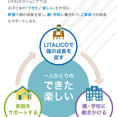
LITALICOジュニアでは
お子さまの「
できた
」「
楽しい
」を大切に、
教室
で個の成長を促し、
園・学校
に働きかけ、
ご家庭
での成長
もサポートします。