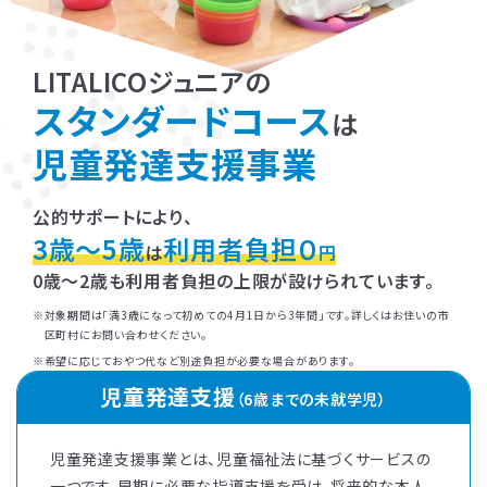
LITALICOジュニアの
スタンダードコース
は
児童発達支援事業
公的サポートにより、
3歳～5歳
利用者負担０
は
円
0歳～2歳も利用者負担の上限が設けられています。
対象期間は「満3歳になって初めての4月1日から3年間」です。詳しくはお住いの市
区町村にお問い合わせください。
希望に応じておやつ代など別途負担が必要な場合があります。
児童発達支援
（6歳までの未就学児）
児童発達支援事業とは、児童福祉法に基づくサービスの
一つです。早期に必要な指導支援を受け、将来的な本人