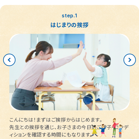
春日部市
中央区
鎌倉市
茨木市
step.1
相模原市緑区
富士見市
千代田区
堺市堺区
はじまりの挨拶
横浜市神奈川区
大阪市住吉区
西東京市
蕨市
さいたま市北区
横浜市磯子区
門真市向島町
練馬区
大阪市東淀川区
川崎市多摩区
八王子市
所沢市
横浜市緑区
越谷市
町田市
枚方市
川崎市高津区
大阪市中央区
志木市
品川区
大阪市阿倍野区
横浜市金沢区
江東区
こんにちは！まずはご挨拶からはじめます。
先生との挨拶を通じ、お子さまの今日のご様子・コンデ
ィションを確認する時間にもなります。
横浜市中区
大阪市北区
立川市