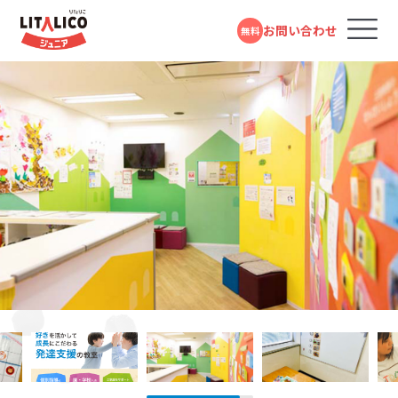
お問い合わせ
無料
コースのご案内
各教室のコースについて
無料体験受付中
スタンダードコース
パーソナルコース
フォームで
発達障害や学習障害があるお子さまや発達が気に
LITALICOジュニアとは
LITALICOジュニア
問い合わせる
なるお子さまを支援する学習塾・幼児教室です。受給
新長田教室
者証の有無に関係なく、すぐにご利用いただけます。
教室を探す
電話で問い合わせる
神戸市営地下鉄・JR「新長田駅」より徒歩6分
対象年齢：0歳～高校3年
0120-974-763
スタンダードコース
平日10:00～17:00／祝日除く
LITALICOジュニア
成長事例
摂津本山教室
児童福祉法に基づき運営している福祉サービスで
す。児童発達支援（0歳～年長）、放課後等デイサービ
JR「摂津本山駅」より徒歩10分
入会までの流れ
ス（小学1年～高校3年）に分かれており、受給者証を
お持ちの方がご利用いただけます。
LITALICOジュニア
お役立ちコラム