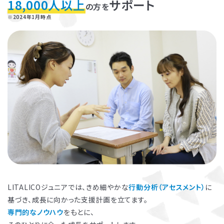
18,000人以上
サポート
の方を
お子さまに対する適切な関わり方がわかることで、
育児ストレスが減
※2024年1月時点
り、怒る回数が減る、ということが研究を通して実証されています。
ま
た、これまで1500名以上の方が受講され、「毎日のようにあった癇癪
が減った」「今まで何回言ってもやってくれなかった宿題をやるように
なった」など、多くの方にご好評をいただいています。
プログラムを聞くだけですか？
プログラムは、講座を聞くだけでなく、テキストに書き込んでいただい
たり、保護者さまと講師とで対話したりしながら進めます。
受講時に学んだ内容を自宅に帰ってお子さまに実践していただき、そ
の結果を後日報告いただき振り返りしていきます。
お子さまにあった関わりを習慣的に実践していただけるように、
座学
と実践の繰り返しで講師がサポートしていきます。
LITALICOジュニアでは、きめ細やかな
行動分析（アセスメント）
に
基づき、成長に向かった支援計画を立てます。
専門的なノウハウ
をもとに、