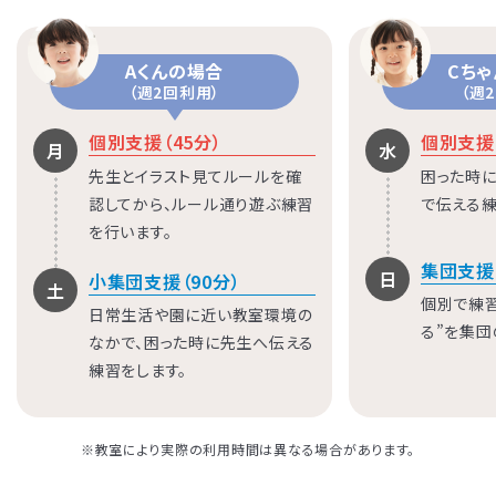
Aくんの場合
Cち
（週2回利用）
（週
個別支援（45分）
個別支援（
月
水
先生とイラスト見てルールを確
困った時に
認してから、ルール通り遊ぶ練習
で伝える練
を行います。
集団支援
日
小集団支援（90分）
土
個別で練
日常生活や園に近い教室環境の
る”を集団
なかで、困った時に先生へ伝える
練習をします。
※教室により実際の利用時間は異なる場合があります。