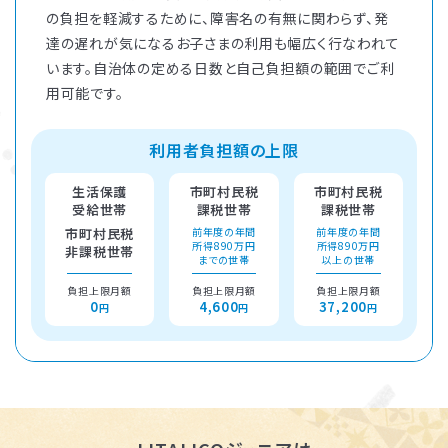
の負担を軽減するために、障害名の有無に関わらず、発
達の遅れが気になるお子さまの利用も幅広く行なわれて
います。自治体の定める日数と自己負担額の範囲でご利
用可能です。
利用者負担額の上限
生活保護
市町村民税
市町村民税
受給世帯
課税世帯
課税世帯
市町村民税
前年度の年間
前年度の年間
所得890万円
所得890万円
非課税世帯
までの世帯
以上の世帯
負担上限月額
負担上限月額
負担上限月額
0
4,600
37,200
円
円
円