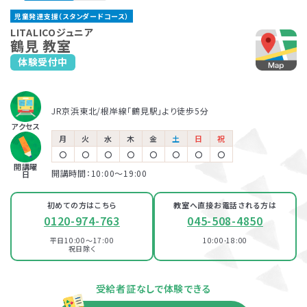
川崎教室
児童発達支援（スタンダードコース）
JR「新横浜駅」より徒歩6分
JR「川崎駅」より徒歩7分
市営地下鉄ブルーライン「新横浜駅」より徒歩6分
保育所等訪問支援とは、児童福祉法に基づくサービスで、児童
LITALICOジュニアでは、保護者さま向けのサービス「ペアレ
LITALICOジュニア
鶴見 教室
発達支援や放課後等デイサービスと同じ「障害児通所支援」の
ントトレーニング」というプログラムを提供しています。ペアレ
体験受付中
LITALICOジュニア
100％自己負担で完全マンツーマンの
一つです。保育所（保育園）や幼稚園、小学校など、お子さまが
ントトレーニングとは子育てのイライラを軽減し、自分もお子さ
パーソナルコース
大倉山教室
発達支援が受けられる教室
普段通っている施設に支援員が訪問し、集団生活への適応を
まも楽しくできるヒントがたくさん詰まっている考え方を学ぶプ
サポートします。
ログラムです。
東急東横線「大倉山駅」より徒歩1分
児童発達支援
JR京浜東北/根岸線「鶴見駅」より徒歩5分
LITALICOジュニア
アクセス
川崎教室
LITALICOジュニア
月
火
水
木
金
土
日
祝
新横浜教室
〇
〇
〇
〇
〇
〇
〇
〇
京急「川崎駅」より徒歩2分
放課後等デイサービス
JR「川崎駅」より徒歩6分
開講曜
開講時間：10:00〜19:00
日
JR「新横浜駅」より徒歩6分
市営地下鉄ブルーライン「新横浜駅」より徒歩6分
初めての方はこちら
教室へ直接お電話される方は
0120-974-763
045-508-4850
平日10:00～17:00
10:00-18:00
祝日除く
資料・体験授業のお問い合わせ
受給者証なしで体験できる