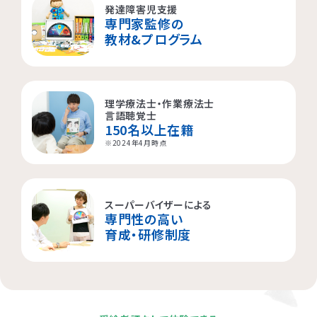
発達障害児支援
専門家監修の
横浜市都筑区
大阪市都島区
杉並区
教材&プログラム
横浜市西区
板橋区
理学療法士・作業療法士
横浜市旭区
大田区
言語聴覚士
150名以上在籍
横浜市青葉区
荒川区
※2024年4月時点
海老名市
スーパーバイザーによる
専門性の高い
相模原市
育成・研修制度