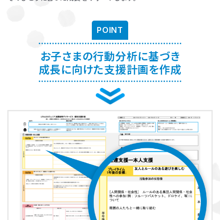
お子さまに対する適切な関わり方がわかることで、
育児ストレスが減
り、怒る回数が減る、ということが研究を通して実証されています。
ま
POINT
た、これまで1500名以上の方が受講され、「毎日のようにあった癇癪
が減った」「今まで何回言ってもやってくれなかった宿題をやるように
なった」など、多くの方にご好評をいただいています。
お子さまの行動分析に基づき
成長に向けた支援計画を作成
プログラムを聞くだけですか？
プログラムは、講座を聞くだけでなく、テキストに書き込んでいただい
たり、保護者さまと講師とで対話したりしながら進めます。
受講時に学んだ内容を自宅に帰ってお子さまに実践していただき、そ
の結果を後日報告いただき振り返りしていきます。
お子さまにあった関わりを習慣的に実践していただけるように、
座学
と実践の繰り返しで講師がサポートしていきます。