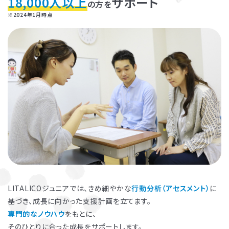
18,000人以上
サポート
の方を
※2024年1月時点
お子さまのやる気を引き出し、
保護者さまの
ストレス軽減
に役立つ
子育ての工夫を学ぶことができます。
LITALICOジュニアでは、きめ細やかな
行動分析（アセスメント）
に
基づき、成長に向かった支援計画を立てます。
よくある質問
専門的なノウハウ
をもとに、
ペアレントトレーニングを受講するとどんな効果がありますか？
そのひとりに合った成長をサポートします。