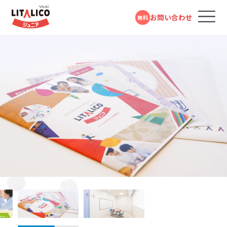
お問い合わせ
無料
コースのご案内
各教室のコースについて
無料体験受付中
スタンダードコース
パーソナルコース
フォームで
発達障害や学習障害があるお子さまや発達が気に
LITALICOジュニアとは
LITALICOジュニア
問い合わせる
なるお子さまを支援する学習塾・幼児教室です。受給
川崎教室
者証の有無に関係なく、すぐにご利用いただけます。
教室を探す
電話で問い合わせる
JR「川崎駅」より徒歩7分
対象年齢：0歳～高校3年
0120-974-763
スタンダードコース
平日10:00～17:00／祝日除く
LITALICOジュニア
成長事例
大倉山教室
児童福祉法に基づき運営している福祉サービスで
す。児童発達支援（0歳～年長）、放課後等デイサービ
東急東横線「大倉山駅」より徒歩1分
入会までの流れ
ス（小学1年～高校3年）に分かれており、受給者証を
お持ちの方がご利用いただけます。
LITALICOジュニア
LITALICOジュニア
新横浜教室
お役立ちコラム