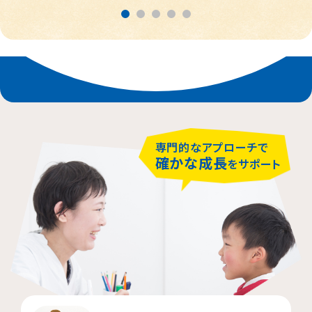
春日部市
中央区
鎌倉市
茨木市
相模原市緑区
富士見市
千代田区
堺市堺区
横浜市神奈川区
大阪市住吉区
西東京市
蕨市
さいたま市北区
横浜市磯子区
門真市向島町
練馬区
専門的なアプローチで
大阪市東淀川区
川崎市多摩区
八王子市
所沢市
確かな成長
をサポート
横浜市緑区
越谷市
町田市
枚方市
川崎市高津区
大阪市中央区
志木市
品川区
大阪市阿倍野区
横浜市金沢区
江東区
横浜市中区
大阪市北区
立川市