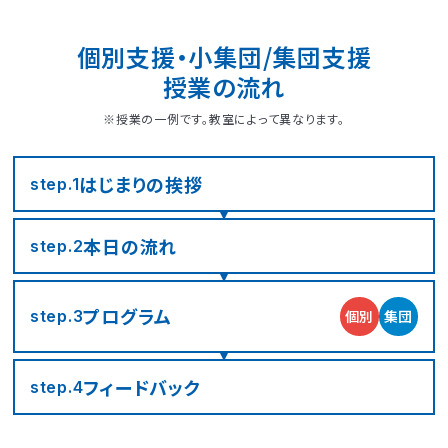
個別支援・小集団/集団支援
授業の流れ
※授業の一例です。教室によって異なります。
はじまりの
挨拶
step.1
本日の流れ
step.2
LITALICOジュニア
LITALICOジュニア
LITALICOジュニア
LITALICOジュニア
LITALICOジュニア
LITALICOジュニア
LITALICOジュニア
LITALICOジュニア
LITALICOジュニア
LITALICOジュニア
LITALICOジュニア
LITALICOジュニア
LITALICOジュニア
LITALICOジュニア
LITALICOジュニア
神奈川エリアの教室一覧
茨城エリアの教室一覧
埼玉エリアの教室一覧
千葉エリアの教室一覧
東京エリアの教室一覧
愛知エリアの教室一覧
静岡エリアの教室一覧
三重エリアの教室一覧
大阪エリアの教室一覧
兵庫エリアの教室一覧
京都エリアの教室一覧
奈良エリアの教室一覧
宮城エリアの教室一覧
広島エリアの教室一覧
福岡エリアの教室一覧
プログラム
個別
集団
step.3
さいたま市浦和区
名古屋市名東区
川崎市川崎区
静岡市駿河区
神戸市東灘区
京都市下京区
仙台市太白区
広島市中区
武蔵野市
四日市市
寝屋川市
北九州市
つくば市
船橋市
奈良市
フィード
バック
step.4
大阪市住之江区
北葛城郡王寺町
横浜市港北区
名古屋市北区
神戸市垂水区
京都市東山区
福岡市城南区
朝霞市
浦安市
豊島区
児童発達支援
児童発達支援
放課後等デイサービス
児童発達支援
児童発達支援