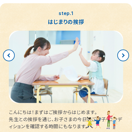
つくば桜教室
東静岡駅前教室
四日市教室
仙台富沢教室
舟入町教室
LITALICOジュニア
LITALICOジュニア
LITALICOジュニア
LITALICOジュニア
LITALICOジュニア
名古屋市千種区
横浜市戸塚区
神戸市長田区
福岡市早良区
世田谷区
堺市北区
川口市
松戸市
step.1
仙台市青葉区
広島市南区
児童発達支援
児童発達支援
児童発達支援
さいたま市見沼区
相模原市中央区
名古屋市緑区
福岡市西区
八千代市
新宿区
高槻市
姫路市
はじまりの挨拶
つくば教室
静岡教室
四日市教室
LITALICOジュニア
LITALICOジュニア
LITALICOジュニア
児童発達支援
児童発達支援
名古屋市瑞穂区
さいたま市緑区
川崎市中原区
福岡市東区
東大阪市
市川市
足立区
西宮市
仙台五橋教室
広島皆実教室
LITALICOジュニア
LITALICOジュニア
名古屋市中村区
神戸市中央区
三郷市
流山市
日野市
厚木市
摂津市
春日市
さいたま市大宮区
千葉市花見川区
名古屋市中区
福岡市博多区
葛飾区
大和市
池田市
千葉市中央区
大阪市平野区
太宰府市
茅ケ崎市
新座市
目黒区
福岡市中央区
江戸川区
堺市西区
戸田市
藤沢市
こんにちは！まずはご挨拶からはじめます。
さいたま市南区
横浜市鶴見区
大阪市此花区
北区
先生との挨拶を通じ、お子さまの今日のご様子・コンデ
ィションを確認する時間にもなります。