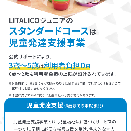
LITALICOジュニアの
スタンダードコース
は
児童発達支援事業
公的サポートにより、
3歳～5歳
利用者負担０
は
円
0歳～2歳も利用者負担の上限が設けられています。
対象期間は「満3歳になって初めての4月1日から3年間」です。詳しくはお住いの市
区町村にお問い合わせください。
希望に応じておやつ代など別途負担が必要な場合があります。
児童発達支援
（6歳までの未就学児）
児童発達支援事業とは、児童福祉法に基づくサービスの
一つです。早期に必要な指導支援を受け、将来的な本人