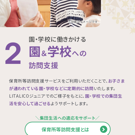
園・学校に働きかける
2
園
学校
＆
への
訪問支援
保育所等訪問支援サービスをご利用いただくことで、
お子さま
が通われている園・学校などに定期的に訪問
いたします。
LITALICOジュニアでのご様子をもとに、
園・学校での集団生
活を安心して過ごせる
ようサポートします。
＼集団生活への適応をサポート／
保育所等訪問支援とは