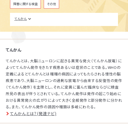
障害に関する検査
その他
てんかん
児童発達支援
てんかん
てんかんとは、大脳ニューロンに起きる異常な発火（てんかん放電）に
放課後等デイサービス
よっててんかん発作をきたす疾患あるいは症状のことである。WHOの
定義によるとてんかんとは種種の病因によってもたらされる慢性の脳
疾患であり、大脳ニューロンの過剰な放電から由来する反復性の発作
（てんかん発作）を主徴とし、それに変異に富んだ臨床ならびに検査
所見の表出が伴うとされている。てんかん発作は発作の起こり始めに
おける異常発火の広がりによって大きく全般発作と部分発作に分かれ
る。また、てんかん発作の誘因や種類は多岐にわたる。
資料・体験授業のお問い合わせ
てんかんとは？(発達ナビ)