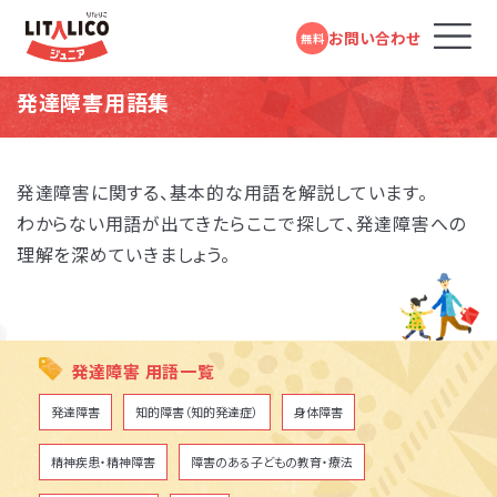
お問い合わせ
無料
発達障害用語集
コースのご案内
発達障害に関する、基本的な用語を解説しています。
わからない用語が出てきたらここで探して、発達障害への
LITALICOジュニアとは
理解を深めていきましょう。
教室を探す
成長事例
発達障害 用語一覧
発達障害
知的障害（知的発達症）
身体障害
入会までの流れ
精神疾患・精神障害
障害のある子どもの教育・療法
お役立ちコラム