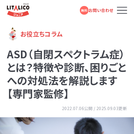
お問い合わせ
無料
コースのご案内
お役立ちコラム
ASD（自閉スペクトラム症）
LITALICOジュニアとは
とは？特徴や診断、困りごと
への対処法を解説します
教室を探す
【専門家監修】
成長事例
2022.07.06公開 / 2025.09.03更新
入会までの流れ
お役立ちコラム